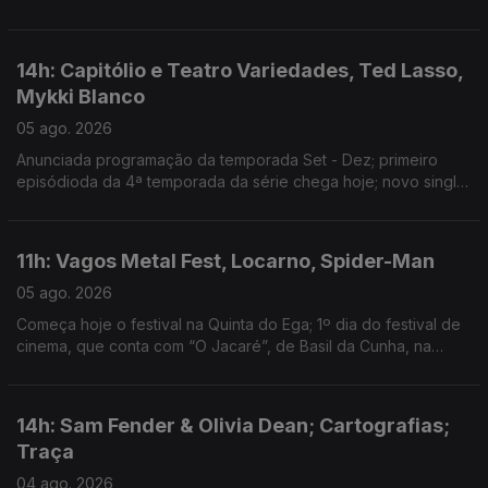
Guimarães
14h: Capitólio e Teatro Variedades, Ted Lasso,
Mykki Blanco
05 ago. 2026
Anunciada programação da temporada Set - Dez; primeiro
episódioda da 4ª temporada da série chega hoje; novo single:
NYC Dogs
11h: Vagos Metal Fest, Locarno, Spider-Man
05 ago. 2026
Começa hoje o festival na Quinta do Ega; 1º dia do festival de
cinema, que conta com “O Jacaré”, de Basil da Cunha, na
Competição Internacional; filme ultrapassa 1 bilião de dólares
de receita
14h: Sam Fender & Olivia Dean; Cartografias;
Traça
04 ago. 2026