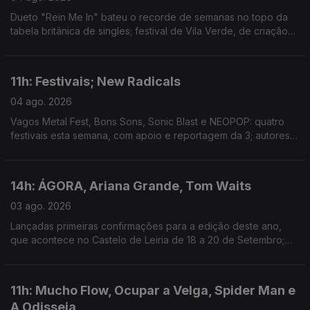
Dueto "Rein Me In" bateu o recorde de semanas no topo da
tabela britânica de singles; festival de Vila Verde, de criação
com a comunidade local, estreia hoje; mostra de arquivos e
filmes familiares em Outubro, em Lisboa.
11h: Festivais; New Radicals
04 ago. 2026
Vagos Metal Fest, Bons Sons, Sonic Blast e NEOPOP: quatro
festivais esta semana, com apoio e reportagem da 3; autores
de "You Get What You Give" regressam, 28 anos depois, com
"One Night Only".
14h: ÁGORA, Ariana Grande, Tom Waits
03 ago. 2026
Lançadas primeiras confirmações para a edição deste ano,
que acontece no Castelo de Leiria de 18 a 20 de Setembro;
Ariana Grande retira-se da esfera pública depois de 1 de
Setembro; novo single: The Fly
11h: Mucho Flow, Ocupar a Velga, Spider Man e
A Odisseia