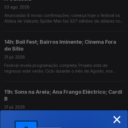
03 ago. 2026
Anunciadas 8 novas confirmações; começa hoje o festival na
Aldeia de Valezim; Spider Man faz 927 milhões de dólares no
primeiro fim-de-semana e a Odisseia conta já com 911 milhões
em 3 semanas
14h: Boil Fest; Bairros Iminente; Cinema Fora
do Sítio
31 jul. 2026
Festival revela programação completa; Projeto está de
regresso este verão; Ciclo durante o mês de Agosto, nos
espaços públicos do Porto.
11h: Sons na Areia; Ana Frango Eléctrico; Cardi
B
31 jul. 2026
×
Festival acontece, hoje e amanhã, na Lourinhã; concerto, hoje,
no Morro Sonoro, em Vila Nova de Gaia; "Ah Ha" é a nova
música de Cardi B.