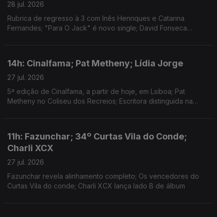
28 jul. 2026
Rubrica de regresso à 3 com Inês Henriques e Catarina
Fernandes; "Para O Jack" é novo single; David Fonseca
reedita álbum de estreia em vinil colorido
14h: Cinalfama; Pat Metheny; Lídia Jorge
27 jul. 2026
5ª edição de Cinalfama, a partir de hoje, em Lsiboa; Pat
Metheny no Coliseu dos Recreios; Escritora distinguida na
Aústria.
11h: Fazunchar; 34º Curtas Vila do Conde;
Charli XCX
27 jul. 2026
Fazunchar revela alinhamento completo; Os vencedores do
Curtas Vila do conde; Charli XCX lança lado B de álbum