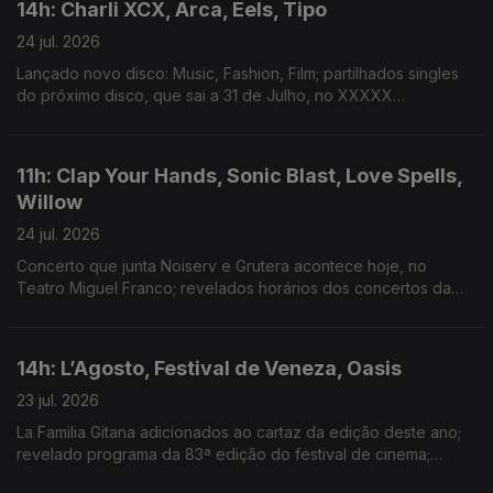
14h: Charli XCX, Arca, Eels, Tipo
24 jul. 2026
Lançado novo disco: Music, Fashion, Film; partilhados singles
do próximo disco, que sai a 31 de Julho, no XXXXX
Livestream; duplo single de avanço do próximo disco; dois
novos singles: “Já Perdeu” e “Homem das Notícias”
11h: Clap Your Hands, Sonic Blast, Love Spells,
Willow
24 jul. 2026
Concerto que junta Noiserv e Grutera acontece hoje, no
Teatro Miguel Franco; revelados horários dos concertos da
14ª edição; lançado disco de estreia: Love Is The Law; novo
disco: The Thread
14h: L’Agosto, Festival de Veneza, Oasis
23 jul. 2026
La Familia Gitana adicionados ao cartaz da edição deste ano;
revelado programa da 83ª edição do festival de cinema;
segundo disco dos Oasis estar no 3º lugar do top de vendas