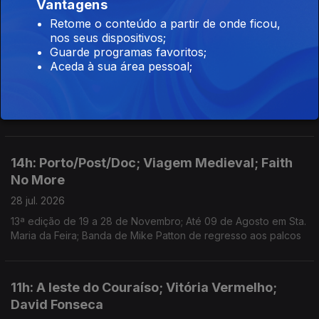
Vantagens
imprópria do ator e músico; Ciclo recorda obra do realizador
no Theatro Circo, em Braga; Sueca convida compatriota Zara
Retome o conteúdo a partir de onde ficou,
Larsson para nova versão de "Talk to Me".
nos seus dispositivos;
Guarde programas favoritos;
11h: Vapor; Queer Lisboa; Kavinsky
Aceda à sua área pessoal;
29 jul. 2026
Anunciados os primeiros oito nomes do Festival Vapor;
Retrospetiva do Queer restaura obras e coloca-as em diálogo;
Morreu o DJ e produtor Kavinsky, aos 50 anos.
14h: Porto/Post/Doc; Viagem Medieval; Faith
No More
28 jul. 2026
13ª edição de 19 a 28 de Novembro; Até 09 de Agosto em Sta.
Maria da Feira; Banda de Mike Patton de regresso aos palcos
11h: A leste do Couraíso; Vitória Vermelho;
David Fonseca