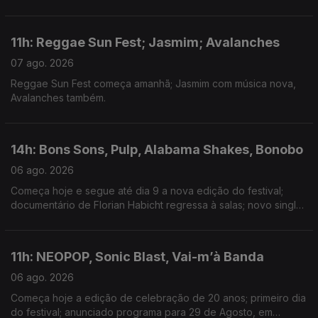
Minogue; nova música de Isak e Armando Teles.
11h: Reggae Sun Fest; Jasmim; Avalanches
07 ago. 2026
Reggae Sun Fest começa amanhã; Jasmim com música nova,
Avalanches também.
14h: Bons Sons, Pulp, Alabama Shakes, Bonobo
06 ago. 2026
Começa hoje e segue até dia 9 a nova edição do festival;
documentário de Florian Habicht regressa à salas; novo single:
Garden; música nova com Joy Crookes
11h: NEOPOP, Sonic Blast, Vai-m’à Banda
06 ago. 2026
Começa hoje a edição de celebração de 20 anos; primeiro dia
do festival; anunciado programa para 29 de Agosto, em