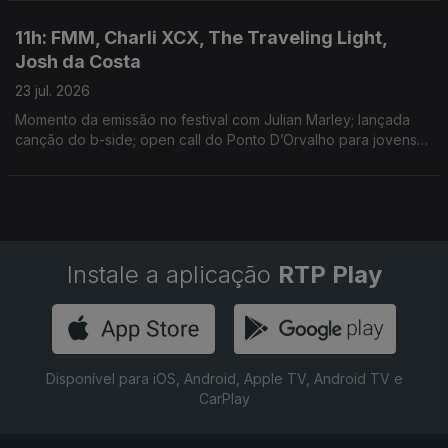
de sempre de discos no Reino Unido
11h: FMM, Charli XCX, The Traveling Light,
Josh da Costa
23 jul. 2026
Momento da emissão no festival com Julian Marley; lançada
canção do b-side; open call do Ponto D’Orvalho para jovens
entre os 15 e 20 anos; novo single: Shireen
Instale a aplicação
RTP Play
Disponível para iOS, Android, Apple TV, Android TV e
CarPlay