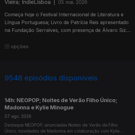
Vieira; IndieLisboa
|
05 mai. 2026
Começa hoje o Festival Internacional de Literatura e
Língua Portuguesa; Livro de Patrícia Reis apresentado
na Fundação Serralves, com presença de Álvaro Siza
Vieira; Os destaques diários do IndieLisboa.
opções
9548
episódios disponíveis
946137
944511
14h: NEOPOP; Noites de Verão Filho Único;
Madonna e Kylie Minogue
07 ago. 2026
Destaque NEOPOP; anunciadas Noites de Verão da Filho
Único; novidades de Madonna em colaboração com Kylie