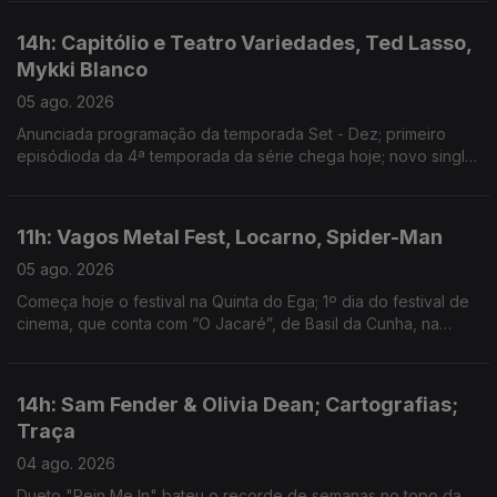
14h: Capitólio e Teatro Variedades, Ted Lasso,
Mykki Blanco
05 ago. 2026
Anunciada programação da temporada Set - Dez; primeiro
episódioda da 4ª temporada da série chega hoje; novo single:
NYC Dogs
11h: Vagos Metal Fest, Locarno, Spider-Man
05 ago. 2026
Começa hoje o festival na Quinta do Ega; 1º dia do festival de
cinema, que conta com “O Jacaré”, de Basil da Cunha, na
Competição Internacional; filme ultrapassa 1 bilião de dólares
de receita
14h: Sam Fender & Olivia Dean; Cartografias;
Traça
04 ago. 2026
Dueto "Rein Me In" bateu o recorde de semanas no topo da