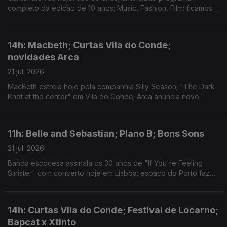
completo da edição de 10 anos; Music, Fashion, Film: ficámos a
conhecer o single "Camera"
14h: Macbeth; Curtas Vila do Conde;
novidades Arca
21 jul. 2026
MacBeth estreia hoje pela companhia Silly Season; "The Dark
Knot at the center" em Vila do Conde; Arca anuncia novo
disco.
11h: Belle and Sebastian; Plano B; Bons Sons
21 jul. 2026
Banda escocesa assinala os 30 anos de "If You're Feeling
Sinister" com concerto hoje em Lisboa; espaço do Porto faz
20 anos e apresenta a programação até final do ano; Festival
de Cem Soldos para lá da música.
14h: Curtas Vila do Conde; Festival de Locarno;
Bapcat x Xtinto