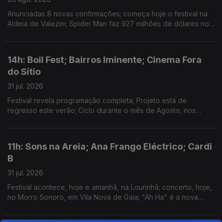
Anunciadas 8 novas confirmações; começa hoje o festival na
Aldeia de Valezim; Spider Man faz 927 milhões de dólares no
primeiro fim-de-semana e a Odisseia conta já com 911 milhões
em 3 semanas
14h: Boil Fest; Bairros Iminente; Cinema Fora
do Sítio
31 jul. 2026
Festival revela programação completa; Projeto está de
regresso este verão; Ciclo durante o mês de Agosto, nos
espaços públicos do Porto.
11h: Sons na Areia; Ana Frango Eléctrico; Cardi
B
31 jul. 2026
Festival acontece, hoje e amanhã, na Lourinhã; concerto, hoje,
no Morro Sonoro, em Vila Nova de Gaia; "Ah Ha" é a nova
música de Cardi B.