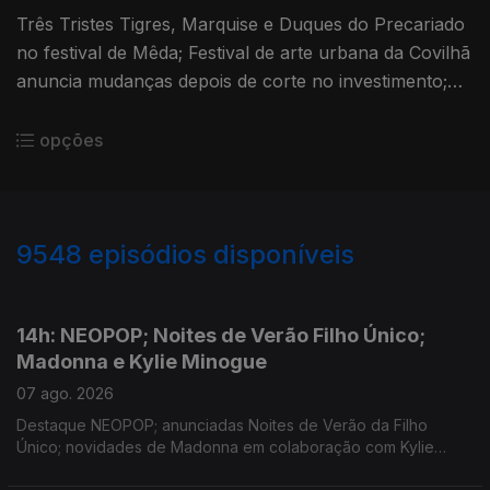
Três Tristes Tigres, Marquise e Duques do Precariado
no festival de Mêda; Festival de arte urbana da Covilhã
anuncia mudanças depois de corte no investimento;
Rolling Stones anunciam novo disco e mostram
primeiro avanço.
opções
9548
episódios disponíveis
946137
944511
942857
14h: NEOPOP; Noites de Verão Filho Único;
Madonna e Kylie Minogue
07 ago. 2026
Destaque NEOPOP; anunciadas Noites de Verão da Filho
Único; novidades de Madonna em colaboração com Kylie
Minogue; nova música de Isak e Armando Teles.