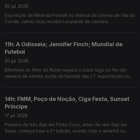
20 jul. 2026
Exposição de Miranda Pennell no festival de cinema de Vila do
Conde; James Gray recebe Leopardo de carreira;
colaboração entre os músicos em mais uma Bapcave Session.
11h: A Odisseia; Jennifer Finch; Mundial de
Futebol
20 jul. 2026
Bilheteira do filme de Nolan supera o custo logo no fim-de-
semana de estreia; morte da baixista das L7; espectáculo no
intervalo da final juntou Madonna, BTS, Justin Bieber, Burna
Boy ou Shakira.
14h: FMM, Poço de Noção, Ciga Festa, Sunset
Príncipe
17 jul. 2026
Primeiro de três dias em Porto Covo, antes de seis dias em
Sines; começa hoje a 5ª edição; evento hoje e amanhã no
Teatrão, em Coimbra; Domingo há Sunset Príncipe, da Príncipe