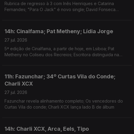
Rubrica de regresso à 3 com Inês Henriques e Catarina
Fernandes; "Para O Jack" é novo single; David Fonseca
reedita álbum de estreia em vinil colorido
14h: Cinalfama; Pat Metheny; Lídia Jorge
27 jul. 2026
5ª edição de Cinalfama, a partir de hoje, em Lsiboa; Pat
Metheny no Coliseu dos Recreios; Escritora distinguida na
Aústria.
11h: Fazunchar; 34º Curtas Vila do Conde;
Charli XCX
27 jul. 2026
Fazunchar revela alinhamento completo; Os vencedores do
Curtas Vila do conde; Charli XCX lança lado B de álbum
14h: Charli XCX, Arca, Eels, Tipo