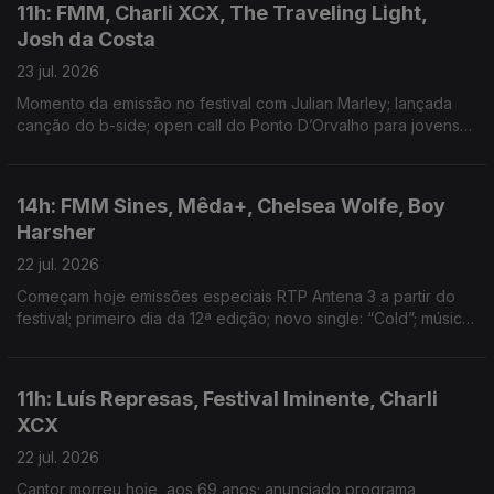
11h: FMM, Charli XCX, The Traveling Light,
Josh da Costa
23 jul. 2026
Momento da emissão no festival com Julian Marley; lançada
canção do b-side; open call do Ponto D’Orvalho para jovens
entre os 15 e 20 anos; novo single: Shireen
14h: FMM Sines, Mêda+, Chelsea Wolfe, Boy
Harsher
22 jul. 2026
Começam hoje emissões especiais RTP Antena 3 a partir do
festival; primeiro dia da 12ª edição; novo single: “Cold”; música
nova: Hard Beat
11h: Luís Represas, Festival Iminente, Charli
XCX
22 jul. 2026
Cantor morreu hoje, aos 69 anos; anunciado programa