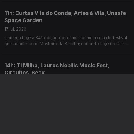
Discos, na Quinta Mira Rio
11h: Curtas Vila do Conde, Artes à Vila, Unsafe
Space Garden
17 jul. 2026
Começa hoje a 34ª edição do festival; primeiro dia do festival
que acontece no Mosteiro da Batalha; concerto hoje no Cais
Criativo da Costa Nova
14h: Ti Milha, Laurus Nobilis Music Fest,
Circuitos, Beck
16 jul. 2026
Começa hoje a nova edição do festival, em Pombal; primeiro
dia do festival que acontece em Vila Nova de Famalicão;
warm-up do evento gratuito no Porto; novo single: In the Night
11h: Motel X, Karim Aïnouz, Festival Política
16 jul. 2026