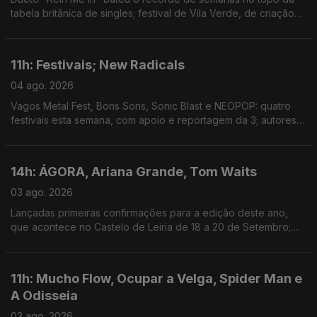
tabela britânica de singles; festival de Vila Verde, de criação
com a comunidade local, estreia hoje; mostra de arquivos e
filmes familiares em Outubro, em Lisboa.
11h: Festivais; New Radicals
04 ago. 2026
Vagos Metal Fest, Bons Sons, Sonic Blast e NEOPOP: quatro
festivais esta semana, com apoio e reportagem da 3; autores
de "You Get What You Give" regressam, 28 anos depois, com
"One Night Only".
14h: ÁGORA, Ariana Grande, Tom Waits
03 ago. 2026
Lançadas primeiras confirmações para a edição deste ano,
que acontece no Castelo de Leiria de 18 a 20 de Setembro;
Ariana Grande retira-se da esfera pública depois de 1 de
Setembro; novo single: The Fly
11h: Mucho Flow, Ocupar a Velga, Spider Man e
A Odisseia
03 ago. 2026