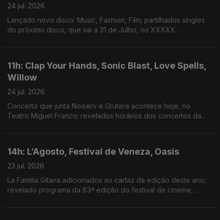
24 jul. 2026
Lançado novo disco: Music, Fashion, Film; partilhados singles
do próximo disco, que sai a 31 de Julho, no XXXXX
Livestream; duplo single de avanço do próximo disco; dois
novos singles: “Já Perdeu” e “Homem das Notícias”
11h: Clap Your Hands, Sonic Blast, Love Spells,
Willow
24 jul. 2026
Concerto que junta Noiserv e Grutera acontece hoje, no
Teatro Miguel Franco; revelados horários dos concertos da
14ª edição; lançado disco de estreia: Love Is The Law; novo
disco: The Thread
14h: L’Agosto, Festival de Veneza, Oasis
23 jul. 2026
La Familia Gitana adicionados ao cartaz da edição deste ano;
revelado programa da 83ª edição do festival de cinema;
segundo disco dos Oasis estar no 3º lugar do top de vendas
de sempre de discos no Reino Unido