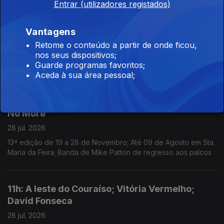
Entrar (utilizadores registados)
Larsson para nova versão de "Talk to Me".
11h: Vapor; Queer Lisboa; Kavinsky
Vantagens
29 jul. 2026
Retome o conteúdo a partir de onde ficou,
nos seus dispositivos;
Anunciados os primeiros oito nomes do Festival Vapor;
Guarde programas favoritos;
Retrospetiva do Queer restaura obras e coloca-as em diálogo;
Aceda à sua área pessoal;
Morreu o DJ e produtor Kavinsky, aos 50 anos.
14h: Porto/Post/Doc; Viagem Medieval; Faith
No More
28 jul. 2026
13ª edição de 19 a 28 de Novembro; Até 09 de Agosto em Sta.
Maria da Feira; Banda de Mike Patton de regresso aos palcos
11h: A leste do Couraíso; Vitória Vermelho;
David Fonseca
28 jul. 2026