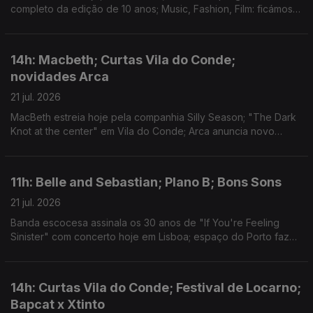
completo da edição de 10 anos; Music, Fashion, Film: ficámos a
conhecer o single "Camera"
14h: Macbeth; Curtas Vila do Conde;
novidades Arca
21 jul. 2026
MacBeth estreia hoje pela companhia Silly Season; "The Dark
Knot at the center" em Vila do Conde; Arca anuncia novo
disco.
11h: Belle and Sebastian; Plano B; Bons Sons
21 jul. 2026
Banda escocesa assinala os 30 anos de "If You're Feeling
Sinister" com concerto hoje em Lisboa; espaço do Porto faz
20 anos e apresenta a programação até final do ano; Festival
de Cem Soldos para lá da música.
14h: Curtas Vila do Conde; Festival de Locarno;
Bapcat x Xtinto