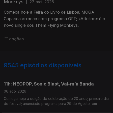
Monkeys
|
27 mai. 2026
Começa hoje a Feira do Livro de Lisboa; MOGA
Caparica arranca com programa OFF; «Attrition» é o
novo single dos Them Flying Monkeys.
opções
9545
episódios disponíveis
945912
944249
942690
11h: NEOPOP, Sonic Blast, Vai-m’à Banda
06 ago. 2026
Começa hoje a edição de celebração de 20 anos; primeiro dia
do festival; anunciado programa para 29 de Agosto, em
Guimarães