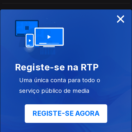
Larsson para nova versão de "Talk to Me".
×
11h: Vapor; Queer Lisboa; Kavinsky
29 jul. 2026
Anunciados os primeiros oito nomes do Festival Vapor;
Retrospetiva do Queer restaura obras e coloca-as em diálogo;
Morreu o DJ e produtor Kavinsky, aos 50 anos.
14h: Porto/Post/Doc; Viagem Medieval; Faith
Registe-se na RTP
No More
28 jul. 2026
Uma única conta para todo o
13ª edição de 19 a 28 de Novembro; Até 09 de Agosto em Sta.
Maria da Feira; Banda de Mike Patton de regresso aos palcos
serviço público de media
11h: A leste do Couraíso; Vitória Vermelho;
REGISTE-SE AGORA
David Fonseca
28 jul. 2026