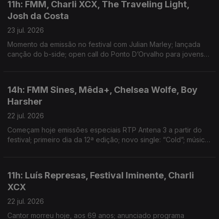
11h: FMM, Charli XCX, The Traveling Light,
Josh da Costa
23 jul. 2026
Momento da emissão no festival com Julian Marley; lançada
canção do b-side; open call do Ponto D’Orvalho para jovens
entre os 15 e 20 anos; novo single: Shireen
14h: FMM Sines, Mêda+, Chelsea Wolfe, Boy
Harsher
22 jul. 2026
Começam hoje emissões especiais RTP Antena 3 a partir do
festival; primeiro dia da 12ª edição; novo single: “Cold”; música
nova: Hard Beat
11h: Luís Represas, Festival Iminente, Charli
XCX
22 jul. 2026
Cantor morreu hoje, aos 69 anos; anunciado programa