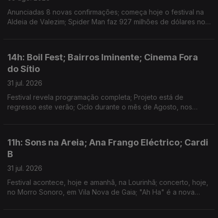
Anunciadas 8 novas confirmações; começa hoje o festival na
Aldeia de Valezim; Spider Man faz 927 milhões de dólares no
primeiro fim-de-semana e a Odisseia conta já com 911 milhões
em 3 semanas
14h: Boil Fest; Bairros Iminente; Cinema Fora
do Sítio
31 jul. 2026
Festival revela programação completa; Projeto está de
regresso este verão; Ciclo durante o mês de Agosto, nos
espaços públicos do Porto.
11h: Sons na Areia; Ana Frango Eléctrico; Cardi
B
31 jul. 2026
Festival acontece, hoje e amanhã, na Lourinhã; concerto, hoje,
no Morro Sonoro, em Vila Nova de Gaia; "Ah Ha" é a nova
música de Cardi B.