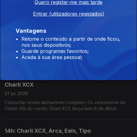
Quero registar-me mais tarde
Rubrica de regresso à 3 com Inês Henriques e Catarina
Fernandes; "Para O Jack" é novo single; David Fonseca
Entrar (utilizadores registados)
reedita álbum de estreia em vinil colorido
Vantagens
14h: Cinalfama; Pat Metheny; Lídia Jorge
Retome o conteúdo a partir de onde ficou,
27 jul. 2026
nos seus dispositivos;
5ª edição de Cinalfama, a partir de hoje, em Lsiboa; Pat
Guarde programas favoritos;
Metheny no Coliseu dos Recreios; Escritora distinguida na
Aceda à sua área pessoal;
Aústria.
11h: Fazunchar; 34º Curtas Vila do Conde;
Charli XCX
27 jul. 2026
Fazunchar revela alinhamento completo; Os vencedores do
Curtas Vila do conde; Charli XCX lança lado B de álbum
14h: Charli XCX, Arca, Eels, Tipo