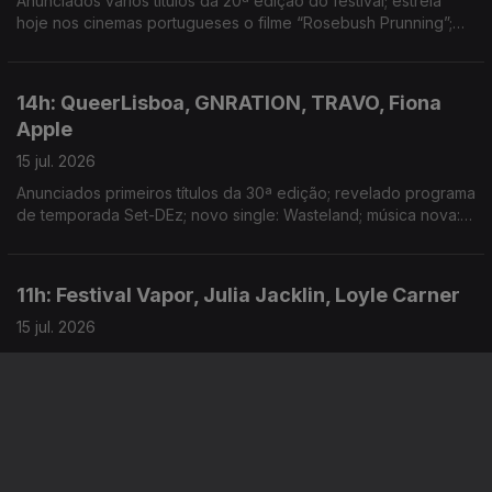
Anunciados vários títulos da 20ª edição do festival; estreia
hoje nos cinemas portugueses o filme “Rosebush Prunning”;
festival anuncia locais, tema e datas da edição deste ano
14h: QueerLisboa, GNRATION, TRAVO, Fiona
Apple
15 jul. 2026
Anunciados primeiros títulos da 30ª edição; revelado programa
de temporada Set-DEz; novo single: Wasteland; música nova:
Horns of a Bull
11h: Festival Vapor, Julia Jacklin, Loyle Carner
15 jul. 2026
Anunciadas datas para a edição de 2026; novo single: I Wish;
concerto hoje no Cool Jazz
14h: Vaudeville Rendez-Vous, Digger, David
Byrne