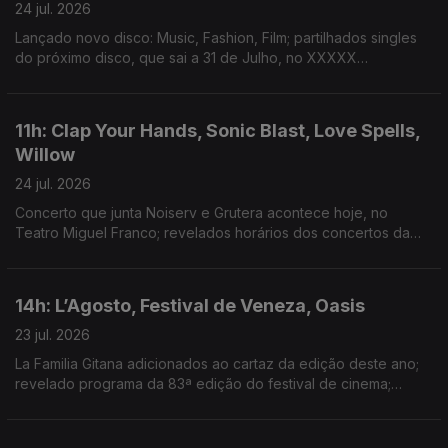
24 jul. 2026
Lançado novo disco: Music, Fashion, Film; partilhados singles
do próximo disco, que sai a 31 de Julho, no XXXXX
Livestream; duplo single de avanço do próximo disco; dois
novos singles: “Já Perdeu” e “Homem das Notícias”
11h: Clap Your Hands, Sonic Blast, Love Spells,
Willow
24 jul. 2026
Concerto que junta Noiserv e Grutera acontece hoje, no
Teatro Miguel Franco; revelados horários dos concertos da
14ª edição; lançado disco de estreia: Love Is The Law; novo
disco: The Thread
14h: L’Agosto, Festival de Veneza, Oasis
23 jul. 2026
La Familia Gitana adicionados ao cartaz da edição deste ano;
revelado programa da 83ª edição do festival de cinema;
segundo disco dos Oasis estar no 3º lugar do top de vendas
de sempre de discos no Reino Unido