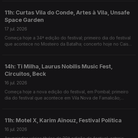
Discos, na Quinta Mira Rio
11h: Curtas Vila do Conde, Artes à Vila, Unsafe
Space Garden
17 jul. 2026
Começa hoje a 34ª edição do festival; primeiro dia do festival
que acontece no Mosteiro da Batalha; concerto hoje no Cais
Criativo da Costa Nova
14h: Ti Milha, Laurus Nobilis Music Fest,
Circuitos, Beck
16 jul. 2026
Começa hoje a nova edição do festival, em Pombal; primeiro
dia do festival que acontece em Vila Nova de Famalicão;
warm-up do evento gratuito no Porto; novo single: In the Night
11h: Motel X, Karim Aïnouz, Festival Política
16 jul. 2026