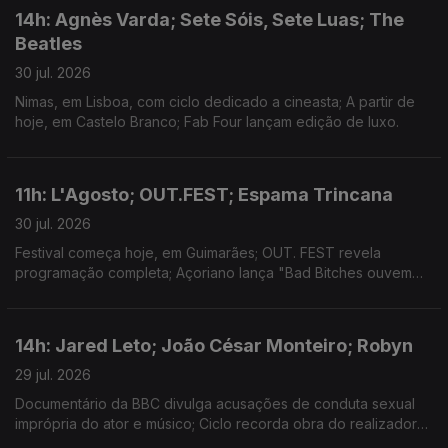
14h: Agnès Varda; Sete Sóis, Sete Luas; The
Beatles
30 jul. 2026
Nimas, em Lisboa, com ciclo dedicado a cineasta; A partir de
hoje, em Castelo Branco; Fab Four lançam edição de luxo.
11h: L'Agosto; OUT.FEST; Espama Trincana
30 jul. 2026
Festival começa hoje, em Guimarães; OUT. FEST revela
programação completa; Açoriano lança "Bad Bitches ouvem
Espama, a Mixtape"
14h: Jared Leto; João César Monteiro; Robyn
29 jul. 2026
Documentário da BBC divulga acusações de conduta sexual
imprópria do ator e músico; Ciclo recorda obra do realizador
no Theatro Circo, em Braga; Sueca convida compatriota Zara