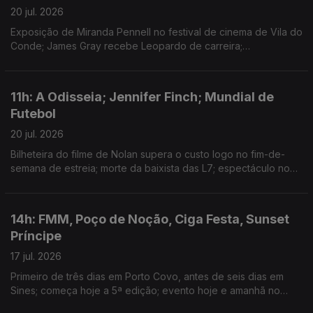
20 jul. 2026
Exposição de Miranda Pennell no festival de cinema de Vila do
Conde; James Gray recebe Leopardo de carreira;
colaboração entre os músicos em mais uma Bapcave Session.
11h: A Odisseia; Jennifer Finch; Mundial de
Futebol
20 jul. 2026
Bilheteira do filme de Nolan supera o custo logo no fim-de-
semana de estreia; morte da baixista das L7; espectáculo no
intervalo da final juntou Madonna, BTS, Justin Bieber, Burna
Boy ou Shakira.
14h: FMM, Poço de Noção, Ciga Festa, Sunset
Príncipe
17 jul. 2026
Primeiro de três dias em Porto Covo, antes de seis dias em
Sines; começa hoje a 5ª edição; evento hoje e amanhã no
Teatrão, em Coimbra; Domingo há Sunset Príncipe, da Príncipe