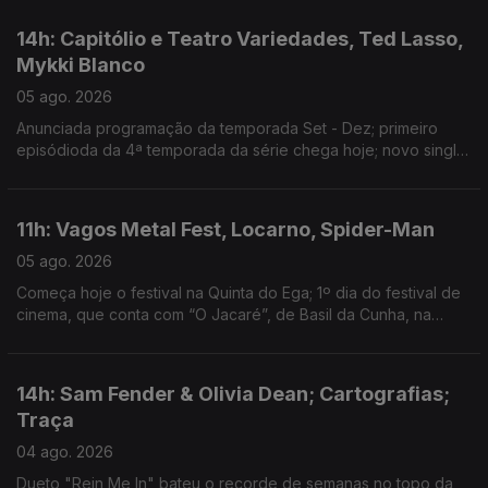
14h: Capitólio e Teatro Variedades, Ted Lasso,
Mykki Blanco
05 ago. 2026
Anunciada programação da temporada Set - Dez; primeiro
episódioda da 4ª temporada da série chega hoje; novo single:
NYC Dogs
11h: Vagos Metal Fest, Locarno, Spider-Man
05 ago. 2026
Começa hoje o festival na Quinta do Ega; 1º dia do festival de
cinema, que conta com “O Jacaré”, de Basil da Cunha, na
Competição Internacional; filme ultrapassa 1 bilião de dólares
de receita
14h: Sam Fender & Olivia Dean; Cartografias;
Traça
04 ago. 2026
Dueto "Rein Me In" bateu o recorde de semanas no topo da