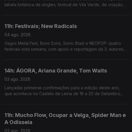
tabela britânica de singles; festival de Vila Verde, de criação
com a comunidade local, estreia hoje; mostra de arquivos e
filmes familiares em Outubro, em Lisboa.
11h: Festivais; New Radicals
04 ago. 2026
Vagos Metal Fest, Bons Sons, Sonic Blast e NEOPOP: quatro
festivais esta semana, com apoio e reportagem da 3; autores
de "You Get What You Give" regressam, 28 anos depois, com
"One Night Only".
14h: ÁGORA, Ariana Grande, Tom Waits
03 ago. 2026
Lançadas primeiras confirmações para a edição deste ano,
que acontece no Castelo de Leiria de 18 a 20 de Setembro;
Ariana Grande retira-se da esfera pública depois de 1 de
Setembro; novo single: The Fly
11h: Mucho Flow, Ocupar a Velga, Spider Man e
A Odisseia
03 ago. 2026