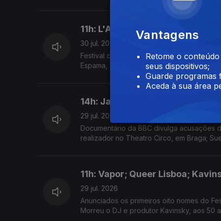
11h: L'Agosto; OUT.FEST; Espam
Vantagens
30 jul. 2026
Festival começa hoje, em Guimarães; OUT.
Retome o conteúdo a
Espama, a Mixtape"
seus dispositivos;
Guarde programas f
Aceda à sua área pe
14h: Jared Leto; João César Mo
29 jul. 2026
Documentário da BBC divulga acusações de
realizador no Theatro Circo, em Braga; Su
11h: Vapor; Queer Lisboa; Kavin
29 jul. 2026
Anunciados os primeiros oito nomes do Fes
Morreu o DJ e produtor Kavinsky, aos 50 a