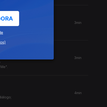
GORA
3min
ouvem
de
dos)
3min
o
 Me".
4min
diálogo;