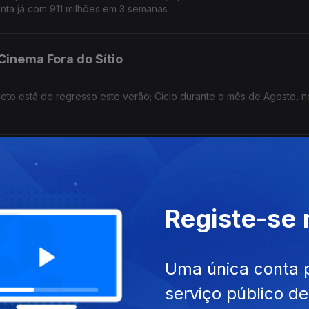
nta já com 911 milhões em 3 semanas
 Cinema Fora do Sítio
jeto está de regresso este verão; Ciclo durante o mês de Agosto, n
léctrico; Cardi B
nhã; concerto, hoje, no Morro Sonoro, em Vila Nova de Gaia; "Ah Ha
Registe-se
te Luas; The Beatles
Uma única conta 
serviço público d
easta; A partir de hoje, em Castelo Branco; Fab Four lançam edição