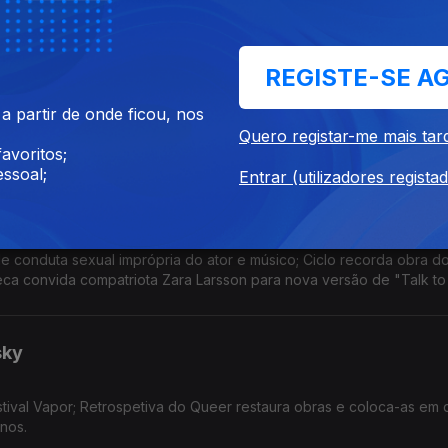
a Trincana
REGISTE-SE A
 FEST revela programação completa; Açoriano lança "Bad Bitches 
 partir de onde ficou, nos
Quero registar-me mais tar
avoritos;
ssoal;
Entrar (utilizadores regista
nteiro; Robyn
 conduta sexual imprópria do ator e músico; Ciclo recorda obra d
eca convida compatriota Zara Larsson para nova versão de "Talk to
sky
tival Vapor; Retrospetiva do Queer restaura obras e coloca-as em 
nos.