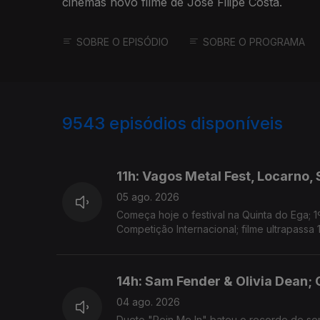
cinemas novo filme de José Filipe Costa.
SOBRE O EPISÓDIO
SOBRE O PROGRAMA
9543
episódios disponíveis
945906
943820
11h: Vagos Metal Fest, Locarno,
05 ago. 2026
Começa hoje o festival na Quinta do Ega; 1
Competição Internacional; filme ultrapassa 
14h: Sam Fender & Olivia Dean; 
04 ago. 2026
Dueto "Rein Me In" bateu o recorde de sema