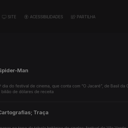
SITE
ACESSIBILIDADES
PARTILHA
 Spider-Man
º dia do festival de cinema, que conta com “O Jacaré”, de Basil da 
1 bilião de dólares de receita
Cartografias; Traça
nas no topo da tabela britânica de singles; festival de Vila Verde,