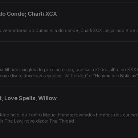
 do Conde; Charli XCX
s vencedores do Curtas Vila do conde; Charli XCX lança lado B de 
partilhados singles do próximo disco, que sai a 31 de Julho, no XX
ximo disco; dois novos singles: “Já Perdeu” e “Homem das Notícias”
t, Love Spells, Willow
tece hoje, no Teatro Miguel Franco; revelados horários dos concer
e Is The Law; novo disco: The Thread