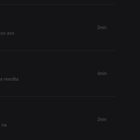
2min
sso aos
4min
a reedita
2min
a na