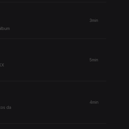
3min
álbum
5min
XXX
4min
tos da