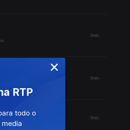
3min
os
×
2min
" é a
 na RTP
para todo o
3min
e media
 de luxo.