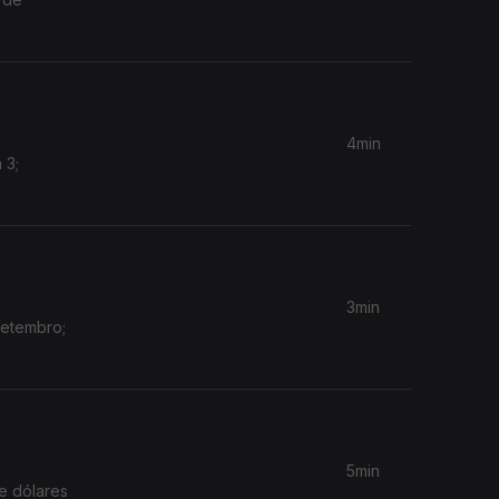
4min
 3;
3min
Setembro;
5min
e dólares