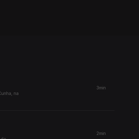
3min
Cunha, na
2min
 de