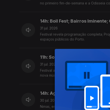
no primeiro fim-de-semana e a Odisseia co
14h: Boil Fest; Bairros Iminente;
31 jul. 2026
Festival revela programação completa; Pro
espaços públicos do Porto.
11h: Sons na Areia; Ana Frango E
31 jul. 2026
Festival acontece, hoje e amanhã, na Louri
nova música de Cardi B.
14h: Agnès Varda; Sete Sóis, Se
30 jul. 2026
Nimas, em Lisboa, com ciclo dedicado a cin