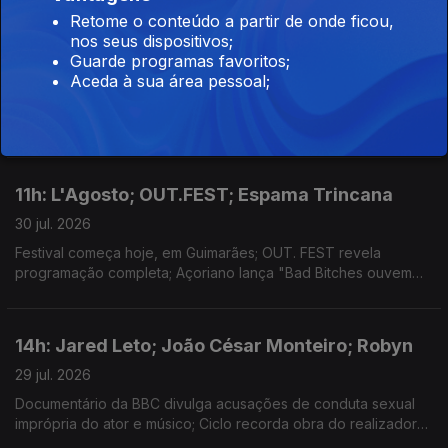
14h: Agnès Varda; Sete Sóis, Sete Luas; The
Retome o conteúdo a partir de onde ficou,
nos seus dispositivos;
Beatles
Guarde programas favoritos;
30 jul. 2026
Aceda à sua área pessoal;
Nimas, em Lisboa, com ciclo dedicado a cineasta; A partir de
hoje, em Castelo Branco; Fab Four lançam edição de luxo.
11h: L'Agosto; OUT.FEST; Espama Trincana
30 jul. 2026
Festival começa hoje, em Guimarães; OUT. FEST revela
programação completa; Açoriano lança "Bad Bitches ouvem
Espama, a Mixtape"
14h: Jared Leto; João César Monteiro; Robyn
29 jul. 2026
Documentário da BBC divulga acusações de conduta sexual
imprópria do ator e músico; Ciclo recorda obra do realizador
no Theatro Circo, em Braga; Sueca convida compatriota Zara