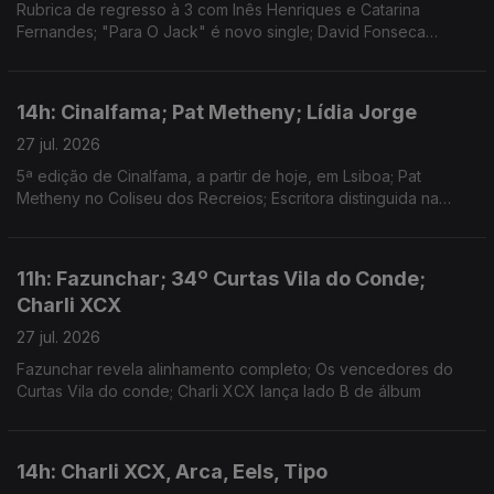
Rubrica de regresso à 3 com Inês Henriques e Catarina
Fernandes; "Para O Jack" é novo single; David Fonseca
reedita álbum de estreia em vinil colorido
14h: Cinalfama; Pat Metheny; Lídia Jorge
27 jul. 2026
5ª edição de Cinalfama, a partir de hoje, em Lsiboa; Pat
Metheny no Coliseu dos Recreios; Escritora distinguida na
Aústria.
11h: Fazunchar; 34º Curtas Vila do Conde;
Charli XCX
27 jul. 2026
Fazunchar revela alinhamento completo; Os vencedores do
Curtas Vila do conde; Charli XCX lança lado B de álbum
14h: Charli XCX, Arca, Eels, Tipo