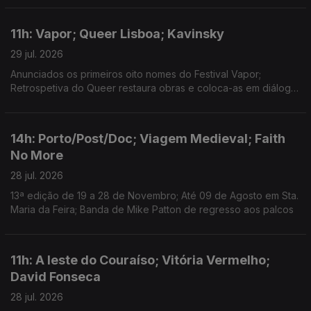
Larsson para nova versão de "Talk to Me".
11h: Vapor; Queer Lisboa; Kavinsky
29 jul. 2026
Anunciados os primeiros oito nomes do Festival Vapor;
Retrospetiva do Queer restaura obras e coloca-as em diálogo;
Morreu o DJ e produtor Kavinsky, aos 50 anos.
14h: Porto/Post/Doc; Viagem Medieval; Faith
No More
28 jul. 2026
13ª edição de 19 a 28 de Novembro; Até 09 de Agosto em Sta.
Maria da Feira; Banda de Mike Patton de regresso aos palcos
11h: A leste do Couraíso; Vitória Vermelho;
David Fonseca
28 jul. 2026