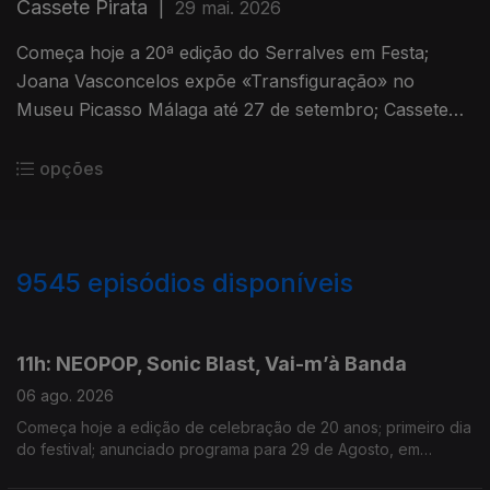
Cassete Pirata
|
29 mai. 2026
Começa hoje a 20ª edição do Serralves em Festa;
Joana Vasconcelos expõe «Transfiguração» no
Museu Picasso Málaga até 27 de setembro; Cassete
Pirata mostram primeiro avanço para o novo disco.
opções
9545
episódios disponíveis
945912
944249
11h: NEOPOP, Sonic Blast, Vai-m’à Banda
06 ago. 2026
Começa hoje a edição de celebração de 20 anos; primeiro dia
do festival; anunciado programa para 29 de Agosto, em
Guimarães