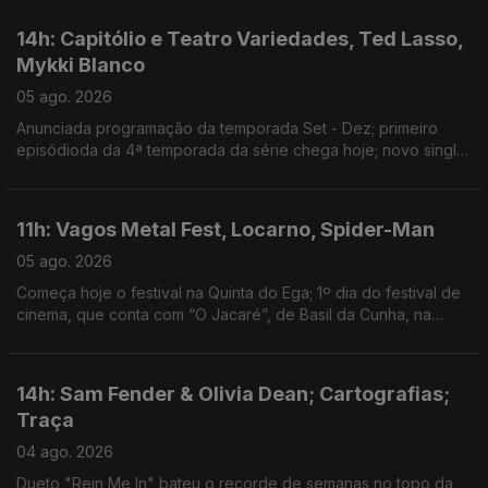
14h: Capitólio e Teatro Variedades, Ted Lasso,
Mykki Blanco
05 ago. 2026
Anunciada programação da temporada Set - Dez; primeiro
episódioda da 4ª temporada da série chega hoje; novo single:
NYC Dogs
11h: Vagos Metal Fest, Locarno, Spider-Man
05 ago. 2026
Começa hoje o festival na Quinta do Ega; 1º dia do festival de
cinema, que conta com “O Jacaré”, de Basil da Cunha, na
Competição Internacional; filme ultrapassa 1 bilião de dólares
de receita
14h: Sam Fender & Olivia Dean; Cartografias;
Traça
04 ago. 2026
Dueto "Rein Me In" bateu o recorde de semanas no topo da