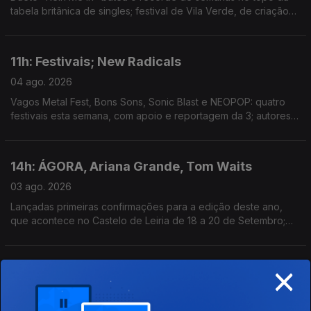
tabela britânica de singles; festival de Vila Verde, de criação
com a comunidade local, estreia hoje; mostra de arquivos e
filmes familiares em Outubro, em Lisboa.
11h: Festivais; New Radicals
04 ago. 2026
Vagos Metal Fest, Bons Sons, Sonic Blast e NEOPOP: quatro
festivais esta semana, com apoio e reportagem da 3; autores
de "You Get What You Give" regressam, 28 anos depois, com
"One Night Only".
14h: ÁGORA, Ariana Grande, Tom Waits
03 ago. 2026
Lançadas primeiras confirmações para a edição deste ano,
que acontece no Castelo de Leiria de 18 a 20 de Setembro;
Ariana Grande retira-se da esfera pública depois de 1 de
Setembro; novo single: The Fly
×
11h: Mucho Flow, Ocupar a Velga, Spider Man e
A Odisseia
03 ago. 2026