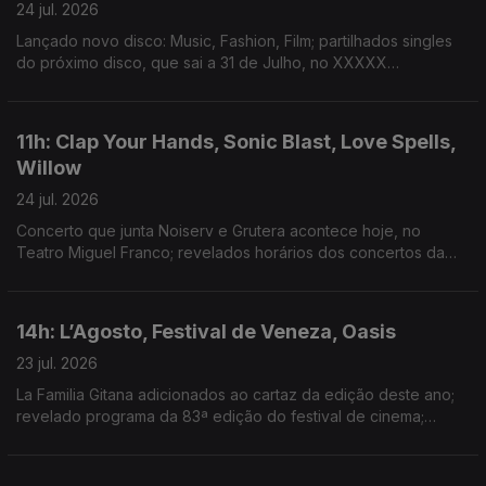
24 jul. 2026
Lançado novo disco: Music, Fashion, Film; partilhados singles
do próximo disco, que sai a 31 de Julho, no XXXXX
Livestream; duplo single de avanço do próximo disco; dois
novos singles: “Já Perdeu” e “Homem das Notícias”
11h: Clap Your Hands, Sonic Blast, Love Spells,
Willow
24 jul. 2026
Concerto que junta Noiserv e Grutera acontece hoje, no
Teatro Miguel Franco; revelados horários dos concertos da
14ª edição; lançado disco de estreia: Love Is The Law; novo
disco: The Thread
14h: L’Agosto, Festival de Veneza, Oasis
23 jul. 2026
La Familia Gitana adicionados ao cartaz da edição deste ano;
revelado programa da 83ª edição do festival de cinema;
segundo disco dos Oasis estar no 3º lugar do top de vendas
de sempre de discos no Reino Unido