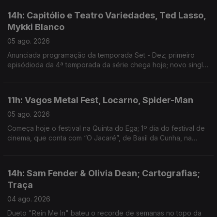
14h: Capitólio e Teatro Variedades, Ted Lasso,
Mykki Blanco
05 ago. 2026
Anunciada programação da temporada Set - Dez; primeiro
episódioda da 4ª temporada da série chega hoje; novo single:
NYC Dogs
11h: Vagos Metal Fest, Locarno, Spider-Man
05 ago. 2026
Começa hoje o festival na Quinta do Ega; 1º dia do festival de
cinema, que conta com “O Jacaré”, de Basil da Cunha, na
Competição Internacional; filme ultrapassa 1 bilião de dólares
de receita
14h: Sam Fender & Olivia Dean; Cartografias;
Traça
04 ago. 2026
Dueto "Rein Me In" bateu o recorde de semanas no topo da