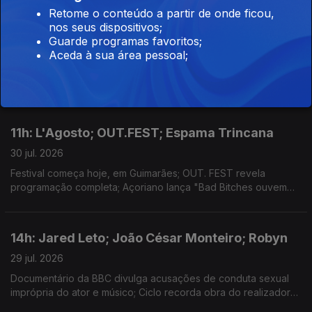
14h: Agnès Varda; Sete Sóis, Sete Luas; The
Retome o conteúdo a partir de onde ficou,
nos seus dispositivos;
Beatles
Guarde programas favoritos;
30 jul. 2026
Aceda à sua área pessoal;
Nimas, em Lisboa, com ciclo dedicado a cineasta; A partir de
hoje, em Castelo Branco; Fab Four lançam edição de luxo.
11h: L'Agosto; OUT.FEST; Espama Trincana
30 jul. 2026
Festival começa hoje, em Guimarães; OUT. FEST revela
programação completa; Açoriano lança "Bad Bitches ouvem
Espama, a Mixtape"
14h: Jared Leto; João César Monteiro; Robyn
29 jul. 2026
Documentário da BBC divulga acusações de conduta sexual
imprópria do ator e músico; Ciclo recorda obra do realizador
no Theatro Circo, em Braga; Sueca convida compatriota Zara