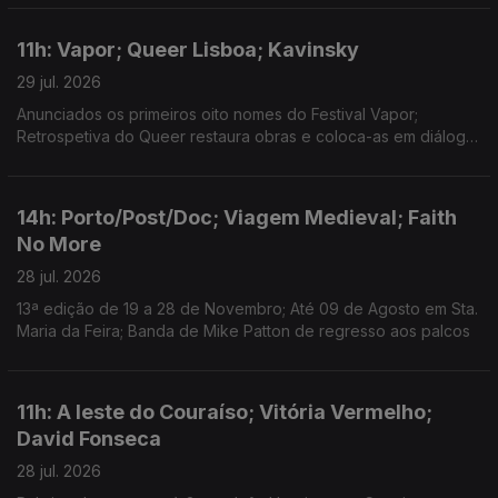
Larsson para nova versão de "Talk to Me".
11h: Vapor; Queer Lisboa; Kavinsky
29 jul. 2026
Anunciados os primeiros oito nomes do Festival Vapor;
Retrospetiva do Queer restaura obras e coloca-as em diálogo;
Morreu o DJ e produtor Kavinsky, aos 50 anos.
14h: Porto/Post/Doc; Viagem Medieval; Faith
No More
28 jul. 2026
13ª edição de 19 a 28 de Novembro; Até 09 de Agosto em Sta.
Maria da Feira; Banda de Mike Patton de regresso aos palcos
11h: A leste do Couraíso; Vitória Vermelho;
David Fonseca
28 jul. 2026