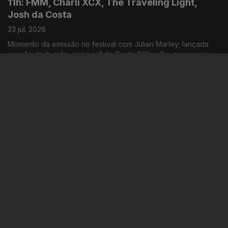
11h: FMM, Charli XCX, The Traveling Light,
Josh da Costa
23 jul. 2026
Momento da emissão no festival com Julian Marley; lançada
canção do b-side; open call do Ponto D’Orvalho para jovens
entre os 15 e 20 anos; novo single: Shireen
14h: FMM Sines, Mêda+, Chelsea Wolfe, Boy
Harsher
22 jul. 2026
Começam hoje emissões especiais RTP Antena 3 a partir do
festival; primeiro dia da 12ª edição; novo single: “Cold”; música
nova: Hard Beat
11h: Luís Represas, Festival Iminente, Charli
XCX
22 jul. 2026
Cantor morreu hoje, aos 69 anos; anunciado programa