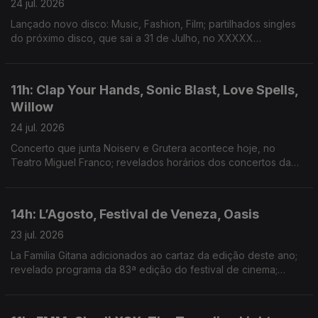
24 jul. 2026
Lançado novo disco: Music, Fashion, Film; partilhados singles
do próximo disco, que sai a 31 de Julho, no XXXXX
Livestream; duplo single de avanço do próximo disco; dois
novos singles: “Já Perdeu” e “Homem das Notícias”
11h: Clap Your Hands, Sonic Blast, Love Spells,
Willow
24 jul. 2026
Concerto que junta Noiserv e Grutera acontece hoje, no
Teatro Miguel Franco; revelados horários dos concertos da
14ª edição; lançado disco de estreia: Love Is The Law; novo
disco: The Thread
14h: L’Agosto, Festival de Veneza, Oasis
23 jul. 2026
La Familia Gitana adicionados ao cartaz da edição deste ano;
revelado programa da 83ª edição do festival de cinema;
segundo disco dos Oasis estar no 3º lugar do top de vendas
de sempre de discos no Reino Unido