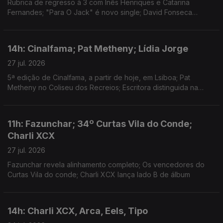
Rubrica de regresso à 3 com Inês Henriques e Catarina
Fernandes; "Para O Jack" é novo single; David Fonseca
reedita álbum de estreia em vinil colorido
14h: Cinalfama; Pat Metheny; Lídia Jorge
27 jul. 2026
5ª edição de Cinalfama, a partir de hoje, em Lsiboa; Pat
Metheny no Coliseu dos Recreios; Escritora distinguida na
Aústria.
11h: Fazunchar; 34º Curtas Vila do Conde;
Charli XCX
27 jul. 2026
Fazunchar revela alinhamento completo; Os vencedores do
Curtas Vila do conde; Charli XCX lança lado B de álbum
14h: Charli XCX, Arca, Eels, Tipo