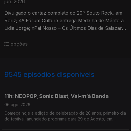
jun. 2026
Divulgado o cartaz completo do 20º Souto Rock, em
Roriz; 4º Fórum Cultura entrega Medalha de Mérito a
Lídia Jorge; «Pai Nosso – Os Últimos Dias de Salazar»
com sessão especial no Cinema Fernando Lopes, em
Lisboa.
opções
9545
episódios disponíveis
945912
944249
11h: NEOPOP, Sonic Blast, Vai-m’à Banda
06 ago. 2026
Começa hoje a edição de celebração de 20 anos; primeiro dia
do festival; anunciado programa para 29 de Agosto, em
Guimarães