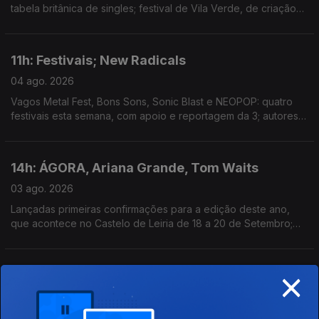
tabela britânica de singles; festival de Vila Verde, de criação
com a comunidade local, estreia hoje; mostra de arquivos e
filmes familiares em Outubro, em Lisboa.
11h: Festivais; New Radicals
04 ago. 2026
Vagos Metal Fest, Bons Sons, Sonic Blast e NEOPOP: quatro
festivais esta semana, com apoio e reportagem da 3; autores
de "You Get What You Give" regressam, 28 anos depois, com
"One Night Only".
14h: ÁGORA, Ariana Grande, Tom Waits
03 ago. 2026
Lançadas primeiras confirmações para a edição deste ano,
que acontece no Castelo de Leiria de 18 a 20 de Setembro;
Ariana Grande retira-se da esfera pública depois de 1 de
Setembro; novo single: The Fly
×
11h: Mucho Flow, Ocupar a Velga, Spider Man e
A Odisseia
03 ago. 2026