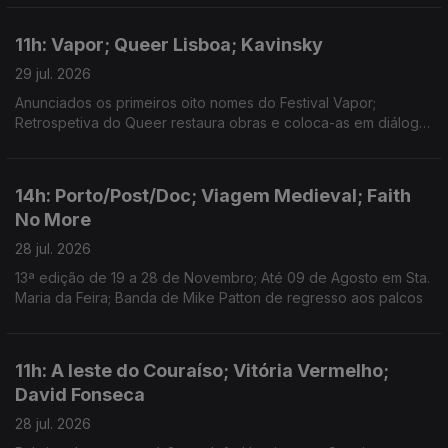
Larsson para nova versão de "Talk to Me".
11h: Vapor; Queer Lisboa; Kavinsky
29 jul. 2026
Anunciados os primeiros oito nomes do Festival Vapor;
Retrospetiva do Queer restaura obras e coloca-as em diálogo;
Morreu o DJ e produtor Kavinsky, aos 50 anos.
14h: Porto/Post/Doc; Viagem Medieval; Faith
No More
28 jul. 2026
13ª edição de 19 a 28 de Novembro; Até 09 de Agosto em Sta.
Maria da Feira; Banda de Mike Patton de regresso aos palcos
11h: A leste do Couraíso; Vitória Vermelho;
David Fonseca
28 jul. 2026