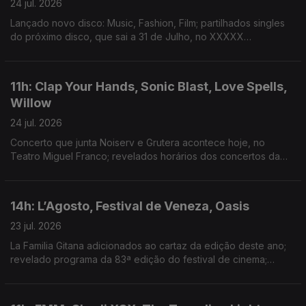
24 jul. 2026
Lançado novo disco: Music, Fashion, Film; partilhados singles
do próximo disco, que sai a 31 de Julho, no XXXXX
Livestream; duplo single de avanço do próximo disco; dois
novos singles: “Já Perdeu” e “Homem das Notícias”
11h: Clap Your Hands, Sonic Blast, Love Spells,
Willow
24 jul. 2026
Concerto que junta Noiserv e Grutera acontece hoje, no
Teatro Miguel Franco; revelados horários dos concertos da
14ª edição; lançado disco de estreia: Love Is The Law; novo
disco: The Thread
14h: L’Agosto, Festival de Veneza, Oasis
23 jul. 2026
La Familia Gitana adicionados ao cartaz da edição deste ano;
revelado programa da 83ª edição do festival de cinema;
segundo disco dos Oasis estar no 3º lugar do top de vendas
de sempre de discos no Reino Unido