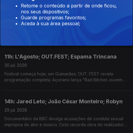
14h: Agnès Varda; Sete Sóis, Sete Luas; The
Retome o conteúdo a partir de onde ficou,
nos seus dispositivos;
Beatles
Guarde programas favoritos;
30 jul. 2026
Aceda à sua área pessoal;
Nimas, em Lisboa, com ciclo dedicado a cineasta; A partir de
hoje, em Castelo Branco; Fab Four lançam edição de luxo.
11h: L'Agosto; OUT.FEST; Espama Trincana
30 jul. 2026
Festival começa hoje, em Guimarães; OUT. FEST revela
programação completa; Açoriano lança "Bad Bitches ouvem
Espama, a Mixtape"
14h: Jared Leto; João César Monteiro; Robyn
29 jul. 2026
Documentário da BBC divulga acusações de conduta sexual
imprópria do ator e músico; Ciclo recorda obra do realizador
no Theatro Circo, em Braga; Sueca convida compatriota Zara