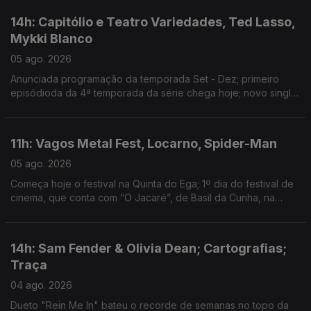
14h: Capitólio e Teatro Variedades, Ted Lasso,
Mykki Blanco
05 ago. 2026
Anunciada programação da temporada Set - Dez; primeiro
episódioda da 4ª temporada da série chega hoje; novo single:
NYC Dogs
11h: Vagos Metal Fest, Locarno, Spider-Man
05 ago. 2026
Começa hoje o festival na Quinta do Ega; 1º dia do festival de
cinema, que conta com “O Jacaré”, de Basil da Cunha, na
Competição Internacional; filme ultrapassa 1 bilião de dólares
de receita
14h: Sam Fender & Olivia Dean; Cartografias;
Traça
04 ago. 2026
Dueto "Rein Me In" bateu o recorde de semanas no topo da