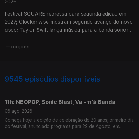
2026
Festival SQUARE regressa para segunda edição em
2027; Glockenwise mostram segundo avanço do novo
disco; Taylor Swift lança música para a banda sonora
de Toy Story 5.
opções
9545
episódios disponíveis
945912
944249
11h: NEOPOP, Sonic Blast, Vai-m’à Banda
06 ago. 2026
Começa hoje a edição de celebração de 20 anos; primeiro dia
do festival; anunciado programa para 29 de Agosto, em
Guimarães