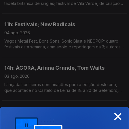
tabela britânica de singles; festival de Vila Verde, de criação
com a comunidade local, estreia hoje; mostra de arquivos e
filmes familiares em Outubro, em Lisboa.
11h: Festivais; New Radicals
04 ago. 2026
Vagos Metal Fest, Bons Sons, Sonic Blast e NEOPOP: quatro
festivais esta semana, com apoio e reportagem da 3; autores
de "You Get What You Give" regressam, 28 anos depois, com
"One Night Only".
14h: ÁGORA, Ariana Grande, Tom Waits
03 ago. 2026
Lançadas primeiras confirmações para a edição deste ano,
que acontece no Castelo de Leiria de 18 a 20 de Setembro;
Ariana Grande retira-se da esfera pública depois de 1 de
Setembro; novo single: The Fly
×
11h: Mucho Flow, Ocupar a Velga, Spider Man e
A Odisseia
03 ago. 2026