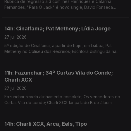
Rubrica de regresso à 3 com Inês Henriques e Catarina
Fernandes; "Para O Jack" é novo single; David Fonseca
reedita álbum de estreia em vinil colorido
14h: Cinalfama; Pat Metheny; Lídia Jorge
27 jul. 2026
5ª edição de Cinalfama, a partir de hoje, em Lsiboa; Pat
Metheny no Coliseu dos Recreios; Escritora distinguida na
Aústria.
11h: Fazunchar; 34º Curtas Vila do Conde;
Charli XCX
27 jul. 2026
Fazunchar revela alinhamento completo; Os vencedores do
Curtas Vila do conde; Charli XCX lança lado B de álbum
14h: Charli XCX, Arca, Eels, Tipo