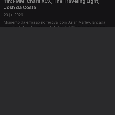
11h: FMM, Charli XCX, The Traveling Light,
Josh da Costa
23 jul. 2026
Momento da emissão no festival com Julian Marley; lançada
canção do b-side; open call do Ponto D’Orvalho para jovens
entre os 15 e 20 anos; novo single: Shireen
14h: FMM Sines, Mêda+, Chelsea Wolfe, Boy
Harsher
22 jul. 2026
Começam hoje emissões especiais RTP Antena 3 a partir do
festival; primeiro dia da 12ª edição; novo single: “Cold”; música
nova: Hard Beat
11h: Luís Represas, Festival Iminente, Charli
XCX
22 jul. 2026
Cantor morreu hoje, aos 69 anos; anunciado programa