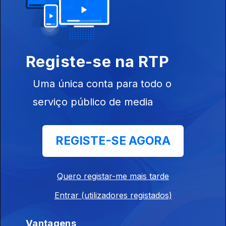
31 jul. 2026
Festival acontece, hoje e amanhã, na Lourinhã; concerto, hoje,
no Morro Sonoro, em Vila Nova de Gaia; "Ah Ha" é a nova
música de Cardi B.
Registe-se na RTP
14h: Agnès Varda; Sete Sóis, Sete Luas; The
Uma única conta para todo o
Beatles
30 jul. 2026
serviço público de media
Nimas, em Lisboa, com ciclo dedicado a cineasta; A partir de
hoje, em Castelo Branco; Fab Four lançam edição de luxo.
REGISTE-SE AGORA
11h: L'Agosto; OUT.FEST; Espama Trincana
30 jul. 2026
Quero registar-me mais tarde
Festival começa hoje, em Guimarães; OUT. FEST revela
Entrar (utilizadores registados)
programação completa; Açoriano lança "Bad Bitches ouvem
Espama, a Mixtape"
Vantagens