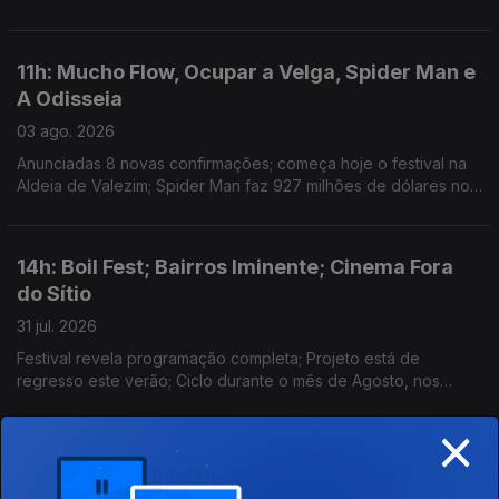
Ariana Grande retira-se da esfera pública depois de 1 de
Setembro; novo single: The Fly
11h: Mucho Flow, Ocupar a Velga, Spider Man e
A Odisseia
03 ago. 2026
Anunciadas 8 novas confirmações; começa hoje o festival na
Aldeia de Valezim; Spider Man faz 927 milhões de dólares no
primeiro fim-de-semana e a Odisseia conta já com 911 milhões
em 3 semanas
14h: Boil Fest; Bairros Iminente; Cinema Fora
do Sítio
31 jul. 2026
Festival revela programação completa; Projeto está de
regresso este verão; Ciclo durante o mês de Agosto, nos
espaços públicos do Porto.
×
11h: Sons na Areia; Ana Frango Eléctrico; Cardi
B