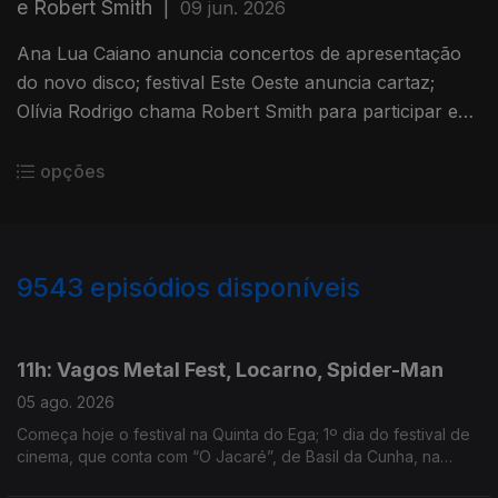
e Robert Smith
|
09 jun. 2026
Ana Lua Caiano anuncia concertos de apresentação
do novo disco; festival Este Oeste anuncia cartaz;
Olívia Rodrigo chama Robert Smith para participar em
concerto-surpresa no Primavera Sound.
opções
9543
episódios disponíveis
945906
944249
11h: Vagos Metal Fest, Locarno, Spider-Man
05 ago. 2026
Começa hoje o festival na Quinta do Ega; 1º dia do festival de
cinema, que conta com “O Jacaré”, de Basil da Cunha, na
Competição Internacional; filme ultrapassa 1 bilião de dólares