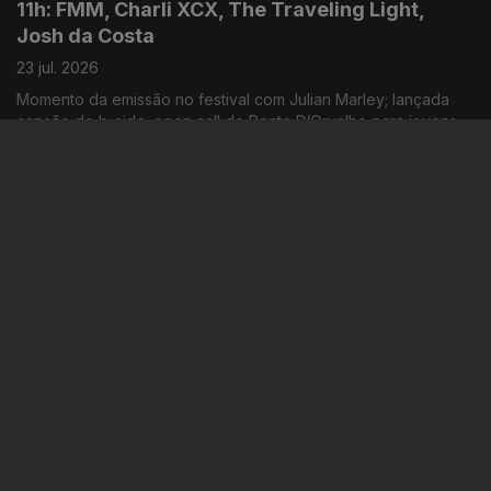
11h: FMM, Charli XCX, The Traveling Light,
Josh da Costa
23 jul. 2026
Momento da emissão no festival com Julian Marley; lançada
canção do b-side; open call do Ponto D’Orvalho para jovens
entre os 15 e 20 anos; novo single: Shireen
14h: FMM Sines, Mêda+, Chelsea Wolfe, Boy
Harsher
22 jul. 2026
Começam hoje emissões especiais RTP Antena 3 a partir do
festival; primeiro dia da 12ª edição; novo single: “Cold”; música
nova: Hard Beat
11h: Luís Represas, Festival Iminente, Charli
XCX
22 jul. 2026
Cantor morreu hoje, aos 69 anos; anunciado programa