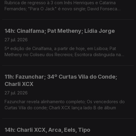
Rubrica de regresso à 3 com Inês Henriques e Catarina
Fernandes; "Para O Jack" é novo single; David Fonseca
reedita álbum de estreia em vinil colorido
14h: Cinalfama; Pat Metheny; Lídia Jorge
27 jul. 2026
5ª edição de Cinalfama, a partir de hoje, em Lsiboa; Pat
Metheny no Coliseu dos Recreios; Escritora distinguida na
Aústria.
11h: Fazunchar; 34º Curtas Vila do Conde;
Charli XCX
27 jul. 2026
Fazunchar revela alinhamento completo; Os vencedores do
Curtas Vila do conde; Charli XCX lança lado B de álbum
14h: Charli XCX, Arca, Eels, Tipo