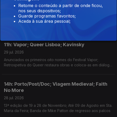
14h: Jared Leto; João César Monteiro; Robyn
Retome o conteúdo a partir de onde ficou,
nos seus dispositivos;
29 jul. 2026
Guarde programas favoritos;
Documentário da BBC divulga acusações de conduta sexual
Aceda à sua área pessoal;
imprópria do ator e músico; Ciclo recorda obra do realizador
no Theatro Circo, em Braga; Sueca convida compatriota Zara
Larsson para nova versão de "Talk to Me".
11h: Vapor; Queer Lisboa; Kavinsky
29 jul. 2026
Anunciados os primeiros oito nomes do Festival Vapor;
Retrospetiva do Queer restaura obras e coloca-as em diálogo;
Morreu o DJ e produtor Kavinsky, aos 50 anos.
14h: Porto/Post/Doc; Viagem Medieval; Faith
No More
28 jul. 2026
13ª edição de 19 a 28 de Novembro; Até 09 de Agosto em Sta.
Maria da Feira; Banda de Mike Patton de regresso aos palcos