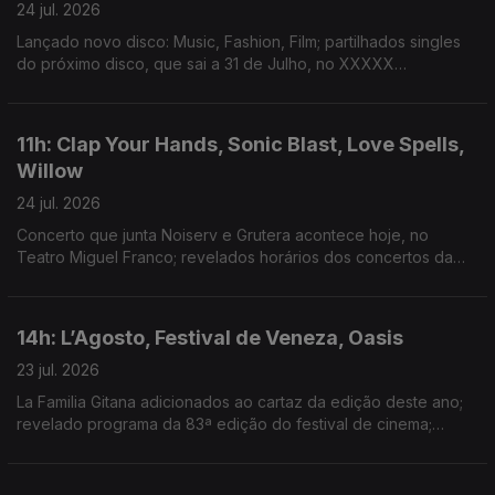
24 jul. 2026
Lançado novo disco: Music, Fashion, Film; partilhados singles
do próximo disco, que sai a 31 de Julho, no XXXXX
Livestream; duplo single de avanço do próximo disco; dois
novos singles: “Já Perdeu” e “Homem das Notícias”
11h: Clap Your Hands, Sonic Blast, Love Spells,
Willow
24 jul. 2026
Concerto que junta Noiserv e Grutera acontece hoje, no
Teatro Miguel Franco; revelados horários dos concertos da
14ª edição; lançado disco de estreia: Love Is The Law; novo
disco: The Thread
14h: L’Agosto, Festival de Veneza, Oasis
23 jul. 2026
La Familia Gitana adicionados ao cartaz da edição deste ano;
revelado programa da 83ª edição do festival de cinema;
segundo disco dos Oasis estar no 3º lugar do top de vendas
de sempre de discos no Reino Unido