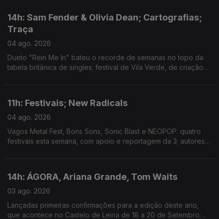
de receita
14h: Sam Fender & Olivia Dean; Cartografias;
Traça
04 ago. 2026
Dueto "Rein Me In" bateu o recorde de semanas no topo da
tabela britânica de singles; festival de Vila Verde, de criação
com a comunidade local, estreia hoje; mostra de arquivos e
filmes familiares em Outubro, em Lisboa.
11h: Festivais; New Radicals
04 ago. 2026
Vagos Metal Fest, Bons Sons, Sonic Blast e NEOPOP: quatro
festivais esta semana, com apoio e reportagem da 3; autores
de "You Get What You Give" regressam, 28 anos depois, com
"One Night Only".
14h: ÁGORA, Ariana Grande, Tom Waits
03 ago. 2026
Lançadas primeiras confirmações para a edição deste ano,
que acontece no Castelo de Leiria de 18 a 20 de Setembro;