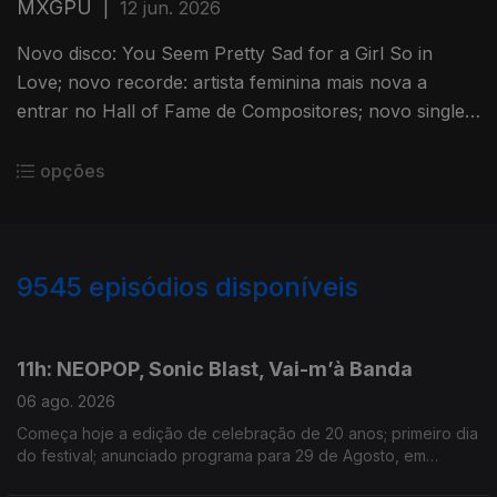
MXGPU
|
12 jun. 2026
Novo disco: You Seem Pretty Sad for a Girl So in
Love; novo recorde: artista feminina mais nova a
entrar no Hall of Fame de Compositores; novo single:
Burial; música nova: Rio
opções
9545
episódios disponíveis
945912
944249
11h: NEOPOP, Sonic Blast, Vai-m’à Banda
06 ago. 2026
Começa hoje a edição de celebração de 20 anos; primeiro dia
do festival; anunciado programa para 29 de Agosto, em
Guimarães