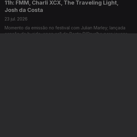
11h: FMM, Charli XCX, The Traveling Light,
Josh da Costa
23 jul. 2026
Momento da emissão no festival com Julian Marley; lançada
canção do b-side; open call do Ponto D’Orvalho para jovens
entre os 15 e 20 anos; novo single: Shireen
14h: FMM Sines, Mêda+, Chelsea Wolfe, Boy
Harsher
22 jul. 2026
Começam hoje emissões especiais RTP Antena 3 a partir do
festival; primeiro dia da 12ª edição; novo single: “Cold”; música
nova: Hard Beat
11h: Luís Represas, Festival Iminente, Charli
XCX
22 jul. 2026
Cantor morreu hoje, aos 69 anos; anunciado programa