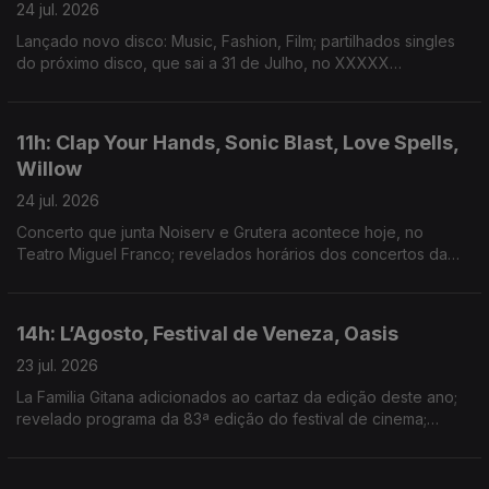
24 jul. 2026
Lançado novo disco: Music, Fashion, Film; partilhados singles
do próximo disco, que sai a 31 de Julho, no XXXXX
Livestream; duplo single de avanço do próximo disco; dois
novos singles: “Já Perdeu” e “Homem das Notícias”
11h: Clap Your Hands, Sonic Blast, Love Spells,
Willow
24 jul. 2026
Concerto que junta Noiserv e Grutera acontece hoje, no
Teatro Miguel Franco; revelados horários dos concertos da
14ª edição; lançado disco de estreia: Love Is The Law; novo
disco: The Thread
14h: L’Agosto, Festival de Veneza, Oasis
23 jul. 2026
La Familia Gitana adicionados ao cartaz da edição deste ano;
revelado programa da 83ª edição do festival de cinema;
segundo disco dos Oasis estar no 3º lugar do top de vendas
de sempre de discos no Reino Unido