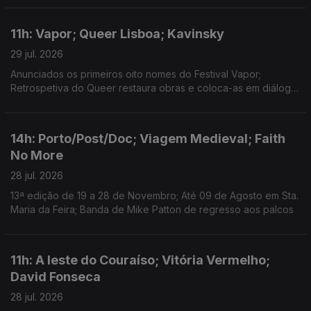
Larsson para nova versão de "Talk to Me".
11h: Vapor; Queer Lisboa; Kavinsky
29 jul. 2026
Anunciados os primeiros oito nomes do Festival Vapor;
Retrospetiva do Queer restaura obras e coloca-as em diálogo;
Morreu o DJ e produtor Kavinsky, aos 50 anos.
14h: Porto/Post/Doc; Viagem Medieval; Faith
No More
28 jul. 2026
13ª edição de 19 a 28 de Novembro; Até 09 de Agosto em Sta.
Maria da Feira; Banda de Mike Patton de regresso aos palcos
11h: A leste do Couraíso; Vitória Vermelho;
David Fonseca
28 jul. 2026