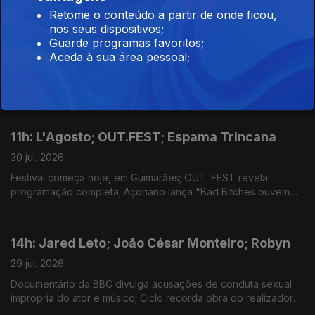
14h: Agnès Varda; Sete Sóis, Sete Luas; The
Retome o conteúdo a partir de onde ficou,
nos seus dispositivos;
Beatles
Guarde programas favoritos;
30 jul. 2026
Aceda à sua área pessoal;
Nimas, em Lisboa, com ciclo dedicado a cineasta; A partir de
hoje, em Castelo Branco; Fab Four lançam edição de luxo.
11h: L'Agosto; OUT.FEST; Espama Trincana
30 jul. 2026
Festival começa hoje, em Guimarães; OUT. FEST revela
programação completa; Açoriano lança "Bad Bitches ouvem
Espama, a Mixtape"
14h: Jared Leto; João César Monteiro; Robyn
29 jul. 2026
Documentário da BBC divulga acusações de conduta sexual
imprópria do ator e músico; Ciclo recorda obra do realizador
no Theatro Circo, em Braga; Sueca convida compatriota Zara