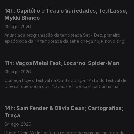
14h: Capitólio e Teatro Variedades, Ted Lasso,
Mykki Blanco
05 ago. 2026
Anunciada programação da temporada Set - Dez; primeiro
episódioda da 4ª temporada da série chega hoje; novo single:
NYC Dogs
11h: Vagos Metal Fest, Locarno, Spider-Man
05 ago. 2026
Começa hoje o festival na Quinta do Ega; 1º dia do festival de
cinema, que conta com “O Jacaré”, de Basil da Cunha, na
Competição Internacional; filme ultrapassa 1 bilião de dólares
de receita
14h: Sam Fender & Olivia Dean; Cartografias;
Traça
04 ago. 2026
Dueto "Rein Me In" bateu o recorde de semanas no topo da