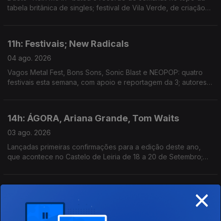
tabela britânica de singles; festival de Vila Verde, de criação
com a comunidade local, estreia hoje; mostra de arquivos e
filmes familiares em Outubro, em Lisboa.
11h: Festivais; New Radicals
04 ago. 2026
Vagos Metal Fest, Bons Sons, Sonic Blast e NEOPOP: quatro
festivais esta semana, com apoio e reportagem da 3; autores
de "You Get What You Give" regressam, 28 anos depois, com
"One Night Only".
14h: ÁGORA, Ariana Grande, Tom Waits
03 ago. 2026
Lançadas primeiras confirmações para a edição deste ano,
que acontece no Castelo de Leiria de 18 a 20 de Setembro;
Ariana Grande retira-se da esfera pública depois de 1 de
Setembro; novo single: The Fly
×
11h: Mucho Flow, Ocupar a Velga, Spider Man e
A Odisseia
03 ago. 2026