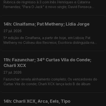
Rubrica de regresso à 3 com Inês Henriques e Catarina
Fernandes; "Para O Jack" é novo single; David Fonseca
reedita álbum de estreia em vinil colorido
14h: Cinalfama; Pat Metheny; Lídia Jorge
27 jul. 2026
5ª edição de Cinalfama, a partir de hoje, em Lsiboa; Pat
Metheny no Coliseu dos Recreios; Escritora distinguida na
Aústria.
11h: Fazunchar; 34º Curtas Vila do Conde;
Charli XCX
27 jul. 2026
Fazunchar revela alinhamento completo; Os vencedores do
Curtas Vila do conde; Charli XCX lança lado B de álbum
14h: Charli XCX, Arca, Eels, Tipo