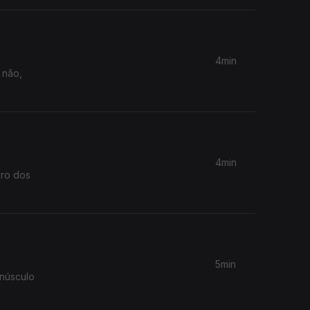
4min
 não,
4min
iro dos
5min
inúsculo