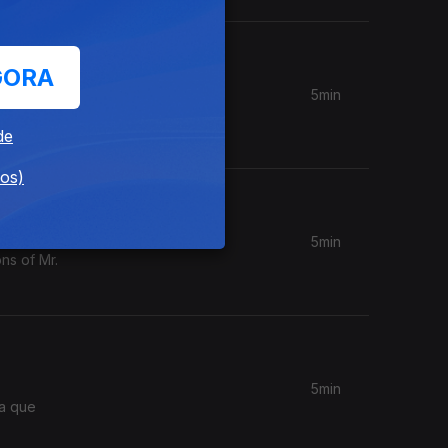
GORA
5min
enos?
de
dos)
5min
ns of Mr.
5min
ia que