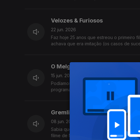
Velozes & Furiosos
22 jun. 2026
Faz hoje 25 anos que estreou o primeiro f
achava que era imitação (os casos de suc
O Melga
15 jun. 2026
Podíamos ter aproveitado os 30 anos de "T
programa fiel aos seus princípios. Fica par
Gremlins & Ghostbusters
08 jun. 2026
Sabia que estes dois filmes estrearam exa
filme de Natal. Foi para lixar a estreia ao 