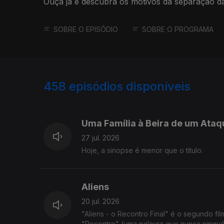
Ouça já e descubra os motivos da separação da
SOBRE O EPISÓDIO
SOBRE O PROGRAMA
458
episódios disponíveis
927132
908236
Uma Família à Beira de um Ataq
27 jul. 2026
Hoje, a sinopse é menor que o título.
Aliens
20 jul. 2026
"Aliens - o Recontro Final" é o segundo fi
"Recontro" (uma palavra que nunca ningué