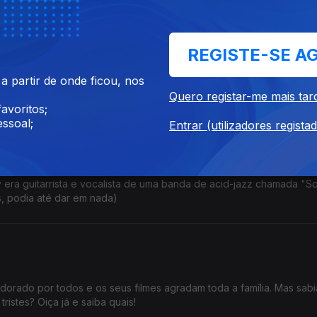
REGISTE-SE A
 hoje 100 anos! Um século! Achava que era mais? Achava que era m
 partir de onde ficou, nos
.
Quero registar-me mais tar
avoritos;
ssoal;
Entrar (utilizadores regista
hy era guitarrista e vocalista de uma banda de acid-jazz chamada "So
, podia até dar em nada)
dorado por todos e os seus filmes agradam toda a família. Mas sab
ristes? Oiça já e saiba quais!