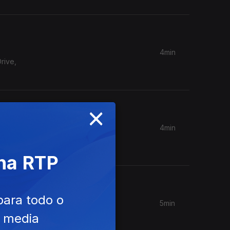
4min
rive,
×
4min
mos um
 na RTP
para todo o
5min
te um
e media