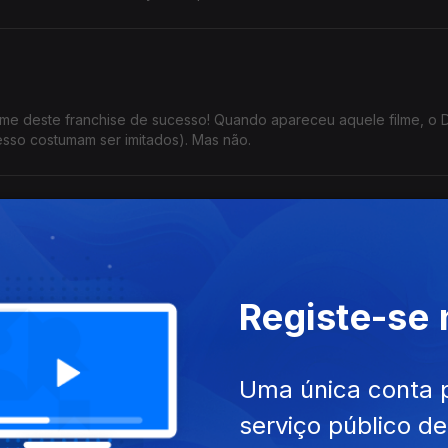
ilme deste franchise de sucesso! Quando apareceu aquele filme, o D
esso costumam ser imitados). Mas não.
he Cable Guy" para falar do artista Jim Carrey, no geral... Mas so
a a próxima, amigo!
Registe-se
Uma única conta 
tamente no mesmo dia há 42 anos? Jogo sujo... Gremlins é claramen
serviço público d
Ghostbusters, só pode.