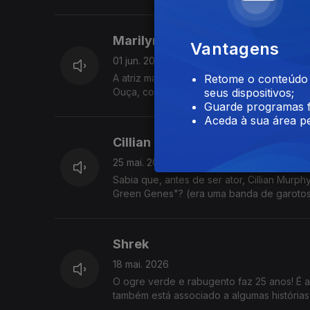
Marilyn Monroe
Vantagens
01 jun. 2026
A atriz mais famosa de sempre nasceu faz
Retome o conteúdo a
Ouça, comente, me segue, compartilha, etc
seus dispositivos;
Guarde programas f
Aceda à sua área pe
Cillian Murphy
25 mai. 2026
Sabia que, antes de ser ator, Cillian Murp
Green Genes"? (era uma banda de garotos
Shrek
18 mai. 2026
O ogre verde e rabugento faz 25 anos! É a
também está associado a algumas histórias t