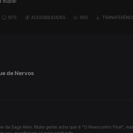
 dupla!
SITE
ACESSIBILIDADES
RSS
TRANSFERÊNCI
ue de Nervos
lme da Saga Alien. Muita gente acha que é "O Reencontro Final", mas 
m usa, escolheram só para confundir.