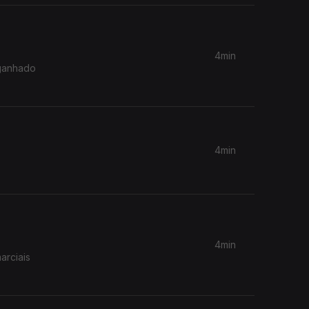
4min
 ganhado
4min
4min
arciais