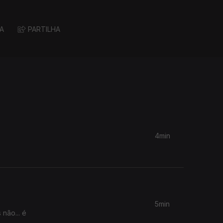
A
PARTILHA
4min
5min
não... é