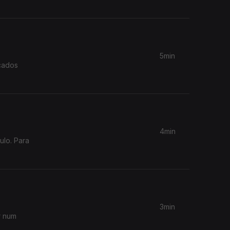
5min
eçados
4min
ulo. Para
3min
r num