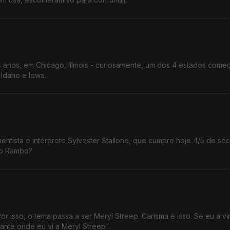
 anos, em Chicago, Illinois - curiosamente, um dos 4 estados com
o Idaho e Iowa.
ntista e intérprete Sylvester Stallone, que cumpre hoje 4/5 de séc
no Rambo?
or isso, o tema passa a ser Meryl Streep. Carisma é isso. Se eu a vi
ante onde eu vi a Meryl Streep".