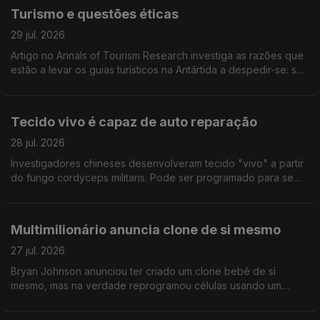
Turismo e questões éticas
29 jul. 2026
Artigo no Annals of Tourism Research investiga as razões que
estão a levar os guias turísticos na Antártida a despedir-se: são
sobretudo questões éticas relacionadas com o ambiente que
motivam a decisão
Tecido vivo é capaz de auto reparação
28 jul. 2026
Investigadores chineses desenvolveram tecido "vivo" a partir
do fungo cordyceps militaris. Pode ser programado para se
auto reparar, resistir à agua e sujidade e ter protecção UV.
Publicado na Science Advances
Multimilionário anuncia clone de si mesmo
27 jul. 2026
Bryan Johnson anunciou ter criado um clone bebé de si
mesmo, mas na verdade reprogramou células usando um
técnica que ganhou o Nobel da Medicina em 2012. A ideia é
retardar o envelhecimento