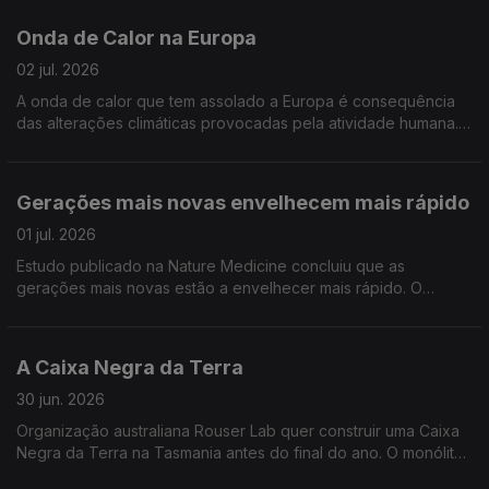
cientistas foi também cobaia.
Onda de Calor na Europa
02 jul. 2026
A onda de calor que tem assolado a Europa é consequência
das alterações climáticas provocadas pela atividade humana.
Conclusão de um estudo da World Weather Attribution
Gerações mais novas envelhecem mais rápido
01 jul. 2026
Estudo publicado na Nature Medicine concluiu que as
gerações mais novas estão a envelhecer mais rápido. O
envelhecimento sistémico aumenta o risco de cancro em 8%
A Caixa Negra da Terra
30 jun. 2026
Organização australiana Rouser Lab quer construir uma Caixa
Negra da Terra na Tasmania antes do final do ano. O monólito,
com 16 m comprimento, deverá documentar a espiral da