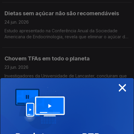
ele
Dietas sem açúcar não são recomendáveis
24 jun. 2026
Estudo apresentado na Conferência Anual da Sociedade
Americana de Endocrinologia, revela que eliminar o açúcar da
alimentação afecta a saúde intestinal e metabólica,
aumentando risco de doenças
Chovem TFAs em todo o planeta
23 jun. 2026
Investigadores da Universidade de Lancaster, concluiram que
×
os químicos usados para substituir os CFCs e proteger a
camada de ozono, criaram outro grave problema de poluição:
os TFAs
Divida ambiental dos mais ricos
22 jun. 2026
Estudo na Communications Sustainability calculou a divida
ambiental dos 10% mais ricos do planeta: triliões de dólares
que, se pagos, poderiam ajudar a combater as alterações