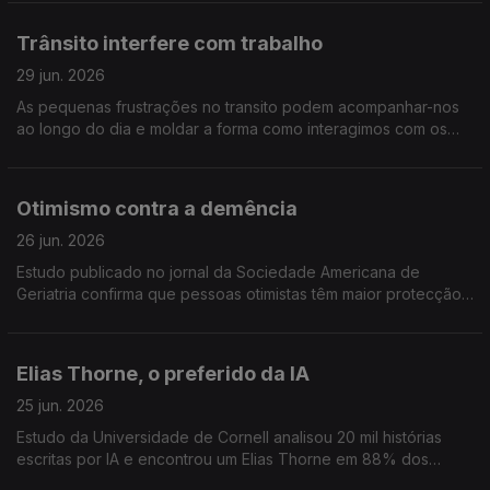
humanidade em direção à destruição ambiental
Trânsito interfere com trabalho
29 jun. 2026
As pequenas frustrações no transito podem acompanhar-nos
ao longo do dia e moldar a forma como interagimos com os
outros no local de trabalho. Publicado no Journal of Applied
Psychology
Otimismo contra a demência
26 jun. 2026
Estudo publicado no jornal da Sociedade Americana de
Geriatria confirma que pessoas otimistas têm maior protecção
contra a demência.
Elias Thorne, o preferido da IA
25 jun. 2026
Estudo da Universidade de Cornell analisou 20 mil histórias
escritas por IA e encontrou um Elias Thorne em 88% dos
textos. Elias Thorne não existe mas a IA parece obcecada com