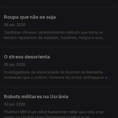
electricidade, emissões de carbono, água e ocupação de
território
Roupa que não se suja
08 jun. 2026
Cientistas chineses desenvolveram método que torna os
tecidos repelentes de sujidade, bactérias, fungos e suor,
evitando assim grandes consumos de água e energia em
lavagens. Publicado na Nature Communications Chemistry
O stress desorienta
05 jun. 2026
Investigadores da universidade de Bochum na Alemanha
mostraram que o cortisol, hormona do stress, enfraquece a
actividade das células grelha no cérebro, responsáveis pela
nossa orientação no espaço
Robots militares na Ucrânia
03 jun. 2026
Phantom MK1 é um robot humanoide militar que está a ser
usado na Ucrânia como ferramenta logística e de