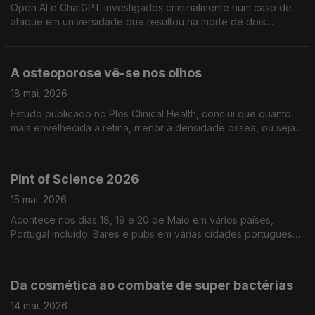
Open AI e ChatGPT investigados criminalmente num caso de
ataque em universidade que resultou na morte de dois
estudantes. Não é a primeira vez que este tipo de alegações
são investigadas
A osteoporose vê-se nos olhos
18 mai. 2026
Estudo publicado no Plos Clinical Health, conclui que quanto
mais envelhecida a retina, menor a densidade óssea, ou seja,
maior o risco de osteoporose
Pint of Science 2026
15 mai. 2026
Acontece nos dias 18, 19 e 20 de Maio em vários países,
Portugal incluído. Bares e pubs em várias cidades portuguesas
vão acolher este evento. Informações em pintofscience.pt
Da cosmética ao combate de super bactérias
14 mai. 2026