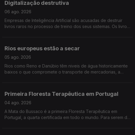
Digitalização destrutiva
06 ago. 2026
Empresas de Inteligência Artificial são acusadas de destruir
livros raros no processo de treino dos seus sistemas. Os livros
serão cortados, as páginas separadas e digitalizadas para
"ensinar" a IA, e depois descartadas
Rios europeus estão a secar
05 ago. 2026
Rios como Reno e Danúbio têm niveis de água historicamente
baixos o que compromete o transporte de mercadorias, a
produção industrial e energética, a vida selvagem e o
abastecimento de água às populações.
Primeira Floresta Terapêutica em Portugal
04 ago. 2026
A Mata do Bussaco é a primeira Floresta Terapêutica em
Portugal, a quarta certificada em todo o mundo. Para serem de
facto terapêuticas, as florestas devem cumprir alguns
requisitos