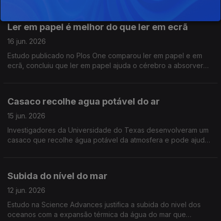
ponteiros do relógio. Este comportamento é individual, não
depende da interacção com os outros
Ler em papel é melhor do que ler em ecrã
16 jun. 2026
Estudo publicado no Plos One comparou ler em papel e em
ecrã, concluiu que ler em papel ajuda o cérebro a absorver
mais e relacionar melhor os detalhes da história
Casaco recolhe agua potável do ar
15 jun. 2026
Investigadores da Universidade do Texas desenvolveram um
casaco que recolhe água potável da atmosfera e pode ajudar
a resolver o problema da escassez de água em várias partes
do mundo
Subida do nível do mar
12 jun. 2026
Estudo na Science Advances justifica a subida do nivel dos
oceanos com a expansão térmica da água do mar que