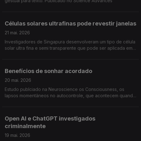
gestual para texto. Publicado no Science Advances
Células solares ultrafinas pode revestir janelas
21 mai. 2026
Investigadores de Singapura desenvolveram um tipo de célula
solar ultra fina e semi transparente que pode ser aplicada em
edifícios, veículo, roupa e óculos, sem mudar a sua aparência.
Publicado no ACS Energy Letters
Benefícios de sonhar acordado
20 mai. 2026
Estudo publciado na Neuroscience os Consciousness, os
lapsos momentâneos no autocontrole, que acontecem quando
a nossa mente divaga, criam um estado mental único que
favorece a aprendizagem de rotinas automáticas
Open AI e ChatGPT investigados
criminalmente
19 mai. 2026