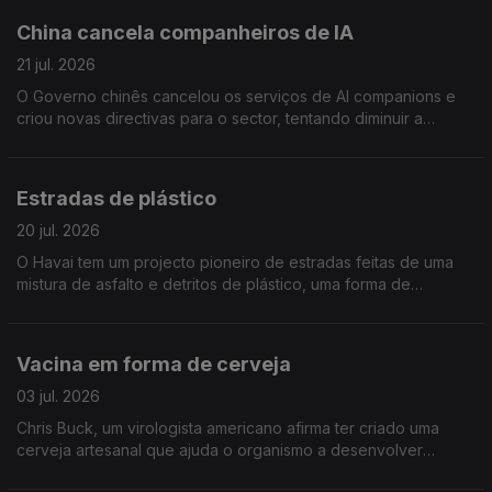
China cancela companheiros de IA
21 jul. 2026
O Governo chinês cancelou os serviços de AI companions e
criou novas directivas para o sector, tentando diminuir a
dependência, solidão e sofrimento dos utilizadores
Estradas de plástico
20 jul. 2026
O Havai tem um projecto pioneiro de estradas feitas de uma
mistura de asfalto e detritos de plástico, uma forma de
minimizar o grave problema de poluição marinha e lixo turístico
que afecta a ilha
Vacina em forma de cerveja
03 jul. 2026
Chris Buck, um virologista americano afirma ter criado uma
cerveja artesanal que ajuda o organismo a desenvolver
anticorpos,, mas são considerados duvidosos porque o