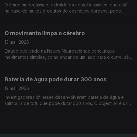
O ácido madecássico, extraído da centella asiática, que está
na base de muitos produtos de cosmética coreana, pode
ajudar a combater a resistência aos antibióticos. Estudo
publicado no RSC Medicinal Chemistry
O movimento limpa o cérebro
13 mai. 2026
Estudo publicado na Nature Neuroscience conclui que
movimentos simples, como andar de um lado para o outro, são
fundamentais para a saúde do cérebro. Há uma ligação
mecânica entre os músculos do abdómen e o cérebro.
Bateria de água pode durar 300 anos
12 mai. 2026
Investigadores chineses desenvolveram bateria de água e
salmoura de tofu que pode durar 300 anos. O objectivo é usar
esta bateria em redes eléctricas para armzenamento de
energia. estudo publicado na Nature Communication