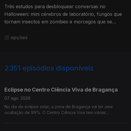
Três estudos para desbloquear conversas no
Halloween: mini cérebros de laboratório, fungos que
tornam insectos em zombies e morcegos que se
reúnem para beber sangue de animais
opções
2351
episódios disponíveis
944101
937841
933550
928271
Eclipse no Centro Ciência Viva de Bragança
07 ago. 2026
No dia do eclipse solar, a zona de Bragança vai ter uma
ocultação de 99%. O Centro Ciência Viva tem várias
actividades programadas que começam alguns dias antes.
Depois do eclipse há chuva de Perseidas