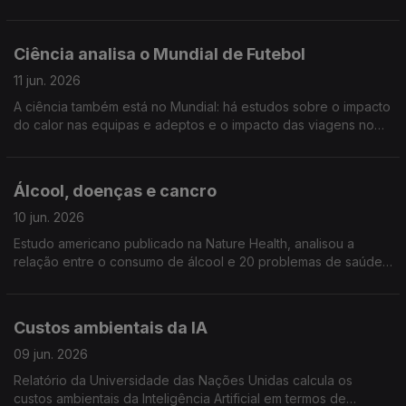
acontece com o calor. Na Nature Climate Change, Portugal
está como um paises que corre maiores riscos
Ciência analisa o Mundial de Futebol
11 jun. 2026
A ciência também está no Mundial: há estudos sobre o impacto
do calor nas equipas e adeptos e o impacto das viagens no
clima, análise de aguas residuais para prevenir doenças e
todo o tipo de metricas de desempenho ...
Álcool, doenças e cancro
10 jun. 2026
Estudo americano publicado na Nature Health, analisou a
relação entre o consumo de álcool e 20 problemas de saúde,
encontrou relação directa com todos, especialmente com 10
tipos de cancro
Custos ambientais da IA
09 jun. 2026
Relatório da Universidade das Nações Unidas calcula os
custos ambientais da Inteligência Artificial em termos de