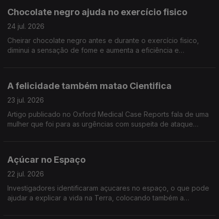
Chocolate negro ajuda no exercício fisico
24 jul. 2026
Cheirar chocolate negro antes e durante o exercício fisico,
diminui a sensação de fome e aumenta a eficiência e
resistência. Artigo publicado no Frontiers in Psychology
A felicidade também matao Cientifica
23 jul. 2026
Artigo publicado no Oxford Medical Case Reports fala de uma
mulher que foi para as urgências com suspeita de ataque
cardáaco mas estava "apenas" demasiado feliz.
Açúcar no Espaço
22 jul. 2026
Investigadores identificaram açucares no espaço, o que pode
ajudar a explicar a vida na Terra, colocando também a
hipótese de existir mais vida na galáxia. Artigo publicado na
Nature Astronomy