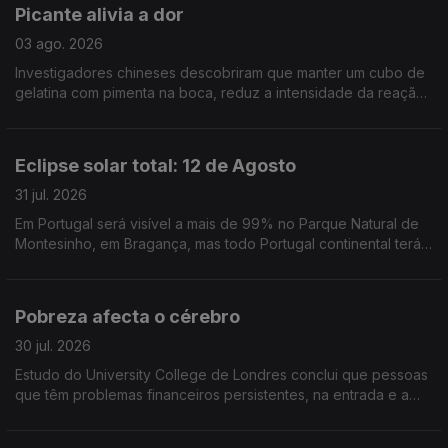
Picante alivia a dor
03 ago. 2026
Investigadores chineses descobriram que manter um cubo de
gelatina com pimenta na boca, reduz a intensidade da reação
das pessoas ao calor na pele. Publicado no Physiology &
Behavior
Eclipse solar total: 12 de Agosto
31 jul. 2026
Em Portugal será visível a mais de 99% no Parque Natural de
Montesinho, em Bragança, mas todo Portugal continental terá
(in)visibilidade superior a 90%. Nas ilhas, 74% (Açores) e 77%
(Madeira)
Pobreza afecta o cérebro
30 jul. 2026
Estudo do University College de Londres conclui que pessoas
que têm problemas financeiros persistentes, na entrada e a
meio da idade adulta, têm pior saúde cerebral mais tarde na
vida, inluindo maior atrofia do cérebro.