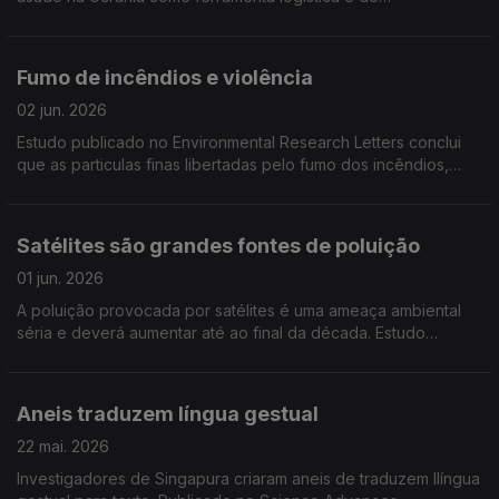
reconhecimento. É uma criação da Foundation Future
Industries, cujo consultor é Eric Trump, filho de Donald Trump
Fumo de incêndios e violência
02 jun. 2026
Estudo publicado no Environmental Research Letters conclui
que as particulas finas libertadas pelo fumo dos incêndios,
podem tornar as pessoas mais violentas mesmo em locais
longe dos incêndios
Satélites são grandes fontes de poluição
01 jun. 2026
A poluição provocada por satélites é uma ameaça ambiental
séria e deverá aumentar até ao final da década. Estudo
publicado no Earth's Future
Aneis traduzem língua gestual
22 mai. 2026
Investigadores de Singapura criaram aneis de traduzem llíngua