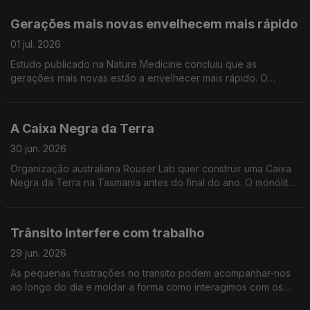
Gerações mais novas envelhecem mais rápido
01 jul. 2026
Estudo publicado na Nature Medicine concluiu que as
gerações mais novas estão a envelhecer mais rápido. O
envelhecimento sistémico aumenta o risco de cancro em 8%
A Caixa Negra da Terra
30 jun. 2026
Organização australiana Rouser Lab quer construir uma Caixa
Negra da Terra na Tasmania antes do final do ano. O monólito,
com 16 m comprimento, deverá documentar a espiral da
humanidade em direção à destruição ambiental
Trânsito interfere com trabalho
29 jun. 2026
As pequenas frustrações no transito podem acompanhar-nos
ao longo do dia e moldar a forma como interagimos com os
outros no local de trabalho. Publicado no Journal of Applied