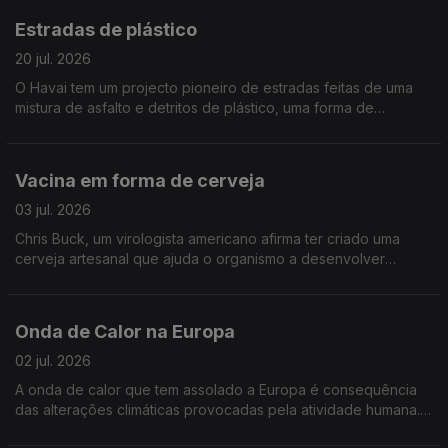
Estradas de plástico
20 jul. 2026
O Havai tem um projecto pioneiro de estradas feitas de uma
mistura de asfalto e detritos de plástico, uma forma de
minimizar o grave problema de poluição marinha e lixo turístico
que afecta a ilha
Vacina em forma de cerveja
03 jul. 2026
Chris Buck, um virologista americano afirma ter criado uma
cerveja artesanal que ajuda o organismo a desenvolver
anticorpos,, mas são considerados duvidosos porque o
cientistas foi também cobaia.
Onda de Calor na Europa
02 jul. 2026
A onda de calor que tem assolado a Europa é consequência
das alterações climáticas provocadas pela atividade humana.
Conclusão de um estudo da World Weather Attribution