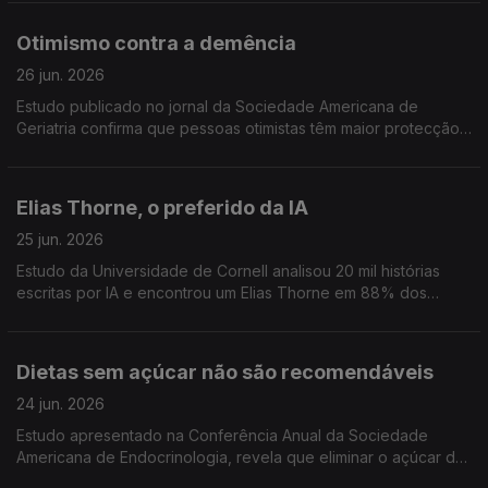
Psychology
Otimismo contra a demência
26 jun. 2026
Estudo publicado no jornal da Sociedade Americana de
Geriatria confirma que pessoas otimistas têm maior protecção
contra a demência.
Elias Thorne, o preferido da IA
25 jun. 2026
Estudo da Universidade de Cornell analisou 20 mil histórias
escritas por IA e encontrou um Elias Thorne em 88% dos
textos. Elias Thorne não existe mas a IA parece obcecada com
ele
Dietas sem açúcar não são recomendáveis
24 jun. 2026
Estudo apresentado na Conferência Anual da Sociedade
Americana de Endocrinologia, revela que eliminar o açúcar da
alimentação afecta a saúde intestinal e metabólica,