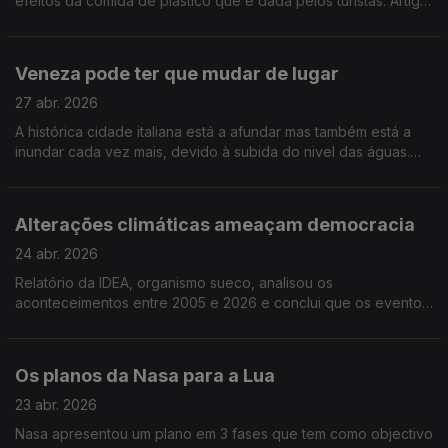
efeitos da comida de plástico que é dada pelos turistas. Artigo
publicado no The Guardian
Veneza pode ter que mudar de lugar
27 abr. 2026
A histórica cidade italiana está a afundar mas também está a
inundar cada vez mais, devido à subida do nivel das águas.
Estudo publicado na Scientific Reports avança com medidas
que incluem deslocalização
Alterações climáticas ameaçam democracia
24 abr. 2026
Relatório da IDEA, organismo sueco, analisou os
aconteceimentos entre 2005 e 2026 e conclui que os eventos
climáticos extremos interferem com processos eleitorais e
representam uma ameaça à democracia
Os planos da Nasa para a Lua
23 abr. 2026
Nasa apresentou um plano em 3 fases que tem como objectivo