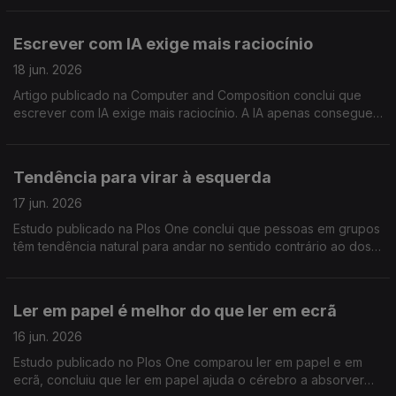
no Food engeneering
Escrever com IA exige mais raciocínio
18 jun. 2026
Artigo publicado na Computer and Composition conclui que
escrever com IA exige mais raciocínio. A IA apenas consegue
escrever o básico, ideia, opinião, revisão e controle de
qualidade são responsabilidade humana
Tendência para virar à esquerda
17 jun. 2026
Estudo publicado na Plos One conclui que pessoas em grupos
têm tendência natural para andar no sentido contrário ao dos
ponteiros do relógio. Este comportamento é individual, não
depende da interacção com os outros
Ler em papel é melhor do que ler em ecrã
16 jun. 2026
Estudo publicado no Plos One comparou ler em papel e em
ecrã, concluiu que ler em papel ajuda o cérebro a absorver