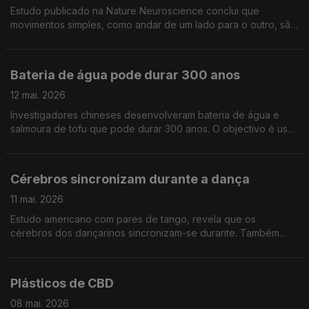
Estudo publicado na Nature Neuroscience conclui que
movimentos simples, como andar de um lado para o outro, são
fundamentais para a saúde do cérebro. Há uma ligação
mecânica entre os músculos do abdómen e o cérebro.
Bateria de água pode durar 300 anos
12 mai. 2026
Investigadores chineses desenvolveram bateria de água e
salmoura de tofu que pode durar 300 anos. O objectivo é usar
esta bateria em redes eléctricas para armzenamento de
energia. estudo publicado na Nature Communication
Cérebros sincronizam durante a dança
11 mai. 2026
Estudo americano com pares de tango, revela que os
cérebros dos dançarinos sincronizam-se durante. Também
acontece com músicos, desportos de equipa e pessoas
romanticamente envolvidas, entre outras situações
Plásticos de CBD
08 mai. 2026