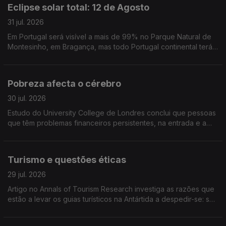
Eclipse solar total: 12 de Agosto
31 jul. 2026
Em Portugal será visível a mais de 99% no Parque Natural de
Montesinho, em Bragança, mas todo Portugal continental terá
(in)visibilidade superior a 90%. Nas ilhas, 74% (Açores) e 77%
(Madeira)
Pobreza afecta o cérebro
30 jul. 2026
Estudo do University College de Londres conclui que pessoas
que têm problemas financeiros persistentes, na entrada e a
meio da idade adulta, têm pior saúde cerebral mais tarde na
vida, inluindo maior atrofia do cérebro.
Turismo e questões éticas
29 jul. 2026
Artigo no Annals of Tourism Research investiga as razões que
estão a levar os guias turísticos na Antártida a despedir-se: são
sobretudo questões éticas relacionadas com o ambiente que
motivam a decisão