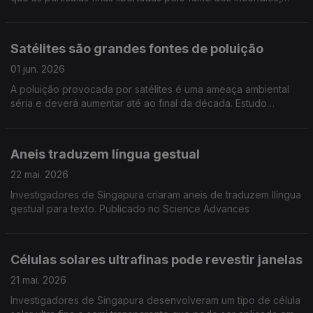
podem tornar as pessoas mais violentas mesmo em locais
longe dos incêndios
Satélites são grandes fontes de poluição
01 jun. 2026
A poluição provocada por satélites é uma ameaça ambiental
séria e deverá aumentar até ao final da década. Estudo
publicado no Earth's Future
Aneis traduzem língua gestual
22 mai. 2026
Investigadores de Singapura criaram aneis de traduzem llíngua
gestual para texto. Publicado no Science Advances
Células solares ultrafinas pode revestir janelas
21 mai. 2026
Investigadores de Singapura desenvolveram um tipo de célula