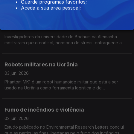
Guarde programas favoritos;
evitando assim grandes consumos de água e energia em
Aceda à sua área pessoal;
lavagens. Publicado na Nature Communications Chemistry
O stress desorienta
05 jun. 2026
Investigadores da universidade de Bochum na Alemanha
mostraram que o cortisol, hormona do stress, enfraquece a
actividade das células grelha no cérebro, responsáveis pela
nossa orientação no espaço
Robots militares na Ucrânia
03 jun. 2026
Phantom MK1 é um robot humanoide militar que está a ser
usado na Ucrânia como ferramenta logística e de
reconhecimento. É uma criação da Foundation Future
Industries, cujo consultor é Eric Trump, filho de Donald Trump
Fumo de incêndios e violência
02 jun. 2026
Estudo publicado no Environmental Research Letters conclui
que as particulas finas libertadas pelo fumo dos incêndios,