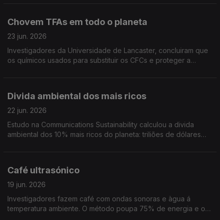
aumentando risco de doenças
Chovem TFAs em todo o planeta
23 jun. 2026
Investigadores da Universidade de Lancaster, concluiram que
os químicos usados para substituir os CFCs e proteger a
camada de ozono, criaram outro grave problema de poluição:
os TFAs
Divida ambiental dos mais ricos
22 jun. 2026
Estudo na Communications Sustainability calculou a divida
ambiental dos 10% mais ricos do planeta: triliões de dólares
que, se pagos, poderiam ajudar a combater as alterações
climáticas e proteger a biodiversidade
Café ultrasónico
19 jun. 2026
Investigadores fazem café com ondas sonoras e àgua á
temperatura ambiente. O método poupa 75% de energia e o
resultado não desagradou a quem provou. Estudo publicado