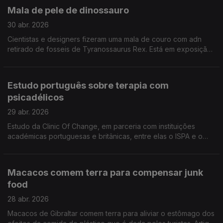
Mala de pele de dinossauro
30 abr. 2026
Cientistas e designers fizeram uma mala de couro com adn
retirado de fosseis de Tyranossaurus Rex. Está em exposição
no Art Zoo Museum, em Amesterdão, vai ser leiloada em Maio
Estudo português sobre terapia com
psicadélicos
29 abr. 2026
Estudo da Clinic Of Change, em parceria com instituições
académicas portuguesas e britânicas, entre elas o ISPA e o
Imperial College de Londres, concluiu que a terapêutica
psicadélica é segura e eficaz
Macacos comem terra para compensar junk
food
28 abr. 2026
Macacos de Gibraltar comem terra para aliviar o estômago dos