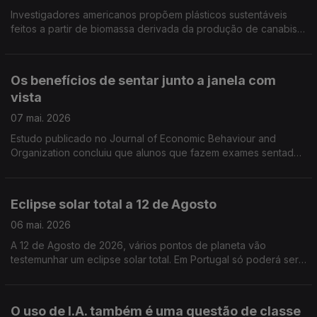
Investigadores americanos propõem plásticos sustentáveis
feitos a partir de biomassa derivada da produção de canabis e
cbd. É mais um projecto (eficiente) de bioplásticos que
pretende substituir os plásticos PET.
Os benefícios de sentar junto a janela com
vista
07 mai. 2026
Estudo publicado no Journal of Economic Behaviour and
Organization concluiu que alunos que fazem exames sentados
junto a janelas com vista têm melhor desempenho do que os
outros.
Eclipse solar total a 12 de Agosto
06 mai. 2026
A 12 de Agosto de 2026, vários pontos de planeta vão
testemunhar um eclipse solar total. Em Portugal só poderá ser
visto na totalidade no Parque Nacional de Montesinho, entre
as aldeias de Rio de Onor e Guadramil
O uso de I.A. também é uma questão de classe