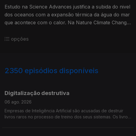
Estudo na Science Advances justifica a subida do nivel
dos oceanos com a expansão térmica da água do mar
que acontece com o calor. Na Nature Climate Change,
Portugal está como um paises que corre maiores
riscos
opções
2350
episódios disponíveis
944079
937303
933231
927761
923896
Digitalização destrutiva
06 ago. 2026
Empresas de Inteligência Artificial são acusadas de destruir
livros raros no processo de treino dos seus sistemas. Os livros
serão cortados, as páginas separadas e digitalizadas para
"ensinar" a IA, e depois descartadas