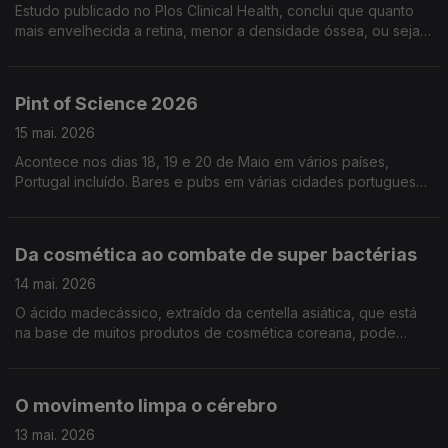
Estudo publicado no Plos Clinical Health, conclui que quanto
mais envelhecida a retina, menor a densidade óssea, ou seja,
maior o risco de osteoporose
Pint of Science 2026
15 mai. 2026
Acontece nos dias 18, 19 e 20 de Maio em vários países,
Portugal incluído. Bares e pubs em várias cidades portuguesas
vão acolher este evento. Informações em pintofscience.pt
Da cosmética ao combate de super bactérias
14 mai. 2026
O ácido madecássico, extraído da centella asiática, que está
na base de muitos produtos de cosmética coreana, pode
ajudar a combater a resistência aos antibióticos. Estudo
publicado no RSC Medicinal Chemistry
O movimento limpa o cérebro
13 mai. 2026