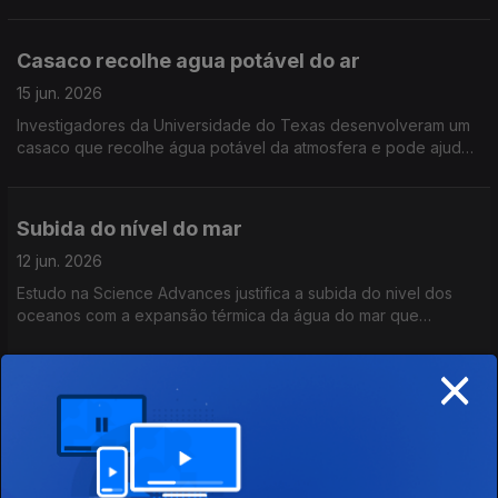
mais e relacionar melhor os detalhes da história
Casaco recolhe agua potável do ar
15 jun. 2026
Investigadores da Universidade do Texas desenvolveram um
casaco que recolhe água potável da atmosfera e pode ajudar
a resolver o problema da escassez de água em várias partes
do mundo
Subida do nível do mar
12 jun. 2026
Estudo na Science Advances justifica a subida do nivel dos
oceanos com a expansão térmica da água do mar que
acontece com o calor. Na Nature Climate Change, Portugal
×
está como um paises que corre maiores riscos
Ciência analisa o Mundial de Futebol
11 jun. 2026
A ciência também está no Mundial: há estudos sobre o impacto
do calor nas equipas e adeptos e o impacto das viagens no