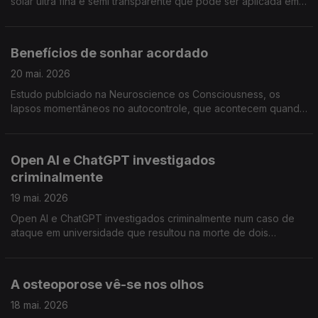
solar ultra fina e semi transparente que pode ser aplicada em
edifícios, veículo, roupa e óculos, sem mudar a sua aparência.
Publicado no ACS Energy Letters
Benefícios de sonhar acordado
20 mai. 2026
Estudo publciado na Neuroscience os Consciousness, os
lapsos momentâneos no autocontrole, que acontecem quando
a nossa mente divaga, criam um estado mental único que
favorece a aprendizagem de rotinas automáticas
Open AI e ChatGPT investigados
criminalmente
19 mai. 2026
Open AI e ChatGPT investigados criminalmente num caso de
ataque em universidade que resultou na morte de dois
estudantes. Não é a primeira vez que este tipo de alegações
são investigadas
A osteoporose vê-se nos olhos
18 mai. 2026