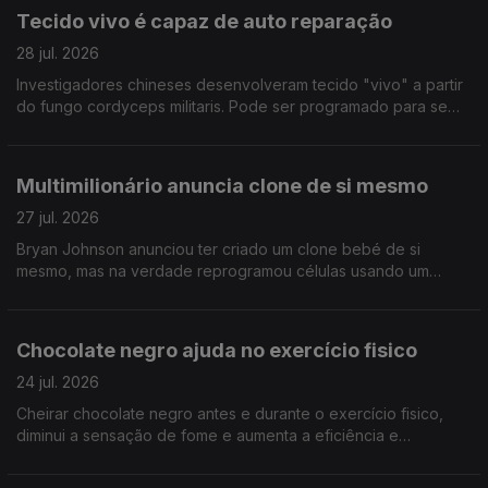
Tecido vivo é capaz de auto reparação
28 jul. 2026
Investigadores chineses desenvolveram tecido "vivo" a partir
do fungo cordyceps militaris. Pode ser programado para se
auto reparar, resistir à agua e sujidade e ter protecção UV.
Publicado na Science Advances
Multimilionário anuncia clone de si mesmo
27 jul. 2026
Bryan Johnson anunciou ter criado um clone bebé de si
mesmo, mas na verdade reprogramou células usando um
técnica que ganhou o Nobel da Medicina em 2012. A ideia é
retardar o envelhecimento
Chocolate negro ajuda no exercício fisico
24 jul. 2026
Cheirar chocolate negro antes e durante o exercício fisico,
diminui a sensação de fome e aumenta a eficiência e
resistência. Artigo publicado no Frontiers in Psychology