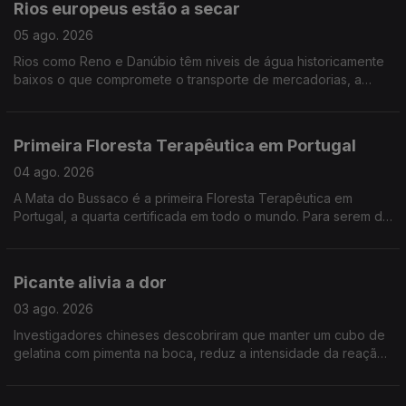
Rios europeus estão a secar
05 ago. 2026
Rios como Reno e Danúbio têm niveis de água historicamente
baixos o que compromete o transporte de mercadorias, a
produção industrial e energética, a vida selvagem e o
abastecimento de água às populações.
Primeira Floresta Terapêutica em Portugal
04 ago. 2026
A Mata do Bussaco é a primeira Floresta Terapêutica em
Portugal, a quarta certificada em todo o mundo. Para serem de
facto terapêuticas, as florestas devem cumprir alguns
requisitos
Picante alivia a dor
03 ago. 2026
Investigadores chineses descobriram que manter um cubo de
gelatina com pimenta na boca, reduz a intensidade da reação
das pessoas ao calor na pele. Publicado no Physiology &
Behavior