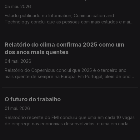
05 mai. 2026
Estudo publicado no Information, Communication and
Technology conclui que as pessoas com mais estudos e mais
rendimentos usam mais a I.A. e conhecem melhor os seus
riscos, quando comparadas com pessoas mais pobres
Relatório do clima confirma 2025 como um
dos anos mais quentes
04 mai. 2026
Relatório do Copernicus conclui que 2025 é o terceiro ano
mais quente de sempre na Europa. Em Portugal, além de ondas
de calor e incêndios devastadores, registou-se também chuva
muita acima da média - 229% acima da média
O futuro do trabalho
01 mai. 2026
Relatoório recente do FMI concluiu que uma em cada 10 vagas
de emprego nas economias desenvolvidas, e uma em cada
vinte nos paises em desenvolvimento, exigia pelo menos uma
nova competência