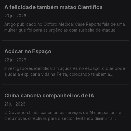
A felicidade também matao Cientifica
23 jul. 2026
Artigo publicado no Oxford Medical Case Reports fala de uma
mulher que foi para as urgências com suspeita de ataque
cardáaco mas estava "apenas" demasiado feliz.
Açúcar no Espaço
22 jul. 2026
Investigadores identificaram açucares no espaço, o que pode
ajudar a explicar a vida na Terra, colocando também a
hipótese de existir mais vida na galáxia. Artigo publicado na
Nature Astronomy
China cancela companheiros de IA
21 jul. 2026
O Governo chinês cancelou os serviços de AI companions e
criou novas directivas para o sector, tentando diminuir a
dependência, solidão e sofrimento dos utilizadores