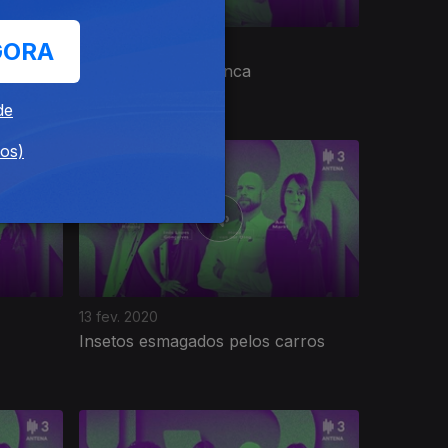
GORA
19 fev. 2020
Corrida à Casa Branca
de
dos)
13 fev. 2020
Insetos esmagados pelos carros