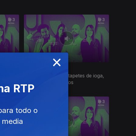
×
26 fev. 2020
in?
Jogos de consola, tapetes de ioga,
livros e preservativos
 na RTP
para todo o
e media