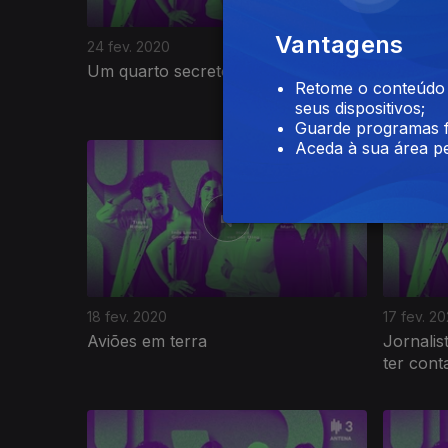
Vantagens
24 fev. 2020
21 fev. 2
Um quarto secreto num túmulo
Raspar, 
Retome o conteúdo a
seus dispositivos;
Guarde programas f
Aceda à sua área pe
18 fev. 2020
17 fev. 2
Aviões em terra
Jornalis
ter con
454857