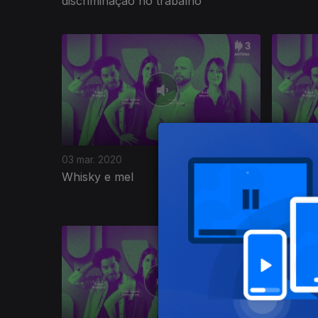
discriminação no trabalho
458361
03 mar. 2020
02 mar. 2
Whisky e mel
20 anos