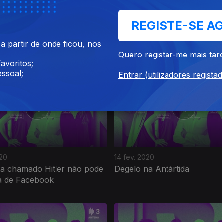
REGISTE-SE A
020
20 fev. 2020
raspar
Vem a Barcelona, agora é o
 partir de onde ficou, nos
momento
Quero registar-me mais tar
avoritos;
ssoal;
Entrar (utilizadores regista
020
14 fev. 2020
ta chamado Hitler não pode
Degelo na Antártida
ta de Facebook