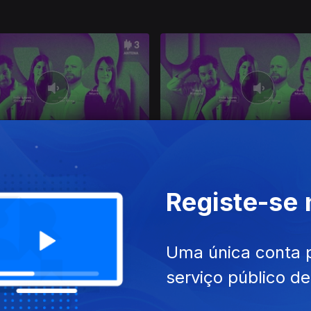
020
28 fev. 2020
 de The Sims
Será Putin o verdadeiro Put
Registe-se
Uma única conta 
serviço público d