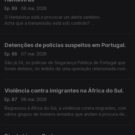
Ep. 89
08 mai. 2026
O Hantavírus está a provocar um alerta sanitário.
Acha que a transmissão está sob controlo?
Quais são os seus principais receios com esta questão do
Hantavírus?
Detenções de polícias suspeitos em Portugal.
Ep. 88
07 mai. 2026
São já 24, os polícias de Segurança Pública de Portugal que
foram detidos, no âmbito de uma operação relacionada com
suspeitas de violação, tortura, abuso de poder.
Violência contra imigrantes na África do Sul.
Ep. 87
06 mai. 2026
Regressou à África do Sul, a violência contra imigrantes, com
vários grupos de homens armados que andam à procura de
estrangeiros.