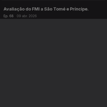
Avaliação do FMI a São Tomé e Príncipe.
Ep. 68
09 abr. 2026
São Tomé e Príncipe tem capacidades para passar da energia
eléctrica para uma energia renovável?
Controlo de metais preciosos em África.
Ep. 67
08 abr. 2026
África continua, ou não a ser um depósito de riqueza
explorada pelas potências mundiais?
Dia Mundial da Saúde.
Ep. 66
07 abr. 2026
Acha que houve melhorias no estado da saúde no seu país?
Que medidas estão em falta para uma saúde melhor nos
nossos países?