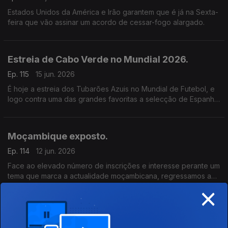
Estados Unidos da América e Irão garantem que é já na Sexta-
feira que vão assinar um acordo de cessar-fogo alargado.
Estreia de Cabo Verde no Mundial 2026.
Ep. 115
15 jun. 2026
É hoje a estreia dos Tubarões Azuis no Mundial de Futebol, e
logo contra uma das grandes favoritas a selecção de Espanha.
É um jogo de elevada dificuldade mas os cabo-verdianos
estão motivados.
Moçambique exposto.
Ep. 114
12 jun. 2026
Face ao elevado número de inscrições e interesse perante um
tema que marca a actualidade moçambicana, regressamos ao
×
tema: Jornalistas raptados, empresários desaparecidos,
membros da oposição assassinados.
Moçambique exposto.
Ep. 113
11 jun. 2026