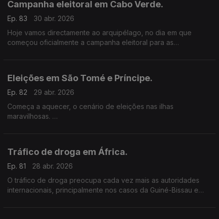
Campanha eleitoral em Cabo Verde.
Ep. 83
30 abr. 2026
Hoje vamos directamente ao arquipélago, no dia em que
começou oficialmente a campanha eleitoral para as
legislativas.
Eleições em São Tomé e Príncipe.
Ep. 82
29 abr. 2026
Começa a aquecer, o cenário de eleições nas ilhas
maravilhosas.
Há presidenciais a 19 de Julho, com o líder da ADI, Patrice
Trovoada a falar em traidores e a criticar o governo liderado
por Américo Ramos.
Tráfico de droga em África.
Ep. 81
28 abr. 2026
O tráfico de droga preocupa cada vez mais as autoridades
internacionais, principalmente nos casos da Guiné-Bissau e
Moçambique.