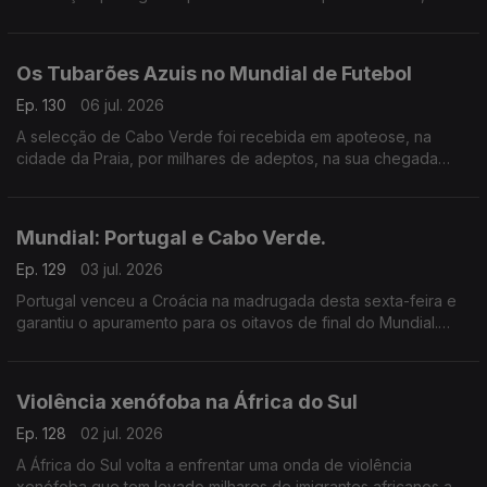
últimos minutos foram fatais...
Os Tubarões Azuis no Mundial de Futebol
Ep. 130
06 jul. 2026
A selecção de Cabo Verde foi recebida em apoteose, na
cidade da Praia, por milhares de adeptos, na sua chegada
após marcar a sua estreia num mundial de futebol.
Mundial: Portugal e Cabo Verde.
Ep. 129
03 jul. 2026
Portugal venceu a Croácia na madrugada desta sexta-feira e
garantiu o apuramento para os oitavos de final do Mundial.
Hoje é a vez de Cabo Verde entrar em campo contra a
Argentina.
Violência xenófoba na África do Sul
Ep. 128
02 jul. 2026
A África do Sul volta a enfrentar uma onda de violência
xenófoba que tem levado milhares de imigrantes africanos a