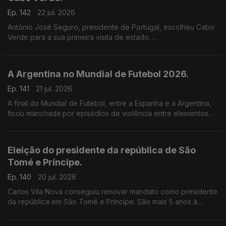
Ep. 142
22 jul. 2026
António José Seguro, presidente de Portugal, escolheu Cabo
Verde para a sua primeira visita de estado.
O presidente de Cabo Verde defendeu que Portugal e o
arquipélago cabo-verdiano construíram uma das mais sólidas
parcerias entre estados de língua portuguesa.
A Argentina no Mundial de Futebol 2026.
Ep. 141
21 jul. 2026
A final do Mundial de Futebol, entre a Espanha e a Argentina,
ficou manchada por episódios de violência entre elementos
das duas equipas, no final do jogo.
Eleição do presidente da república de São
Tomé e Príncipe.
Ep. 140
20 jul. 2026
Carlos Vila Nova conseguiu renovar mandato como presidente
da república em São Tomé e Príncipe. São mais 5 anos à
frente do país africano, como pediu durante a campanha
eleitoral.