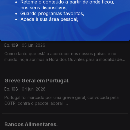
Retome o conteúdo a partir de onde ficou,
Ep. 110
08 jun. 2026
nos seus dispositivos;
O assassinato do bispo de Quelimane, D. Osório Citora, é um
Guarde programas favoritos;
crime que está a percorrer todo o mundo e a suscitar a
Aceda à sua área pessoal;
condenação de vários sectores da sociedade moçambicana.
Tema Livre.
Ep. 109
05 jun. 2026
Com o tanto que está a acontecer nos nossos países e no
mundo, hoje abrimos a Hora dos Ouvintes para a modalidade
“Tema livre”.
Greve Geral em Portugal.
Ep. 108
04 jun. 2026
Portugal foi marcado por uma greve geral, convocada pela
CGTP, contra o pacote laboral.
Esta foi a segunda greve geral em Portugal, no espaço de 6
meses.
Bancos Alimentares.