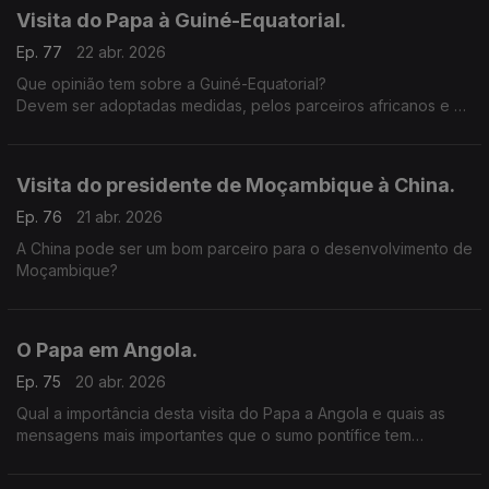
Visita do Papa à Guiné-Equatorial.
Ep. 77
22 abr. 2026
Que opinião tem sobre a Guiné-Equatorial?
Devem ser adoptadas medidas, pelos parceiros africanos e da
CPLP, para tentar melhorar a situação democrática e civil na
Guiné-Equatorial?
Visita do presidente de Moçambique à China.
Ep. 76
21 abr. 2026
A China pode ser um bom parceiro para o desenvolvimento de
Moçambique?
O Papa em Angola.
Ep. 75
20 abr. 2026
Qual a importância desta visita do Papa a Angola e quais as
mensagens mais importantes que o sumo pontífice tem
passado nesta visita histórica para Angola e também para
África?