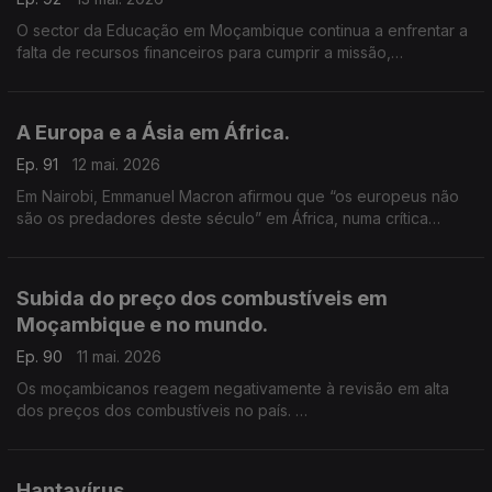
O sector da Educação em Moçambique continua a enfrentar a
falta de recursos financeiros para cumprir a missão,
reconhecem as autoridades.
A Europa e a Ásia em África.
Ep. 91
12 mai. 2026
Em Nairobi, Emmanuel Macron afirmou que “os europeus não
são os predadores deste século” em África, numa crítica
implícita à China.
Subida do preço dos combustíveis em
Moçambique e no mundo.
Ep. 90
11 mai. 2026
Os moçambicanos reagem negativamente à revisão em alta
dos preços dos combustíveis no país.
A maior subida registou-se no gasóleo que vai, consideram os
automobilistas, tornar a vida mais difícil em Moçambique.
Hantavírus