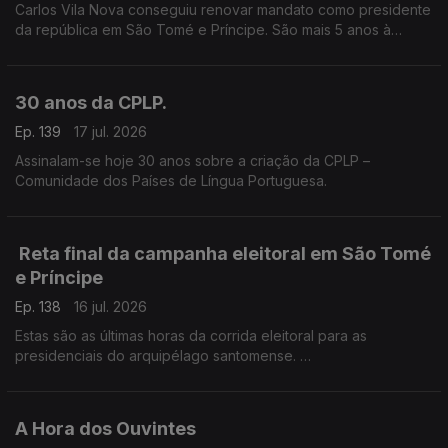
Carlos Vila Nova conseguiu renovar mandato como presidente
da república em São Tomé e Príncipe. São mais 5 anos à
frente do país africano, como pediu durante a campanha
eleitoral.
30 anos da CPLP.
Ep. 139
17 jul. 2026
Assinalam-se hoje 30 anos sobre a criação da CPLP –
Comunidade dos Países de Língua Portuguesa.
Reta final da campanha eleitoral em São Tomé
e Príncipe
Ep. 138
16 jul. 2026
Estas são as últimas horas da corrida eleitoral para as
presidenciais do arquipélago santomense.
O enviado especial RTP África, Frederico Pinheiro, está em
São Tomé e Príncipe, a acompanhar a campanha.
A Hora dos Ouvintes