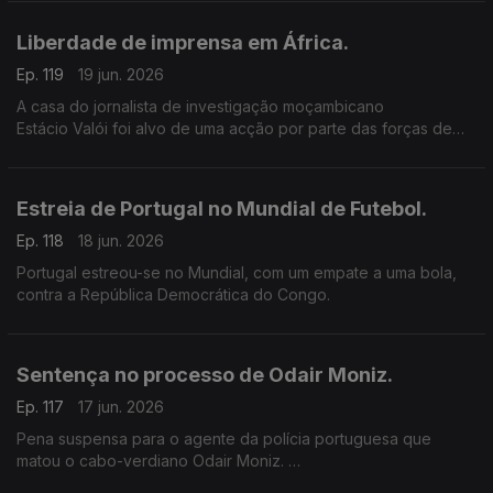
Liberdade de imprensa em África.
Ep. 119
19 jun. 2026
A casa do jornalista de investigação moçambicano
Estácio Valói foi alvo de uma acção por parte das forças de
segurança de Moçambique.
Estreia de Portugal no Mundial de Futebol.
Ep. 118
18 jun. 2026
Portugal estreou-se no Mundial, com um empate a uma bola,
contra a República Democrática do Congo.
Sentença no processo de Odair Moniz.
Ep. 117
17 jun. 2026
Pena suspensa para o agente da polícia portuguesa que
matou o cabo-verdiano Odair Moniz.
Os 3 anos e meio de pena suspensa tem ainda um acréscimo