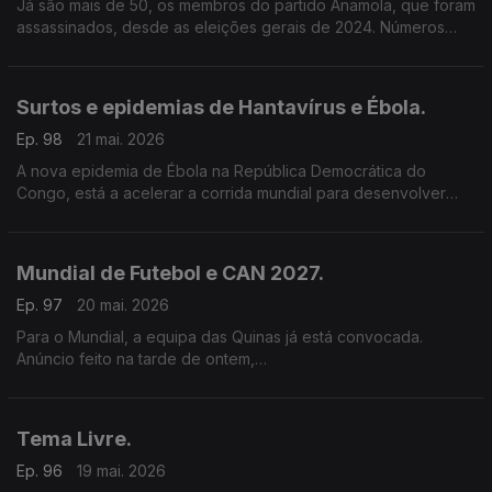
Já são mais de 50, os membros do partido Anamola, que foram
assassinados, desde as eleições gerais de 2024. Números
avançados por Venâncio Mondlane.
Surtos e epidemias de Hantavírus e Ébola.
Ep. 98
21 mai. 2026
A nova epidemia de Ébola na República Democrática do
Congo, está a acelerar a corrida mundial para desenvolver
vacinas e tratamentos.
Entretanto, a primeira-ministra da Nova Zelândia, que preside
ao painel independente para a preparação e resposta a
Mundial de Futebol e CAN 2027.
pandemias, garante que os novos regulamentos sanitários
internacionais criados após a Covid, estão a funcionar e que
Ep. 97
20 mai. 2026
foram essenciais na resposta ao surto de Hantavírus.
Para o Mundial, a equipa das Quinas já está convocada.
Anúncio feito na tarde de ontem,
pelo seleccionador Roberto Martínez.
Tema Livre.
Ep. 96
19 mai. 2026