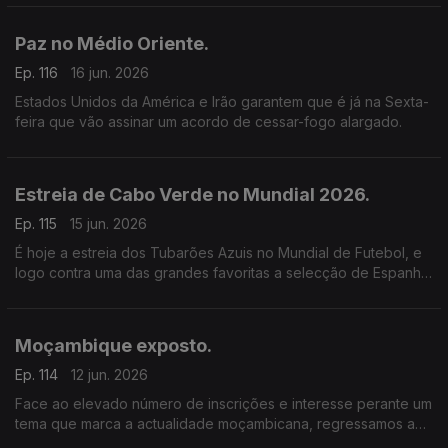
de condenação, de pagamento de uma indemnização à
família.
Paz no Médio Oriente.
Ep. 116
16 jun. 2026
Estados Unidos da América e Irão garantem que é já na Sexta-
feira que vão assinar um acordo de cessar-fogo alargado.
Estreia de Cabo Verde no Mundial 2026.
Ep. 115
15 jun. 2026
É hoje a estreia dos Tubarões Azuis no Mundial de Futebol, e
logo contra uma das grandes favoritas a selecção de Espanha.
É um jogo de elevada dificuldade mas os cabo-verdianos
estão motivados.
Moçambique exposto.
Ep. 114
12 jun. 2026
Face ao elevado número de inscrições e interesse perante um
tema que marca a actualidade moçambicana, regressamos ao
tema: Jornalistas raptados, empresários desaparecidos,