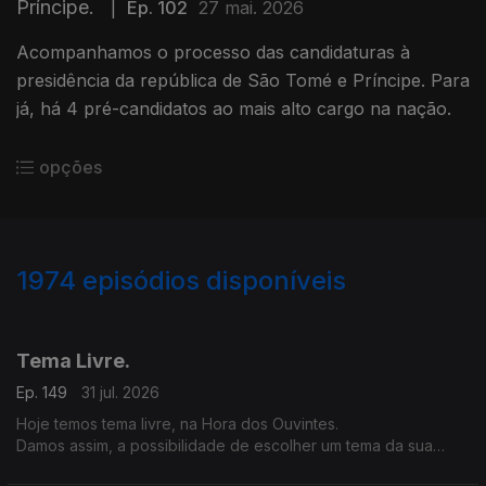
Príncipe.
|
Ep. 102
27 mai. 2026
Acompanhamos o processo das candidaturas à
presidência da república de São Tomé e Príncipe. Para
já, há 4 pré-candidatos ao mais alto cargo na nação.
opções
1974
episódios disponíveis
943321
939629
935725
932371
928252
Tema Livre.
Ep. 149
31 jul. 2026
Hoje temos tema livre, na Hora dos Ouvintes.
Damos assim, a possibilidade de escolher um tema da sua
preferência.