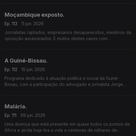
membros da oposição assassinados.
Moçambique exposto.
Ep. 113
11 jun. 2026
Jornalistas raptados, empresários desaparecidos, membros da
oposição assassinados. E muitos destes casos com
a possível conivência das forças de segurança e do partido
no poder – a Frelimo.
A Guiné-Bissau.
Ep. 112
10 jun. 2026
Programa dedicado à situação política e social da Guiné-
Bissau, com a participação do advogado e jornalista Jorge
Gonçalves e Paula Borges.
Malária.
Ep. 111
09 jun. 2026
Uma doença que está presente em quase todos os pontos de
África e ainda hoje tira a vida a centenas de milhares de