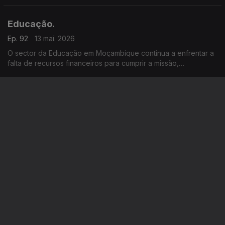
Educação.
Ep. 92
13 mai. 2026
O sector da Educação em Moçambique continua a enfrentar a
falta de recursos financeiros para cumprir a missão,
reconhecem as autoridades.
A Europa e a Ásia em África.
Ep. 91
12 mai. 2026
Em Nairobi, Emmanuel Macron afirmou que “os europeus não
são os predadores deste século” em África, numa crítica
implícita à China.
Subida do preço dos combustíveis em
Moçambique e no mundo.
Ep. 90
11 mai. 2026
Os moçambicanos reagem negativamente à revisão em alta