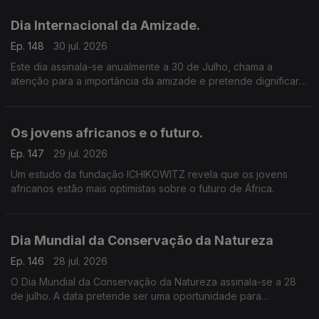
Abrimos a porta e o microfone à diversidade nesta Hora dos
Ouvintes.
Dia Internacional da Amizade.
Ep. 148
30 jul. 2026
Este dia assinala-se anualmente a 30 de Julho, chama a
atenção para a importância da amizade e pretende dignificar o
papel que a amizade tem na concretização dos valores de
paz, segurança e harmonia social entre os povos
Os jovens africanos e o futuro.
Ep. 147
29 jul. 2026
Um estudo da fundação ICHIKOWITZ revela que os jovens
africanos estão mais optimistas sobre o futuro de África.
Dia Mundial da Conservação da Natureza
Ep. 146
28 jul. 2026
O Dia Mundial da Conservação da Natureza assinala-se a 28
de julho. A data pretende ser uma oportunidade para
sensibilizar a sociedade para a importância da proteção dos