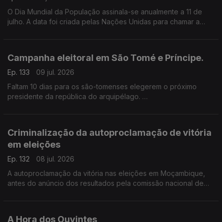
O Dia Mundial da População assinala-se anualmente a 11 de
julho. A data foi criada pelas Nações Unidas para chamar a
atenção para questões sobre o crescimento da população, a
qualidade de vida, entre outras questões..
Campanha eleitoral em São Tomé e Príncipe.
Ep. 133
09 jul. 2026
Faltam 10 dias para os são-tomenses elegerem o próximo
presidente da república do arquipélago.
A caça ao voto já contou com acusações sobre a instabilidade
socioeconómica e política do país.
Criminalização da autoproclamação de vitória
em eleições
Ep. 132
08 jul. 2026
A autoproclamação da vitória nas eleições em Moçambique,
antes do anúncio dos resultados pela comissão nacional de
eleições, poderá ser criminalizada no país.
A Hora dos Ouvintes