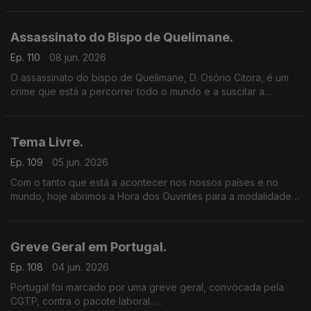
pessoas, todos os anos.
O que sabemos realmente sobre a Malária? Como nos
podemos proteger?
Assassinato do Bispo de Quelimane.
Ep. 110
08 jun. 2026
O assassinato do bispo de Quelimane, D. Osório Citora, é um
crime que está a percorrer todo o mundo e a suscitar a
condenação de vários sectores da sociedade moçambicana.
Tema Livre.
Ep. 109
05 jun. 2026
Com o tanto que está a acontecer nos nossos países e no
mundo, hoje abrimos a Hora dos Ouvintes para a modalidade
“Tema livre”.
Greve Geral em Portugal.
Ep. 108
04 jun. 2026
Portugal foi marcado por uma greve geral, convocada pela
CGTP, contra o pacote laboral.