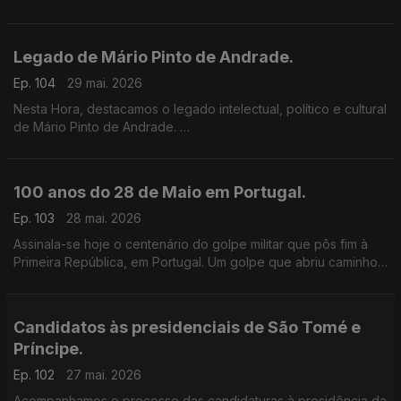
condições de vida estão no centro das atenções.
Legado de Mário Pinto de Andrade.
Ep. 104
29 mai. 2026
Nesta Hora, destacamos o legado intelectual, político e cultural
de Mário Pinto de Andrade.
A RTP África associa-se ao colóquio, a decorrer em Lisboa.
100 anos do 28 de Maio em Portugal.
Ep. 103
28 mai. 2026
Assinala-se hoje o centenário do golpe militar que pôs fim à
Primeira República, em Portugal. Um golpe que abriu caminho
para a ditadura fascista e regime de António Oliveira Salazar.
Candidatos às presidenciais de São Tomé e
Príncipe.
Ep. 102
27 mai. 2026
Acompanhamos o processo das candidaturas à presidência da