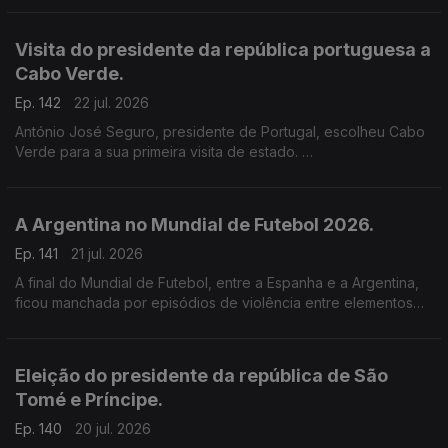
Visita do presidente da república portuguesa a
Cabo Verde.
Ep. 142
22 jul. 2026
António José Seguro, presidente de Portugal, escolheu Cabo
Verde para a sua primeira visita de estado.
O presidente de Cabo Verde defendeu que Portugal e o
arquipélago cabo-verdiano construíram uma das mais sólidas
parcerias entre estados de língua portuguesa.
A Argentina no Mundial de Futebol 2026.
Ep. 141
21 jul. 2026
A final do Mundial de Futebol, entre a Espanha e a Argentina,
ficou manchada por episódios de violência entre elementos
das duas equipas, no final do jogo.
Eleição do presidente da república de São
Tomé e Príncipe.
Ep. 140
20 jul. 2026