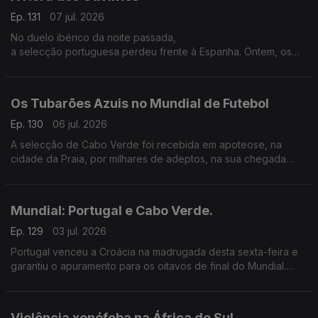
Ep. 131
07 jul. 2026
No duelo ibérico da noite passada,
a selecção portuguesa perdeu frente à Espanha. Ontem, os
últimos minutos foram fatais...
Os Tubarões Azuis no Mundial de Futebol
Ep. 130
06 jul. 2026
A selecção de Cabo Verde foi recebida em apoteose, na
cidade da Praia, por milhares de adeptos, na sua chegada
após marcar a sua estreia num mundial de futebol.
Mundial: Portugal e Cabo Verde.
Ep. 129
03 jul. 2026
Portugal venceu a Croácia na madrugada desta sexta-feira e
garantiu o apuramento para os oitavos de final do Mundial.
Hoje é a vez de Cabo Verde entrar em campo contra a
Argentina.
Violência xenófoba na África do Sul