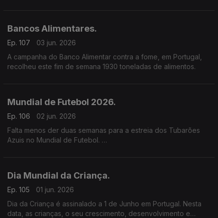
Esta foi a segunda greve geral em Portugal, no espaço de 6
meses.
Bancos Alimentares.
Ep. 107
03 jun. 2026
A campanha do Banco Alimentar contra a fome, em Portugal,
recolheu este fim de semana 1930 toneladas de alimentos.
Mundial de Futebol 2026.
Ep. 106
02 jun. 2026
Falta menos der duas semanas para a estreia dos Tubarões
Azuis no Mundial de Futebol.
Uma entrada que está a ser esperada com muita expectativa
depois da vitória frente à Sérvia, em jogo amigável.
Dia Mundial da Criança.
Ep. 105
01 jun. 2026
Dia da Criança é assinalado a 1 de Junho em Portugal. Nesta
data, as crianças, o seu crescimento, desenvolvimento e