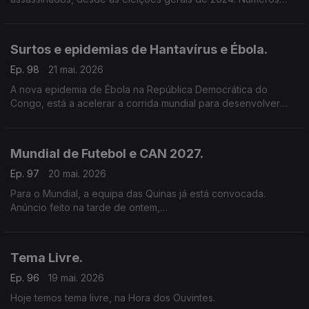
avançados por Venâncio Mondlane.
Surtos e epidemias de Hantavírus e Ébola.
Ep. 98
21 mai. 2026
A nova epidemia de Ébola na República Democrática do
Congo, está a acelerar a corrida mundial para desenvolver
vacinas e tratamentos.
Entretanto, a primeira-ministra da Nova Zelândia, que preside
ao painel independente para a preparação e resposta a
Mundial de Futebol e CAN 2027.
pandemias, garante que os novos regulamentos sanitários
internacionais criados após a Covid, estão a funcionar e que
Ep. 97
20 mai. 2026
foram essenciais na resposta ao surto de Hantavírus.
Para o Mundial, a equipa das Quinas já está convocada.
Anúncio feito na tarde de ontem,
pelo seleccionador Roberto Martínez.
Tema Livre.
Ep. 96
19 mai. 2026
Hoje temos tema livre, na Hora dos Ouvintes.