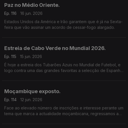
família.
Paz no Médio Oriente.
Ep. 116
16 jun. 2026
Estados Unidos da América e Irão garantem que é já na Sexta-
feira que vão assinar um acordo de cessar-fogo alargado.
Estreia de Cabo Verde no Mundial 2026.
Ep. 115
15 jun. 2026
É hoje a estreia dos Tubarões Azuis no Mundial de Futebol, e
logo contra uma das grandes favoritas a selecção de Espanha.
É um jogo de elevada dificuldade mas os cabo-verdianos
estão motivados.
Moçambique exposto.
Ep. 114
12 jun. 2026
Face ao elevado número de inscrições e interesse perante um
tema que marca a actualidade moçambicana, regressamos ao
tema: Jornalistas raptados, empresários desaparecidos,
membros da oposição assassinados.