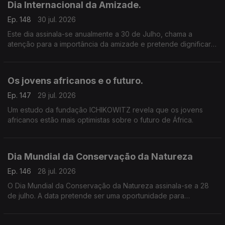
Dia Internacional da Amizade.
Ep. 148
30 jul. 2026
Este dia assinala-se anualmente a 30 de Julho, chama a
atenção para a importância da amizade e pretende dignificar o
papel que a amizade tem na concretização dos valores de
paz, segurança e harmonia social entre os povos
Os jovens africanos e o futuro.
Ep. 147
29 jul. 2026
Um estudo da fundação ICHIKOWITZ revela que os jovens
africanos estão mais optimistas sobre o futuro de África.
Dia Mundial da Conservação da Natureza
Ep. 146
28 jul. 2026
O Dia Mundial da Conservação da Natureza assinala-se a 28
de julho. A data pretende ser uma oportunidade para
sensibilizar a sociedade para a importância da proteção dos
ecossistemas, da biodiversidade e dos recursos naturais.