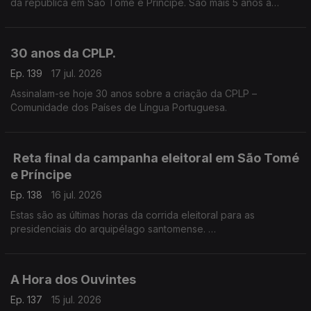
da república em São Tomé e Príncipe. São mais 5 anos à
frente do país africano, como pediu durante a campanha
eleitoral.
30 anos da CPLP.
Ep. 139
17 jul. 2026
Assinalam-se hoje 30 anos sobre a criação da CPLP –
Comunidade dos Países de Língua Portuguesa.
Reta final da campanha eleitoral em São Tomé
e Príncipe
Ep. 138
16 jul. 2026
Estas são as últimas horas da corrida eleitoral para as
presidenciais do arquipélago santomense.
O enviado especial RTP África, Frederico Pinheiro, está em
São Tomé e Príncipe, a acompanhar a campanha.
A Hora dos Ouvintes
Ep. 137
15 jul. 2026