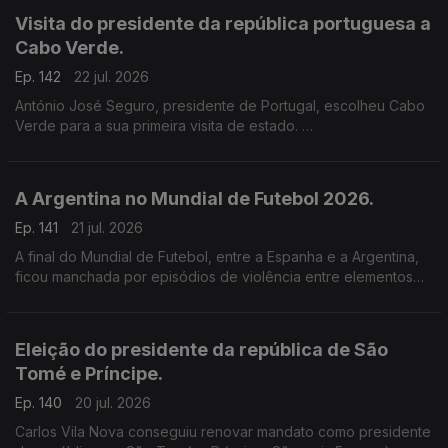
Visita do presidente da república portuguesa a
Cabo Verde.
Ep. 142
22 jul. 2026
António José Seguro, presidente de Portugal, escolheu Cabo
Verde para a sua primeira visita de estado.
O presidente de Cabo Verde defendeu que Portugal e o
arquipélago cabo-verdiano construíram uma das mais sólidas
parcerias entre estados de língua portuguesa.
A Argentina no Mundial de Futebol 2026.
Ep. 141
21 jul. 2026
A final do Mundial de Futebol, entre a Espanha e a Argentina,
ficou manchada por episódios de violência entre elementos
das duas equipas, no final do jogo.
Eleição do presidente da república de São
Tomé e Príncipe.
Ep. 140
20 jul. 2026
Carlos Vila Nova conseguiu renovar mandato como presidente