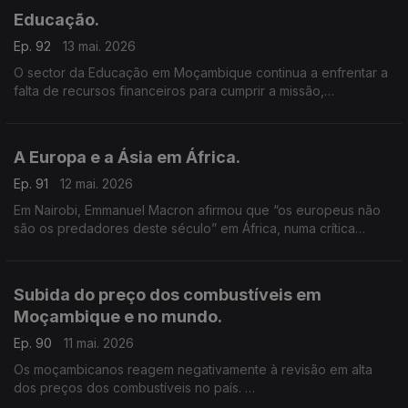
Educação.
Ep. 92
13 mai. 2026
O sector da Educação em Moçambique continua a enfrentar a
falta de recursos financeiros para cumprir a missão,
reconhecem as autoridades.
A Europa e a Ásia em África.
Ep. 91
12 mai. 2026
Em Nairobi, Emmanuel Macron afirmou que “os europeus não
são os predadores deste século” em África, numa crítica
implícita à China.
Subida do preço dos combustíveis em
Moçambique e no mundo.
Ep. 90
11 mai. 2026
Os moçambicanos reagem negativamente à revisão em alta
dos preços dos combustíveis no país.
A maior subida registou-se no gasóleo que vai, consideram os