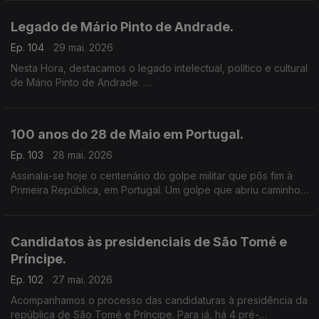
Legado de Mário Pinto de Andrade.
Ep. 104
29 mai. 2026
Nesta Hora, destacamos o legado intelectual, político e cultural
de Mário Pinto de Andrade.
A RTP África associa-se ao colóquio, a decorrer em Lisboa.
100 anos do 28 de Maio em Portugal.
Ep. 103
28 mai. 2026
Assinala-se hoje o centenário do golpe militar que pôs fim à
Primeira República, em Portugal. Um golpe que abriu caminho
para a ditadura fascista e regime de António Oliveira Salazar.
Candidatos às presidenciais de São Tomé e
Príncipe.
Ep. 102
27 mai. 2026
Acompanhamos o processo das candidaturas à presidência da
república de São Tomé e Príncipe. Para já, há 4 pré-