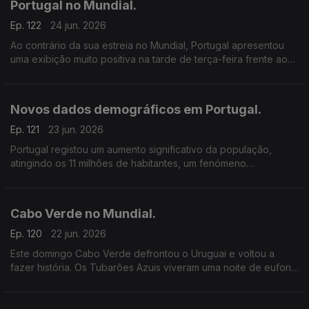
Portugal no Mundial.
Ep. 122
24 jun. 2026
Ao contrário da sua estreia no Mundial, Portugal apresentou
uma exibição muito positiva na tarde de terça-feira frente ao
Uzbequistão, vencendo a partida por 5–0.
Novos dados demográficos em Portugal.
Ep. 121
23 jun. 2026
Portugal registou um aumento significativo da população,
atingindo os 11 milhões de habitantes, um fenómeno
diretamente associado à imigração. Tendo em conta estes
dados, cerca de 14 em cada 100 residentes são de
nacionalidade estrangeira.
Cabo Verde no Mundial.
Ep. 120
22 jun. 2026
Este domingo Cabo Verde defrontou o Uruguai e voltou a
fazer história. Os Tubarões Azuis viveram uma noite de euforia
perante o resultado, uma vez que, empataram (2/2).