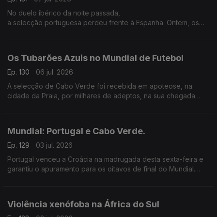
No duelo ibérico da noite passada,
a selecção portuguesa perdeu frente à Espanha. Ontem, os
últimos minutos foram fatais...
Os Tubarões Azuis no Mundial de Futebol
Ep. 130
06 jul. 2026
A selecção de Cabo Verde foi recebida em apoteose, na
cidade da Praia, por milhares de adeptos, na sua chegada
após marcar a sua estreia num mundial de futebol.
Mundial: Portugal e Cabo Verde.
Ep. 129
03 jul. 2026
Portugal venceu a Croácia na madrugada desta sexta-feira e
garantiu o apuramento para os oitavos de final do Mundial.
Hoje é a vez de Cabo Verde entrar em campo contra a
Argentina.
Violência xenófoba na África do Sul