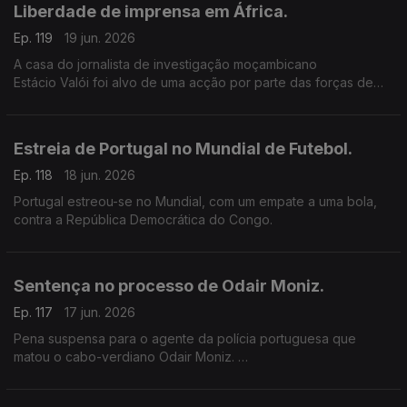
Liberdade de imprensa em África.
Ep. 119
19 jun. 2026
A casa do jornalista de investigação moçambicano
Estácio Valói foi alvo de uma acção por parte das forças de
segurança de Moçambique.
Estreia de Portugal no Mundial de Futebol.
Ep. 118
18 jun. 2026
Portugal estreou-se no Mundial, com um empate a uma bola,
contra a República Democrática do Congo.
Sentença no processo de Odair Moniz.
Ep. 117
17 jun. 2026
Pena suspensa para o agente da polícia portuguesa que
matou o cabo-verdiano Odair Moniz.
Os 3 anos e meio de pena suspensa tem ainda um acréscimo
de condenação, de pagamento de uma indemnização à