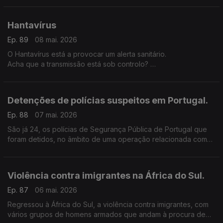
automobilistas, tornar a vida mais difícil em Moçambique.
Hantavírus
Ep. 89
08 mai. 2026
O Hantavírus está a provocar um alerta sanitário.
Acha que a transmissão está sob controlo?
Quais são os seus principais receios com esta questão do
Hantavírus?
Detenções de polícias suspeitos em Portugal.
Ep. 88
07 mai. 2026
São já 24, os polícias de Segurança Pública de Portugal que
foram detidos, no âmbito de uma operação relacionada com
suspeitas de violação, tortura, abuso de poder.
Violência contra imigrantes na África do Sul.
Ep. 87
06 mai. 2026
Regressou à África do Sul, a violência contra imigrantes, com
vários grupos de homens armados que andam à procura de