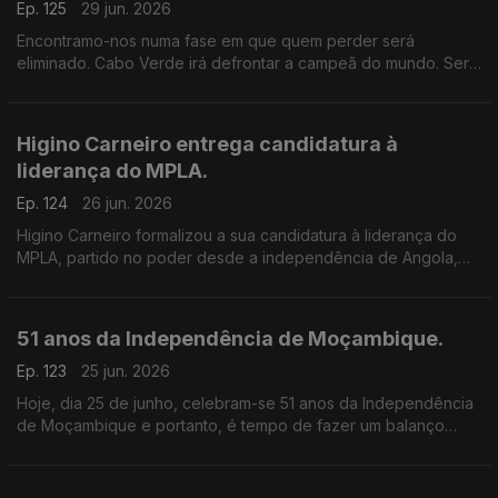
Ep. 125
29 jun. 2026
Encontramo-nos numa fase em que quem perder será
eliminado. Cabo Verde irá defrontar a campeã do mundo. Será
possível eliminar a Argentina? Portugal conseguirá passar à
próxima fase?
Higino Carneiro entrega candidatura à
liderança do MPLA.
Ep. 124
26 jun. 2026
Higino Carneiro formalizou a sua candidatura à liderança do
MPLA, partido no poder desde a independência de Angola,
apesar de estar sob acusação de branqueamento de capitais
e peculato.
51 anos da Independência de Moçambique.
Ep. 123
25 jun. 2026
Hoje, dia 25 de junho, celebram-se 51 anos da Independência
de Moçambique e portanto, é tempo de fazer um balanço
acerca dos desafios que o pais ainda enfrenta e o que deve
ou pode ser feito nos próximos anos.