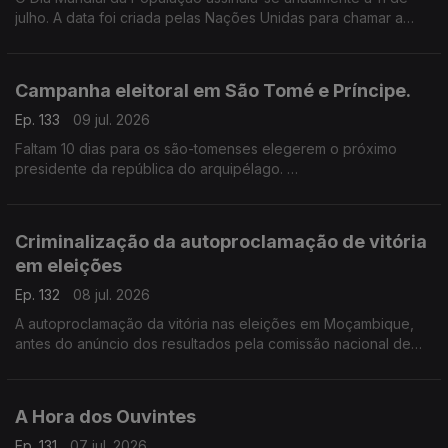
julho. A data foi criada pelas Nações Unidas para chamar a
atenção para questões sobre o crescimento da população, a
qualidade de vida, entre outras questões..
Campanha eleitoral em São Tomé e Príncipe.
Ep. 133
09 jul. 2026
Faltam 10 dias para os são-tomenses elegerem o próximo
presidente da república do arquipélago.
A caça ao voto já contou com acusações sobre a instabilidade
socioeconómica e política do país.
Criminalização da autoproclamação de vitória
em eleições
Ep. 132
08 jul. 2026
A autoproclamação da vitória nas eleições em Moçambique,
antes do anúncio dos resultados pela comissão nacional de
eleições, poderá ser criminalizada no país.
A Hora dos Ouvintes
Ep. 131
07 jul. 2026