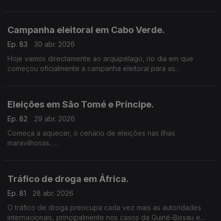
Falamos com sindicalistas de diferentes países.
Campanha eleitoral em Cabo Verde.
Ep. 83
30 abr. 2026
Hoje vamos directamente ao arquipélago, no dia em que
começou oficialmente a campanha eleitoral para as
legislativas.
Eleições em São Tomé e Príncipe.
Ep. 82
29 abr. 2026
Começa a aquecer, o cenário de eleições nas ilhas
maravilhosas.
Há presidenciais a 19 de Julho, com o líder da ADI, Patrice
Trovoada a falar em traidores e a criticar o governo liderado
por Américo Ramos.
Tráfico de droga em África.
Ep. 81
28 abr. 2026
O tráfico de droga preocupa cada vez mais as autoridades
internacionais, principalmente nos casos da Guiné-Bissau e