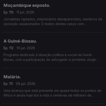
Moçambique exposto.
Ep. 113
11 jun. 2026
Jornalistas raptados, empresários desaparecidos, membros da
oposição assassinados. E muitos destes casos com
a possível conivência das forças de segurança e do partido
no poder – a Frelimo.
A Guiné-Bissau.
Ep. 112
10 jun. 2026
Programa dedicado à situação política e social da Guiné-
Bissau, com a participação do advogado e jornalista Jorge
Gonçalves e Paula Borges.
Malária.
Ep. 111
09 jun. 2026
Uma doença que está presente em quase todos os pontos de
África e ainda hoje tira a vida a centenas de milhares de
pessoas, todos os anos.
O que sabemos realmente sobre a Malária? Como nos