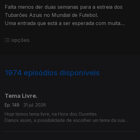
Falta menos der duas semanas para a estreia dos
Tubarões Azuis no Mundial de Futebol.
Uma entrada que está a ser esperada com muita
expectativa depois da vitória frente à Sérvia, em jogo
amigável.
opções
1974
episódios disponíveis
943321
939629
935725
932371
928252
924349
920574
Tema Livre.
Ep. 149
31 jul. 2026
Hoje temos tema livre, na Hora dos Ouvintes.
Damos assim, a possibilidade de escolher um tema da sua
preferência.
Abrimos a porta e o microfone à diversidade nesta Hora dos
Ouvintes.