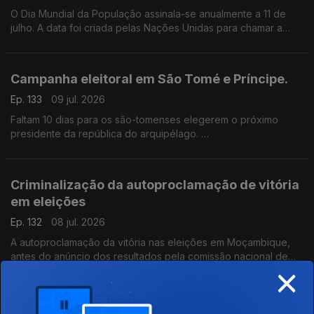
O Dia Mundial da População assinala-se anualmente a 11 de
julho. A data foi criada pelas Nações Unidas para chamar a
atenção para questões sobre o crescimento da população, a
qualidade de vida, entre outras questões..
Campanha eleitoral em São Tomé e Príncipe.
Ep. 133
09 jul. 2026
Faltam 10 dias para os são-tomenses elegerem o próximo
presidente da república do arquipélago.
A caça ao voto já contou com acusações sobre a instabilidade
socioeconómica e política do país.
Criminalização da autoproclamação de vitória
em eleições
Ep. 132
08 jul. 2026
A autoproclamação da vitória nas eleições em Moçambique,
antes do anúncio dos resultados pela comissão nacional de
×
eleições, poderá ser criminalizada no país.
A Hora dos Ouvintes