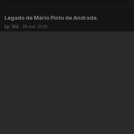
condições de vida estão no centro das atenções.
Legado de Mário Pinto de Andrade.
Ep. 104
29 mai. 2026
Nesta Hora, destacamos o legado intelectual, político e cultural
de Mário Pinto de Andrade.
A RTP África associa-se ao colóquio, a decorrer em Lisboa.
100 anos do 28 de Maio em Portugal.
Ep. 103
28 mai. 2026
Assinala-se hoje o centenário do golpe militar que pôs fim à
Primeira República, em Portugal. Um golpe que abriu caminho
para a ditadura fascista e regime de António Oliveira Salazar.
Candidatos às presidenciais de São Tomé e
Príncipe.
Ep. 102
27 mai. 2026
Acompanhamos o processo das candidaturas à presidência da