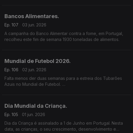
Esta foi a segunda greve geral em Portugal, no espaço de 6
meses.
Bancos Alimentares.
Ep. 107
03 jun. 2026
A campanha do Banco Alimentar contra a fome, em Portugal,
recolheu este fim de semana 1930 toneladas de alimentos.
Mundial de Futebol 2026.
Ep. 106
02 jun. 2026
Falta menos der duas semanas para a estreia dos Tubarões
Azuis no Mundial de Futebol.
Uma entrada que está a ser esperada com muita expectativa
depois da vitória frente à Sérvia, em jogo amigável.
Dia Mundial da Criança.
Ep. 105
01 jun. 2026
Dia da Criança é assinalado a 1 de Junho em Portugal. Nesta
data, as crianças, o seu crescimento, desenvolvimento e