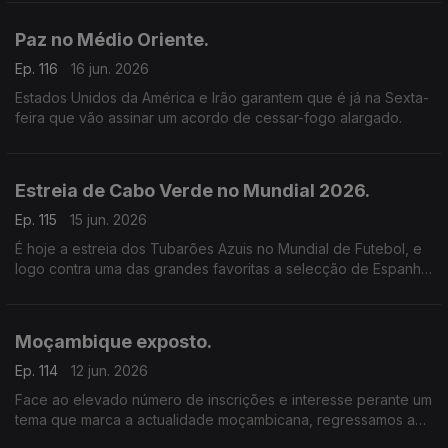
de condenação, de pagamento de uma indemnização à
família.
Paz no Médio Oriente.
Ep. 116
16 jun. 2026
Estados Unidos da América e Irão garantem que é já na Sexta-
feira que vão assinar um acordo de cessar-fogo alargado.
Estreia de Cabo Verde no Mundial 2026.
Ep. 115
15 jun. 2026
É hoje a estreia dos Tubarões Azuis no Mundial de Futebol, e
logo contra uma das grandes favoritas a selecção de Espanha.
É um jogo de elevada dificuldade mas os cabo-verdianos
estão motivados.
Moçambique exposto.
Ep. 114
12 jun. 2026
Face ao elevado número de inscrições e interesse perante um
tema que marca a actualidade moçambicana, regressamos ao
tema: Jornalistas raptados, empresários desaparecidos,