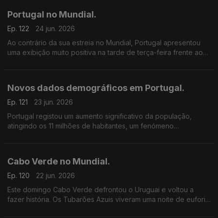
Portugal no Mundial.
Ep. 122
24 jun. 2026
Ao contrário da sua estreia no Mundial, Portugal apresentou
uma exibição muito positiva na tarde de terça-feira frente ao
Uzbequistão, vencendo a partida por 5–0.
Novos dados demográficos em Portugal.
Ep. 121
23 jun. 2026
Portugal registou um aumento significativo da população,
atingindo os 11 milhões de habitantes, um fenómeno
diretamente associado à imigração. Tendo em conta estes
dados, cerca de 14 em cada 100 residentes são de
nacionalidade estrangeira.
Cabo Verde no Mundial.
Ep. 120
22 jun. 2026
Este domingo Cabo Verde defrontou o Uruguai e voltou a
fazer história. Os Tubarões Azuis viveram uma noite de euforia
perante o resultado, uma vez que, empataram (2/2).