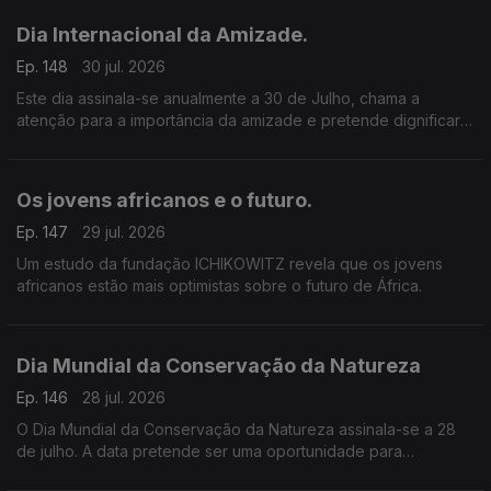
Ouvintes.
Dia Internacional da Amizade.
Ep. 148
30 jul. 2026
Este dia assinala-se anualmente a 30 de Julho, chama a
atenção para a importância da amizade e pretende dignificar o
papel que a amizade tem na concretização dos valores de
paz, segurança e harmonia social entre os povos
Os jovens africanos e o futuro.
Ep. 147
29 jul. 2026
Um estudo da fundação ICHIKOWITZ revela que os jovens
africanos estão mais optimistas sobre o futuro de África.
Dia Mundial da Conservação da Natureza
Ep. 146
28 jul. 2026
O Dia Mundial da Conservação da Natureza assinala-se a 28
de julho. A data pretende ser uma oportunidade para
sensibilizar a sociedade para a importância da proteção dos