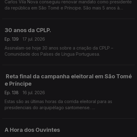
Carlos Vila Nova conseguiu renovar mandato como presidente
da república em São Tomé e Príncipe. São mais 5 anos à
frente do país africano, como pediu durante a campanha
eleitoral.
30 anos da CPLP.
Ep. 139
17 jul. 2026
Assinalam-se hoje 30 anos sobre a criação da CPLP –
Comunidade dos Países de Língua Portuguesa.
Reta final da campanha eleitoral em São Tomé
e Príncipe
Ep. 138
16 jul. 2026
Estas são as últimas horas da corrida eleitoral para as
presidenciais do arquipélago santomense.
O enviado especial RTP África, Frederico Pinheiro, está em
São Tomé e Príncipe, a acompanhar a campanha.
A Hora dos Ouvintes