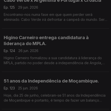
Cabo Verde x Argentina e Portugal x Croácia
Ep. 125
29 jun. 2026
Encontramo-nos numa fase em que quem perder será
eliminado. Cabo Verde irá defrontar a campeã do mundo. Será
possível eliminar a Argentina? Portugal conseguirá passar à
próxima fase?
Higino Carneiro entrega candidatura à
liderança do MPLA.
Ep. 124
26 jun. 2026
Higino Carneiro formalizou a sua candidatura à liderança do
MPLA, partido no poder desde a independência de Angola,
apesar de estar sob acusação de branqueamento de capitais
e peculato.
51 anos da Independência de Moçambique.
Ep. 123
25 jun. 2026
Hoje, dia 25 de junho, celebram-se 51 anos da Independência
de Moçambique e portanto, é tempo de fazer um balanço
acerca dos desafios que o pais ainda enfrenta e o que deve
ou pode ser feito nos próximos anos.