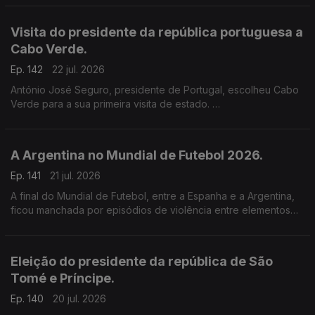
Visita do presidente da república portuguesa a
Cabo Verde.
Ep. 142
22 jul. 2026
António José Seguro, presidente de Portugal, escolheu Cabo
Verde para a sua primeira visita de estado.
O presidente de Cabo Verde defendeu que Portugal e o
arquipélago cabo-verdiano construíram uma das mais sólidas
parcerias entre estados de língua portuguesa.
A Argentina no Mundial de Futebol 2026.
Ep. 141
21 jul. 2026
A final do Mundial de Futebol, entre a Espanha e a Argentina,
ficou manchada por episódios de violência entre elementos
das duas equipas, no final do jogo.
Eleição do presidente da república de São
Tomé e Príncipe.
Ep. 140
20 jul. 2026