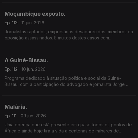
membros da oposição assassinados.
Moçambique exposto.
Ep. 113
11 jun. 2026
Jornalistas raptados, empresários desaparecidos, membros da
oposição assassinados. E muitos destes casos com
a possível conivência das forças de segurança e do partido
no poder – a Frelimo.
A Guiné-Bissau.
Ep. 112
10 jun. 2026
Programa dedicado à situação política e social da Guiné-
Bissau, com a participação do advogado e jornalista Jorge
Gonçalves e Paula Borges.
Malária.
Ep. 111
09 jun. 2026
Uma doença que está presente em quase todos os pontos de
África e ainda hoje tira a vida a centenas de milhares de
pessoas, todos os anos.