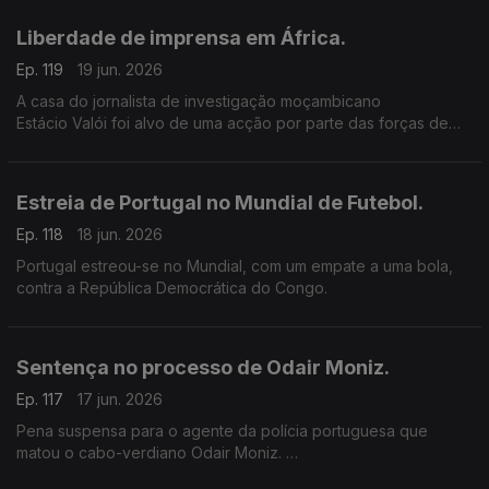
Liberdade de imprensa em África.
Ep. 119
19 jun. 2026
A casa do jornalista de investigação moçambicano
Estácio Valói foi alvo de uma acção por parte das forças de
segurança de Moçambique.
Estreia de Portugal no Mundial de Futebol.
Ep. 118
18 jun. 2026
Portugal estreou-se no Mundial, com um empate a uma bola,
contra a República Democrática do Congo.
Sentença no processo de Odair Moniz.
Ep. 117
17 jun. 2026
Pena suspensa para o agente da polícia portuguesa que
matou o cabo-verdiano Odair Moniz.
Os 3 anos e meio de pena suspensa tem ainda um acréscimo