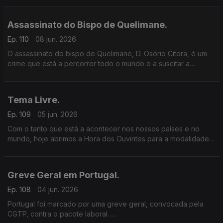
O que sabemos realmente sobre a Malária? Como nos
podemos proteger?
Assassinato do Bispo de Quelimane.
Ep. 110
08 jun. 2026
O assassinato do bispo de Quelimane, D. Osório Citora, é um
crime que está a percorrer todo o mundo e a suscitar a
condenação de vários sectores da sociedade moçambicana.
Tema Livre.
Ep. 109
05 jun. 2026
Com o tanto que está a acontecer nos nossos países e no
mundo, hoje abrimos a Hora dos Ouvintes para a modalidade
“Tema livre”.
Greve Geral em Portugal.
Ep. 108
04 jun. 2026
Portugal foi marcado por uma greve geral, convocada pela
CGTP, contra o pacote laboral.