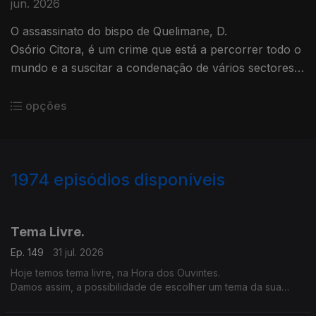
jun. 2026
O assassinato do bispo de Quelimane, D.
Osório Citora, é um crime que está a percorrer todo o
mundo e a suscitar a condenação de vários sectores
da sociedade moçambicana.
opções
1974
episódios disponíveis
943321
939629
935725
932371
Tema Livre.
Ep. 149
31 jul. 2026
Hoje temos tema livre, na Hora dos Ouvintes.
Damos assim, a possibilidade de escolher um tema da sua
preferência.
Abrimos a porta e o microfone à diversidade nesta Hora dos