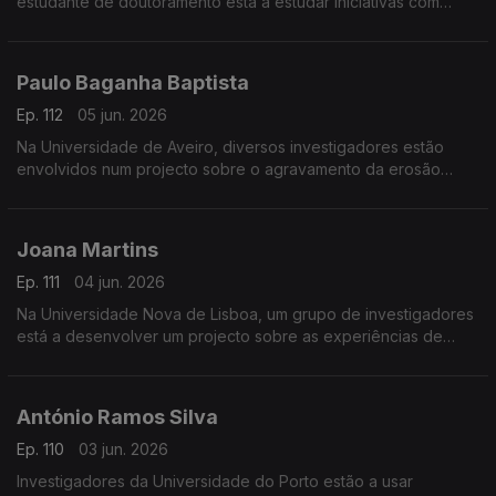
estudante de doutoramento está a estudar iniciativas com
capacidade de transformação social.
Paulo Baganha Baptista
Ep. 112
05 jun. 2026
Na Universidade de Aveiro, diversos investigadores estão
envolvidos num projecto sobre o agravamento da erosão
costeira.
Joana Martins
Ep. 111
04 jun. 2026
Na Universidade Nova de Lisboa, um grupo de investigadores
está a desenvolver um projecto sobre as experiências de
transreligiosidade na resposta às crises.
António Ramos Silva
Ep. 110
03 jun. 2026
Investigadores da Universidade do Porto estão a usar