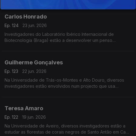
vida.
Carlos Honrado
Ep. 124
23 jun. 2026
Investigadores do Laboratório Ibérico Internacional de
Biotecnologia (Braga) estão a desenvolver um penso
higiénico para diagnóstico da endometriose, doença crónica
que afecta 10% das mulheres em idade reprodutiva.
Guilherme Gonçalves
Ep. 123
22 jun. 2026
Na Universidade de Trás-os-Montes e Alto Douro, diversos
investigadores estão envolvidos num projecto que usa
realidade virtual para melhorar o ensino de conceitos 3D.
Teresa Amaro
Ep. 122
19 jun. 2026
Na Universidade de Aveiro, diversos investigadores estão a
estudar as florestas de corais negros de Santo Antão em Cabo