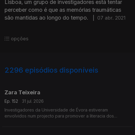
Lisboa, um grupo de investigadores está tentar
perceber como é que as memórias traumáticas
são mantidas ao longo do tempo.
|
07 abr. 2021
opções
2296
episódios disponíveis
941840
939378
934096
931692
Zara Teixeira
Ep. 152
31 jul. 2026
Investigadores da Universidade de Évora estiveram
envolvidos num projecto para promover a literacia dos
oceanos.