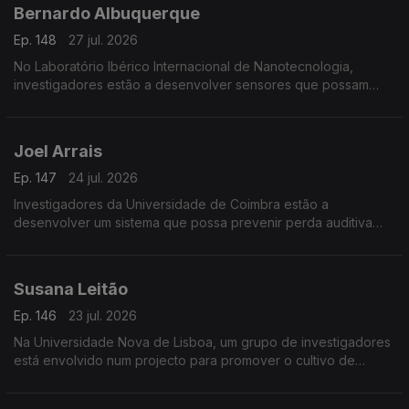
Bernardo Albuquerque
Ep. 148
27 jul. 2026
No Laboratório Ibérico Internacional de Nanotecnologia,
investigadores estão a desenvolver sensores que possam
detectar minúsculas quantidades de toxinas para prevenir os
efeitos das proliferações de algas nos bivalves.
Joel Arrais
Ep. 147
24 jul. 2026
Investigadores da Universidade de Coimbra estão a
desenvolver um sistema que possa prevenir perda auditiva
provocada pela quimioterapia.
Susana Leitão
Ep. 146
23 jul. 2026
Na Universidade Nova de Lisboa, um grupo de investigadores
está envolvido num projecto para promover o cultivo de
leguminosas na Europa.