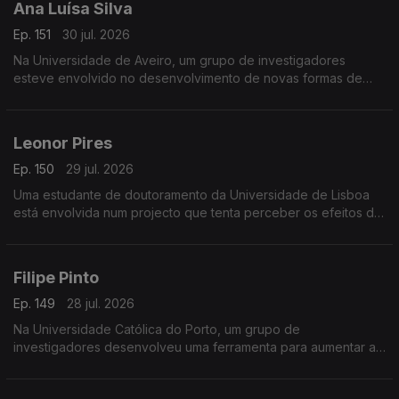
Ana Luísa Silva
Ep. 151
30 jul. 2026
Na Universidade de Aveiro, um grupo de investigadores
esteve envolvido no desenvolvimento de novas formas de
detecção de inflamação, usando a saliva em alternativa ao
sangue.
Leonor Pires
Ep. 150
29 jul. 2026
Uma estudante de doutoramento da Universidade de Lisboa
está envolvida num projecto que tenta perceber os efeitos da
estimulação eléctrica no tratamento da esclerose lateral
amiotrófica.
Filipe Pinto
Ep. 149
28 jul. 2026
Na Universidade Católica do Porto, um grupo de
investigadores desenvolveu uma ferramenta para aumentar a
transparência de contas no sector social português.