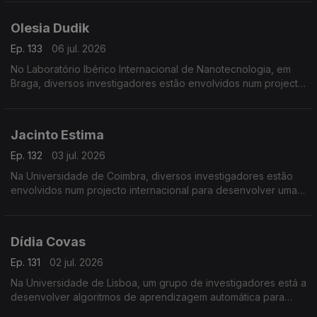
Olesia Dudik
Ep. 133
06 jul. 2026
No Laboratório Ibérico Internacional de Nanotecnologia, em
Braga, diversos investigadores estão envolvidos num projecto
de fabrico e reciclagem de baterias de lítio.
Jacinto Estima
Ep. 132
03 jul. 2026
Na Universidade de Coimbra, diversos investigadores estão
envolvidos num projecto internacional para desenvolver uma
rede de sensores de baixo custo e uma plataforma para
ajudar a prevenir incêndios.
Dídia Covas
Ep. 131
02 jul. 2026
Na Universidade de Lisboa, um grupo de investigadores está a
desenvolver algoritmos de aprendizagem automática para
detectar, em tempo real, anomalias na distribuição de água.