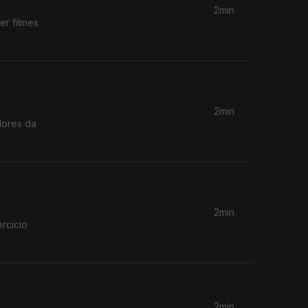
2min
er filmes
2min
dores da
2min
rcício
2min