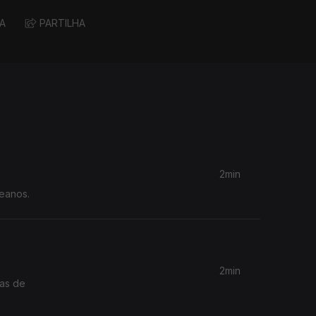
A
PARTILHA
2min
ceanos.
2min
mas de