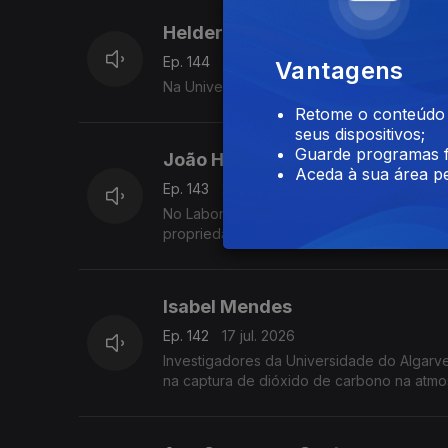
Helder Oliveira
Ep. 144
21 jul. 2026
Vantagens
Na Universidade do Porto, um grupo de inv
Retome o conteúdo a
seus dispositivos;
Guarde programas f
João Henriques
Aceda à sua área pe
Ep. 143
20 jul. 2026
No Laboratório Ibérico Internacional de N
propriedades magnéticas de grafenos.
Isabel Mendes
Ep. 142
17 jul. 2026
Investigadores da Universidade do Algarve 
na captura de dióxido de carbono na atmo