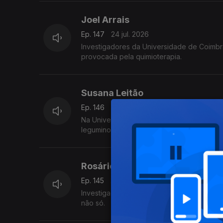
Joel Arrais
Ep. 147
24 jul. 2026
Investigadores da Universidade de Coimbr
provocada pela quimioterapia.
Susana Leitão
Ep. 146
23 jul. 2026
Na Universidade Nova de Lisboa, um grupo
leguminosas na Europa.
Rosário Domingues
Ep. 145
22 jul. 2026
Investigadores da Universidade de Aveiro 
não só.