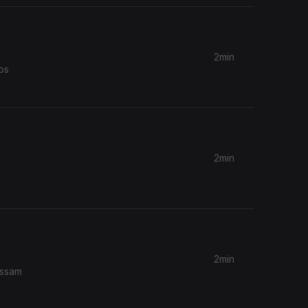
2min
os
2min
2min
ossam