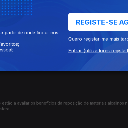
REGISTE-SE A
estigadores está a explorar as potencialidades das flores comestív
 partir de onde ficou, nos
Quero registar-me mais tar
avoritos;
ssoal;
Entrar (utilizadores regista
anotecnologia, em Braga, um estudante de doutoramento está a estu
estão a avaliar os benefícios da reposição de materiais alcalinos n
sfera.