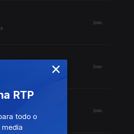
2min
va
×
2min
ultivo de
 na RTP
2min
para todo o
entares e
e media