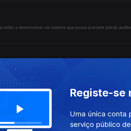
a estão a desenvolver um sistema que possa prevenir perda auditi
 de investigadores está envolvido num projecto para promover o c
Registe-se
Uma única conta 
estão a usar resíduos de peixes para produzir outros produtos alim
serviço público d