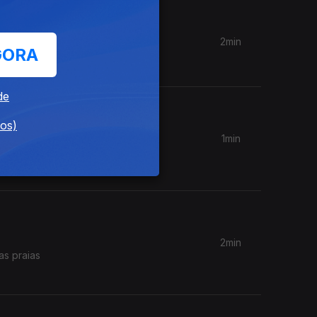
2min
GORA
eis.
de
dos)
1min
dar as
2min
as praias