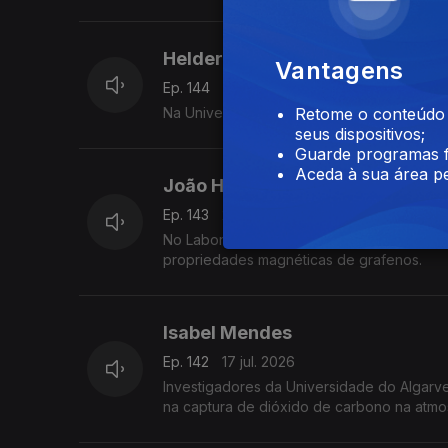
Helder Oliveira
Vantagens
Ep. 144
21 jul. 2026
Na Universidade do Porto, um grupo de inv
Retome o conteúdo a
seus dispositivos;
Guarde programas f
Aceda à sua área pe
João Henriques
Ep. 143
20 jul. 2026
No Laboratório Ibérico Internacional de N
propriedades magnéticas de grafenos.
Isabel Mendes
Ep. 142
17 jul. 2026
Investigadores da Universidade do Algarve 
na captura de dióxido de carbono na atmo