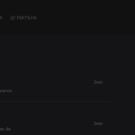
A
PARTILHA
2min
ceanos.
2min
mas de