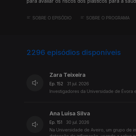
para avaliar os riscos dos plásticos para a sa
ambiente.
SOBRE O EPISÓDIO
SOBRE O PROGRAMA
2296
episódios disponíveis
941840
939378
Zara Teixeira
Ep. 152
31 jul. 2026
Investigadores da Universidade de Évora e
Ana Luísa Silva
Ep. 151
30 jul. 2026
Na Universidade de Aveiro, um grupo de i
detecção de inflamação, usando a saliva e