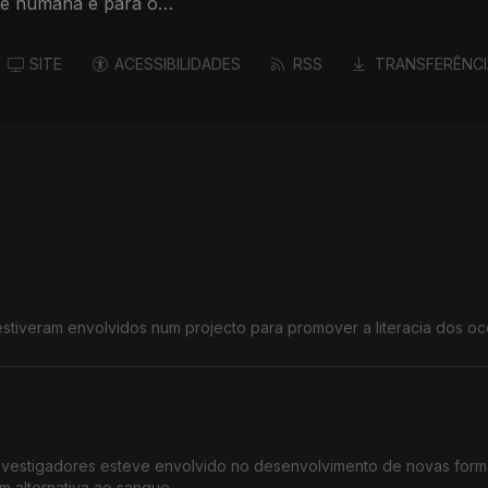
úde humana e para o
SITE
ACESSIBILIDADES
RSS
TRANSFERÊNCI
stiveram envolvidos num projecto para promover a literacia dos o
nvestigadores esteve envolvido no desenvolvimento de novas for
m alternativa ao sangue.