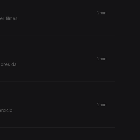
2min
er filmes
2min
dores da
2min
rcício