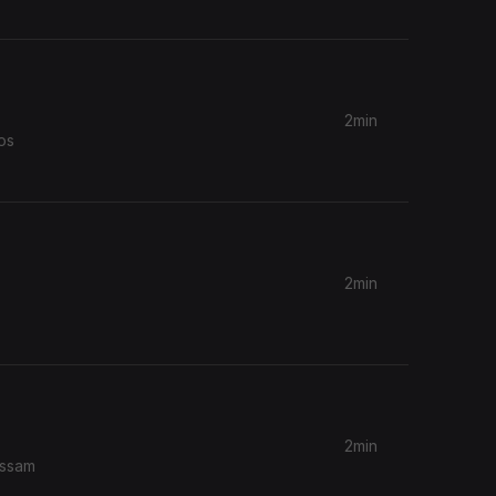
2min
os
2min
2min
ossam