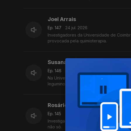
Joel Arrais
Ep. 147
24 jul. 2026
Investigadores da Universidade de Coimbr
provocada pela quimioterapia.
Susana Leitão
Ep. 146
23 jul. 2026
Na Universidade Nova de Lisboa, um grupo
leguminosas na Europa.
Rosário Domingues
Ep. 145
22 jul. 2026
Investigadores da Universidade de Aveiro 
não só.