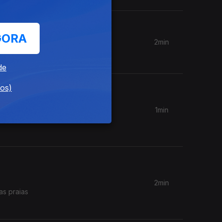
GORA
2min
eis.
de
dos)
1min
dar as
2min
as praias