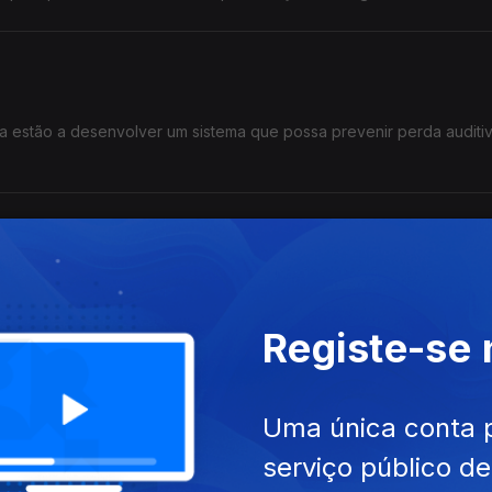
a estão a desenvolver um sistema que possa prevenir perda auditi
 de investigadores está envolvido num projecto para promover o c
Registe-se
Uma única conta 
estão a usar resíduos de peixes para produzir outros produtos alim
serviço público d