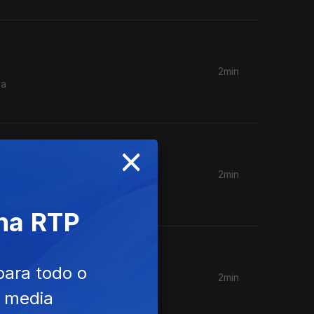
2min
va
×
2min
ultivo de
 na RTP
para todo o
2min
entares e
e media