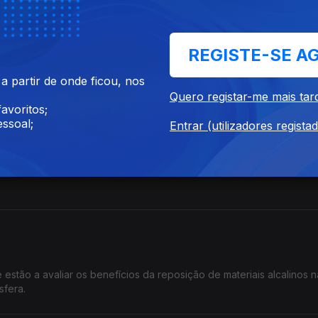
REGISTE-SE A
estigadores está a explorar as potencialidades das flores comestív
 partir de onde ficou, nos
Quero registar-me mais tar
avoritos;
ssoal;
Entrar (utilizadores regista
anotecnologia, em Braga, um estudante de doutoramento está a estu
estão a avaliar os benefícios da reposição de materiais alcalinos n
sfera.