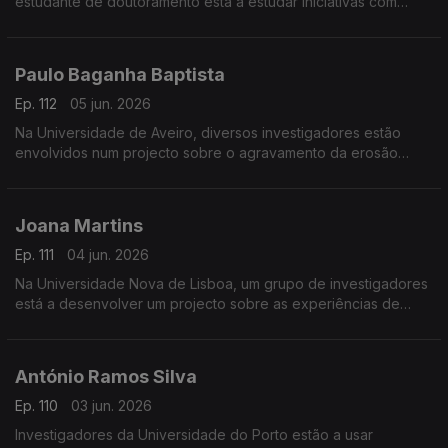
estudante de doutoramento está a estudar iniciativas com
capacidade de transformação social.
Paulo Baganha Baptista
Ep. 112
05 jun. 2026
Na Universidade de Aveiro, diversos investigadores estão
envolvidos num projecto sobre o agravamento da erosão
costeira.
Joana Martins
Ep. 111
04 jun. 2026
Na Universidade Nova de Lisboa, um grupo de investigadores
está a desenvolver um projecto sobre as experiências de
transreligiosidade na resposta às crises.
António Ramos Silva
Ep. 110
03 jun. 2026
Investigadores da Universidade do Porto estão a usar