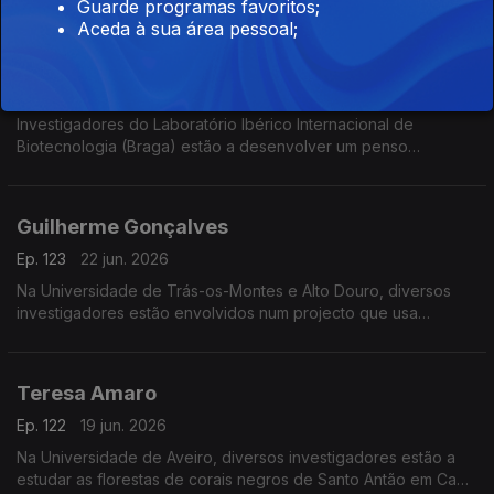
vida.
Guarde programas favoritos;
Aceda à sua área pessoal;
Carlos Honrado
Ep. 124
23 jun. 2026
Investigadores do Laboratório Ibérico Internacional de
Biotecnologia (Braga) estão a desenvolver um penso
higiénico para diagnóstico da endometriose, doença crónica
que afecta 10% das mulheres em idade reprodutiva.
Guilherme Gonçalves
Ep. 123
22 jun. 2026
Na Universidade de Trás-os-Montes e Alto Douro, diversos
investigadores estão envolvidos num projecto que usa
realidade virtual para melhorar o ensino de conceitos 3D.
Teresa Amaro
Ep. 122
19 jun. 2026
Na Universidade de Aveiro, diversos investigadores estão a
estudar as florestas de corais negros de Santo Antão em Cabo