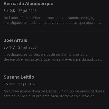
Bernardo Albuquerque
Ep. 148
27 jul. 2026
No Laboratório Ibérico Internacional de Nanotecnologia,
investigadores estão a desenvolver sensores que possam
detectar minúsculas quantidades de toxinas para prevenir os
efeitos das proliferações de algas nos bivalves.
Joel Arrais
Ep. 147
24 jul. 2026
Investigadores da Universidade de Coimbra estão a
desenvolver um sistema que possa prevenir perda auditiva
provocada pela quimioterapia.
Susana Leitão
Ep. 146
23 jul. 2026
Na Universidade Nova de Lisboa, um grupo de investigadores
está envolvido num projecto para promover o cultivo de
leguminosas na Europa.