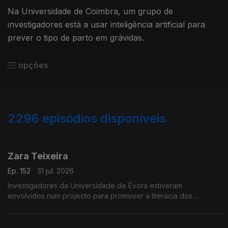
Na Universidade de Coimbra, um grupo de
investigadores está a usar inteligência artificial para
prever o tipo de parto em grávidas.
opções
2296
episódios disponíveis
941840
939378
934096
931692
927459
Zara Teixeira
Ep. 152
31 jul. 2026
Investigadores da Universidade de Évora estiveram
envolvidos num projecto para promover a literacia dos
oceanos.