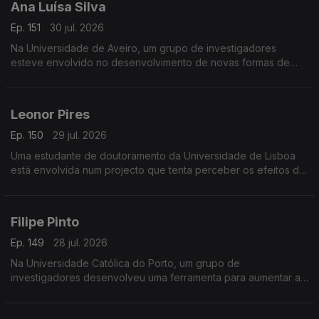
Ana Luísa Silva
Ep. 151
30 jul. 2026
Na Universidade de Aveiro, um grupo de investigadores
esteve envolvido no desenvolvimento de novas formas de
detecção de inflamação, usando a saliva em alternativa ao
sangue.
Leonor Pires
Ep. 150
29 jul. 2026
Uma estudante de doutoramento da Universidade de Lisboa
está envolvida num projecto que tenta perceber os efeitos da
estimulação eléctrica no tratamento da esclerose lateral
amiotrófica.
Filipe Pinto
Ep. 149
28 jul. 2026
Na Universidade Católica do Porto, um grupo de
investigadores desenvolveu uma ferramenta para aumentar a
transparência de contas no sector social português.