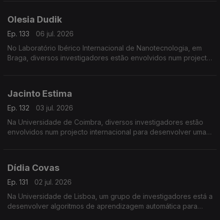
Olesia Dudik
Ep. 133
06 jul. 2026
No Laboratório Ibérico Internacional de Nanotecnologia, em
Braga, diversos investigadores estão envolvidos num projecto
de fabrico e reciclagem de baterias de lítio.
Jacinto Estima
Ep. 132
03 jul. 2026
Na Universidade de Coimbra, diversos investigadores estão
envolvidos num projecto internacional para desenvolver uma
rede de sensores de baixo custo e uma plataforma para
ajudar a prevenir incêndios.
Dídia Covas
Ep. 131
02 jul. 2026
Na Universidade de Lisboa, um grupo de investigadores está a
desenvolver algoritmos de aprendizagem automática para
detectar, em tempo real, anomalias na distribuição de água.