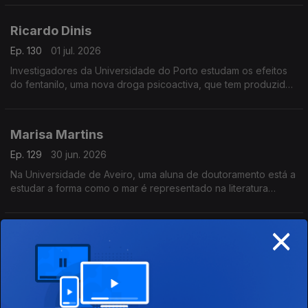
Ricardo Dinis
Ep. 130
01 jul. 2026
Investigadores da Universidade do Porto estudam os efeitos
do fentanilo, uma nova droga psicoactiva, que tem produzido
resultados muito nefastos em muitos países.
Marisa Martins
Ep. 129
30 jun. 2026
Na Universidade de Aveiro, uma aluna de doutoramento está a
estudar a forma como o mar é representado na literatura
infantil portuguesa.
×
Pedro Alpuim
Ep. 128
29 jun. 2026
No Laboratório Ibérico Internacional de Nanotecnologia, em
Braga, diversos investigadores estão envolvidos num projecto
para construir sensores implantáveis no cérebro para