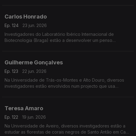
vida.
Carlos Honrado
Ep. 124
23 jun. 2026
Investigadores do Laboratório Ibérico Internacional de
Biotecnologia (Braga) estão a desenvolver um penso
higiénico para diagnóstico da endometriose, doença crónica
que afecta 10% das mulheres em idade reprodutiva.
Guilherme Gonçalves
Ep. 123
22 jun. 2026
Na Universidade de Trás-os-Montes e Alto Douro, diversos
investigadores estão envolvidos num projecto que usa
realidade virtual para melhorar o ensino de conceitos 3D.
Teresa Amaro
Ep. 122
19 jun. 2026
Na Universidade de Aveiro, diversos investigadores estão a
estudar as florestas de corais negros de Santo Antão em Cabo