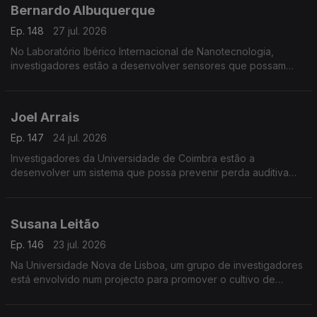
Bernardo Albuquerque
Ep. 148
27 jul. 2026
No Laboratório Ibérico Internacional de Nanotecnologia,
investigadores estão a desenvolver sensores que possam
detectar minúsculas quantidades de toxinas para prevenir os
efeitos das proliferações de algas nos bivalves.
Joel Arrais
Ep. 147
24 jul. 2026
Investigadores da Universidade de Coimbra estão a
desenvolver um sistema que possa prevenir perda auditiva
provocada pela quimioterapia.
Susana Leitão
Ep. 146
23 jul. 2026
Na Universidade Nova de Lisboa, um grupo de investigadores
está envolvido num projecto para promover o cultivo de
leguminosas na Europa.