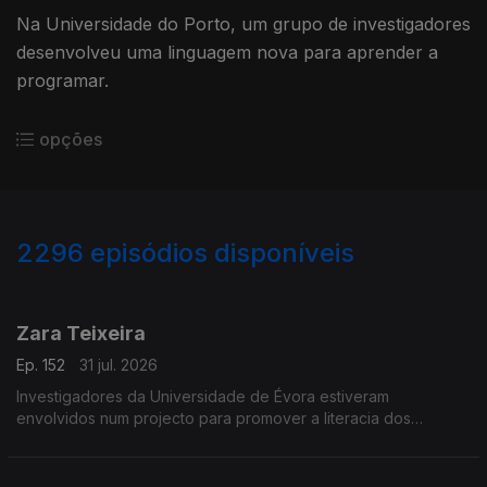
Na Universidade do Porto, um grupo de investigadores
desenvolveu uma linguagem nova para aprender a
programar.
opções
2296
episódios disponíveis
941840
939378
934096
Zara Teixeira
Ep. 152
31 jul. 2026
Investigadores da Universidade de Évora estiveram
envolvidos num projecto para promover a literacia dos
oceanos.