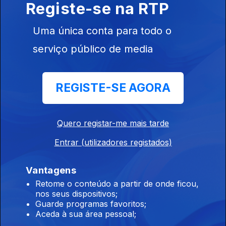
Registe-se na RTP
Uma única conta para todo o
Débora Campos
serviço público de media
Ep. 115
10 jun. 2026
Investigadores da AgroGreenTech estão a usar resíduos da
indústria do ananás para usar noutros produtos alimentares.
REGISTE-SE AGORA
Tiago Gil Oilveira
Quero registar-me mais tarde
Ep. 114
09 jun. 2026
Investigadores da Universidade do Minho estão a tentar
Entrar (utilizadores registados)
identificar as regiões do cérebro mais susceptíveis ou mais
resistentes aos processos degenerativos da doença de
Vantagens
Alzheimer.
Retome o conteúdo a partir de onde ficou,
Maíra Sardão
nos seus dispositivos;
Ep. 113
08 jun. 2026
Guarde programas favoritos;
Aceda à sua área pessoal;
Na Universidade de Trás-os-Montes e Alto Douro, uma