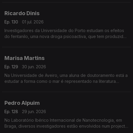
Ricardo Dinis
Ep. 130
01 jul. 2026
Investigadores da Universidade do Porto estudam os efeitos
do fentanilo, uma nova droga psicoactiva, que tem produzido
resultados muito nefastos em muitos países.
Marisa Martins
Ep. 129
30 jun. 2026
Na Universidade de Aveiro, uma aluna de doutoramento está a
estudar a forma como o mar é representado na literatura
infantil portuguesa.
Pedro Alpuim
Ep. 128
29 jun. 2026
No Laboratório Ibérico Internacional de Nanotecnologia, em
Braga, diversos investigadores estão envolvidos num projecto
para construir sensores implantáveis no cérebro para