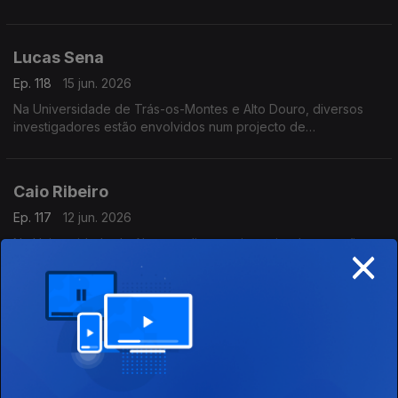
Lucas Sena
Ep. 118
15 jun. 2026
Na Universidade de Trás-os-Montes e Alto Douro, diversos
investigadores estão envolvidos num projecto de
desenvolvimento do Vale do Côa.
Caio Ribeiro
Ep. 117
12 jun. 2026
×
Na Universidade do Algarve, diversos investigadores estão
envolvidos num projecto para estudar os efeitos da mineração
do mar profundo nos ecossistemas.
Maria João Velez
Ep. 116
11 jun. 2026
No ISCTE, um grupo de investigadores está a estudar a
supervisão abusiva no trabalho.