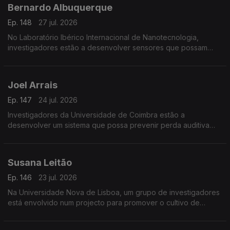
Bernardo Albuquerque
Ep. 148
27 jul. 2026
No Laboratório Ibérico Internacional de Nanotecnologia,
investigadores estão a desenvolver sensores que possam
detectar minúsculas quantidades de toxinas para prevenir os
efeitos das proliferações de algas nos bivalves.
Joel Arrais
Ep. 147
24 jul. 2026
Investigadores da Universidade de Coimbra estão a
desenvolver um sistema que possa prevenir perda auditiva
provocada pela quimioterapia.
Susana Leitão
Ep. 146
23 jul. 2026
Na Universidade Nova de Lisboa, um grupo de investigadores
está envolvido num projecto para promover o cultivo de
leguminosas na Europa.