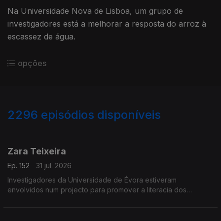
Na Universidade Nova de Lisboa, um grupo de
investigadores está a melhorar a resposta do arroz à
escassez de água.
opções
2296
episódios disponíveis
941840
939378
934096
931692
927459
923086
Zara Teixeira
Ep. 152
31 jul. 2026
Investigadores da Universidade de Évora estiveram
envolvidos num projecto para promover a literacia dos
oceanos.