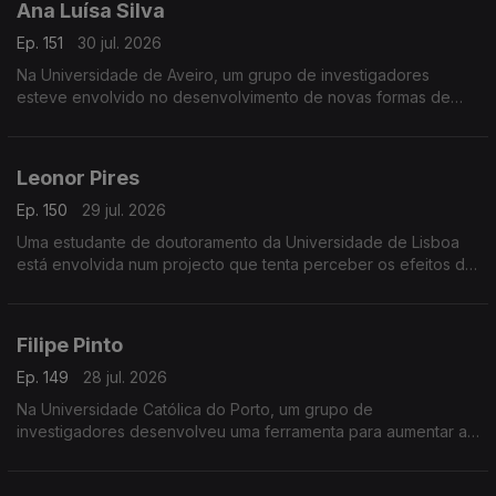
Ana Luísa Silva
Ep. 151
30 jul. 2026
Na Universidade de Aveiro, um grupo de investigadores
esteve envolvido no desenvolvimento de novas formas de
detecção de inflamação, usando a saliva em alternativa ao
sangue.
Leonor Pires
Ep. 150
29 jul. 2026
Uma estudante de doutoramento da Universidade de Lisboa
está envolvida num projecto que tenta perceber os efeitos da
estimulação eléctrica no tratamento da esclerose lateral
amiotrófica.
Filipe Pinto
Ep. 149
28 jul. 2026
Na Universidade Católica do Porto, um grupo de
investigadores desenvolveu uma ferramenta para aumentar a
transparência de contas no sector social português.