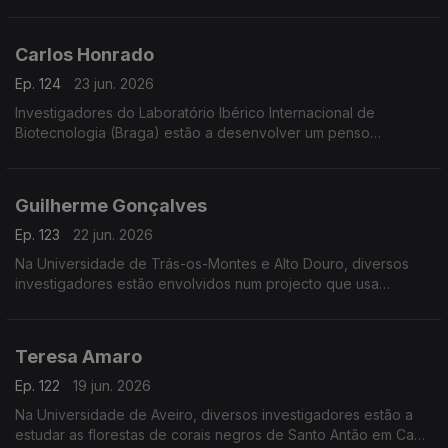
vida.
Carlos Honrado
Ep. 124
23 jun. 2026
Investigadores do Laboratório Ibérico Internacional de
Biotecnologia (Braga) estão a desenvolver um penso
higiénico para diagnóstico da endometriose, doença crónica
que afecta 10% das mulheres em idade reprodutiva.
Guilherme Gonçalves
Ep. 123
22 jun. 2026
Na Universidade de Trás-os-Montes e Alto Douro, diversos
investigadores estão envolvidos num projecto que usa
realidade virtual para melhorar o ensino de conceitos 3D.
Teresa Amaro
Ep. 122
19 jun. 2026
Na Universidade de Aveiro, diversos investigadores estão a
estudar as florestas de corais negros de Santo Antão em Cabo