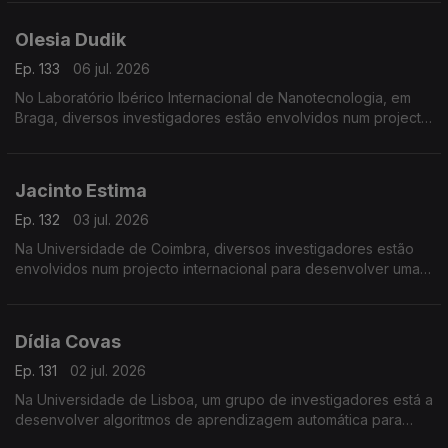
Olesia Dudik
Ep. 133
06 jul. 2026
No Laboratório Ibérico Internacional de Nanotecnologia, em
Braga, diversos investigadores estão envolvidos num projecto
de fabrico e reciclagem de baterias de lítio.
Jacinto Estima
Ep. 132
03 jul. 2026
Na Universidade de Coimbra, diversos investigadores estão
envolvidos num projecto internacional para desenvolver uma
rede de sensores de baixo custo e uma plataforma para
ajudar a prevenir incêndios.
Dídia Covas
Ep. 131
02 jul. 2026
Na Universidade de Lisboa, um grupo de investigadores está a
desenvolver algoritmos de aprendizagem automática para
detectar, em tempo real, anomalias na distribuição de água.