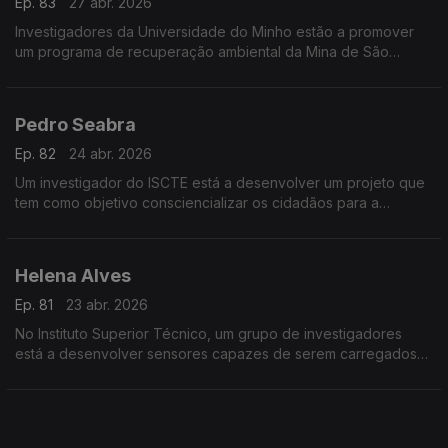
Ep. 83
27 abr. 2026
Investigadores da Universidade do Minho estão a promover
um programa de recuperação ambiental da Mina de São
Domingos, usando a inteligência artificial.
Pedro Seabra
Ep. 82
24 abr. 2026
Um investigador do ISCTE está a desenvolver um projeto que
tem como objetivo consciencializar os cidadãos para a
importância da segurança marítima europeia.
Helena Alves
Ep. 81
23 abr. 2026
No Instituto Superior Técnico, um grupo de investigadores
está a desenvolver sensores capazes de serem carregados
por eletricidade estática sem recorrer a baterias.