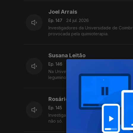
Joel Arrais
Ep. 147
24 jul. 2026
Investigadores da Universidade de Coimbr
provocada pela quimioterapia.
Susana Leitão
Ep. 146
23 jul. 2026
Na Universidade Nova de Lisboa, um grupo
leguminosas na Europa.
Rosário Domingues
Ep. 145
22 jul. 2026
Investigadores da Universidade de Aveiro 
não só.