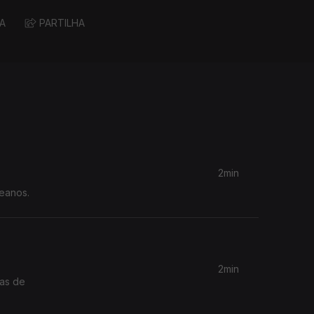
A
PARTILHA
2min
ceanos.
2min
mas de