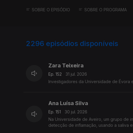
SOBRE O EPISÓDIO
SOBRE O PROGRAMA
2296
episódios disponíveis
941840
939378
934096
Zara Teixeira
Ep. 152
31 jul. 2026
Investigadores da Universidade de Évora e
Ana Luísa Silva
Ep. 151
30 jul. 2026
Na Universidade de Aveiro, um grupo de i
detecção de inflamação, usando a saliva e