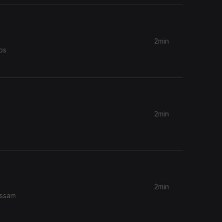
2min
os
2min
2min
ossam