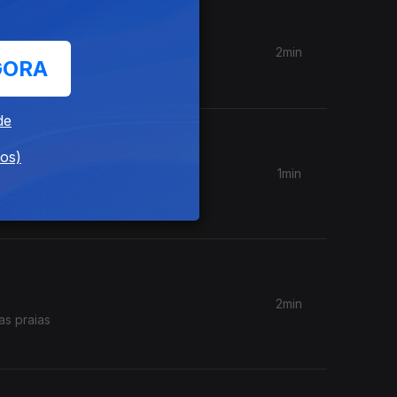
2min
GORA
eis.
de
dos)
1min
dar as
2min
as praias