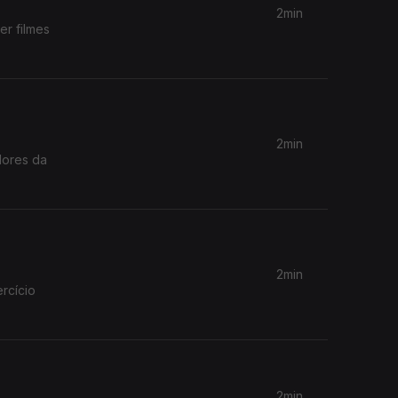
2min
er filmes
2min
dores da
2min
rcício
2min