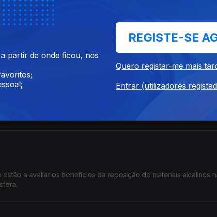
REGISTE-SE A
estigadores está a explorar as potencialidades das flores comestív
 partir de onde ficou, nos
Quero registar-me mais tar
avoritos;
ssoal;
Entrar (utilizadores regista
anotecnologia, em Braga, um estudante de doutoramento está a estu
estão a avaliar os benefícios da reposição de materiais alcalinos n
sfera.