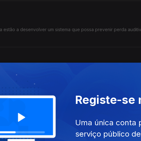
a estão a desenvolver um sistema que possa prevenir perda auditi
 de investigadores está envolvido num projecto para promover o c
Registe-se
Uma única conta 
estão a usar resíduos de peixes para produzir outros produtos alim
serviço público d