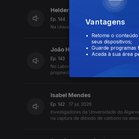
Helder Oliveira
Ep. 144
21 jul. 2026
Vantagens
Na Universidade do Porto, um grupo de inv
Retome o conteúdo a
seus dispositivos;
Guarde programas f
João Henriques
Aceda à sua área pe
Ep. 143
20 jul. 2026
No Laboratório Ibérico Internacional de N
propriedades magnéticas de grafenos.
Isabel Mendes
Ep. 142
17 jul. 2026
Investigadores da Universidade do Algarve 
na captura de dióxido de carbono na atmo