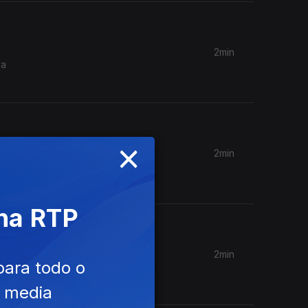
2min
va
×
2min
ultivo de
 na RTP
2min
para todo o
entares e
e media