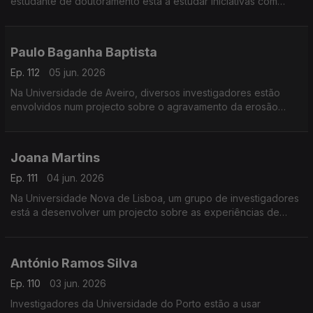
estudante de doutoramento está a estudar iniciativas com
capacidade de transformação social.
Paulo Baganha Baptista
Ep. 112
05 jun. 2026
Na Universidade de Aveiro, diversos investigadores estão
envolvidos num projecto sobre o agravamento da erosão
costeira.
Joana Martins
Ep. 111
04 jun. 2026
Na Universidade Nova de Lisboa, um grupo de investigadores
está a desenvolver um projecto sobre as experiências de
transreligiosidade na resposta às crises.
António Ramos Silva
Ep. 110
03 jun. 2026
Investigadores da Universidade do Porto estão a usar