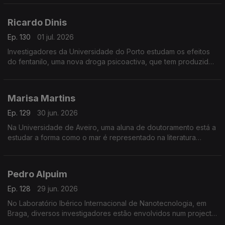
Ricardo Dinis
Ep. 130
01 jul. 2026
Investigadores da Universidade do Porto estudam os efeitos
do fentanilo, uma nova droga psicoactiva, que tem produzido
resultados muito nefastos em muitos países.
Marisa Martins
Ep. 129
30 jun. 2026
Na Universidade de Aveiro, uma aluna de doutoramento está a
estudar a forma como o mar é representado na literatura
infantil portuguesa.
Pedro Alpuim
Ep. 128
29 jun. 2026
No Laboratório Ibérico Internacional de Nanotecnologia, em
Braga, diversos investigadores estão envolvidos num projecto
para construir sensores implantáveis no cérebro para