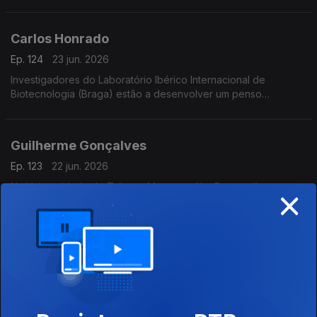
vida.
Carlos Honrado
Ep. 124
23 jun. 2026
Investigadores do Laboratório Ibérico Internacional de
Biotecnologia (Braga) estão a desenvolver um penso
higiénico para diagnóstico da endometriose, doença crónica
que afecta 10% das mulheres em idade reprodutiva.
Guilherme Gonçalves
Ep. 123
22 jun. 2026
×
Na Universidade de Trás-os-Montes e Alto Douro, diversos
investigadores estão envolvidos num projecto que usa
realidade virtual para melhorar o ensino de conceitos 3D.
Teresa Amaro
Ep. 122
19 jun. 2026
Na Universidade de Aveiro, diversos investigadores estão a
estudar as florestas de corais negros de Santo Antão em Cabo