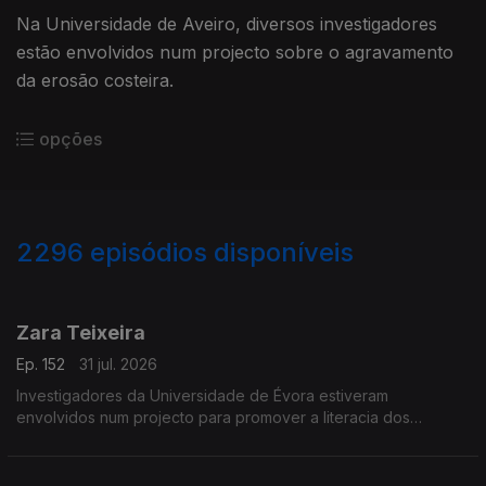
Na Universidade de Aveiro, diversos investigadores
estão envolvidos num projecto sobre o agravamento
da erosão costeira.
opções
2296
episódios disponíveis
941840
939378
934096
931692
927459
Zara Teixeira
Ep. 152
31 jul. 2026
Investigadores da Universidade de Évora estiveram
envolvidos num projecto para promover a literacia dos
oceanos.