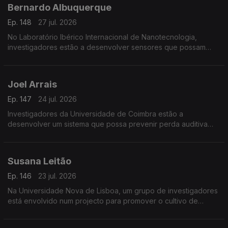
Bernardo Albuquerque
Ep. 148
27 jul. 2026
No Laboratório Ibérico Internacional de Nanotecnologia,
investigadores estão a desenvolver sensores que possam
detectar minúsculas quantidades de toxinas para prevenir os
efeitos das proliferações de algas nos bivalves.
Joel Arrais
Ep. 147
24 jul. 2026
Investigadores da Universidade de Coimbra estão a
desenvolver um sistema que possa prevenir perda auditiva
provocada pela quimioterapia.
Susana Leitão
Ep. 146
23 jul. 2026
Na Universidade Nova de Lisboa, um grupo de investigadores
está envolvido num projecto para promover o cultivo de
leguminosas na Europa.