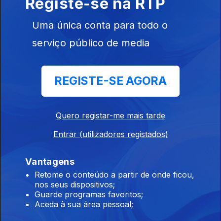
Registe-se na RTP
Verde.
Uma única conta para todo o
Carolina Marques
serviço público de media
Ep. 121
18 jun. 2026
Na Universidade de Lisboa, uma estudante de doutoramento
está a usar a inteligência artificial para ajudar os investigadores
a identificar vestígios de dinossauros.
REGISTE-SE AGORA
Teresa Magalhães
Quero registar-me mais tarde
Ep. 120
17 jun. 2026
Investigadores da Universidade do Porto estão a estudar a
Entrar (utilizadores registados)
relação entre a violência interpessoal e o seu impacto na
saúde.
Vantagens
Retome o conteúdo a partir de onde ficou,
Ricardo Silvestre
nos seus dispositivos;
Ep. 119
16 jun. 2026
Guarde programas favoritos;
Aceda à sua área pessoal;
Investigadores da Universidade do Minho estão a tentar
desenvolver uma vacina para a leishmaniose.