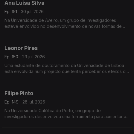
Ana Luísa Silva
Ep. 151
30 jul. 2026
Na Universidade de Aveiro, um grupo de investigadores
esteve envolvido no desenvolvimento de novas formas de
detecção de inflamação, usando a saliva em alternativa ao
sangue.
Leonor Pires
Ep. 150
29 jul. 2026
Uma estudante de doutoramento da Universidade de Lisboa
está envolvida num projecto que tenta perceber os efeitos da
estimulação eléctrica no tratamento da esclerose lateral
amiotrófica.
Filipe Pinto
Ep. 149
28 jul. 2026
Na Universidade Católica do Porto, um grupo de
investigadores desenvolveu uma ferramenta para aumentar a
transparência de contas no sector social português.