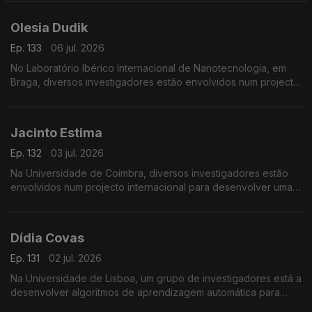
Olesia Dudik
Ep. 133
06 jul. 2026
No Laboratório Ibérico Internacional de Nanotecnologia, em
Braga, diversos investigadores estão envolvidos num projecto
de fabrico e reciclagem de baterias de lítio.
Jacinto Estima
Ep. 132
03 jul. 2026
Na Universidade de Coimbra, diversos investigadores estão
envolvidos num projecto internacional para desenvolver uma
rede de sensores de baixo custo e uma plataforma para
ajudar a prevenir incêndios.
Dídia Covas
Ep. 131
02 jul. 2026
Na Universidade de Lisboa, um grupo de investigadores está a
desenvolver algoritmos de aprendizagem automática para
detectar, em tempo real, anomalias na distribuição de água.