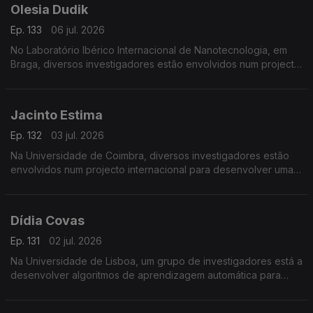
Olesia Dudik
Ep. 133
06 jul. 2026
No Laboratório Ibérico Internacional de Nanotecnologia, em
Braga, diversos investigadores estão envolvidos num projecto
de fabrico e reciclagem de baterias de lítio.
Jacinto Estima
Ep. 132
03 jul. 2026
Na Universidade de Coimbra, diversos investigadores estão
envolvidos num projecto internacional para desenvolver uma
rede de sensores de baixo custo e uma plataforma para
ajudar a prevenir incêndios.
Dídia Covas
Ep. 131
02 jul. 2026
Na Universidade de Lisboa, um grupo de investigadores está a
desenvolver algoritmos de aprendizagem automática para
detectar, em tempo real, anomalias na distribuição de água.