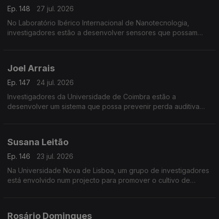
Ep. 148
27 jul. 2026
No Laboratório Ibérico Internacional de Nanotecnologia,
investigadores estão a desenvolver sensores que possam
detectar minúsculas quantidades de toxinas para prevenir os
efeitos das proliferações de algas nos bivalves.
Joel Arrais
Ep. 147
24 jul. 2026
Investigadores da Universidade de Coimbra estão a
desenvolver um sistema que possa prevenir perda auditiva
provocada pela quimioterapia.
Susana Leitão
Ep. 146
23 jul. 2026
Na Universidade Nova de Lisboa, um grupo de investigadores
está envolvido num projecto para promover o cultivo de
leguminosas na Europa.
Rosário Domingues