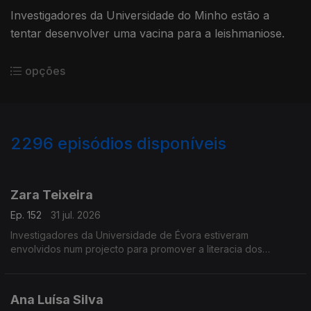
Investigadores da Universidade do Minho estão a
tentar desenvolver uma vacina para a leishmaniose.
opções
2296
episódios disponíveis
941840
939378
934096
931692
Zara Teixeira
Ep. 152
31 jul. 2026
Investigadores da Universidade de Évora estiveram
envolvidos num projecto para promover a literacia dos
oceanos.
Ana Luísa Silva