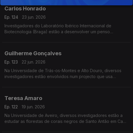
Carlos Honrado
Ep. 124
23 jun. 2026
Investigadores do Laboratório Ibérico Internacional de
Biotecnologia (Braga) estão a desenvolver um penso
higiénico para diagnóstico da endometriose, doença crónica
que afecta 10% das mulheres em idade reprodutiva.
Guilherme Gonçalves
Ep. 123
22 jun. 2026
Na Universidade de Trás-os-Montes e Alto Douro, diversos
investigadores estão envolvidos num projecto que usa
realidade virtual para melhorar o ensino de conceitos 3D.
Teresa Amaro
Ep. 122
19 jun. 2026
Na Universidade de Aveiro, diversos investigadores estão a
estudar as florestas de corais negros de Santo Antão em Cabo
Verde.