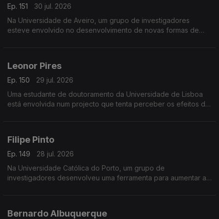
Ep. 151
30 jul. 2026
Na Universidade de Aveiro, um grupo de investigadores
esteve envolvido no desenvolvimento de novas formas de
detecção de inflamação, usando a saliva em alternativa ao
sangue.
Leonor Pires
Ep. 150
29 jul. 2026
Uma estudante de doutoramento da Universidade de Lisboa
está envolvida num projecto que tenta perceber os efeitos da
estimulação eléctrica no tratamento da esclerose lateral
amiotrófica.
Filipe Pinto
Ep. 149
28 jul. 2026
Na Universidade Católica do Porto, um grupo de
investigadores desenvolveu uma ferramenta para aumentar a
transparência de contas no sector social português.
Bernardo Albuquerque