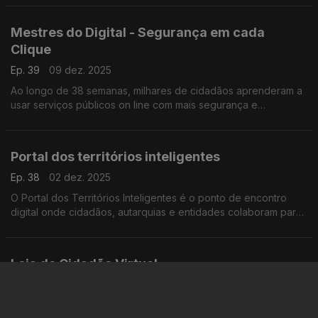
dúvidas. O Estado mais próximo de todos
Mestres do Digital - Segurança em cada
Clique
Ep. 39
09 dez. 2025
Ao longo de 38 semanas, milhares de cidadãos aprenderam a
usar serviços públicos on line com mais segurança e
confiança, através do projeto «Mestres do Digital». O Tiago
Vaz Pereira tem mais informações.
Portal dos territórios inteligentes
Ep. 38
02 dez. 2025
O Portal dos Territórios Inteligentes é o ponto de encontro
digital onde cidadãos, autarquias e entidades colaboram para
construir um país mais ligado, sustentável e centrado nas
pessoas. O Tiago Vaz Pereira conta mais.
Loja de Cidadão Virtual
Ep. 37
18 nov. 2025
Chegou a loja de Cidadão Virtual. Agora já pode tratar de 150