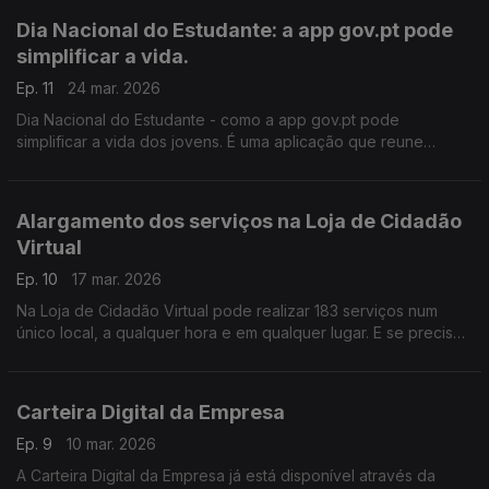
Dia Nacional do Estudante: a app gov.pt pode
simplificar a vida.
Ep. 11
24 mar. 2026
Dia Nacional do Estudante - como a app gov.pt pode
simplificar a vida dos jovens. É uma aplicação que reune
serviços públicos essenciais e que coloca vários documentos
oficiais no telemóvel, sempre à mão.
Alargamento dos serviços na Loja de Cidadão
Virtual
Ep. 10
17 mar. 2026
Na Loja de Cidadão Virtual pode realizar 183 serviços num
único local, a qualquer hora e em qualquer lugar. E se precisar
de ajuda, pode contar com apoio por videochamada. Está
tudo à distância de um clique em gov.pt
Carteira Digital da Empresa
Ep. 9
10 mar. 2026
A Carteira Digital da Empresa já está disponível através da