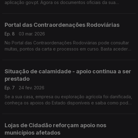
aplicação gov.pt. Agora os documentos oficiais da sua
empresa passam a estar sempre consigo no telemóvel -
atualizados, seguros e com validade legal.
Portal das Contraordenações Rodoviárias
Ep. 8
03 mar. 2026
No Portal das Contraordenações Rodoviárias pode consultar
multas, pontos da carta e processos em curso. Basta aceder
com a Chave Móvel Digital.
Situação de calamidade - apoio continua a ser
Basta aceder com a Chave Móvel Digital, quando e onde
prestado
quiser.
Ep. 7
24 fev. 2026
Se a sua casa, empresa ou exploração agrícola foi danificada,
conheça os apoios do Estado disponíveis e saiba como pode
pedi-los. Informe-se em apoioscalamidade.gov.pt ou dirija-se
às Lojas e Espaços Cidadão.
Lojas de Cidadão reforçam apoio nos
municípios afetados