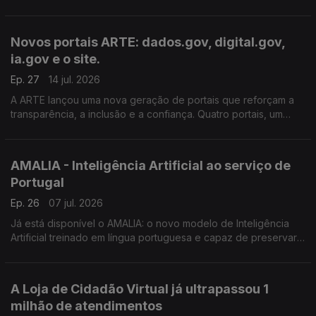
rápido, seguro e sem filas.
Saiba mais em arte.gov.pt e nas redes sociais da ARTE.
Novos portais ARTE: dados.gov, digital.gov,
ia.gov e o site.
Ep. 27
14 jul. 2026
A ARTE lançou uma nova geração de portais que reforçam a
transparência, a inclusão e a confiança. Quatro portais, um
Estados mais simples e mais próximo. Saiba mais em
arte.gov.pt.
AMALIA - Inteligência Artificial ao serviço de
Portugal
Ep. 26
07 jul. 2026
Já está disponível o AMALIA: o novo modelo de Inteligência
Artificial treinado em língua portuguesa e capaz de preservar a
nossa cultura, garantindo a soberania dos dados e a
construção de serviços públicos mais simples.
A Loja de Cidadão Virtual já ultrapassou 1
milhão de atendimentos