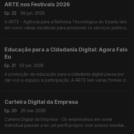
ARTE nos Festivais 2026
Ep. 22
09 jun. 2026
A ARTE - Agência para a Reforma Tecnológica do Estado tem
em curso várias iniciativas para promover os serviços públicos
digitais, entre elas, a presença da marca gov.pt em festivais de
verão.
Educação para a Cidadania Digital: Agora Falo
Eu
Ep. 21
02 jun. 2026
A promoção da educação para a cidadania digital passa por
dar voz e espaço à participação. A ARTE tem várias formas de
chegar aos mais novos e o jogo «Agora falo eu» é uma delas.
Saiba mais em arte.gov.pt.
Carteira Digital da Empresa
Ep. 20
26 mai. 2026
Carteira Digital da Empresa - Os empresários em nome
individual passam a ter um perfil próprio com acesso imediato
à sua atividade profissional e situação contributiva e tributária,