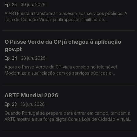
Ep. 25
30 jun. 2026
A ARTE está a transformar o acesso aos serviços públicos. A
Loja de Cidadão Virtual já ultrapassou 1 milhão de
atendimentos e a Chave Móvel Digital soma mais de 5 milhões
de ativações.
O Passe Verde da CP já chegou à aplicação
gov.pt
Ep. 24
23 jun. 2026
Agora o Passe Verde da CP viaja consigo no telemóvel.
Modernize a sua relação com os serviços públicos e
descarregue a app gov.pt. Mais simples, rápido e seguro. Mais
informações em arte.gov.pt
ARTE Mundial 2026
Ep. 23
16 jun. 2026
Quando Portugal se prepara para entrar em campo, também a
ARTE mostra a sua força digital.Com a Loja de Cidadão Virtual,
a Carteira Digital da Empresa, a Chave Móvel Digital e a app
gov.pt, a ARTE joga sempre para ganhar