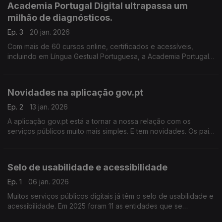
Academia Portugal Digital ultrapassa um
milhão de diagnósticos.
Ep. 3
20 jan. 2026
Com mais de 60 cursos online, certificados e acessíveis,
incluindo em Língua Gestual Portuguesa, a Academia Portugal
Digital prepara os portugueses para o futuro digital. O Tiago
Vaz Pereira tem mais pormenores.
Novidades na aplicação gov.pt
Ep. 2
13 jan. 2026
A aplicação gov.pt está a tornar a nossa relação com os
serviços públicos muito mais simples. E tem novidades. Os pais
podem carregar o Cartão de Cidadão dos filhos na aplicação.
O Tiago Vaz Pereira tem toda a informação
Selo de usabilidade e acessibilidade
Ep. 1
06 jan. 2026
Muitos serviços públicos digitais já têm o selo de usabilidade e
acessibilidade. Em 2025 foram 11 as entidades que se
destacaram pelo seu desempenho digital. O Tiago Vaz Pereira