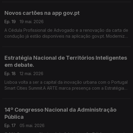
através da app gov.pt.
Novos cartões na app gov.pt
Ep. 19
19 mai. 2026
A Cédula Profissional de Advogado e a renovação da carta de
condução já estão disponíveis na aplicação gov.pt. Modernize
a sua relação com os serviços públicos e descarregue a app
gov.pt. Mais simples, rápido e seguro.
Estratégia Nacional de Territórios Inteligentes
em debate.
Ep. 18
12 mai. 2026
Lisboa volta a ser a capital da inovação urbana com o Portugal
Smart Cities Summit.A ARTE marca presença com a Estratégia
nacional de Territórios Inteligentes.
14º Congresso Nacional da Administração
Pública
Ep. 17
05 mai. 2026