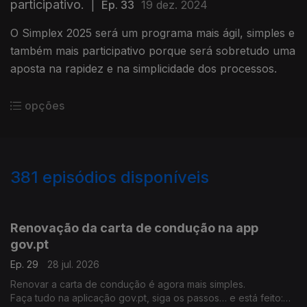
participativo.
|
Ep. 33
19 dez. 2024
O Simplex 2025 será um programa mais ágil, simples e
também mais participativo porque será sobretudo uma
aposta na rapidez e na simplicidade dos processos.
opções
381
episódios disponíveis
927174
905045
890274
Renovação da carta de condução na app
gov.pt
Ep. 29
28 jul. 2026
Renovar a carta de condução é agora mais simples.
Faça tudo na aplicação gov.pt, siga os passos… e está feito: