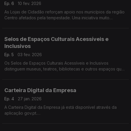
Ep. 6
10 fev. 2026
As Lojas de Cidadão reforçam apoio nos municípios da região
Centro afetados pela tempestade. Uma iniciativa muito
importate de apoio às populações. O Tiago Vaz Pereira tem
toda a informação.
Selos de Espaços Culturais Acessíveis e
Inclusivos
Ep. 5
03 fev. 2026
Os Selos de Espaços Culturais Acessíveis e Inclusivos
distinguem museus, teatros, bibliotecas e outros espaços que
garantem condições de acesso para todos.O Tiago Vaz
Pereira tem mais informações.
Carteira Digital da Empresa
Ep. 4
27 jan. 2026
A Carteira Digital da Empresa já está disponível através da
aplicação gov.pt.
Agora, os documentos oficiais da sua empresa passam a estar
sempre consigo no seu telemóvel - atualizados, seguros e
com validade legal.