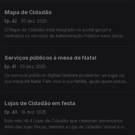
tem mais informações.
Mapa de Cidadão
Ep. 42
30 dez. 2025
O Mapa de Cidadão está integrado no portal gov.pt e
centraliza os serviços da Administração Pública numa única
plataforma. O Tiago Vaz Pereira tem mais informações.
Serviços públicos à mesa de Natal
Ep. 41
23 dez. 2025
Os serviços públicos digitais também podem ter um lugar na
sua mesa de Natal. Fale com a sua família, ajude quem precisa
e descubra a nova Loja de Cidadão Virtual. O Tiago Vaz
Pereira tem mais informações.
Lojas de Cidadão em festa
Ep. 40
16 dez. 2025
Este mês há 4 Lojas de Cidadão que celebram aniversários.
Além das lojas físicas, também a Loja de Cidadão Virtual e o
Centro de Contacto ajudam a realizar serviços e a responder a