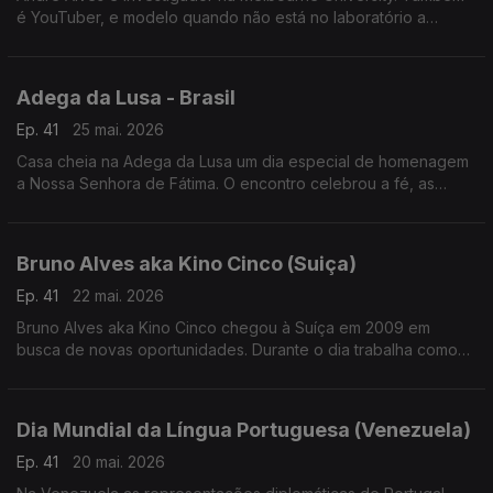
é YouTuber, e modelo quando não está no laboratório a
investigar a resistência dos insetos aos pesticidas.
Adega da Lusa - Brasil
Ep. 41
25 mai. 2026
Casa cheia na Adega da Lusa um dia especial de homenagem
a Nossa Senhora de Fátima. O encontro celebrou a fé, as
tradições e o espírito de união que atravessa gerações da
comunidade luso-brasileira.
Bruno Alves aka Kino Cinco (Suiça)
Ep. 41
22 mai. 2026
Bruno Alves aka Kino Cinco chegou à Suíça em 2009 em
busca de novas oportunidades. Durante o dia trabalha como
vidraceiro, mas é nos palcos, e nas redes sociais, que dá
largas ao seu lado mais brincalhão.
Dia Mundial da Língua Portuguesa (Venezuela)
Ep. 41
20 mai. 2026