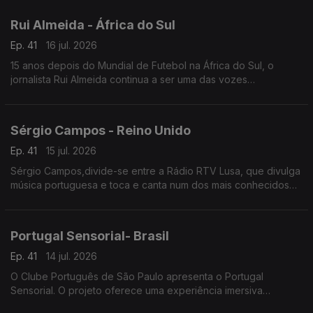
nos Estados Unidos.
Rui Almeida - África do Sul
Ep. 41
16 jul. 2026
15 anos depois do Mundial de Futebol na África do Sul, o
jornalista Rui Almeida continua a ser uma das vozes
portuguesas mais reconhecidas do jornalismo desportivo, nos
países da lusofonia.
Sérgio Campos - Reino Unido
Ep. 41
15 jul. 2026
Sérgio Campos,divide-se entre a Rádio RTV Lusa, que divulga
música portuguesa e toca e canta num dos mais conhecidos
restaurantes portugueses em Londres.
Portugal Sensorial- Brasil
Ep. 41
14 jul. 2026
O Clube Português de São Paulo apresenta o Portugal
Sensorial. O projeto oferece uma experiência imersiva
completa, combinando exposição histórica, alta gastronomia e