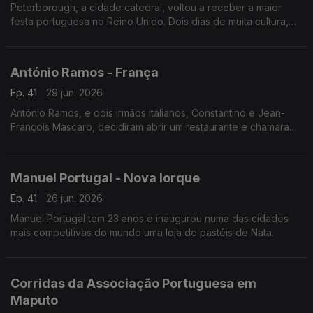
Peterborough, a cidade catedral, voltou a receber a maior
festa portuguesa no Reino Unido. Dois dias de muita cultura,
gastronomia e música lusa que juntou milhares de pessoas no
centro histórico da cidade.
António Ramos - França
Ep. 41
29 jun. 2026
António Ramos, e dois irmãos italianos, Constantino e Jean-
François Mascaro, decidiram abrir um restaurante e chamaram-
lhe Lusitália. Hoje, o grupo tem 16 pizzarias e vai abrir mais
duas até ao fim do ano.
Manuel Portugal - Nova Iorque
Ep. 41
26 jun. 2026
Manuel Portugal tem 23 anos e inaugurou numa das cidades
mais competitivas do mundo uma loja de pastéis de Nata.
Corridas da Associação Portuguesa em
Maputo