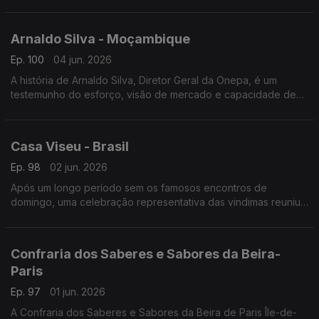
Seleção no Mundial e a sua ligação à diáspora.
Arnaldo Silva - Moçambique
Ep. 100
04 jun. 2026
A história de Arnaldo Silva, Diretor Geral da Onepa, é um
testemunho do esforço, visão de mercado e capacidade de
adaptação transcontinental.
Casa Viseu - Brasil
Ep. 98
02 jun. 2026
Após um longo período sem os famosos encontros de
domingo, uma celebração representativa das vindimas reuniu
portugueses e lusodescendentes na sede da Casa de Viseu.
Confraria dos Saberes e Sabores da Beira-
Paris
Ep. 97
01 jun. 2026
A Confraria dos Saberes e Sabores da Beira de Paris Île-de-