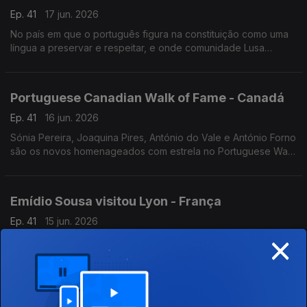
Ep. 41
17 jun. 2026
No país em que o português figura na constituição como uma
língua a preservar e respeitar, e onde comunidade Lusa
continua a desempenhar um papel importante no seu
desenvolvimento.
Portuguese Canadian Walk of Fame - Canadá
Ep. 41
16 jun. 2026
Sónia Pereira, Joaquina Pires, António do Vale e António Forno
são os novos homenageados com estrela no Portuguese Walk
of Fame em Toronto.
Emídio Sousa visitou Lyon - França
Ep. 41
15 jun. 2026
×
Emídio Sousa, regressou a França para um encontro que
serviu também para conferir o trabalho do consulado
português em Lyon e o ensino da língua portuguesa.
Festival de Folclore de Orbe - Suiça