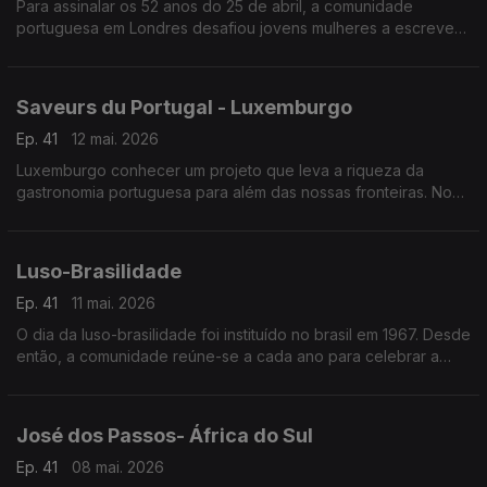
Para assinalar os 52 anos do 25 de abril, a comunidade
portuguesa em Londres desafiou jovens mulheres a escrever
cartas para o futuro sobre empoderamento feminino.
Saveurs du Portugal - Luxemburgo
Ep. 41
12 mai. 2026
Luxemburgo conhecer um projeto que leva a riqueza da
gastronomia portuguesa para além das nossas fronteiras. No
mês de fevereiro o Grão-Ducado foi palco da inauguração do
projeto “Saveurs du Portugal”.
Luso-Brasilidade
Ep. 41
11 mai. 2026
O dia da luso-brasilidade foi instituído no brasil em 1967. Desde
então, a comunidade reúne-se a cada ano para celebrar a
sólida relação de amizade ao longo do tempo.
José dos Passos- África do Sul
Ep. 41
08 mai. 2026