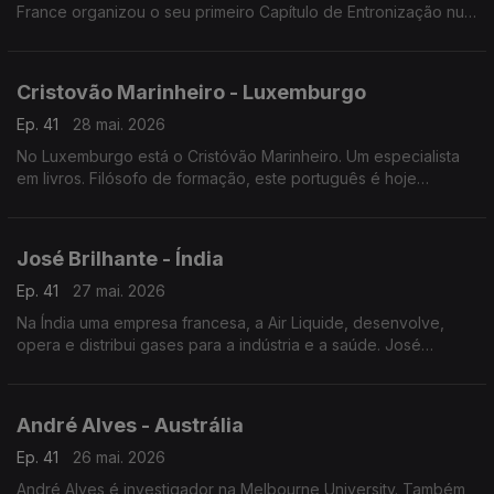
France organizou o seu primeiro Capítulo de Entronização num
restaurante português a norte da capital francesa.
Cristovão Marinheiro - Luxemburgo
Ep. 41
28 mai. 2026
No Luxemburgo está o Cristóvão Marinheiro. Um especialista
em livros. Filósofo de formação, este português é hoje
responsável pelas obras literárias mais antigas da Biblioteca
nacional do Grão-Ducado.
José Brilhante - Índia
Ep. 41
27 mai. 2026
Na Índia uma empresa francesa, a Air Liquide, desenvolve,
opera e distribui gases para a indústria e a saúde. José
Brilhante começou como operador de produção. É agora
engenheiro na Índia.
André Alves - Austrália
Ep. 41
26 mai. 2026
André Alves é investigador na Melbourne University. Também