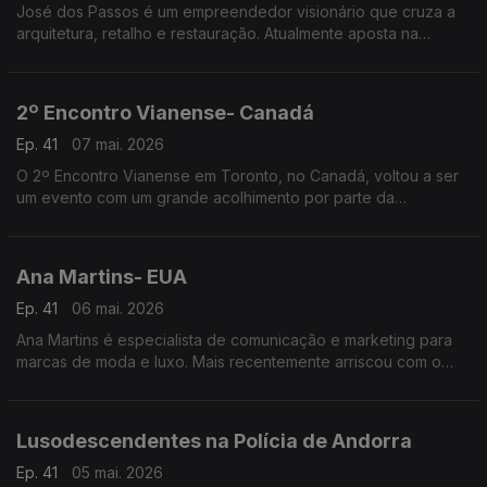
José dos Passos é um empreendedor visionário que cruza a
arquitetura, retalho e restauração. Atualmente aposta na
hotelaria e na criação de espaços que unem pessoas, culturas
e experiências.
2º Encontro Vianense- Canadá
Ep. 41
07 mai. 2026
O 2º Encontro Vianense em Toronto, no Canadá, voltou a ser
um evento com um grande acolhimento por parte da
comunidade portuguesa, com especial incidência junto dos
amantes do folclore e tradições do Alto Minho.
Ana Martins- EUA
Ep. 41
06 mai. 2026
Ana Martins é especialista de comunicação e marketing para
marcas de moda e luxo. Mais recentemente arriscou com o
lançamento da própria linha de joalharia.
Lusodescendentes na Polícia de Andorra
Ep. 41
05 mai. 2026