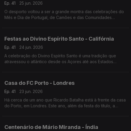
Ep. 41
25 jun. 2026
O desporto voltou a ser a grande montra das celebrações do
Mês e Dia de Portugal, de Camões e das Comunidades
Portuguesas em Maputo, capital de Moçambique.
Festas ao Divino Espírito Santo - Califórnia
Ep. 41
24 jun. 2026
A celebração do Divino Espírito Santo é uma tradição que
atravessou o atlântico desde os Açores até aos Estados
Unidos da América. Em San Diego na Califórnia, a festa faz-se
todos anos há já mais de 100 anos.
Casa do FC Porto - Londres
Ep. 41
23 jun. 2026
Há cerca de um ano que Ricardo Batalha está à frente da casa
do Porto, em Londres. Este ano, além da festa do título, a
comunidade portista a viver na capital do Reino Unido festejou
a Southern Sunday Football League.
Centenário de Mário Miranda - Índia