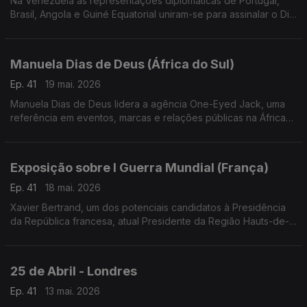
Na Venezuela as representações diplomáticas de Portugal,
Brasil, Angola e Guiné Equatorial uniram-se para assinalar o Dia
Mundial da Língua Portuguesa e o 30.º aniversário da
Comunidade de Países de Língua Portuguesa.
Manuela Dias de Deus (África do Sul)
Ep. 41
19 mai. 2026
Manuela Dias de Deus lidera a agência One-Eyed Jack, uma
referência em eventos, marcas e relações públicas na África
do Sul, com projetos de grande dimensão e campanhas para
marcas de destaque.
Exposição sobre I Guerra Mundial (França)
Ep. 41
18 mai. 2026
Xavier Bertrand, um dos potenciais candidatos à Presidência
da República francesa, atual Presidente da Região Hauts-de-
France, acolheu uma exposição sobre a participação dos
Portugueses na I Guerra mundial.
25 de Abril - Londres
Ep. 41
13 mai. 2026