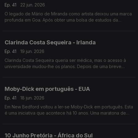
Ep. 41
22 jun. 2026
O legado de Mário de Miranda como artista deixou uma marca
profunda em Goa. Após obter uma bolsa de estudos da
Fundação Calouste Gulbenkian, Mário dedicou-se a desenhar
as pessoas e os lugares que visitava.
Clarinda Costa Sequeira - Irlanda
Ep. 41
19 jun. 2026
Clarinda Costa Sequeira queria ser médica, mas o acesso à
universidade mudou-lhe os planos. Depois de uma breve
passagem pela Finlândia, é na Irlanda que encontrámos esta
engenheira química.
Moby-Dick em português - EUA
Ep. 41
18 jun. 2026
Em New Bedford voltou a ler-se Moby-Dick em português. Esta
é uma iniciativa que acontece há 10 anos. Uma maratona de
leitura que acontece em simultâneo em várias cidades.
10 Junho Pretória - África do Sul