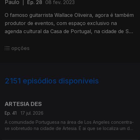
Paulo
|
Ep. 28
08 fev. 2023
O famoso guitarrista Wallace Oliveira, agora é também
produtor de eventos, com espaço exclusivo na
agenda cultural da Casa de Portugal, na cidade de São
Paulo, no Brasil para promover o fado.
opções
2151
episódios disponíveis
939657
935640
930521
925647
ARTESIA DES
Ep. 41
17 jul. 2026
A comunidade Portuguesa na área de Los Angeles concentra-
se sobretudo na cidade de Artesia. É ai que se localiza um dos
mais frequentados e dinâmicos, centros culturais Portugueses