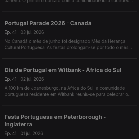
Janeiro. O primeiro contato com a comunidade lusa sucedeu
numa noite festiva
Portugal Parade 2026 - Canadá
Ep. 41
03 jul. 2026
No Canadá o mês de junho foi designado Mês da Herança
Cultural Portuguesa. As festas prolongam-se por todo o mês
de junho, mas o ponto mais alto é a Parada de Portugal.
Dia de Portugal em Witbank - África do Sul
Ep. 41
02 jul. 2026
A 100 km de Joanesburgo, na África do Sul, a comunidade
portuguesa residente em Witbank reuniu-se para celebrar o
Dia de Portugal e convidou vários artistas da comunidade.
Festa Portuguesa em Peterborough -
Inglaterra
Ep. 41
01 jul. 2026