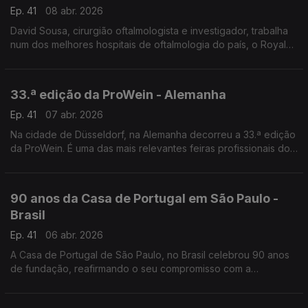
Ep. 41
08 abr. 2026
David Sousa, cirurgião oftalmologista e investigador, trabalha
num dos melhores hospitais de oftalmologia do país, o Royal
Victorian Eye and Ear Hospital, em Melbourne.
33.ª edição da ProWein - Alemanha
Ep. 41
07 abr. 2026
Na cidade de Düsseldorf, na Alemanha decorreu a 33.ª edição
da ProWein. É uma das mais relevantes feiras profissionais do
mundo dedicadas ao setor dos vinhos e bebidas espirituosas.
90 anos da Casa de Portugal em São Paulo -
Brasil
Ep. 41
06 abr. 2026
A Casa de Portugal de São Paulo, no Brasil celebrou 90 anos
de fundação, reafirmando o seu compromisso com a
preservação e a divulgação da cultura lusa no Brasil.