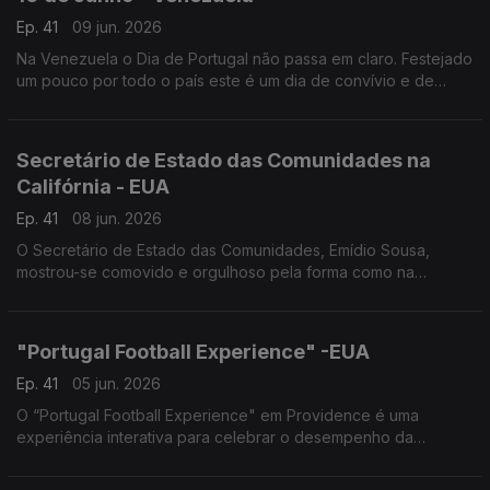
Ep. 41
09 jun. 2026
Na Venezuela o Dia de Portugal não passa em claro. Festejado
um pouco por todo o país este é um dia de convívio e de
promoção das artes e cultura lusas.
Secretário de Estado das Comunidades na
Califórnia - EUA
Ep. 41
08 jun. 2026
O Secretário de Estado das Comunidades, Emídio Sousa,
mostrou-se comovido e orgulhoso pela forma como na
diáspora se celebra Portugal.
"Portugal Football Experience" -EUA
Ep. 41
05 jun. 2026
O “Portugal Football Experience" em Providence é uma
experiência interativa para celebrar o desempenho da
Seleção no Mundial e a sua ligação à diáspora.