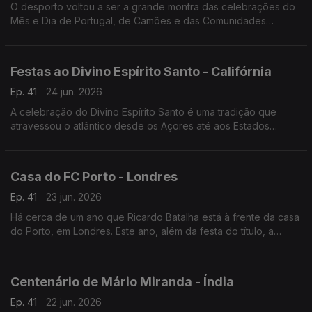
O desporto voltou a ser a grande montra das celebrações do
Mês e Dia de Portugal, de Camões e das Comunidades
Portuguesas em Maputo, capital de Moçambique.
Festas ao Divino Espírito Santo - Califórnia
Ep. 41
24 jun. 2026
A celebração do Divino Espírito Santo é uma tradição que
atravessou o atlântico desde os Açores até aos Estados
Unidos da América. Em San Diego na Califórnia, a festa faz-se
todos anos há já mais de 100 anos.
Casa do FC Porto - Londres
Ep. 41
23 jun. 2026
Há cerca de um ano que Ricardo Batalha está à frente da casa
do Porto, em Londres. Este ano, além da festa do título, a
comunidade portista a viver na capital do Reino Unido festejou
a Southern Sunday Football League.
Centenário de Mário Miranda - Índia
Ep. 41
22 jun. 2026