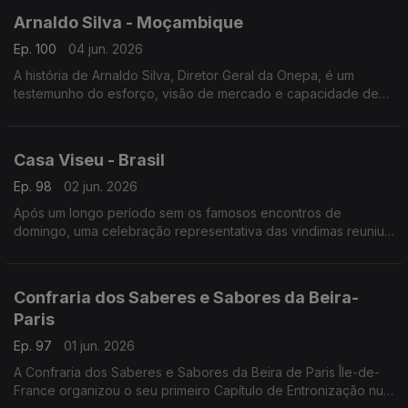
Arnaldo Silva - Moçambique
Ep. 100
04 jun. 2026
A história de Arnaldo Silva, Diretor Geral da Onepa, é um
testemunho do esforço, visão de mercado e capacidade de
adaptação transcontinental.
Casa Viseu - Brasil
Ep. 98
02 jun. 2026
Após um longo período sem os famosos encontros de
domingo, uma celebração representativa das vindimas reuniu
portugueses e lusodescendentes na sede da Casa de Viseu.
Confraria dos Saberes e Sabores da Beira-
Paris
Ep. 97
01 jun. 2026
A Confraria dos Saberes e Sabores da Beira de Paris Île-de-
France organizou o seu primeiro Capítulo de Entronização num