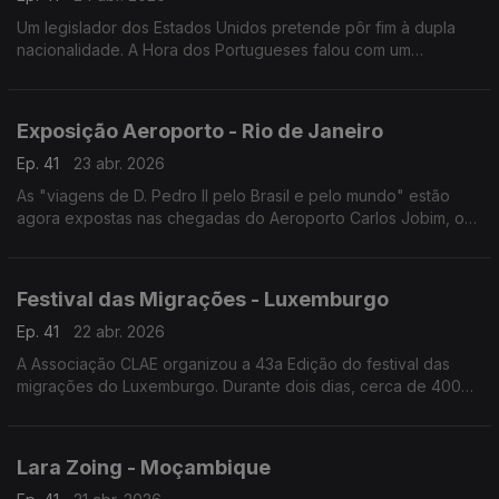
Um legislador dos Estados Unidos pretende pôr fim à dupla
nacionalidade. A Hora dos Portugueses falou com um
legislador que se opõe a este projecto de lei."
Exposição Aeroporto - Rio de Janeiro
Ep. 41
23 abr. 2026
As "viagens de D. Pedro II pelo Brasil e pelo mundo" estão
agora expostas nas chegadas do Aeroporto Carlos Jobim, o
segundo maior aeroporto do Brasil, no Rio de Janeiro.
Festival das Migrações - Luxemburgo
Ep. 41
22 abr. 2026
A Associação CLAE organizou a 43a Edição do festival das
migrações do Luxemburgo. Durante dois dias, cerca de 400
stands aguardaram os visitantes.
Lara Zoing - Moçambique