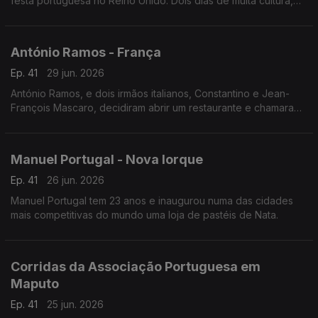
festa portuguesa no Reino Unido. Dois dias de muita cultura,
gastronomia e música lusa que juntou milhares de pessoas no
centro histórico da cidade.
António Ramos - França
Ep. 41
29 jun. 2026
António Ramos, e dois irmãos italianos, Constantino e Jean-
François Mascaro, decidiram abrir um restaurante e chamaram-
lhe Lusitália. Hoje, o grupo tem 16 pizzarias e vai abrir mais
duas até ao fim do ano.
Manuel Portugal - Nova Iorque
Ep. 41
26 jun. 2026
Manuel Portugal tem 23 anos e inaugurou numa das cidades
mais competitivas do mundo uma loja de pastéis de Nata.
Corridas da Associação Portuguesa em
Maputo
Ep. 41
25 jun. 2026