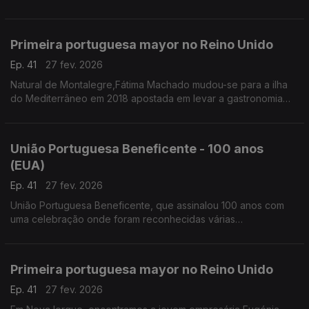
na Universidade de Lausanne. Em 2021 a sua tese de
doutoramento recebeu o prémio de excelência da
Universidade de Lausanne e serve igualmente de base ao seu
Primeira portuguesa mayor no Reino Unido
mais recente livro, “Explicar para Cuidar”.
Ep. 41
27 fev. 2026
Natural de Montalegre,Fátima Machado mudou-se para a ilha
do Mediterrâneo em 2018 apostada em levar a gastronomia
lusa até ao território insular.
União Portuguesa Beneficente - 100 anos
(EUA)
Ep. 41
27 fev. 2026
União Portuguesa Beneficente, que assinalou 100 anos com
uma celebração onde foram reconhecidas várias
personalidades que contribuíram para a história e o
desenvolvimento da associação.
Primeira portuguesa mayor no Reino Unido
Ep. 41
27 fev. 2026