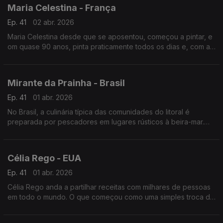
Maria Celestina - França
Ep. 41
02 abr. 2026
Maria Celestina desde que se aposentou, começou a pintar, e
om quase 90 anos, pinta praticamente todos os dias e, com a
ajuda da filha e da neta, têm-se multiplicado exposições.
Mirante da Prainha - Brasil
Ep. 41
01 abr. 2026
No Brasil, a culinária típica das comunidades do litoral é
preparada por pescadores em lugares rústicos à beira-mar.
Este modelo de negócio mudou a vida do jovem advogado
português Hugo Renato após chegar ao Rio.
Célia Rego - EUA
Ep. 41
01 abr. 2026
Célia Rego anda a partilhar receitas com milhares de pessoas
em todo o mundo. O que começou como uma simples troca de
receitas entre mãe e filha transformou-se numa verdadeira
sensação viral.