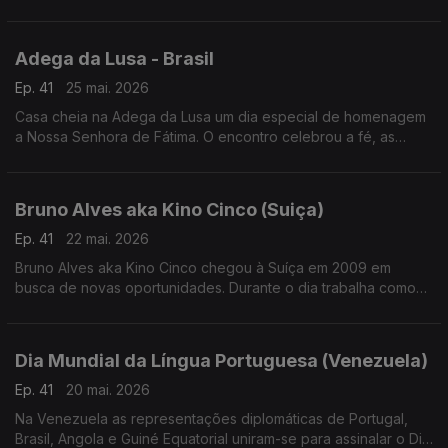
investigar a resistência dos insetos aos pesticidas.
Adega da Lusa - Brasil
Ep. 41
25 mai. 2026
Casa cheia na Adega da Lusa um dia especial de homenagem
a Nossa Senhora de Fátima. O encontro celebrou a fé, as
tradições e o espírito de união que atravessa gerações da
comunidade luso-brasileira.
Bruno Alves aka Kino Cinco (Suiça)
Ep. 41
22 mai. 2026
Bruno Alves aka Kino Cinco chegou à Suíça em 2009 em
busca de novas oportunidades. Durante o dia trabalha como
vidraceiro, mas é nos palcos, e nas redes sociais, que dá
largas ao seu lado mais brincalhão.
Dia Mundial da Língua Portuguesa (Venezuela)
Ep. 41
20 mai. 2026
Na Venezuela as representações diplomáticas de Portugal,
Brasil, Angola e Guiné Equatorial uniram-se para assinalar o Dia