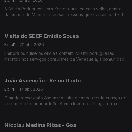
Ep. 41
21 abr. 2026
A Artista Portuguesa Lara Zoing reuniu na casa velha, centro
da cidade de Maputo, diversas pessoas que fizeram parte de
seu percurso de 14 anos, em que viveu na capital
moçambicana.
Visita do SECP Emidio Sousa
Ep. 41
20 abr. 2026
Embora os números oficiais contem 220 mil portugueses
inscritos nos serviços consulares da Venezuela, a comunidade
portuguesa naquele país, é muito maior, devendo ser superior
a 1 milhão.
João Ascenção - Reino Unido
Ep. 41
17 abr. 2026
O madeirense João Ascensão tinha o sonho desde criança de
aprender a tocar acordeão. A vida levou-o até Inglaterra e
seria em Londres que o destino o levou a aprender a tocar o
ambicionado instrumento.
Nicolau Medina Ribas - Goa