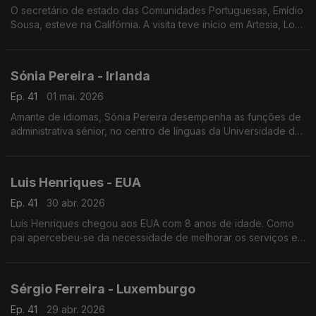
O secretário de estado das Comunidades Portuguesas, Emídio
Sousa, esteve na Califórnia. A visita teve início em Artesia, Los
Angeles, passando depois por San Diego, vale e baía de São
Francisco.
Sónia Pereira - Irlanda
Ep. 41
01 mai. 2026
Amante de idiomas, Sónia Pereira desempenha as funções de
administrativa sénior, no centro de línguas da Universidade de
Limerick.
Luis Henriques - EUA
Ep. 41
30 abr. 2026
Luís Henriques chegou aos EUA com 8 anos de idade. Como
pai apercebeu-se da necessidade de melhorar os serviços e
candidatou-se ao Comité de Administração Escolar da sua
cidade.
Sérgio Ferreira - Luxemburgo
Ep. 41
29 abr. 2026