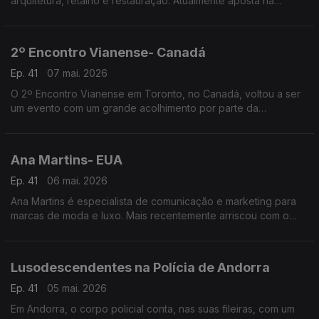
arquitetura, retalho e restauração. Atualmente aposta na
hotelaria e na criação de espaços que unem pessoas, culturas
e experiências.
2º Encontro Vianense- Canadá
Ep. 41
07 mai. 2026
O 2º Encontro Vianense em Toronto, no Canadá, voltou a ser
um evento com um grande acolhimento por parte da
comunidade portuguesa, com especial incidência junto dos
amantes do folclore e tradições do Alto Minho.
Ana Martins- EUA
Ep. 41
06 mai. 2026
Ana Martins é especialista de comunicação e marketing para
marcas de moda e luxo. Mais recentemente arriscou com o
lançamento da própria linha de joalharia.
Lusodescendentes na Polícia de Andorra
Ep. 41
05 mai. 2026
Em Andorra, o corpo policial conta, nas suas fileiras, com um