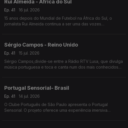
Rui Almeida - África do Sul
Ep. 41
16 jul. 2026
15 anos depois do Mundial de Futebol na África do Sul, o
jornalista Rui Almeida continua a ser uma das vozes
portuguesas mais reconhecidas do jornalismo desportivo, nos
países da lusofonia.
Sérgio Campos - Reino Unido
Ep. 41
15 jul. 2026
Sérgio Campos,divide-se entre a Rádio RTV Lusa, que divulga
música portuguesa e toca e canta num dos mais conhecidos
restaurantes portugueses em Londres.
Portugal Sensorial- Brasil
Ep. 41
14 jul. 2026
O Clube Português de São Paulo apresenta o Portugal
Sensorial. O projeto oferece uma experiência imersiva
completa, combinando exposição histórica, alta gastronomia e
um show audiovisual tecnológico.