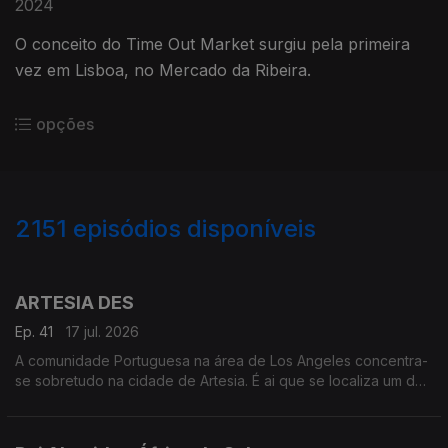
2024
O conceito do Time Out Market surgiu pela primeira
vez em Lisboa, no Mercado da Ribeira.
opções
2151
episódios disponíveis
939657
935640
930521
925647
922181
916969
911615
908560
905350
ARTESIA DES
Ep. 41
17 jul. 2026
A comunidade Portuguesa na área de Los Angeles concentra-
se sobretudo na cidade de Artesia. É ai que se localiza um dos
mais frequentados e dinâmicos, centros culturais Portugueses
nos Estados Unidos.