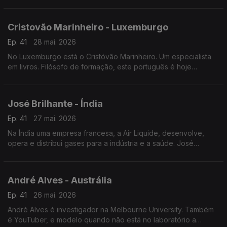
restaurante português a norte da capital francesa.
Cristovão Marinheiro - Luxemburgo
Ep. 41
28 mai. 2026
No Luxemburgo está o Cristóvão Marinheiro. Um especialista
em livros. Filósofo de formação, este português é hoje
responsável pelas obras literárias mais antigas da Biblioteca
nacional do Grão-Ducado.
José Brilhante - Índia
Ep. 41
27 mai. 2026
Na Índia uma empresa francesa, a Air Liquide, desenvolve,
opera e distribui gases para a indústria e a saúde. José
Brilhante começou como operador de produção. É agora
engenheiro na Índia.
André Alves - Austrália
Ep. 41
26 mai. 2026
André Alves é investigador na Melbourne University. Também
é YouTuber, e modelo quando não está no laboratório a