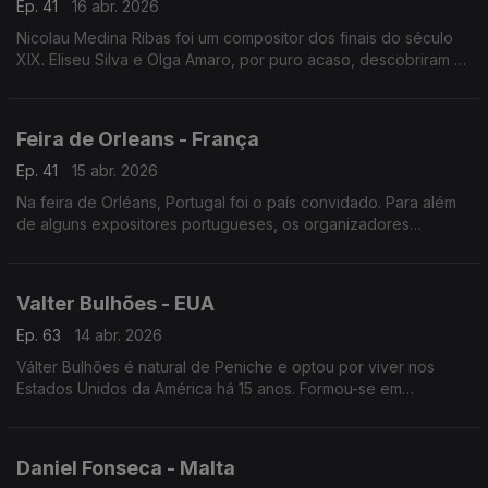
Ep. 41
16 abr. 2026
Nicolau Medina Ribas foi um compositor dos finais do século
XIX. Eliseu Silva e Olga Amaro, por puro acaso, descobriram o
espólio do autor.
Feira de Orleans - França
Ep. 41
15 abr. 2026
Na feira de Orléans, Portugal foi o país convidado. Para além
de alguns expositores portugueses, os organizadores
surpreenderam o público e apresentaram uma enorme
exposição sobre Lisboa.
Valter Bulhões - EUA
Ep. 63
14 abr. 2026
Válter Bulhões é natural de Peniche e optou por viver nos
Estados Unidos da América há 15 anos. Formou-se em
Informática, mas é no futebol que encontrou vocação.
Daniel Fonseca - Malta