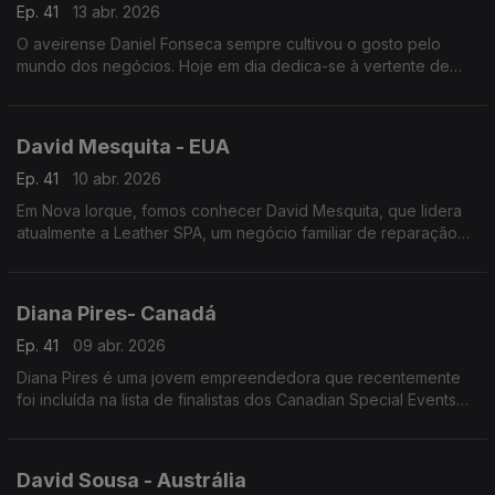
Ep. 41
13 abr. 2026
O aveirense Daniel Fonseca sempre cultivou o gosto pelo
mundo dos negócios. Hoje em dia dedica-se à vertente de
desenvolvimento de negócio e marketing na área do iGaming.
David Mesquita - EUA
Ep. 41
10 abr. 2026
Em Nova Iorque, fomos conhecer David Mesquita, que lidera
atualmente a Leather SPA, um negócio familiar de reparação
de calçado.
Diana Pires- Canadá
Ep. 41
09 abr. 2026
Diana Pires é uma jovem empreendedora que recentemente
foi incluída na lista de finalistas dos Canadian Special Events
Awards o que, só por si, já significa muito para esta jovem
luso-canadiana
David Sousa - Austrália