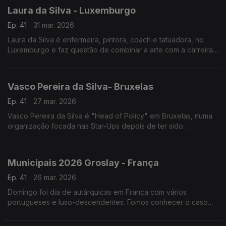
Laura da Silva - Luxemburgo
Ep. 41
31 mar. 2026
Laura da Silva é enfermeira, pintora, coach e tatuadora, no
Luxemburgo e faz questão de combinar a arte com a carreira
profissional, tudo em prol do bem-estar das suas pacientes.
Vasco Pereira da Silva- Bruxelas
Ep. 41
27 mar. 2026
Vasco Pereira da Silva é "Head of Policy" em Bruxelas, numa
organização focada nas Star-Ups depois de ter sido
conselheiro e adjunto do ministro da presidência e de ter sido
representante permanente de Portugal na UE.
Municipais 2026 Groslay - França
Ep. 41
26 mar. 2026
Domingo foi dia de autárquicas em França com vários
portugueses e luso-descendentes. Fomos conhecer o caso
de Groslay com pouco mais de 8.000 habitantes e onde
concorrem nada menos do que 15 candidatos com