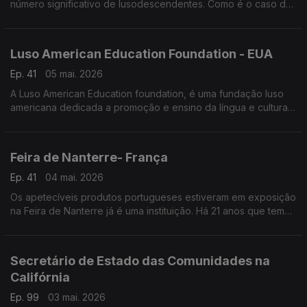
número significativo de lusodescendentes. Como é o caso de
Nuno Costa.
Luso American Education Foundation - EUA
Ep. 41
05 mai. 2026
A Luso American Education foundation, é uma fundação luso
americana dedicada a promoção e ensino da língua e cultura
Portuguesa no estado da Califórnia e nos Estados Unidos da
América.
Feira de Nanterre- França
Ep. 41
04 mai. 2026
Os apetecíveis produtos portugueses estiveram em exposição
na Feira de Nanterre já é uma instituição. Há 21 anos que tem
estabelecido pontes entre os municípios portugueses e os
lusos que moram na região parisiense.
Secretário de Estado das Comunidades na
Califórnia
Ep. 99
03 mai. 2026