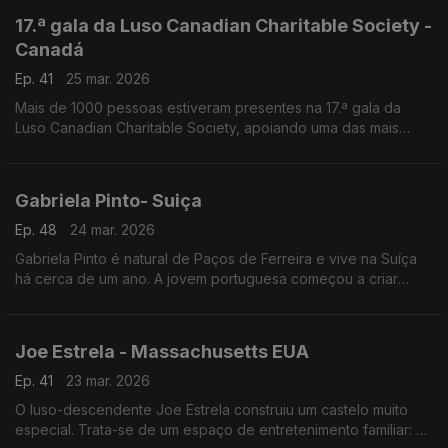
origem lusa!
17.ª gala da Luso Canadian Charitable Society -
Canadá
Ep. 41
25 mar. 2026
Mais de 1000 pessoas estiveram presentes na 17.ª gala da
Luso Canadian Charitable Society, apoiando uma das mais
prestigiadas instituições solidárias que nasceram no seio da
comunidade portuguesa. Foram angariados mais de 500 mil
dólares.
Gabriela Pinto- Suiça
Ep. 48
24 mar. 2026
Gabriela Pinto é natural de Paços de Ferreira e vive na Suíça
há cerca de um ano. A jovem portuguesa começou a criar
conteúdos no TikTok há quatro anos, com vídeos de lifestyle.
Joe Estrela - Massachusetts EUA
Ep. 41
23 mar. 2026
O luso-descendente Joe Estrela construiu um castelo muito
especial. Trata-se de um espaço de entretenimento familiar: o