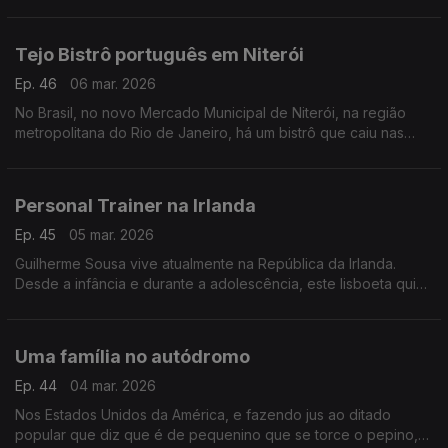
Silver Stone Castle
Tejo Bistrô português em Niterói
Ep. 46
06 mar. 2026
No Brasil, no novo Mercado Municipal de Niterói, na região
metropolitana do Rio de Janeiro, há um bistrô que caiu nas
graças dos clientes.
Personal Trainer na Irlanda
Ep. 45
05 mar. 2026
Guilherme Sousa vive atualmente na República da Irlanda.
Desde a infância e durante a adolescência, este lisboeta quis
desde cedo dedicar-se ao mundo do desporto.
Uma família no autódromo
Ep. 44
04 mar. 2026
Nos Estados Unidos da América, e fazendo jus ao ditado
popular que diz que é de pequenino que se torce o pepino,