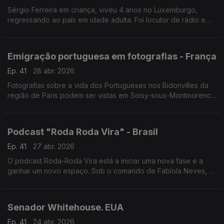
Sérgio Ferreira em criança, viveu 4 anos no Luxemburgo,
regressando ao país em idade adulta. Foi locutor de rádio e
hoje é um dos nomes mais importantes na luta pelos os direitos
dos trabalhadores imigrantes.
Emigração portuguesa em fotografias - França
Ep. 41
28 abr. 2026
Fotografias sobre a vida dos Portugueses nos Bidonvilles da
região de Paris podem ser vistas em Soisy-sous-Montmorency
numa exposição que foi inaugurada pelo Secretário de Estado
das Comunidades, Emídio Sousa.
Podcast "Roda Roda Vira" - Brasil
Ep. 41
27 abr. 2026
O podcast Roda-Roda Vira está a iniciar uma nova fase e a
ganhar um novo espaço. Sob o comando de Fabíola Neves, o
formato reinventa-se sem perder a sua essência: divulgar e
conectar a comunidade luso-brasileira.
Senador Whitehouse. EUA
Ep. 41
24 abr. 2026