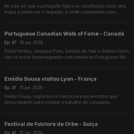
No país em que o português figura na constituição como uma
língua a preservar e respeitar, e onde comunidade Lusa
continua a desempenhar um papel importante no seu
desenvolvimento.
Portuguese Canadian Walk of Fame - Canadá
Ep. 41
16 jun. 2026
Sónia Pereira, Joaquina Pires, António do Vale e António Forno
são os novos homenageados com estrela no Portuguese Walk
of Fame em Toronto.
Emídio Sousa visitou Lyon - França
Ep. 41
15 jun. 2026
Emídio Sousa, regressou a França para um encontro que
serviu também para conferir o trabalho do consulado
português em Lyon e o ensino da língua portuguesa.
Festival de Folclore de Orbe - Suiça
Ep. 41
12 jun. 2026