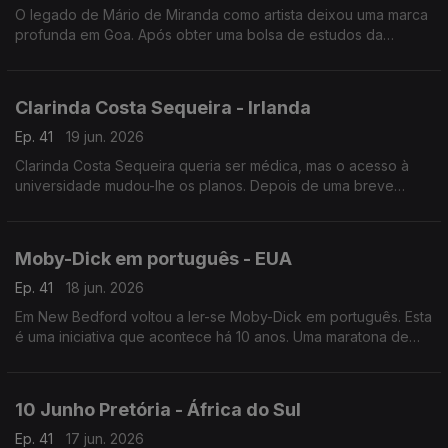
O legado de Mário de Miranda como artista deixou uma marca
profunda em Goa. Após obter uma bolsa de estudos da
Fundação Calouste Gulbenkian, Mário dedicou-se a desenhar
as pessoas e os lugares que visitava.
Clarinda Costa Sequeira - Irlanda
Ep. 41
19 jun. 2026
Clarinda Costa Sequeira queria ser médica, mas o acesso à
universidade mudou-lhe os planos. Depois de uma breve
passagem pela Finlândia, é na Irlanda que encontrámos esta
engenheira química.
Moby-Dick em português - EUA
Ep. 41
18 jun. 2026
Em New Bedford voltou a ler-se Moby-Dick em português. Esta
é uma iniciativa que acontece há 10 anos. Uma maratona de
leitura que acontece em simultâneo em várias cidades.
10 Junho Pretória - África do Sul
Ep. 41
17 jun. 2026