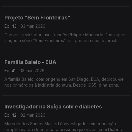
fomos encontrar Leonardo Tavares. Experimentou o primeiro
kart aos três anos de idade e aos sete já dá cartas no mundo
dos desportos motorizados em Miami, onde ganhou o
Projeto “Sem Fronteiras”
campeonato local.
Ep. 43
03 mar. 2026
O jovem realizador luso-francês Philippe Machado Domingues
lançou a série “Sem Fronteiras”, em parceria com o jornal
online Bom Dia do Luxemburgo.
Família Balelo - EUA
Ep. 41
03 mar. 2026
A família Balelo, com origens em San Diego, EUA, dedicou-se
nos primórdios à Indústria do atum. Desde 1965, é na zona
residencial de Las Vegas, que vivem e gerem os seus
investimentos imobiliários.
Investigador na Suíça sobre diabetes
Ep. 42
02 mar. 2026
Marcelo dos Santos Mamed é investigador em educação
terapêutica do doente para pessoas que vivem com Diabetes