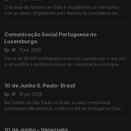
O festival de folclore de Orbe é anualmente um reencontro
com as raízes. Organizado pelo Rancho As Lavradeiras do
Minho, este é um espaço de reunião de grupos de toda a
Suiça.
Comunicação Social Portuguesa no
Luxemburgo
Ep. 41
11 jun. 2026
Cerca de 90.000 portuguese vivem no Luxemburgo o que por
si só justifica a existência meios de comunicação em língua
portuguesa.
10 de Junho S. Paulo- Brasil
Ep. 41
10 jun. 2026
Na Cidade de São Paulo no Brasil, a maior comunidade
portuguesa das américas celebra o dia de Portugal na Casa
cujo nome não deixa dúvidas - A Casa de Portugal.
10 de Junho – Venezuela