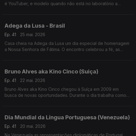
é YouTuber, e modelo quando não está no laboratório a
investigar a resistência dos insetos aos pesticidas.
Adega da Lusa - Brasil
Ep. 41
25 mai. 2026
Casa cheia na Adega da Lusa um dia especial de homenagem
a Nossa Senhora de Fátima. O encontro celebrou a fé, as
tradições e o espírito de união que atravessa gerações da
comunidade luso-brasileira.
Bruno Alves aka Kino Cinco (Suiça)
Ep. 41
22 mai. 2026
Bruno Alves aka Kino Cinco chegou à Suíça em 2009 em
busca de novas oportunidades. Durante o dia trabalha como
vidraceiro, mas é nos palcos, e nas redes sociais, que dá
largas ao seu lado mais brincalhão.
Dia Mundial da Língua Portuguesa (Venezuela)
Ep. 41
20 mai. 2026
Na Venezuela as representações diplomáticas de Portugal,