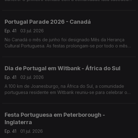
numa noite festiva
Portugal Parade 2026 - Canadá
Ep. 41
03 jul. 2026
No Canadá o mês de junho foi designado Mês da Herança
Cultural Portuguesa. As festas prolongam-se por todo o mês
de junho, mas o ponto mais alto é a Parada de Portugal.
Dia de Portugal em Witbank - África do Sul
Ep. 41
02 jul. 2026
A 100 km de Joanesburgo, na África do Sul, a comunidade
portuguesa residente em Witbank reuniu-se para celebrar o
Dia de Portugal e convidou vários artistas da comunidade.
Festa Portuguesa em Peterborough -
Inglaterra
Ep. 41
01 jul. 2026