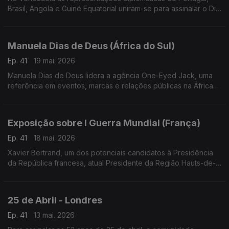
Brasil, Angola e Guiné Equatorial uniram-se para assinalar o Dia
Mundial da Língua Portuguesa e o 30.º aniversário da
Comunidade de Países de Língua Portuguesa.
Manuela Dias de Deus (África do Sul)
Ep. 41
19 mai. 2026
Manuela Dias de Deus lidera a agência One-Eyed Jack, uma
referência em eventos, marcas e relações públicas na África
do Sul, com projetos de grande dimensão e campanhas para
marcas de destaque.
Exposição sobre I Guerra Mundial (França)
Ep. 41
18 mai. 2026
Xavier Bertrand, um dos potenciais candidatos à Presidência
da República francesa, atual Presidente da Região Hauts-de-
France, acolheu uma exposição sobre a participação dos
Portugueses na I Guerra mundial.
25 de Abril - Londres
Ep. 41
13 mai. 2026