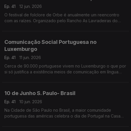
Ep. 41
12 jun. 2026
O festival de folclore de Orbe é anualmente um reencontro
com as raízes. Organizado pelo Rancho As Lavradeiras do
Minho, este é um espaço de reunião de grupos de toda a
Suiça.
Comunicação Social Portuguesa no
Luxemburgo
Ep. 41
11 jun. 2026
Cerca de 90.000 portuguese vivem no Luxemburgo o que por
si só justifica a existência meios de comunicação em língua
portuguesa.
10 de Junho S. Paulo- Brasil
Ep. 41
10 jun. 2026
Na Cidade de São Paulo no Brasil, a maior comunidade
portuguesa das américas celebra o dia de Portugal na Casa
cujo nome não deixa dúvidas - A Casa de Portugal.