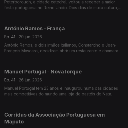
Peterborough, a cidade catedral, voltou a receber a maior
festa portuguesa no Reino Unido. Dois dias de muita cultura,
gastronomia e música lusa que juntou milhares de pessoas no
centro histórico da cidade.
António Ramos - França
Ep. 41
29 jun. 2026
António Ramos, e dois irmãos italianos, Constantino e Jean-
François Mascaro, decidiram abrir um restaurante e chamaram-
lhe Lusitália. Hoje, o grupo tem 16 pizzarias e vai abrir mais
duas até ao fim do ano.
Manuel Portugal - Nova Iorque
Ep. 41
26 jun. 2026
Manuel Portugal tem 23 anos e inaugurou numa das cidades
mais competitivas do mundo uma loja de pastéis de Nata.
Corridas da Associação Portuguesa em
Maputo