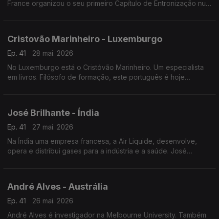
France organizou o seu primeiro Capítulo de Entronização num
restaurante português a norte da capital francesa.
Cristovão Marinheiro - Luxemburgo
Ep. 41
28 mai. 2026
No Luxemburgo está o Cristóvão Marinheiro. Um especialista
em livros. Filósofo de formação, este português é hoje
responsável pelas obras literárias mais antigas da Biblioteca
nacional do Grão-Ducado.
José Brilhante - Índia
Ep. 41
27 mai. 2026
Na Índia uma empresa francesa, a Air Liquide, desenvolve,
opera e distribui gases para a indústria e a saúde. José
Brilhante começou como operador de produção. É agora
engenheiro na Índia.
André Alves - Austrália
Ep. 41
26 mai. 2026
André Alves é investigador na Melbourne University. Também