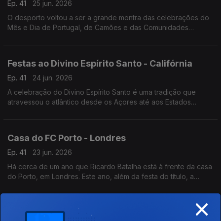
Ep. 41
25 jun. 2026
O desporto voltou a ser a grande montra das celebrações do
Mês e Dia de Portugal, de Camões e das Comunidades
Portuguesas em Maputo, capital de Moçambique.
Festas ao Divino Espírito Santo - Califórnia
Ep. 41
24 jun. 2026
A celebração do Divino Espírito Santo é uma tradição que
atravessou o atlântico desde os Açores até aos Estados
Unidos da América. Em San Diego na Califórnia, a festa faz-se
todos anos há já mais de 100 anos.
Casa do FC Porto - Londres
Ep. 41
23 jun. 2026
Há cerca de um ano que Ricardo Batalha está à frente da casa
do Porto, em Londres. Este ano, além da festa do título, a
comunidade portista a viver na capital do Reino Unido festejou
×
a Southern Sunday Football League.
Centenário de Mário Miranda - Índia