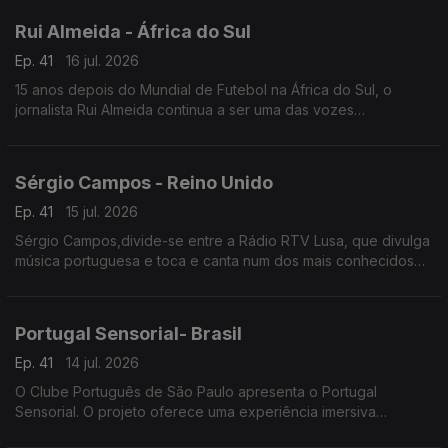
Rui Almeida - África do Sul
Ep. 41
16 jul. 2026
15 anos depois do Mundial de Futebol na África do Sul, o
jornalista Rui Almeida continua a ser uma das vozes
portuguesas mais reconhecidas do jornalismo desportivo, nos
países da lusofonia.
Sérgio Campos - Reino Unido
Ep. 41
15 jul. 2026
Sérgio Campos,divide-se entre a Rádio RTV Lusa, que divulga
música portuguesa e toca e canta num dos mais conhecidos
restaurantes portugueses em Londres.
Portugal Sensorial- Brasil
Ep. 41
14 jul. 2026
O Clube Português de São Paulo apresenta o Portugal
Sensorial. O projeto oferece uma experiência imersiva
completa, combinando exposição histórica, alta gastronomia e