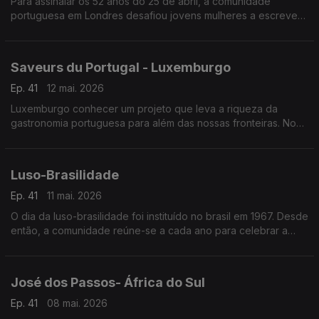
Para assinalar os 52 anos do 25 de abril, a comunidade
portuguesa em Londres desafiou jovens mulheres a escrever
cartas para o futuro sobre empoderamento feminino.
Saveurs du Portugal - Luxemburgo
Ep. 41
12 mai. 2026
Luxemburgo conhecer um projeto que leva a riqueza da
gastronomia portuguesa para além das nossas fronteiras. No
mês de fevereiro o Grão-Ducado foi palco da inauguração do
projeto “Saveurs du Portugal”.
Luso-Brasilidade
Ep. 41
11 mai. 2026
O dia da luso-brasilidade foi instituído no brasil em 1967. Desde
então, a comunidade reúne-se a cada ano para celebrar a
sólida relação de amizade ao longo do tempo.
José dos Passos- África do Sul
Ep. 41
08 mai. 2026