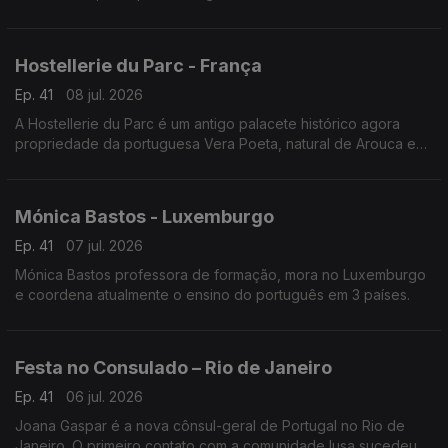
continua a empreender - desde 1987 - neste território.
Hostellerie du Parc - França
Ep. 41
08 jul. 2026
A Hostellerie du Parc é um antigo palacete histórico agora
propriedade da portuguesa Vera Poeta, natural de Arouca e
em França há 18 anos.
Mónica Bastos - Luxemburgo
Ep. 41
07 jul. 2026
Mónica Bastos professora de formação, mora no Luxemburgo
e coordena atualmente o ensino do português em 3 países.
Festa no Consulado – Rio de Janeiro
Ep. 41
06 jul. 2026
Joana Gaspar é a nova cônsul-geral de Portugal no Rio de
Janeiro. O primeiro contato com a comunidade lusa sucedeu