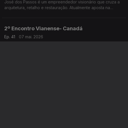
José dos Passos é um empreendedor visionário que cruza a
arquitetura, retalho e restauração. Atualmente aposta na
hotelaria e na criação de espaços que unem pessoas, culturas
e experiências.
2º Encontro Vianense- Canadá
Ep. 41
07 mai. 2026
O 2º Encontro Vianense em Toronto, no Canadá, voltou a ser
um evento com um grande acolhimento por parte da
comunidade portuguesa, com especial incidência junto dos
amantes do folclore e tradições do Alto Minho.
Ana Martins- EUA
Ep. 41
06 mai. 2026
Ana Martins é especialista de comunicação e marketing para
marcas de moda e luxo. Mais recentemente arriscou com o
lançamento da própria linha de joalharia.
Lusodescendentes na Polícia de Andorra
Ep. 41
05 mai. 2026