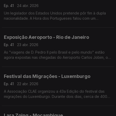
Ep. 41
24 abr. 2026
Um legislador dos Estados Unidos pretende pôr fim à dupla
nacionalidade. A Hora dos Portugueses falou com um
legislador que se opõe a este projecto de lei."
Exposição Aeroporto - Rio de Janeiro
Ep. 41
23 abr. 2026
As "viagens de D. Pedro II pelo Brasil e pelo mundo" estão
agora expostas nas chegadas do Aeroporto Carlos Jobim, o
segundo maior aeroporto do Brasil, no Rio de Janeiro.
Festival das Migrações - Luxemburgo
Ep. 41
22 abr. 2026
A Associação CLAE organizou a 43a Edição do festival das
migrações do Luxemburgo. Durante dois dias, cerca de 400
stands aguardaram os visitantes.
Lara Zoing - Moçambique