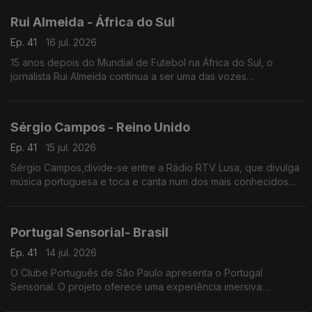
Rui Almeida - África do Sul
Ep. 41
16 jul. 2026
15 anos depois do Mundial de Futebol na África do Sul, o
jornalista Rui Almeida continua a ser uma das vozes
portuguesas mais reconhecidas do jornalismo desportivo, nos
países da lusofonia.
Sérgio Campos - Reino Unido
Ep. 41
15 jul. 2026
Sérgio Campos,divide-se entre a Rádio RTV Lusa, que divulga
música portuguesa e toca e canta num dos mais conhecidos
restaurantes portugueses em Londres.
Portugal Sensorial- Brasil
Ep. 41
14 jul. 2026
O Clube Português de São Paulo apresenta o Portugal
Sensorial. O projeto oferece uma experiência imersiva
completa, combinando exposição histórica, alta gastronomia e