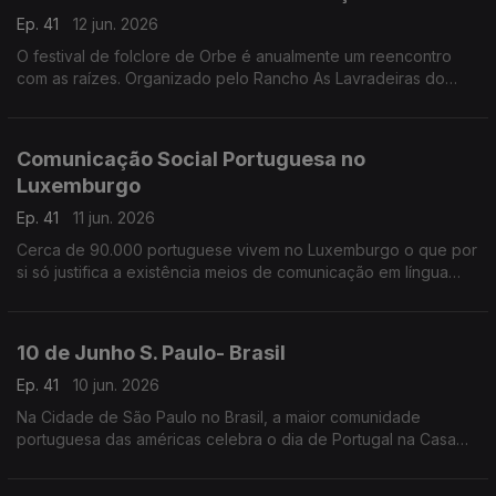
Ep. 41
12 jun. 2026
O festival de folclore de Orbe é anualmente um reencontro
com as raízes. Organizado pelo Rancho As Lavradeiras do
Minho, este é um espaço de reunião de grupos de toda a
Suiça.
Comunicação Social Portuguesa no
Luxemburgo
Ep. 41
11 jun. 2026
Cerca de 90.000 portuguese vivem no Luxemburgo o que por
si só justifica a existência meios de comunicação em língua
portuguesa.
10 de Junho S. Paulo- Brasil
Ep. 41
10 jun. 2026
Na Cidade de São Paulo no Brasil, a maior comunidade
portuguesa das américas celebra o dia de Portugal na Casa
cujo nome não deixa dúvidas - A Casa de Portugal.