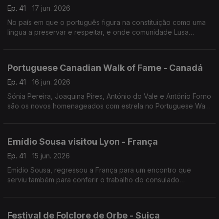
Ep. 41
17 jun. 2026
No país em que o português figura na constituição como uma
língua a preservar e respeitar, e onde comunidade Lusa
continua a desempenhar um papel importante no seu
desenvolvimento.
Portuguese Canadian Walk of Fame - Canadá
Ep. 41
16 jun. 2026
Sónia Pereira, Joaquina Pires, António do Vale e António Forno
são os novos homenageados com estrela no Portuguese Walk
of Fame em Toronto.
Emídio Sousa visitou Lyon - França
Ep. 41
15 jun. 2026
Emídio Sousa, regressou a França para um encontro que
serviu também para conferir o trabalho do consulado
português em Lyon e o ensino da língua portuguesa.
Festival de Folclore de Orbe - Suiça