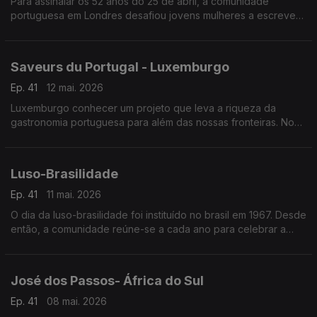
Para assinalar os 52 anos do 25 de abril, a comunidade
portuguesa em Londres desafiou jovens mulheres a escrever
cartas para o futuro sobre empoderamento feminino.
Saveurs du Portugal - Luxemburgo
Ep. 41
12 mai. 2026
Luxemburgo conhecer um projeto que leva a riqueza da
gastronomia portuguesa para além das nossas fronteiras. No
mês de fevereiro o Grão-Ducado foi palco da inauguração do
projeto “Saveurs du Portugal”.
Luso-Brasilidade
Ep. 41
11 mai. 2026
O dia da luso-brasilidade foi instituído no brasil em 1967. Desde
então, a comunidade reúne-se a cada ano para celebrar a
sólida relação de amizade ao longo do tempo.
José dos Passos- África do Sul
Ep. 41
08 mai. 2026