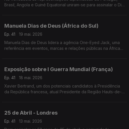
Brasil, Angola e Guiné Equatorial uniram-se para assinalar o Dia
Mundial da Língua Portuguesa e o 30.º aniversário da
Comunidade de Países de Língua Portuguesa.
Manuela Dias de Deus (África do Sul)
Ep. 41
19 mai. 2026
Manuela Dias de Deus lidera a agência One-Eyed Jack, uma
referência em eventos, marcas e relações públicas na África
do Sul, com projetos de grande dimensão e campanhas para
marcas de destaque.
Exposição sobre I Guerra Mundial (França)
Ep. 41
18 mai. 2026
Xavier Bertrand, um dos potenciais candidatos à Presidência
da República francesa, atual Presidente da Região Hauts-de-
France, acolheu uma exposição sobre a participação dos
Portugueses na I Guerra mundial.
25 de Abril - Londres
Ep. 41
13 mai. 2026