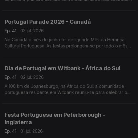
numa noite festiva
Portugal Parade 2026 - Canadá
Ep. 41
03 jul. 2026
No Canadá o mês de junho foi designado Mês da Herança
Cultural Portuguesa. As festas prolongam-se por todo o mês
de junho, mas o ponto mais alto é a Parada de Portugal.
Dia de Portugal em Witbank - África do Sul
Ep. 41
02 jul. 2026
A 100 km de Joanesburgo, na África do Sul, a comunidade
portuguesa residente em Witbank reuniu-se para celebrar o
Dia de Portugal e convidou vários artistas da comunidade.
Festa Portuguesa em Peterborough -
Inglaterra
Ep. 41
01 jul. 2026