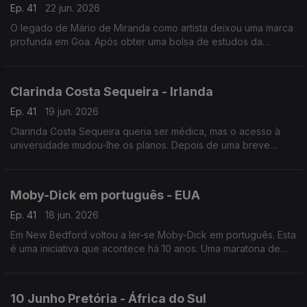
Ep. 41
22 jun. 2026
O legado de Mário de Miranda como artista deixou uma marca
profunda em Goa. Após obter uma bolsa de estudos da
Fundação Calouste Gulbenkian, Mário dedicou-se a desenhar
as pessoas e os lugares que visitava.
Clarinda Costa Sequeira - Irlanda
Ep. 41
19 jun. 2026
Clarinda Costa Sequeira queria ser médica, mas o acesso à
universidade mudou-lhe os planos. Depois de uma breve
passagem pela Finlândia, é na Irlanda que encontrámos esta
engenheira química.
Moby-Dick em português - EUA
Ep. 41
18 jun. 2026
Em New Bedford voltou a ler-se Moby-Dick em português. Esta
é uma iniciativa que acontece há 10 anos. Uma maratona de
leitura que acontece em simultâneo em várias cidades.
10 Junho Pretória - África do Sul