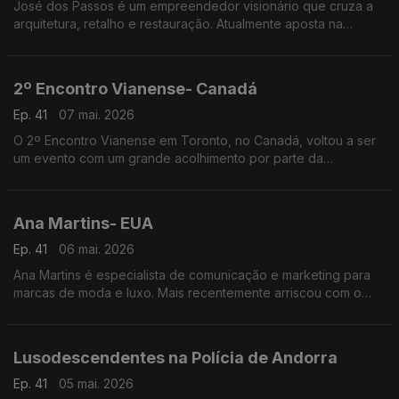
José dos Passos é um empreendedor visionário que cruza a
arquitetura, retalho e restauração. Atualmente aposta na
hotelaria e na criação de espaços que unem pessoas, culturas
e experiências.
2º Encontro Vianense- Canadá
Ep. 41
07 mai. 2026
O 2º Encontro Vianense em Toronto, no Canadá, voltou a ser
um evento com um grande acolhimento por parte da
comunidade portuguesa, com especial incidência junto dos
amantes do folclore e tradições do Alto Minho.
Ana Martins- EUA
Ep. 41
06 mai. 2026
Ana Martins é especialista de comunicação e marketing para
marcas de moda e luxo. Mais recentemente arriscou com o
lançamento da própria linha de joalharia.
Lusodescendentes na Polícia de Andorra
Ep. 41
05 mai. 2026