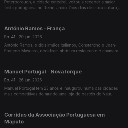
Peterborough, a cidade catedral, voltou a receber a maior
festa portuguesa no Reino Unido. Dois dias de muita cultura,
gastronomia e música lusa que juntou milhares de pessoas no
centro histórico da cidade.
António Ramos - França
Ep. 41
29 jun. 2026
António Ramos, e dois irmãos italianos, Constantino e Jean-
François Mascaro, decidiram abrir um restaurante e chamaram-
lhe Lusitália. Hoje, o grupo tem 16 pizzarias e vai abrir mais
duas até ao fim do ano.
Manuel Portugal - Nova Iorque
Ep. 41
26 jun. 2026
Manuel Portugal tem 23 anos e inaugurou numa das cidades
mais competitivas do mundo uma loja de pastéis de Nata.
Corridas da Associação Portuguesa em
Maputo