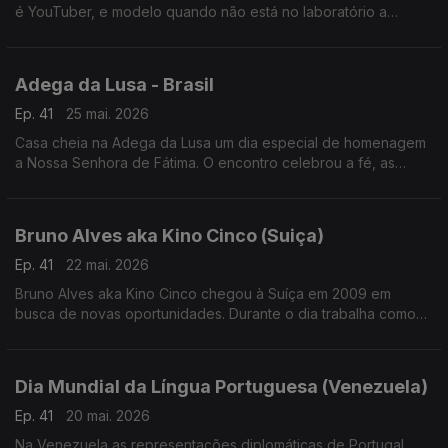
é YouTuber, e modelo quando não está no laboratório a
investigar a resistência dos insetos aos pesticidas.
Adega da Lusa - Brasil
Ep. 41
25 mai. 2026
Casa cheia na Adega da Lusa um dia especial de homenagem
a Nossa Senhora de Fátima. O encontro celebrou a fé, as
tradições e o espírito de união que atravessa gerações da
comunidade luso-brasileira.
Bruno Alves aka Kino Cinco (Suiça)
Ep. 41
22 mai. 2026
Bruno Alves aka Kino Cinco chegou à Suíça em 2009 em
busca de novas oportunidades. Durante o dia trabalha como
vidraceiro, mas é nos palcos, e nas redes sociais, que dá
largas ao seu lado mais brincalhão.
Dia Mundial da Língua Portuguesa (Venezuela)
Ep. 41
20 mai. 2026
Na Venezuela as representações diplomáticas de Portugal,