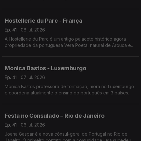
continua a empreender - desde 1987 - neste território.
Hostellerie du Parc - França
Ep. 41
08 jul. 2026
A Hostellerie du Parc é um antigo palacete histórico agora
propriedade da portuguesa Vera Poeta, natural de Arouca e
em França há 18 anos.
Mónica Bastos - Luxemburgo
Ep. 41
07 jul. 2026
Mónica Bastos professora de formação, mora no Luxemburgo
e coordena atualmente o ensino do português em 3 países.
Festa no Consulado – Rio de Janeiro
Ep. 41
06 jul. 2026
Joana Gaspar é a nova cônsul-geral de Portugal no Rio de
Janeiro. O primeiro contato com a comunidade lusa sucedeu