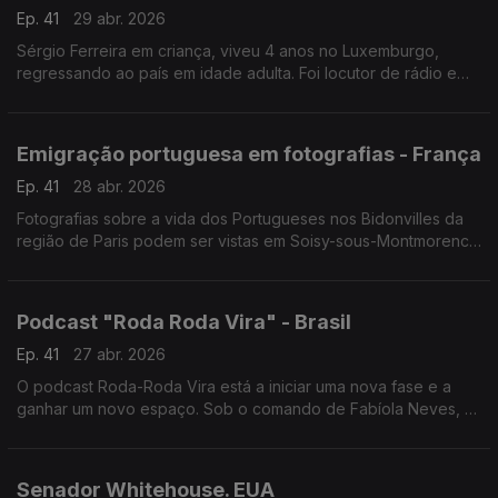
Ep. 41
29 abr. 2026
Sérgio Ferreira em criança, viveu 4 anos no Luxemburgo,
regressando ao país em idade adulta. Foi locutor de rádio e
hoje é um dos nomes mais importantes na luta pelos os direitos
dos trabalhadores imigrantes.
Emigração portuguesa em fotografias - França
Ep. 41
28 abr. 2026
Fotografias sobre a vida dos Portugueses nos Bidonvilles da
região de Paris podem ser vistas em Soisy-sous-Montmorency
numa exposição que foi inaugurada pelo Secretário de Estado
das Comunidades, Emídio Sousa.
Podcast "Roda Roda Vira" - Brasil
Ep. 41
27 abr. 2026
O podcast Roda-Roda Vira está a iniciar uma nova fase e a
ganhar um novo espaço. Sob o comando de Fabíola Neves, o
formato reinventa-se sem perder a sua essência: divulgar e
conectar a comunidade luso-brasileira.
Senador Whitehouse. EUA