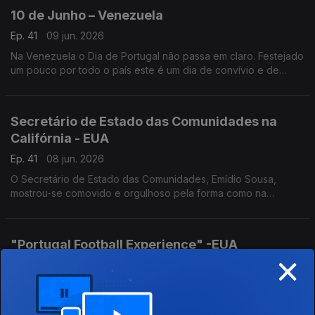
10 de Junho – Venezuela
Ep. 41
09 jun. 2026
Na Venezuela o Dia de Portugal não passa em claro. Festejado
um pouco por todo o país este é um dia de convívio e de
promoção das artes e cultura lusas.
Secretário de Estado das Comunidades na
Califórnia - EUA
Ep. 41
08 jun. 2026
O Secretário de Estado das Comunidades, Emídio Sousa,
mostrou-se comovido e orgulhoso pela forma como na
diáspora se celebra Portugal.
"Portugal Football Experience" -EUA
×
Ep. 41
05 jun. 2026
O “Portugal Football Experience" em Providence é uma
experiência interativa para celebrar o desempenho da
Seleção no Mundial e a sua ligação à diáspora.