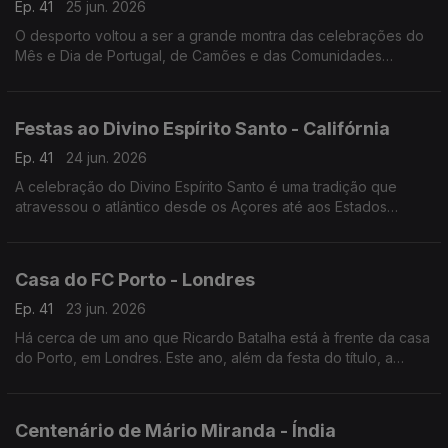
Ep. 41
25 jun. 2026
O desporto voltou a ser a grande montra das celebrações do
Mês e Dia de Portugal, de Camões e das Comunidades
Portuguesas em Maputo, capital de Moçambique.
Festas ao Divino Espírito Santo - Califórnia
Ep. 41
24 jun. 2026
A celebração do Divino Espírito Santo é uma tradição que
atravessou o atlântico desde os Açores até aos Estados
Unidos da América. Em San Diego na Califórnia, a festa faz-se
todos anos há já mais de 100 anos.
Casa do FC Porto - Londres
Ep. 41
23 jun. 2026
Há cerca de um ano que Ricardo Batalha está à frente da casa
do Porto, em Londres. Este ano, além da festa do título, a
comunidade portista a viver na capital do Reino Unido festejou
a Southern Sunday Football League.
Centenário de Mário Miranda - Índia