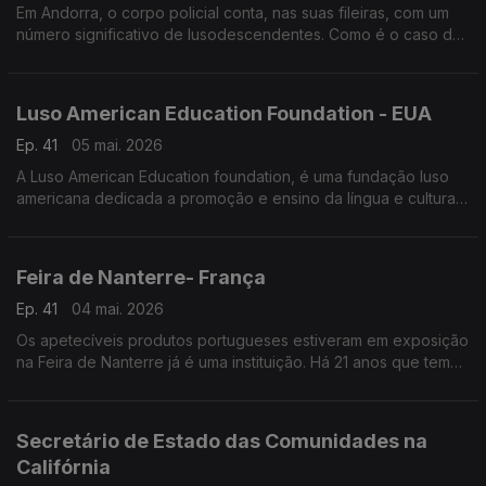
Em Andorra, o corpo policial conta, nas suas fileiras, com um
número significativo de lusodescendentes. Como é o caso de
Nuno Costa.
Luso American Education Foundation - EUA
Ep. 41
05 mai. 2026
A Luso American Education foundation, é uma fundação luso
americana dedicada a promoção e ensino da língua e cultura
Portuguesa no estado da Califórnia e nos Estados Unidos da
América.
Feira de Nanterre- França
Ep. 41
04 mai. 2026
Os apetecíveis produtos portugueses estiveram em exposição
na Feira de Nanterre já é uma instituição. Há 21 anos que tem
estabelecido pontes entre os municípios portugueses e os
lusos que moram na região parisiense.
Secretário de Estado das Comunidades na
Califórnia