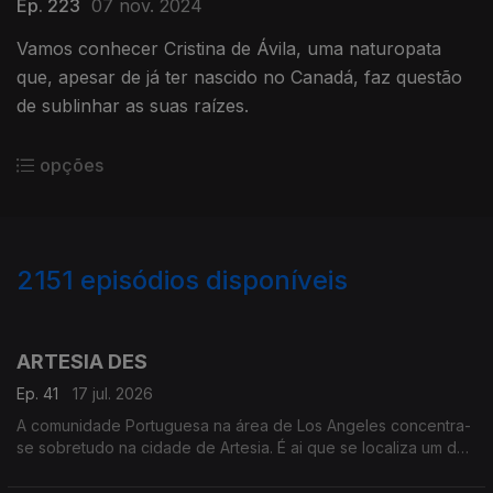
Ep. 223
07 nov. 2024
Vamos conhecer Cristina de Ávila, uma naturopata
que, apesar de já ter nascido no Canadá, faz questão
de sublinhar as suas raízes.
opções
2151
episódios disponíveis
939657
935640
930521
925647
922181
ARTESIA DES
Ep. 41
17 jul. 2026
A comunidade Portuguesa na área de Los Angeles concentra-
se sobretudo na cidade de Artesia. É ai que se localiza um dos
mais frequentados e dinâmicos, centros culturais Portugueses
nos Estados Unidos.