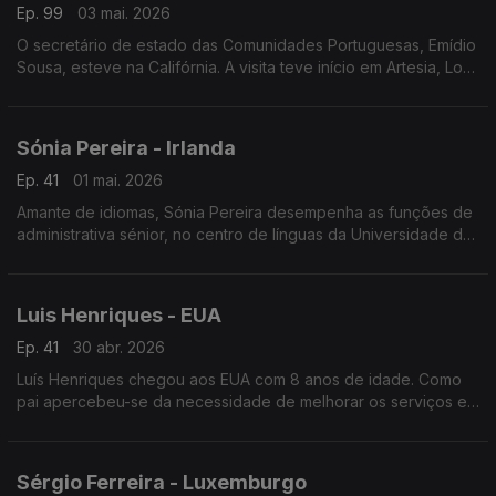
Ep. 99
03 mai. 2026
O secretário de estado das Comunidades Portuguesas, Emídio
Sousa, esteve na Califórnia. A visita teve início em Artesia, Los
Angeles, passando depois por San Diego, vale e baía de São
Francisco.
Sónia Pereira - Irlanda
Ep. 41
01 mai. 2026
Amante de idiomas, Sónia Pereira desempenha as funções de
administrativa sénior, no centro de línguas da Universidade de
Limerick.
Luis Henriques - EUA
Ep. 41
30 abr. 2026
Luís Henriques chegou aos EUA com 8 anos de idade. Como
pai apercebeu-se da necessidade de melhorar os serviços e
candidatou-se ao Comité de Administração Escolar da sua
cidade.
Sérgio Ferreira - Luxemburgo