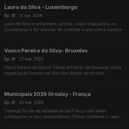
Laura da Silva - Luxemburgo
Ep. 41
31 mar. 2026
Laura da Silva é enfermeira, pintora, coach e tatuadora, no
Luxemburgo e faz questão de combinar a arte com a carreira
profissional, tudo em prol do bem-estar das suas pacientes.
Vasco Pereira da Silva- Bruxelas
Ep. 41
27 mar. 2026
Vasco Pereira da Silva é "Head of Policy" em Bruxelas, numa
organização focada nas Star-Ups depois de ter sido
conselheiro e adjunto do ministro da presidência e de ter sido
representante permanente de Portugal na UE.
Municipais 2026 Groslay - França
Ep. 41
26 mar. 2026
Domingo foi dia de autárquicas em França com vários
portugueses e luso-descendentes. Fomos conhecer o caso
de Groslay com pouco mais de 8.000 habitantes e onde
concorrem nada menos do que 15 candidatos com