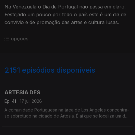
Na Venezuela o Dia de Portugal não passa em claro.
Festejado um pouco por todo o país este é um dia de
convívio e de promoção das artes e cultura lusas.
opções
2151
episódios disponíveis
939657
935640
930521
925647
922181
916969
911615
ARTESIA DES
Ep. 41
17 jul. 2026
A comunidade Portuguesa na área de Los Angeles concentra-
se sobretudo na cidade de Artesia. É ai que se localiza um dos
mais frequentados e dinâmicos, centros culturais Portugueses
nos Estados Unidos.