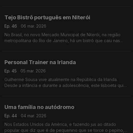
Silver Stone Castle
Tejo Bistrô português em Niterói
Ep. 46
06 mar. 2026
No Brasil, no novo Mercado Municipal de Niterói, na região
metropolitana do Rio de Janeiro, há um bistrô que caiu nas
graças dos clientes.
Personal Trainer na Irlanda
Ep. 45
05 mar. 2026
Guilherme Sousa vive atualmente na República da Irlanda.
Desde a infância e durante a adolescência, este lisboeta quis
desde cedo dedicar-se ao mundo do desporto.
Uma família no autódromo
Ep. 44
04 mar. 2026
Nos Estados Unidos da América, e fazendo jus ao ditado
popular que diz que é de pequenino que se torce o pepino,