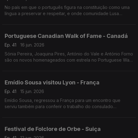
No país em que o português figura na constituição como uma
língua a preservar e respeitar, e onde comunidade Lusa
continua a desempenhar um papel importante no seu
desenvolvimento.
Portuguese Canadian Walk of Fame - Canadá
Ep. 41
16 jun. 2026
Sónia Pereira, Joaquina Pires, António do Vale e António Forno
são os novos homenageados com estrela no Portuguese Walk
of Fame em Toronto.
Emídio Sousa visitou Lyon - França
Ep. 41
15 jun. 2026
Emídio Sousa, regressou a França para um encontro que
serviu também para conferir o trabalho do consulado
português em Lyon e o ensino da língua portuguesa.
Festival de Folclore de Orbe - Suiça
Ep. 41
12 jun. 2026