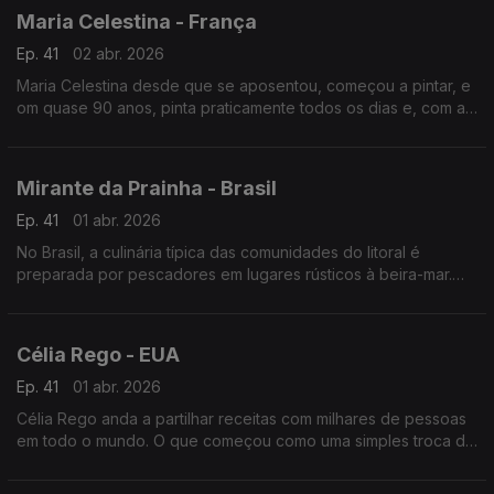
Maria Celestina - França
Ep. 41
02 abr. 2026
Maria Celestina desde que se aposentou, começou a pintar, e
om quase 90 anos, pinta praticamente todos os dias e, com a
ajuda da filha e da neta, têm-se multiplicado exposições.
Mirante da Prainha - Brasil
Ep. 41
01 abr. 2026
No Brasil, a culinária típica das comunidades do litoral é
preparada por pescadores em lugares rústicos à beira-mar.
Este modelo de negócio mudou a vida do jovem advogado
português Hugo Renato após chegar ao Rio.
Célia Rego - EUA
Ep. 41
01 abr. 2026
Célia Rego anda a partilhar receitas com milhares de pessoas
em todo o mundo. O que começou como uma simples troca de
receitas entre mãe e filha transformou-se numa verdadeira
sensação viral.