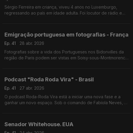
Sérgio Ferreira em criança, viveu 4 anos no Luxemburgo,
regressando ao país em idade adulta. Foi locutor de rádio e
hoje é um dos nomes mais importantes na luta pelos os direitos
dos trabalhadores imigrantes.
Emigração portuguesa em fotografias - França
Ep. 41
28 abr. 2026
Fotografias sobre a vida dos Portugueses nos Bidonvilles da
região de Paris podem ser vistas em Soisy-sous-Montmorency
numa exposição que foi inaugurada pelo Secretário de Estado
das Comunidades, Emídio Sousa.
Podcast "Roda Roda Vira" - Brasil
Ep. 41
27 abr. 2026
O podcast Roda-Roda Vira está a iniciar uma nova fase e a
ganhar um novo espaço. Sob o comando de Fabíola Neves, o
formato reinventa-se sem perder a sua essência: divulgar e
conectar a comunidade luso-brasileira.
Senador Whitehouse. EUA
Ep. 41
24 abr. 2026