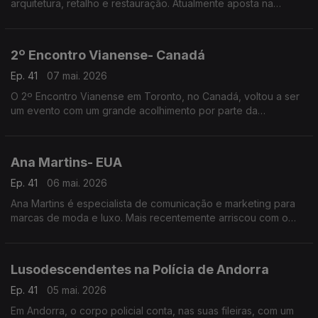
arquitetura, retalho e restauração. Atualmente aposta na
hotelaria e na criação de espaços que unem pessoas, culturas
e experiências.
2º Encontro Vianense- Canadá
Ep. 41
07 mai. 2026
O 2º Encontro Vianense em Toronto, no Canadá, voltou a ser
um evento com um grande acolhimento por parte da
comunidade portuguesa, com especial incidência junto dos
amantes do folclore e tradições do Alto Minho.
Ana Martins- EUA
Ep. 41
06 mai. 2026
Ana Martins é especialista de comunicação e marketing para
marcas de moda e luxo. Mais recentemente arriscou com o
lançamento da própria linha de joalharia.
Lusodescendentes na Polícia de Andorra
Ep. 41
05 mai. 2026
Em Andorra, o corpo policial conta, nas suas fileiras, com um