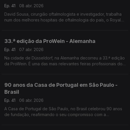
Ep. 41
08 abr. 2026
David Sousa, cirurgião oftalmologista e investigador, trabalha
num dos melhores hospitais de oftalmologia do país, o Royal
Victorian Eye and Ear Hospital, em Melbourne.
33.ª edição da ProWein - Alemanha
Ep. 41
07 abr. 2026
Na cidade de Düsseldorf, na Alemanha decorreu a 33.ª edição
da ProWein. É uma das mais relevantes feiras profissionais do
mundo dedicadas ao setor dos vinhos e bebidas espirituosas.
90 anos da Casa de Portugal em São Paulo -
Brasil
Ep. 41
06 abr. 2026
A Casa de Portugal de São Paulo, no Brasil celebrou 90 anos
de fundação, reafirmando o seu compromisso com a
preservação e a divulgação da cultura lusa no Brasil.