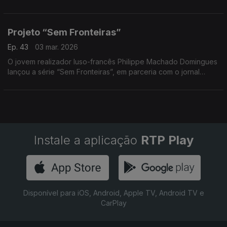
fomos encontrar Leonardo Tavares. Experimentou o primeiro
kart aos três anos de idade e aos sete já dá cartas no mundo
dos desportos motorizados em Miami, onde ganhou o
Projeto “Sem Fronteiras”
campeonato local.
Ep. 43
03 mar. 2026
O jovem realizador luso-francês Philippe Machado Domingues
lançou a série “Sem Fronteiras”, em parceria com o jornal
online Bom Dia do Luxemburgo.
Instale a aplicação
RTP Play
Disponível para iOS, Android, Apple TV, Android TV e
CarPlay