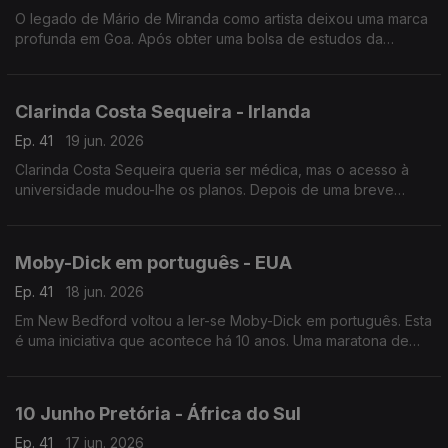
O legado de Mário de Miranda como artista deixou uma marca
profunda em Goa. Após obter uma bolsa de estudos da
Fundação Calouste Gulbenkian, Mário dedicou-se a desenhar
as pessoas e os lugares que visitava.
Clarinda Costa Sequeira - Irlanda
Ep. 41
19 jun. 2026
Clarinda Costa Sequeira queria ser médica, mas o acesso à
universidade mudou-lhe os planos. Depois de uma breve
passagem pela Finlândia, é na Irlanda que encontrámos esta
engenheira química.
Moby-Dick em português - EUA
Ep. 41
18 jun. 2026
Em New Bedford voltou a ler-se Moby-Dick em português. Esta
é uma iniciativa que acontece há 10 anos. Uma maratona de
leitura que acontece em simultâneo em várias cidades.
10 Junho Pretória - África do Sul
Ep. 41
17 jun. 2026