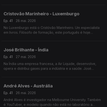
restaurante português a norte da capital francesa.
Cristovão Marinheiro - Luxemburgo
Ep. 41
28 mai. 2026
No Luxemburgo está o Cristóvão Marinheiro. Um especialista
em livros. Filósofo de formação, este português é hoje
responsável pelas obras literárias mais antigas da Biblioteca
nacional do Grão-Ducado.
José Brilhante - Índia
Ep. 41
27 mai. 2026
Na Índia uma empresa francesa, a Air Liquide, desenvolve,
opera e distribui gases para a indústria e a saúde. José
Brilhante começou como operador de produção. É agora
engenheiro na Índia.
André Alves - Austrália
Ep. 41
26 mai. 2026
André Alves é investigador na Melbourne University. Também
é YouTuber, e modelo quando não está no laboratório a