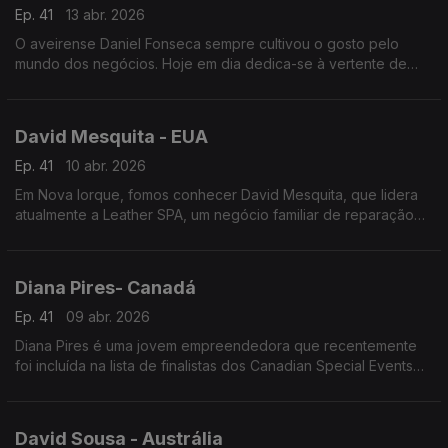
Ep. 41
13 abr. 2026
O aveirense Daniel Fonseca sempre cultivou o gosto pelo
mundo dos negócios. Hoje em dia dedica-se à vertente de
desenvolvimento de negócio e marketing na área do iGaming.
David Mesquita - EUA
Ep. 41
10 abr. 2026
Em Nova Iorque, fomos conhecer David Mesquita, que lidera
atualmente a Leather SPA, um negócio familiar de reparação
de calçado.
Diana Pires- Canadá
Ep. 41
09 abr. 2026
Diana Pires é uma jovem empreendedora que recentemente
foi incluída na lista de finalistas dos Canadian Special Events
Awards o que, só por si, já significa muito para esta jovem
luso-canadiana
David Sousa - Austrália