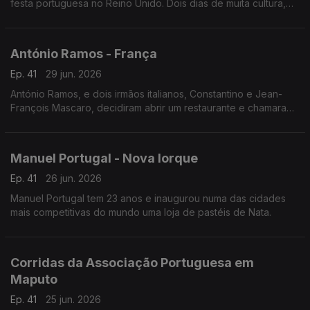
festa portuguesa no Reino Unido. Dois dias de muita cultura,
gastronomia e música lusa que juntou milhares de pessoas no
centro histórico da cidade.
António Ramos - França
Ep. 41
29 jun. 2026
António Ramos, e dois irmãos italianos, Constantino e Jean-
François Mascaro, decidiram abrir um restaurante e chamaram-
lhe Lusitália. Hoje, o grupo tem 16 pizzarias e vai abrir mais
duas até ao fim do ano.
Manuel Portugal - Nova Iorque
Ep. 41
26 jun. 2026
Manuel Portugal tem 23 anos e inaugurou numa das cidades
mais competitivas do mundo uma loja de pastéis de Nata.
Corridas da Associação Portuguesa em
Maputo
Ep. 41
25 jun. 2026