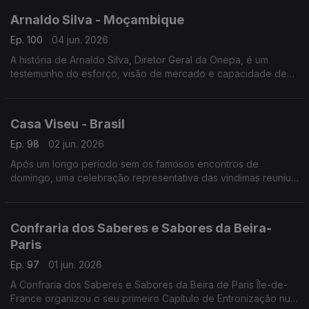
Arnaldo Silva - Moçambique
Ep. 100
04 jun. 2026
A história de Arnaldo Silva, Diretor Geral da Onepa, é um
testemunho do esforço, visão de mercado e capacidade de
adaptação transcontinental.
Casa Viseu - Brasil
Ep. 98
02 jun. 2026
Após um longo período sem os famosos encontros de
domingo, uma celebração representativa das vindimas reuniu
portugueses e lusodescendentes na sede da Casa de Viseu.
Confraria dos Saberes e Sabores da Beira-
Paris
Ep. 97
01 jun. 2026
A Confraria dos Saberes e Sabores da Beira de Paris Île-de-
France organizou o seu primeiro Capítulo de Entronização num