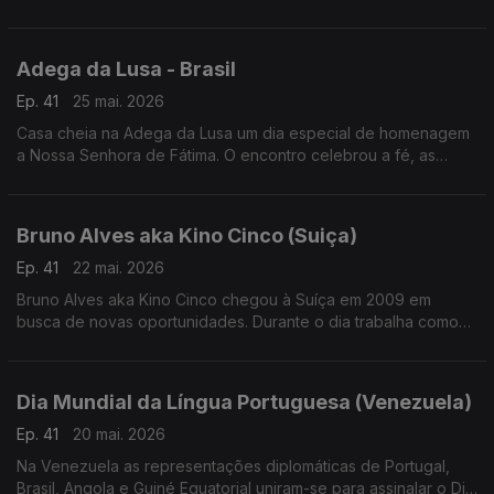
investigar a resistência dos insetos aos pesticidas.
Adega da Lusa - Brasil
Ep. 41
25 mai. 2026
Casa cheia na Adega da Lusa um dia especial de homenagem
a Nossa Senhora de Fátima. O encontro celebrou a fé, as
tradições e o espírito de união que atravessa gerações da
comunidade luso-brasileira.
Bruno Alves aka Kino Cinco (Suiça)
Ep. 41
22 mai. 2026
Bruno Alves aka Kino Cinco chegou à Suíça em 2009 em
busca de novas oportunidades. Durante o dia trabalha como
vidraceiro, mas é nos palcos, e nas redes sociais, que dá
largas ao seu lado mais brincalhão.
Dia Mundial da Língua Portuguesa (Venezuela)
Ep. 41
20 mai. 2026
Na Venezuela as representações diplomáticas de Portugal,
Brasil, Angola e Guiné Equatorial uniram-se para assinalar o Dia