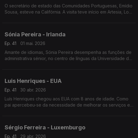
O secretário de estado das Comunidades Portuguesas, Emídio
Sousa, esteve na Califórnia. A visita teve início em Artesia, Los
Angeles, passando depois por San Diego, vale e baía de São
Francisco.
Sónia Pereira - Irlanda
Ep. 41
01 mai. 2026
Amante de idiomas, Sónia Pereira desempenha as funções de
administrativa sénior, no centro de línguas da Universidade de
Limerick.
Luis Henriques - EUA
Ep. 41
30 abr. 2026
Luís Henriques chegou aos EUA com 8 anos de idade. Como
pai apercebeu-se da necessidade de melhorar os serviços e
candidatou-se ao Comité de Administração Escolar da sua
cidade.
Sérgio Ferreira - Luxemburgo
Ep. 41
29 abr. 2026