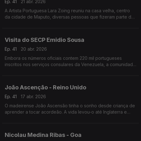
Ep. 41
21 abr. 2026
A Artista Portuguesa Lara Zoing reuniu na casa velha, centro
da cidade de Maputo, diversas pessoas que fizeram parte de
seu percurso de 14 anos, em que viveu na capital
moçambicana.
Visita do SECP Emidio Sousa
Ep. 41
20 abr. 2026
Embora os números oficiais contem 220 mil portugueses
inscritos nos serviços consulares da Venezuela, a comunidade
portuguesa naquele país, é muito maior, devendo ser superior
a 1 milhão.
João Ascenção - Reino Unido
Ep. 41
17 abr. 2026
O madeirense João Ascensão tinha o sonho desde criança de
aprender a tocar acordeão. A vida levou-o até Inglaterra e
seria em Londres que o destino o levou a aprender a tocar o
ambicionado instrumento.
Nicolau Medina Ribas - Goa