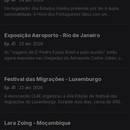
Um legislador dos Estados Unidos pretende pôr fim à dupla
nacionalidade. A Hora dos Portugueses falou com um
legislador que se opõe a este projecto de lei."
Exposição Aeroporto - Rio de Janeiro
Ep. 41
23 abr. 2026
As "viagens de D. Pedro II pelo Brasil e pelo mundo" estão
agora expostas nas chegadas do Aeroporto Carlos Jobim, o
segundo maior aeroporto do Brasil, no Rio de Janeiro.
Festival das Migrações - Luxemburgo
Ep. 41
22 abr. 2026
A Associação CLAE organizou a 43a Edição do festival das
migrações do Luxemburgo. Durante dois dias, cerca de 400
stands aguardaram os visitantes.
Lara Zoing - Moçambique