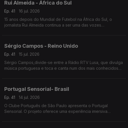
Rui Almeida - África do Sul
Ep. 41
16 jul. 2026
15 anos depois do Mundial de Futebol na África do Sul, o
jornalista Rui Almeida continua a ser uma das vozes
portuguesas mais reconhecidas do jornalismo desportivo, nos
países da lusofonia.
Sérgio Campos - Reino Unido
Ep. 41
15 jul. 2026
Sérgio Campos,divide-se entre a Rádio RTV Lusa, que divulga
música portuguesa e toca e canta num dos mais conhecidos
restaurantes portugueses em Londres.
Portugal Sensorial- Brasil
Ep. 41
14 jul. 2026
O Clube Português de São Paulo apresenta o Portugal
Sensorial. O projeto oferece uma experiência imersiva
completa, combinando exposição histórica, alta gastronomia e
um show audiovisual tecnológico.