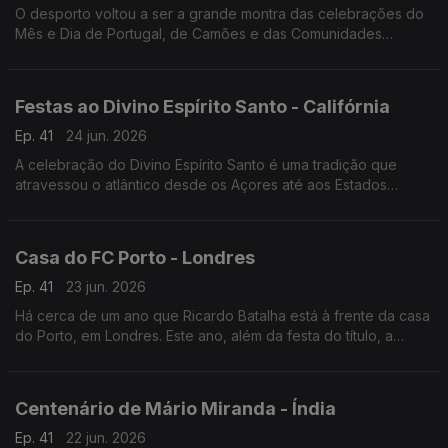
O desporto voltou a ser a grande montra das celebrações do
Mês e Dia de Portugal, de Camões e das Comunidades
Portuguesas em Maputo, capital de Moçambique.
Festas ao Divino Espírito Santo - Califórnia
Ep. 41
24 jun. 2026
A celebração do Divino Espírito Santo é uma tradição que
atravessou o atlântico desde os Açores até aos Estados
Unidos da América. Em San Diego na Califórnia, a festa faz-se
todos anos há já mais de 100 anos.
Casa do FC Porto - Londres
Ep. 41
23 jun. 2026
Há cerca de um ano que Ricardo Batalha está à frente da casa
do Porto, em Londres. Este ano, além da festa do título, a
comunidade portista a viver na capital do Reino Unido festejou
a Southern Sunday Football League.
Centenário de Mário Miranda - Índia
Ep. 41
22 jun. 2026