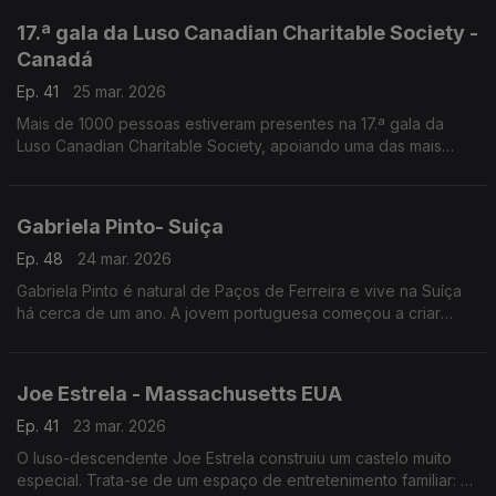
origem lusa!
17.ª gala da Luso Canadian Charitable Society -
Canadá
Ep. 41
25 mar. 2026
Mais de 1000 pessoas estiveram presentes na 17.ª gala da
Luso Canadian Charitable Society, apoiando uma das mais
prestigiadas instituições solidárias que nasceram no seio da
comunidade portuguesa. Foram angariados mais de 500 mil
dólares.
Gabriela Pinto- Suiça
Ep. 48
24 mar. 2026
Gabriela Pinto é natural de Paços de Ferreira e vive na Suíça
há cerca de um ano. A jovem portuguesa começou a criar
conteúdos no TikTok há quatro anos, com vídeos de lifestyle.
Joe Estrela - Massachusetts EUA
Ep. 41
23 mar. 2026
O luso-descendente Joe Estrela construiu um castelo muito
especial. Trata-se de um espaço de entretenimento familiar: o