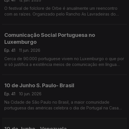
O festival de folclore de Orbe é anualmente um reencontro
com as raízes. Organizado pelo Rancho As Lavradeiras do
Minho, este é um espaço de reunião de grupos de toda a
Suiça.
Comunicação Social Portuguesa no
Luxemburgo
Ep. 41
11 jun. 2026
Cerca de 90.000 portuguese vivem no Luxemburgo o que por
si só justifica a existência meios de comunicação em língua
portuguesa.
10 de Junho S. Paulo- Brasil
Ep. 41
10 jun. 2026
Na Cidade de São Paulo no Brasil, a maior comunidade
portuguesa das américas celebra o dia de Portugal na Casa
cujo nome não deixa dúvidas - A Casa de Portugal.
10 de Junho – Venezuela