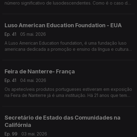
número significativo de lusodescendentes. Como é o caso de
Nuno Costa.
Luso American Education Foundation - EUA
Ep. 41
05 mai. 2026
A Luso American Education foundation, é uma fundação luso
americana dedicada a promoção e ensino da língua e cultura
Portuguesa no estado da Califórnia e nos Estados Unidos da
América.
Feira de Nanterre- França
Ep. 41
04 mai. 2026
Os apetecíveis produtos portugueses estiveram em exposição
na Feira de Nanterre já é uma instituição. Há 21 anos que tem
estabelecido pontes entre os municípios portugueses e os
lusos que moram na região parisiense.
Secretário de Estado das Comunidades na
Califórnia
Ep. 99
03 mai. 2026