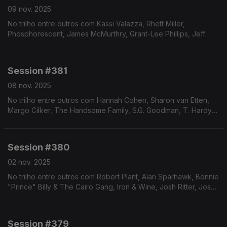
09 nov. 2025
No trilho entre outros com Kassi Valazza, Rhett Miller,
Phosphorescent, James McMurthry, Grant-Lee Phillips, Jeff
Tweedy, Friendship e Case Oats.
Session #381
08 nov. 2025
No trilho entre outros com Hannah Cohen, Sharon van Etten,
Margo Cilker, The Handsome Family, S.G. Goodman, T. Hardy
Morris, Ron Sexsmith e Josh Rouse.
Session #380
02 nov. 2025
No trilho entre outros com Robert Plant, Alan Sparhawk, Bonnie
"Prince" Billy & The Cairo Gang, Iron & Wine, Josh Ritter, Josh
Rouse e Grant-Lee Phillips.
Session #379