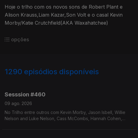
Hoje o trlho com os novos sons de Robert Plant e
Alison Krauss,Liam Kazar,Son Volt e o casal Kevin
Morby/Katie Crutchfield(AKA Waxahatchee)
opções
1290
episódios disponíveis
938774
929217
921304
911762
902594
893500
884115
Sesssion #460
09 ago. 2026
No Trilho entre outros com Kevin Morby, Jason Isbell, Willie
Nelson and Luke Nelson, Cass McCombs, Hannah Cohen,
Jesca Hoop e Ani DiFranco.