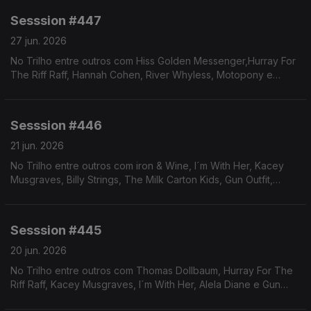
Sesssion #447
27 jun. 2026
No Trilho entre outros com Hiss Golden Messenger,Hurray For
The Riff Raff, Hannah Cohen, River Whyless, Motopony e
Charlotte Cornerfield.
Sesssion #446
21 jun. 2026
No Trilho entre outros com iron & Wine, I´m With Her, Kacey
Musgraves, Billy Strings, The Milk Carton Kids, Gun Outfit,
Brown Horse e Kurt Vile.
Sesssion #445
20 jun. 2026
No Trilho entre outros com Thomas Dollbaum, Hurray For The
Riff Raff, Kacey Musgraves, I´m With Her, Alela Diane e Gun
Outfit.