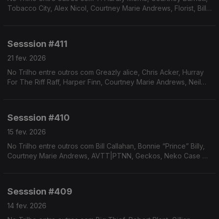
Tobacco City, Alex Nicol, Courtney Marie Andrews, Florist, Bill
Callahan e Nael Neale.
Sesssion #411
21 fev. 2026
No Trilho entre outros com Greazly alice, Chris Acker, Hurray
For The Riff Raff, Harper Finn, Courtney Marie Andrews, Neil
Young e Slow Motion Cowboys.
Sesssion #410
15 fev. 2026
No Trilho entre outros com Bill Callahan, Bonnie “Prince” Billy,
Courtney Marie Andrews, AVTT|PTNN, Geckos, Neko Case e
Case-Lang-Veirs.
Sesssion #409
14 fev. 2026