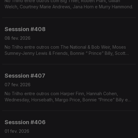
No Trilho entre outros com Big Thief, Robert Plant, Gillian
Welch, Courtney Marie Andrews, Jana Horn e Murry Hammond.
Sesssion #408
08 fev. 2026
No Trilho entre outros com The National & Bob Weir, Moses
Sumney-Jenny Lewis & Friends, Bonnie “ Prince” Billy, Scott
Ballew, Eve Adams, Grant-Lee Phillips e Harper Finn.
Sesssion #407
07 fev. 2026
No Trilho entre outros com Harper Finn, Hannah Cohen,
Wednesday, Horsebath, Margo Price, Bonnie “Prince” Billy e
Wilco & Bob Weir.
Sesssion #406
01 fev. 2026