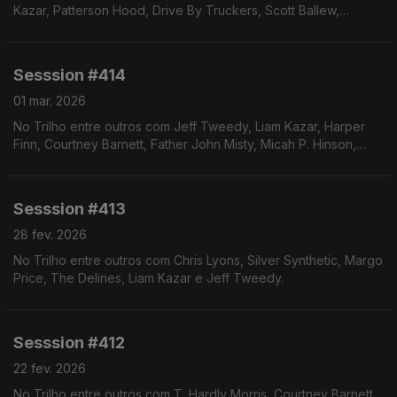
Kazar, Patterson Hood, Drive By Truckers, Scott Ballew,
Courtney Barnett e Chris Eckman.
Sesssion #414
01 mar. 2026
No Trilho entre outros com Jeff Tweedy, Liam Kazar, Harper
Finn, Courtney Barnett, Father John Misty, Micah P. Hinson,
Damien Jurado e Courtney Marie Andrews.
Sesssion #413
28 fev. 2026
No Trilho entre outros com Chris Lyons, Silver Synthetic, Margo
Price, The Delines, Liam Kazar e Jeff Tweedy.
Sesssion #412
22 fev. 2026
No Trilho entre outros com T. Hardly Morris, Courtney Barnett,