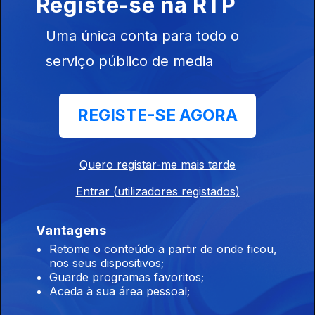
Registe-se na RTP
Worms e Father John Misty.
Uma única conta para todo o
Sesssion #427
serviço público de media
18 abr. 2026
No Trilho entre outros com Margo Price, Charlotte Cornerfield,
Joe Pernice, Aimee Mann & Michael Penn, Buck Meek, Jeff
Tweedy e Cut Worms.
REGISTE-SE AGORA
Sesssion #426
Quero registar-me mais tarde
12 abr. 2026
No Trilho entre outros com Big Thief, Buck Meek, Jeff
Entrar (utilizadores registados)
Tweedy, Courtney Barnett, Crooked Fingers e Iron & Wine
Vantagens
Retome o conteúdo a partir de onde ficou,
Sesssion #425
nos seus dispositivos;
11 abr. 2026
Guarde programas favoritos;
Aceda à sua área pessoal;
No Trilho entre outros com The Delines, Iron & Wine, Folk Bitch
trio, Silver Synthetic, Buck Meek, Big Thief e Scout Gillette