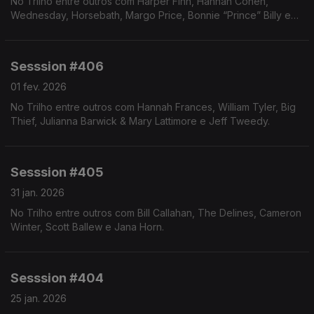
No Trilho entre outros com Harper Finn, Hannah Cohen,
Wednesday, Horsebath, Margo Price, Bonnie “Prince” Billy e
Wilco & Bob Weir.
Sesssion #406
01 fev. 2026
No Trilho entre outros com Hannah Frances, William Tyler, Big
Thief, Julianna Barwick & Mary Lattimore e Jeff Tweedy.
Sesssion #405
31 jan. 2026
No Trilho entre outros com Bill Callahan, The Delines, Cameron
Winter, Scott Ballew e Jana Horn.
Sesssion #404
25 jan. 2026