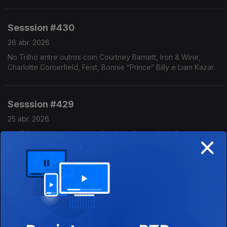
Wine.
Sesssion #430
26 abr. 2026
No Trilho entre outros com Courtney Barnett, Iron & Wine,
Charlotte Cornerfield, Feist, Bonnie “Prince” Billy e Liam Kazar.
Sesssion #429
25 abr. 2026
×
No Trilho entre outros com Charlotte Cornerfield, Cut Worms,
Ryan Adams, Bruce Springsteen, Crooked Fingers, Buck Meek
e Scout Gillette
Sesssion #428
19 abr. 2026
No Trilho entre outros com Silver Synthetic, Joe Pernice,
Julianna Riolino, Jana Horn, Crooked Fingers, Scott Ballew, Cut