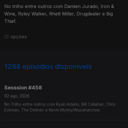
No trilho entre outros com Damien Jurado, Iron &
Wine, Ryley Walker, Rhett Miller, Drugdealer e Big
Thief.
opções
1288
episódios disponíveis
938772
929218
918483
909860
900568
Sesssion #458
02 ago. 2026
No Trilho entre outros com Ryan Adams, Bill Callahan, Chris
Eckman, The Delines e Kevin Morby/Waxahatchee.