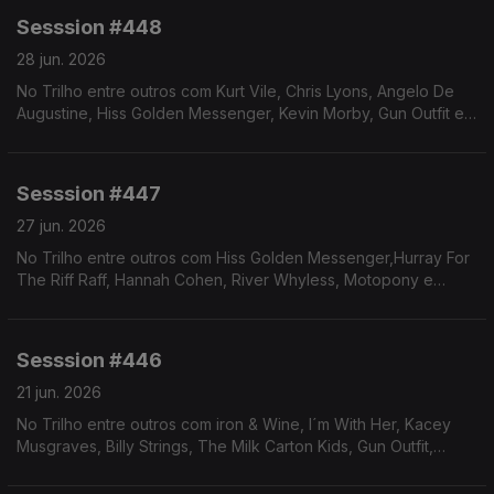
Sesssion #448
28 jun. 2026
No Trilho entre outros com Kurt Vile, Chris Lyons, Angelo De
Augustine, Hiss Golden Messenger, Kevin Morby, Gun Outfit e
Jonathan Wilson/Milton Nascimento.
Sesssion #447
27 jun. 2026
No Trilho entre outros com Hiss Golden Messenger,Hurray For
The Riff Raff, Hannah Cohen, River Whyless, Motopony e
Charlotte Cornerfield.
Sesssion #446
21 jun. 2026
No Trilho entre outros com iron & Wine, I´m With Her, Kacey
Musgraves, Billy Strings, The Milk Carton Kids, Gun Outfit,
Brown Horse e Kurt Vile.