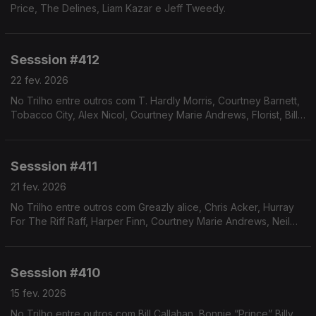
Price, The Delines, Liam Kazar e Jeff Tweedy.
Sesssion #412
22 fev. 2026
No Trilho entre outros com T. Hardly Morris, Courtney Barnett,
Tobacco City, Alex Nicol, Courtney Marie Andrews, Florist, Bill
Callahan e Nael Neale.
Sesssion #411
21 fev. 2026
No Trilho entre outros com Greazly alice, Chris Acker, Hurray
For The Riff Raff, Harper Finn, Courtney Marie Andrews, Neil
Young e Slow Motion Cowboys.
Sesssion #410
15 fev. 2026
No Trilho entre outros com Bill Callahan, Bonnie “Prince” Billy,