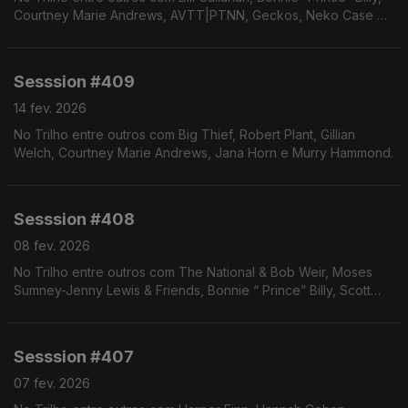
Courtney Marie Andrews, AVTT|PTNN, Geckos, Neko Case e
Case-Lang-Veirs.
Sesssion #409
14 fev. 2026
No Trilho entre outros com Big Thief, Robert Plant, Gillian
Welch, Courtney Marie Andrews, Jana Horn e Murry Hammond.
Sesssion #408
08 fev. 2026
No Trilho entre outros com The National & Bob Weir, Moses
Sumney-Jenny Lewis & Friends, Bonnie “ Prince” Billy, Scott
Ballew, Eve Adams, Grant-Lee Phillips e Harper Finn.
Sesssion #407
07 fev. 2026