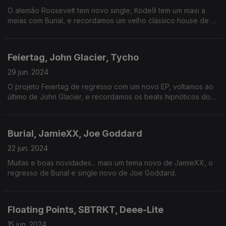
O alemão Roosevelt tem novo single, Kode9 tem um maxi a
meias com Burial, e recordamos um velho clássico house de St
Germain.
Feiertag, John Glacier, Tycho
29 jun. 2024
O projeto Feiertag de regresso com um novo EP, voltamos ao
último de John Glacier, e recordamos os beats hipnóticos dos
Factory Floor.
Burial, JamieXX, Joe Goddard
22 jun. 2024
Muitas e boas novidades... mais um tema novo de JamieXX, o
regresso de Burial e single novo de Joe Goddard.
Floating Points, SBTRKT, Deee-Lite
15 jun. 2024