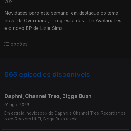
2026
Novidades para esta semana: em destaque os tema
novo de Overmono, o regresso dos The Avalanches,
e o novo EP de Little Simz.
opções
965
episódios disponíveis
921618
899891
870698
850660
825252
804177
786936
763696
741501
Daphni, Channel Tres, Bigga Bush
01 ago. 2026
Em estreia, novidades de Daphni e Channel Tres. Recordamos
o ex-Rockers Hi-Fi, Bigga Bush a solo.