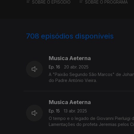
SOBRE O EPISÓDIO
SOBRE O PROGRAMA
708
episódios disponíveis
826858
807439
Musica Aeterna
Ep. 16
20 abr. 2025
A "Paixão Segundo São Marcos" de Johann
do Padre António Vieira.
Musica Aeterna
Ep. 15
13 abr. 2025
O tempo e o legado de Giovanni Pierluigi d
Lamentações do profeta Jeremias pelos C