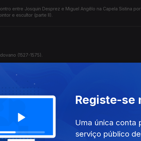
contro entre Josquin Desprez e Miguel Angêlo na Capela Sistina po
tor e escultor (parte II).
dovano (1527-1575).
l Ângelo por ocasião dos 550 anos do nascimento deste genial pin
Registe-se
Uma única conta 
serviço público d