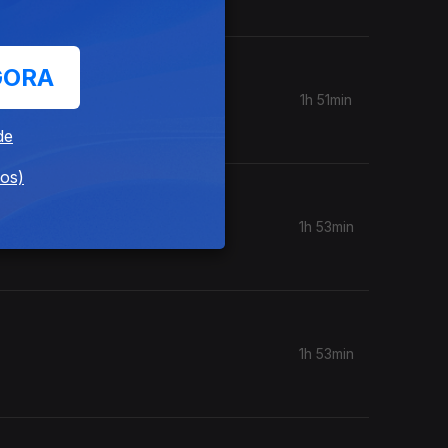
GORA
1h 51min
de
dos)
1h 53min
1h 53min