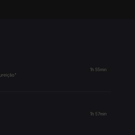
1h 55min
ureição"
1h 57min