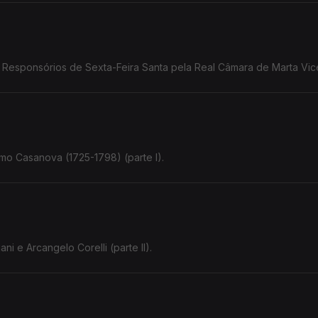
 Responsórios de Sexta-Feira Santa pela Real Câmara de Marta Vic
o Casanova (1725-1798) (parte I).
A admiração mútua entre Francesco Geminiani e Arcangelo Corelli (parte II).