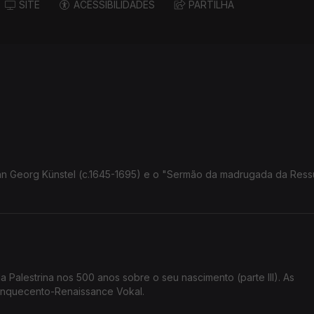
SITE
ACESSIBILIDADES
PARTILHA
 Georg Künstel (c.1645-1695) e o "Sermão da madrugada da Ress
a Palestrina nos 500 anos sobre o seu nascimento (parte III). As
inquecento-Renaissance Vokal.