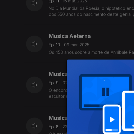
Ep. 11
16 mar. 2025
No Dia Mundial da Poesia, o hipotético en
dos 550 anos do nascimento deste genial pin
Musica Aeterna
Ep. 10
09 mar. 2025
Os 450 anos sobre a morte de Annibale Pa
Musica Aeterna
Ep. 9
02 mar. 2025
O encontro entre Josquin Desprez e Migue
escultor (parte I).
Musica Aeterna
Ep. 8
23 fev. 2025