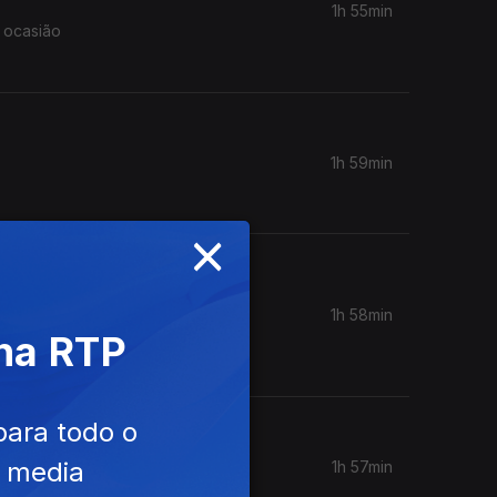
1h 55min
r ocasião
1h 59min
×
1h 58min
tor e
 na RTP
para todo o
e media
1h 57min