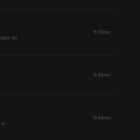
1h 56min
cípio de
1h 58min
1h 58min
z e