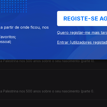
3-1494).
REGISTE-SE A
 partir de onde ficou, nos
e Francesco Geminiani (parte I).
Quero registar-me mais tar
avoritos;
ssoal;
Entrar (utilizadores regista
a Palestrina nos 500 anos sobre o seu nascimento (parte II).
a Palestrina nos 500 anos sobre o seu nascimento (parte I).