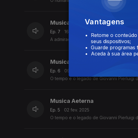
O humanismo de Pico della Mirandola (146
Vantagens
Musica Aeterna
Ep. 7
16 fev. 2025
Retome o conteúdo a
A admiração mútua entre Arcangelo Corelli 
seus dispositivos;
Guarde programas f
Aceda à sua área pe
Musica Aeterna
Ep. 6
09 fev. 2025
O tempo e o legado de Giovanni Pierluigi d
Musica Aeterna
Ep. 5
02 fev. 2025
O tempo e o legado de Giovanni Pierluigi d