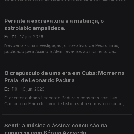
escrita. Luís Caetano conversa com Lídia Jorge e João Céu e
Silva. A escritora faz hoje 80 anos.
Perante a escravatura e a matança, o
astrolábio empalidece.
Ep. 111
17 jun. 2026
Nevoeiro - uma investigação, o novo livro de Pedro Eiras,
publicado pela Assírio & Alvim leva-nos ao momento da
publicação de Mensagem, de Fernando Pessoa, e ao
patriotismo populista e manipulatório dos dias de hoje. Mais
uma conversa de Luís Caetano na Feira do Livro de Lisboa.
O crepúsculo de uma era em Cuba: Morrer na
Praia, de Leonardo Padura
Ep. 110
16 jun. 2026
O escritor cubano Leonardo Padura à conversa com Luís
Caetano na Feira do Livro de Lisboa sobre o novo romance,
Morrer na Praia, publicado pela Porto Editora. Uma história
atravessada por ódio, amor, esperança e redenção.
Sentir a música clássica: conclusão da
conversa com Sérgio Azevedo