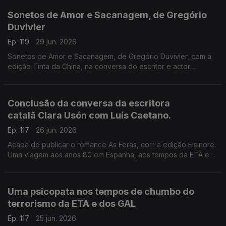
de apresentação pública do final da tetralogia O Cemitério dos
Sonetos de Amor e Sacanagem, de Gregório
Livros Esquecidos, no Salão Nobre da Biblioteca da Academia
Duvivier
das Ciências, em Lisboa.
Ep. 119
29 jun. 2026
Sonetos de Amor e Sacanagem, de Gregório Duvivier, com a
edição Tinta da China, na conversa do escritor e actor
brasileiro com Luís Caetano.
Conclusão da conversa da escritora
catalã Clara Usón com Luís Caetano.
Ep. 117
26 jun. 2026
Acaba de publicar o romance As Feras, com a edição Elsinore.
Uma viagem aos anos 80 em Espanha, aos tempos da ETA e
dos Gal, e à vida da etarra Idoia López Riaño.
Uma psicopata nos tempos de chumbo do
terrorismo da ETA e dos GAL
Ep. 117
25 jun. 2026