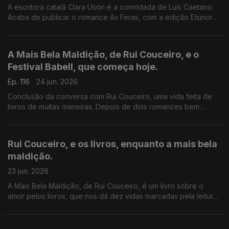
A escritora catalã Clara Usón é a convidada de Luís Caetano.
Acaba de publicar o romance As Feras, com a edição Elsinore.
Uma viagem aos anos 80 em Espanha, aos tempos da ETA e
dos Gal, e à vida da etarra Idoia López Riaño.
A Mais Bela Maldição, de Rui Couceiro, e o
Festival Babell, que começa hoje.
Ep. 116
24 jun. 2026
Conclusão da conversa com Rui Couceiro, uma vida feita de
livros de muitas maneiras. Depois de dois romances bem
acolhidos por público e crítica, um conjunto de histórias sobre
o amor aos livros. E a programação do Babell, o maior
investimento num evento literário alguma vez feito no nosso
Rui Couceiro, e os livros, enquanto a mais bela
país. Começa hoje, no Porto.
maldição.
23 jun. 2026
A Mais Bela Maldição, de Rui Couceiro, é um livro sobre o
amor pelos livros, que nos dá dez vidas marcadas pela leitura
e pela vontade de convidar a ela, levando-nos de Rabat à
Toscana, de Nova Iorque à Alemanha, de Bogotá a São Tomé,
e aos Açores e à Póvoa de Varzim. E na conversa com Luís