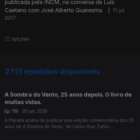
publicada pela INCM, na conversa de Luís
Caetano com José Alberto Quaresma.
|
11 jul.
2017
opções
2713
episódios disponíveis
936019
931371
927611
A Sombra do Vento, 25 anos depois. O livro de
muitas vidas.
Ep. 119
30 jun. 2026
A Planeta acaba de publicar uma edição comemorativa dos 25
anos de A Sombra do Vento, de Carlos Ruiz Zafón.
Recordamos a conversa de Luís Caetano com o escritor
espanhol, que nos deixou há seis anos, conversa que serviu