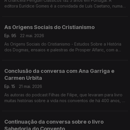
A chancela Penguin Clássicos faz 5 anos em Portugal. A
editora Eurídice Gomes é a convidada de Luís Caetano, numa
conversa onde se fala de Lutegarda de Caires, será que
conhece? Era lida por Fernando Pessoa...
As Origens Sociais do Cristianismo
Ep. 95
22 mai. 2026
As Origens Sociais do Cristianismo - Estudos Sobre a História
dos Dogmas, ensaios e palestras de Prosper Alfaric, com a
edição BookBuilders. Luís Caetano conversa com o editor
Pedro Bernardo.
Conclusão da conversa com Ana Garriga e
Carmen Urbita
Ep. 15
21 mai. 2026
As autoras do podcast Filhas de Filipe, que levaram para livro
muitas histórias sobre a vida nos conventos de há 400 anos, à
conversa com Luís Caetano sobre Sabedoria do Convento -
Como as freiras do séc. XVI podem salvar a tua vida do séc.
XXI.
Continuação da conversa sobre o livro
Sabedoria do Convento