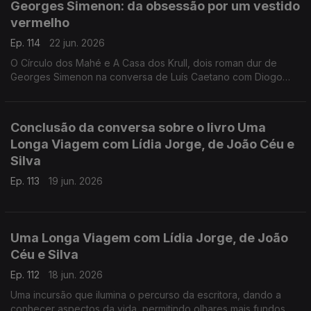
Georges Simenon: da obsessão por um vestido
Caetano, fala-se também do Festival Babell, que começa esta
vermelho
quarta-feita no Porto, o maior investimento de sempre no
nosso país num evento literário, iniciativa da Livraria Lello.
Ep. 114
22 jun. 2026
O Círculo dos Mahé e A Casa dos Krull, dois roman dur de
Georges Simenon na conversa de Luís Caetano com Diogo
Madre Deus, editor da Cavalo de Ferro.
Conclusão da conversa sobre o livro Uma
Longa Viagem com Lídia Jorge, de João Céu e
Silva
Ep. 113
19 jun. 2026
Uma Longa Viagem com Lídia Jorge, de João
Céu e Silva
Ep. 112
18 jun. 2026
Uma incursão que ilumina o percurso da escritora, dando a
conhecer aspectos da vida, permitindo olhares mais fundos à