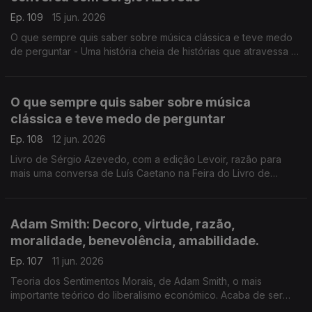
Ep. 109
15 jun. 2026
O que sempre quis saber sobre música clássica e teve medo
de perguntar - Uma história cheia de histórias que atravessa a
música de 5 séculos, com erudição e humor. Livro de Sérgio
Azevedo, com a edição Levoir, razão para mais uma conversa
de Luís Caetano na Feira do Livro de Lisboa.
O que sempre quis saber sobre música
clássica e teve medo de perguntar
Ep. 108
12 jun. 2026
Livro de Sérgio Azevedo, com a edição Levoir, razão para
mais uma conversa de Luís Caetano na Feira do Livro de
Lisboa. Uma história cheia de histórias que atravessa a música
de 5 séculos, com erudição e humor.
Adam Smith: Decoro, virtude, razão,
moralidade, benevolência, amabilidade.
Ep. 107
11 jun. 2026
Teoria dos Sentimentos Morais, de Adam Smith, o mais
importante teórico do liberalismo económico. Acaba de ser
publicado pela Gulbenkian, com tradução, introdução e notas