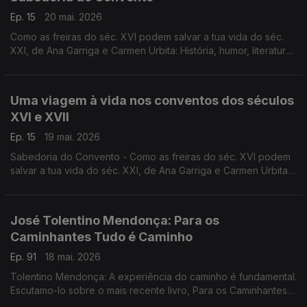
Ep. 15
20 mai. 2026
Como as freiras do séc. XVI podem salvar a tua vida do séc.
XXI, de Ana Garriga e Carmen Urbita: História, humor, literatura,
fé, na conversa de Luís Caetano com as autoras.
Uma viagem à vida nos conventos dos séculos
XVI e XVII
Ep. 15
19 mai. 2026
Sabedoria do Convento - Como as freiras do séc. XVI podem
salvar a tua vida do séc. XXI, de Ana Garriga e Carmen Urbita,
à conversa com Luís Caetano sobre mulheres que na clausura
encontraram liberdade. A edição é da Pergaminho.
José Tolentino Mendonça: Para os
Caminhantes Tudo é Caminho
Ep. 91
18 mai. 2026
Tolentino Mendonça: A experiência do caminho é fundamental.
Escutamo-lo sobre o mais recente livro, Para os Caminhantes
Tudo é Caminho. São textos de convite ao diálogo, à escuta