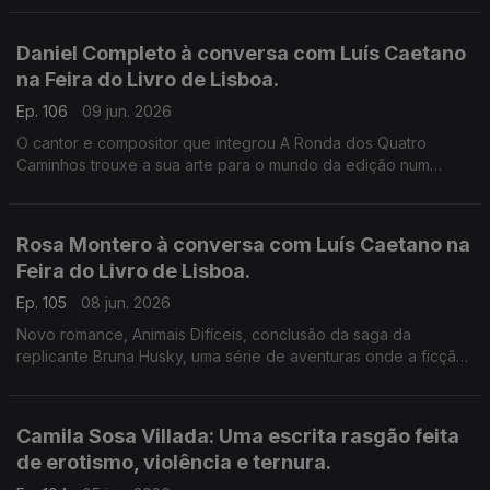
de Ivone Moreira, à conversa com Luís Caetano.
Daniel Completo à conversa com Luís Caetano
na Feira do Livro de Lisboa.
Ep. 106
09 jun. 2026
O cantor e compositor que integrou A Ronda dos Quatro
Caminhos trouxe a sua arte para o mundo da edição num
convite aos mais novos de lerem, verem e ouvirem uma
história. Fundou a editora Canto das Cores e convocou alguns
dos principais nomes do universo infanto-juvenil, dando-lhes
Rosa Montero à conversa com Luís Caetano na
voz e música. Vamos por exemplo conhecer um livro que
Feira do Livro de Lisboa.
apresenta Zeca Afonso às crianças.
Ep. 105
08 jun. 2026
Novo romance, Animais Difíceis, conclusão da saga da
replicante Bruna Husky, uma série de aventuras onde a ficção
científica se faz de ciência e da realidade social e política do
nosso tempo. Para a escritora espanhola, estamos em perigo
de extinção, e os robots seremos (somos) nós.
Camila Sosa Villada: Uma escrita rasgão feita
de erotismo, violência e ternura.