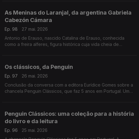
fotografia que caminhou ao lado da literatura e da história.
As Meninas do Laranjal, da argentina Gabriela
Cabezón Cámara
Ep. 98
27 mai. 2026
Antonio de Erauso, nascido Catalina de Erauso, conhecida
como a freira alferes, figura histórica cuja vida cheia de
aventuras inspira este romance que conquistou o National
Book Award para literatura traduzida. Diogo Madre Deus,
editor da Elsinore é o convidado de Luís Caetano.
Os clássicos, da Penguin
Ep. 97
26 mai. 2026
Conclusão da conversa com a editora Eurídice Gomes sobre a
chancela Penguin Clássicos, que faz 5 anos em Portugal. Um
olhar em particular ao volume Uma História da Literatura
Portuguesa, de Fernando Pessoa.
Penguin Clássicos: uma coleção para a história
do livro e da leitura
Ep. 96
25 mai. 2026