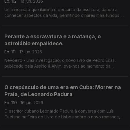
Ep. 112
18 jun. 2026
Uma incursão que ilumina o percurso da escritora, dando a
conhecer aspectos da vida, permitindo olhares mais fundos à
escrita. Luís Caetano conversa com Lídia Jorge e João Céu e
Silva. A escritora faz hoje 80 anos.
Perante a escravatura e a matança, o
astrolábio empalidece.
Ep. 111
17 jun. 2026
Nevoeiro - uma investigação, o novo livro de Pedro Eiras,
publicado pela Assírio & Alvim leva-nos ao momento da
publicação de Mensagem, de Fernando Pessoa, e ao
patriotismo populista e manipulatório dos dias de hoje. Mais
uma conversa de Luís Caetano na Feira do Livro de Lisboa.
O crepúsculo de uma era em Cuba: Morrer na
Praia, de Leonardo Padura
Ep. 110
16 jun. 2026
O escritor cubano Leonardo Padura à conversa com Luís
Caetano na Feira do Livro de Lisboa sobre o novo romance,
Morrer na Praia, publicado pela Porto Editora. Uma história
atravessada por ódio, amor, esperança e redenção.