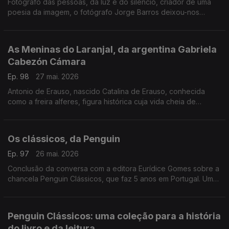
Fotógrafo das pessoas, da luz e do silêncio, criador de uma
poesia da imagem, o fotógrafo Jorge Barros deixou-nos
ontem, aos 81 anos. Autor de mais de 30 livros, um trabalho de
fotografia que caminhou ao lado da literatura e da história.
As Meninas do Laranjal, da argentina Gabriela
Cabezón Cámara
Ep. 98
27 mai. 2026
Antonio de Erauso, nascido Catalina de Erauso, conhecida
como a freira alferes, figura histórica cuja vida cheia de
aventuras inspira este romance que conquistou o National
Book Award para literatura traduzida. Diogo Madre Deus,
editor da Elsinore é o convidado de Luís Caetano.
Os clássicos, da Penguin
Ep. 97
26 mai. 2026
Conclusão da conversa com a editora Eurídice Gomes sobre a
chancela Penguin Clássicos, que faz 5 anos em Portugal. Um
olhar em particular ao volume Uma História da Literatura
Portuguesa, de Fernando Pessoa.
Penguin Clássicos: uma coleção para a história
do livro e da leitura