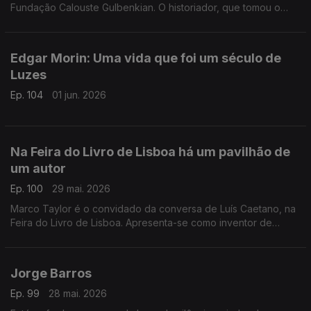
Fundação Calouste Gulbenkian. O historiador, que tomou o
hábito monástico quando deixou a docência, conversa com
Luís Caetano na Feira do Livro de Lisboa.
Edgar Morin: Uma vida que foi um século de
Luzes
Ep. 104
01 jun. 2026
Na Feira do Livro de Lisboa há um pavilhão de
um autor
Ep. 100
29 mai. 2026
Marco Taylor é o convidado da conversa de Luís Caetano, na
Feira do Livro de Lisboa. Apresenta-se como inventor de
histórias com palavras e desenhos, escreve, ilustra, edita e
distribui os seus livros, criações originais para os mais novos, e
leva-os a escolas e encontros literários, convidando ao gosto
Jorge Barros
de ter um livro na mão.
Ep. 99
28 mai. 2026