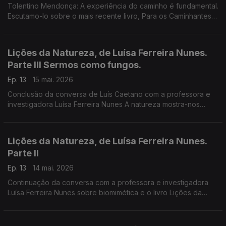
Tolentino Mendonça: A experiência do caminho é fundamental.
Escutamo-lo sobre o mais recente livro, Para os Caminhantes
Tudo é Caminho. São textos de convite ao diálogo, à escuta
do outro, à comunidade.
Lições da Natureza, de Luísa Ferreira Nunes.
Parte III Sermos como fungos.
Ep. 13
15 mai. 2026
Conclusão da conversa de Luís Caetano com a professora e
investigadora Luísa Ferreira Nunes A natureza mostra-nos
caminhos para uma sociedade mais justa, mais eficiente, mas
estética, mais resistente.
Lições da Natureza, de Luísa Ferreira Nunes.
Parte II
Ep. 13
14 mai. 2026
Continuação da conversa com a professora e investigadora
Luísa Ferreira Nunes sobre biomimética e o livro Lições da
Natureza - Como o mundo natural nos ajuda a resolver os
problemas humanos. A natureza e a humanidade nela.