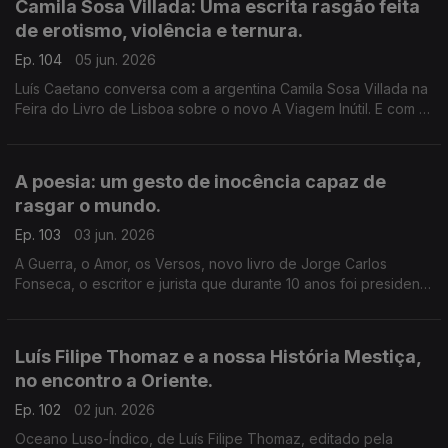
Camila Sosa Villada: Uma escrita rasgão feita
de erotismo, violência e ternura.
Ep. 104
05 jun. 2026
Luís Caetano conversa com a argentina Camila Sosa Villada na
Feira do Livro de Lisboa sobre o novo A Viagem Inútil. E com a
editora da Quetzal, Lúcia Pinho e Melo, a propósito de Tese
sobre Uma Domesticação, literatura marcada por memória,
sexo e liberdade.
A poesia: um gesto de inocência capaz de
rasgar o mundo.
Ep. 103
03 jun. 2026
A Guerra, o Amor, os Versos, novo livro de Jorge Carlos
Fonseca, o escritor e jurista que durante 10 anos foi presidente
de Cabo Verde, à conversa com Luís Caetano na Feira do
Livro de Lisboa. A edição é da Âncora.
Luís Filipe Thomaz e a nossa História Mestiça,
no encontro a Oriente.
Ep. 102
02 jun. 2026
Oceano Luso-Índico, de Luís Filipe Thomaz, editado pela