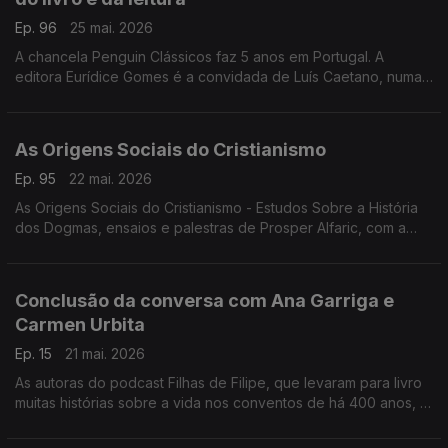
Ep. 96
25 mai. 2026
A chancela Penguin Clássicos faz 5 anos em Portugal. A
editora Eurídice Gomes é a convidada de Luís Caetano, numa
conversa onde se fala de Lutegarda de Caires, será que
conhece? Era lida por Fernando Pessoa...
As Origens Sociais do Cristianismo
Ep. 95
22 mai. 2026
As Origens Sociais do Cristianismo - Estudos Sobre a História
dos Dogmas, ensaios e palestras de Prosper Alfaric, com a
edição BookBuilders. Luís Caetano conversa com o editor
Pedro Bernardo.
Conclusão da conversa com Ana Garriga e
Carmen Urbita
Ep. 15
21 mai. 2026
As autoras do podcast Filhas de Filipe, que levaram para livro
muitas histórias sobre a vida nos conventos de há 400 anos, à
conversa com Luís Caetano sobre Sabedoria do Convento -
Como as freiras do séc. XVI podem salvar a tua vida do séc.