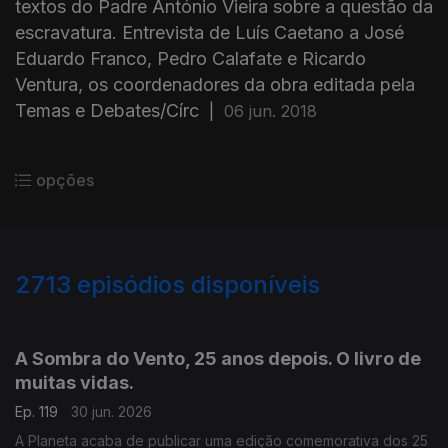
textos do Padre António Vieira sobre a questão da
escravatura. Entrevista de Luís Caetano a José
Eduardo Franco, Pedro Calafate e Ricardo
Ventura, os coordenadores da obra editada pela
Temas e Debates/Círc
|
06 jun. 2018
opções
2713
episódios disponíveis
936019
931371
927611
A Sombra do Vento, 25 anos depois. O livro de
muitas vidas.
Ep. 119
30 jun. 2026
A Planeta acaba de publicar uma edição comemorativa dos 25