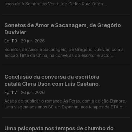
anos de A Sombra do Vento, de Carlos Ruiz Zafón.
Recordamos a conversa de Luís Caetano com o escritor
espanhol, que nos deixou há seis anos, conversa que serviu
de apresentação pública do final da tetralogia O Cemitério dos
Sonetos de Amor e Sacanagem, de Gregório
Livros Esquecidos, no Salão Nobre da Biblioteca da Academia
Duvivier
das Ciências, em Lisboa.
Ep. 119
29 jun. 2026
Sonetos de Amor e Sacanagem, de Gregório Duvivier, com a
edição Tinta da China, na conversa do escritor e actor
brasileiro com Luís Caetano.
Conclusão da conversa da escritora
catalã Clara Usón com Luís Caetano.
Ep. 117
26 jun. 2026
Acaba de publicar o romance As Feras, com a edição Elsinore.
Uma viagem aos anos 80 em Espanha, aos tempos da ETA e
dos Gal, e à vida da etarra Idoia López Riaño.
Uma psicopata nos tempos de chumbo do