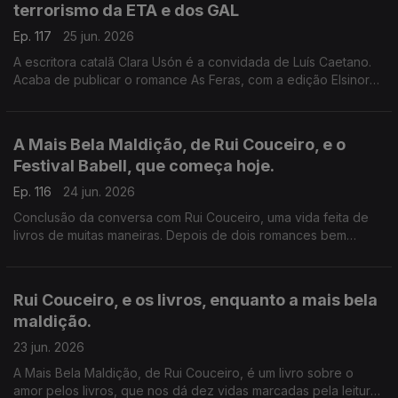
terrorismo da ETA e dos GAL
Ep. 117
25 jun. 2026
A escritora catalã Clara Usón é a convidada de Luís Caetano.
Acaba de publicar o romance As Feras, com a edição Elsinore.
Uma viagem aos anos 80 em Espanha, aos tempos da ETA e
dos Gal, e à vida da etarra Idoia López Riaño.
A Mais Bela Maldição, de Rui Couceiro, e o
Festival Babell, que começa hoje.
Ep. 116
24 jun. 2026
Conclusão da conversa com Rui Couceiro, uma vida feita de
livros de muitas maneiras. Depois de dois romances bem
acolhidos por público e crítica, um conjunto de histórias sobre
o amor aos livros. E a programação do Babell, o maior
investimento num evento literário alguma vez feito no nosso
Rui Couceiro, e os livros, enquanto a mais bela
país. Começa hoje, no Porto.
maldição.
23 jun. 2026
A Mais Bela Maldição, de Rui Couceiro, é um livro sobre o
amor pelos livros, que nos dá dez vidas marcadas pela leitura