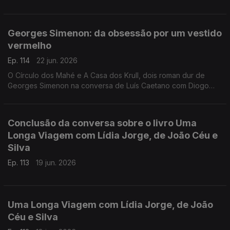
e pela vontade de convidar a ela, levando-nos de Rabat à
Toscana, de Nova Iorque à Alemanha, de Bogotá a São Tomé,
e aos Açores e à Póvoa de Varzim. E na conversa com Luís
Georges Simenon: da obsessão por um vestido
Caetano, fala-se também do Festival Babell, que começa esta
vermelho
quarta-feita no Porto, o maior investimento de sempre no
nosso país num evento literário, iniciativa da Livraria Lello.
Ep. 114
22 jun. 2026
O Círculo dos Mahé e A Casa dos Krull, dois roman dur de
Georges Simenon na conversa de Luís Caetano com Diogo
Madre Deus, editor da Cavalo de Ferro.
Conclusão da conversa sobre o livro Uma
Longa Viagem com Lídia Jorge, de João Céu e
Silva
Ep. 113
19 jun. 2026
Uma Longa Viagem com Lídia Jorge, de João
Céu e Silva