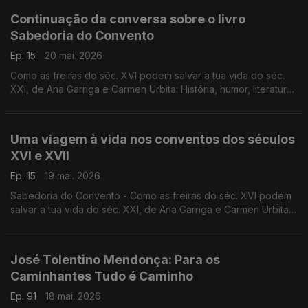
XXI.
Continuação da conversa sobre o livro
Sabedoria do Convento
Ep. 15
20 mai. 2026
Como as freiras do séc. XVI podem salvar a tua vida do séc.
XXI, de Ana Garriga e Carmen Urbita: História, humor, literatura,
fé, na conversa de Luís Caetano com as autoras.
Uma viagem à vida nos conventos dos séculos
XVI e XVII
Ep. 15
19 mai. 2026
Sabedoria do Convento - Como as freiras do séc. XVI podem
salvar a tua vida do séc. XXI, de Ana Garriga e Carmen Urbita,
à conversa com Luís Caetano sobre mulheres que na clausura
encontraram liberdade. A edição é da Pergaminho.
José Tolentino Mendonça: Para os
Caminhantes Tudo é Caminho
Ep. 91
18 mai. 2026