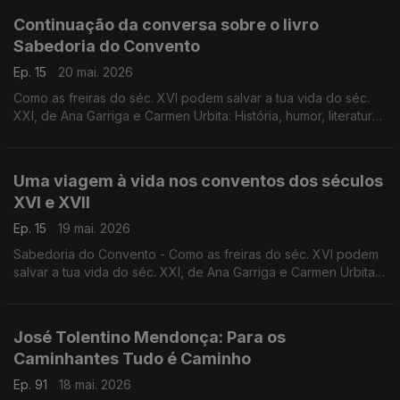
XXI.
Continuação da conversa sobre o livro
Sabedoria do Convento
Ep. 15
20 mai. 2026
Como as freiras do séc. XVI podem salvar a tua vida do séc.
XXI, de Ana Garriga e Carmen Urbita: História, humor, literatura,
fé, na conversa de Luís Caetano com as autoras.
Uma viagem à vida nos conventos dos séculos
XVI e XVII
Ep. 15
19 mai. 2026
Sabedoria do Convento - Como as freiras do séc. XVI podem
salvar a tua vida do séc. XXI, de Ana Garriga e Carmen Urbita,
à conversa com Luís Caetano sobre mulheres que na clausura
encontraram liberdade. A edição é da Pergaminho.
José Tolentino Mendonça: Para os
Caminhantes Tudo é Caminho
Ep. 91
18 mai. 2026