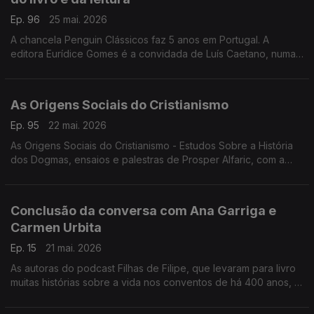
Ep. 96
25 mai. 2026
A chancela Penguin Clássicos faz 5 anos em Portugal. A
editora Eurídice Gomes é a convidada de Luís Caetano, numa
conversa onde se fala de Lutegarda de Caires, será que
conhece? Era lida por Fernando Pessoa...
As Origens Sociais do Cristianismo
Ep. 95
22 mai. 2026
As Origens Sociais do Cristianismo - Estudos Sobre a História
dos Dogmas, ensaios e palestras de Prosper Alfaric, com a
edição BookBuilders. Luís Caetano conversa com o editor
Pedro Bernardo.
Conclusão da conversa com Ana Garriga e
Carmen Urbita
Ep. 15
21 mai. 2026
As autoras do podcast Filhas de Filipe, que levaram para livro
muitas histórias sobre a vida nos conventos de há 400 anos, à
conversa com Luís Caetano sobre Sabedoria do Convento -
Como as freiras do séc. XVI podem salvar a tua vida do séc.