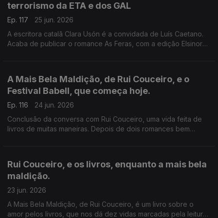
terrorismo da ETA e dos GAL
Ep. 117
25 jun. 2026
A escritora catalã Clara Usón é a convidada de Luís Caetano.
Acaba de publicar o romance As Feras, com a edição Elsinore.
Uma viagem aos anos 80 em Espanha, aos tempos da ETA e
dos Gal, e à vida da etarra Idoia López Riaño.
A Mais Bela Maldição, de Rui Couceiro, e o
Festival Babell, que começa hoje.
Ep. 116
24 jun. 2026
Conclusão da conversa com Rui Couceiro, uma vida feita de
livros de muitas maneiras. Depois de dois romances bem
acolhidos por público e crítica, um conjunto de histórias sobre
o amor aos livros. E a programação do Babell, o maior
investimento num evento literário alguma vez feito no nosso
Rui Couceiro, e os livros, enquanto a mais bela
país. Começa hoje, no Porto.
maldição.
23 jun. 2026
A Mais Bela Maldição, de Rui Couceiro, é um livro sobre o
amor pelos livros, que nos dá dez vidas marcadas pela leitura