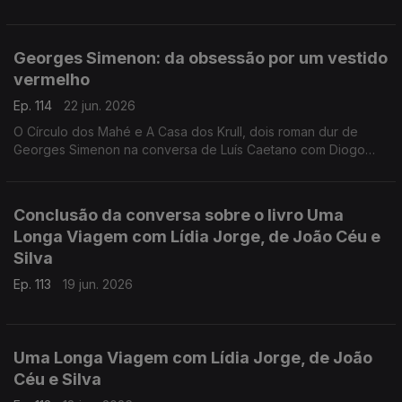
e pela vontade de convidar a ela, levando-nos de Rabat à
Toscana, de Nova Iorque à Alemanha, de Bogotá a São Tomé,
e aos Açores e à Póvoa de Varzim. E na conversa com Luís
Georges Simenon: da obsessão por um vestido
Caetano, fala-se também do Festival Babell, que começa esta
vermelho
quarta-feita no Porto, o maior investimento de sempre no
nosso país num evento literário, iniciativa da Livraria Lello.
Ep. 114
22 jun. 2026
O Círculo dos Mahé e A Casa dos Krull, dois roman dur de
Georges Simenon na conversa de Luís Caetano com Diogo
Madre Deus, editor da Cavalo de Ferro.
Conclusão da conversa sobre o livro Uma
Longa Viagem com Lídia Jorge, de João Céu e
Silva
Ep. 113
19 jun. 2026
Uma Longa Viagem com Lídia Jorge, de João
Céu e Silva