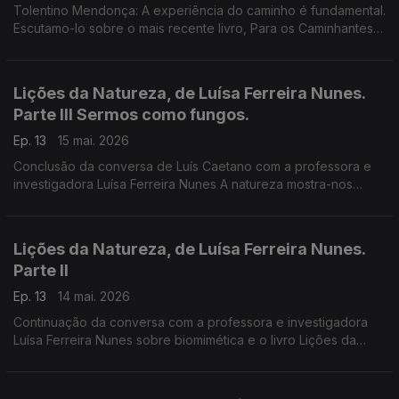
Tolentino Mendonça: A experiência do caminho é fundamental.
Escutamo-lo sobre o mais recente livro, Para os Caminhantes
Tudo é Caminho. São textos de convite ao diálogo, à escuta
do outro, à comunidade.
Lições da Natureza, de Luísa Ferreira Nunes.
Parte III Sermos como fungos.
Ep. 13
15 mai. 2026
Conclusão da conversa de Luís Caetano com a professora e
investigadora Luísa Ferreira Nunes A natureza mostra-nos
caminhos para uma sociedade mais justa, mais eficiente, mas
estética, mais resistente.
Lições da Natureza, de Luísa Ferreira Nunes.
Parte II
Ep. 13
14 mai. 2026
Continuação da conversa com a professora e investigadora
Luísa Ferreira Nunes sobre biomimética e o livro Lições da
Natureza - Como o mundo natural nos ajuda a resolver os
problemas humanos. A natureza e a humanidade nela.