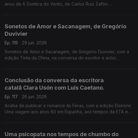
anos de A Sombra do Vento, de Carlos Ruiz Zafón.
Recordamos a conversa de Luís Caetano com o escritor
espanhol, que nos deixou há seis anos, conversa que serviu
de apresentação pública do final da tetralogia O Cemitério dos
Sonetos de Amor e Sacanagem, de Gregório
Livros Esquecidos, no Salão Nobre da Biblioteca da Academia
Duvivier
das Ciências, em Lisboa.
Ep. 119
29 jun. 2026
Sonetos de Amor e Sacanagem, de Gregório Duvivier, com a
edição Tinta da China, na conversa do escritor e actor
brasileiro com Luís Caetano.
Conclusão da conversa da escritora
catalã Clara Usón com Luís Caetano.
Ep. 117
26 jun. 2026
Acaba de publicar o romance As Feras, com a edição Elsinore.
Uma viagem aos anos 80 em Espanha, aos tempos da ETA e
dos Gal, e à vida da etarra Idoia López Riaño.
Uma psicopata nos tempos de chumbo do