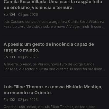
Camila Sosa Villada: Uma escrita rasgão feita
de erotismo, violência e ternura.
Ep. 104
05 jun. 2026
Luís Caetano conversa com a argentina Camila Sosa Villada na
Feira do Livro de Lisboa sobre o novo A Viagem Inútil. E com a
editora da Quetzal, Lúcia Pinho e Melo, a propósito de Tese
sobre Uma Domesticação, literatura marcada por memória,
sexo e liberdade.
A poesia: um gesto de inocência capaz de
rasgar o mundo.
Ep. 103
03 jun. 2026
A Guerra, o Amor, os Versos, novo livro de Jorge Carlos
Fonseca, o escritor e jurista que durante 10 anos foi presidente
de Cabo Verde, à conversa com Luís Caetano na Feira do
Livro de Lisboa. A edição é da Âncora.
Luís Filipe Thomaz e a nossa História Mestiça,
no encontro a Oriente.
Ep. 102
02 jun. 2026
Oceano Luso-Índico, de Luís Filipe Thomaz, editado pela