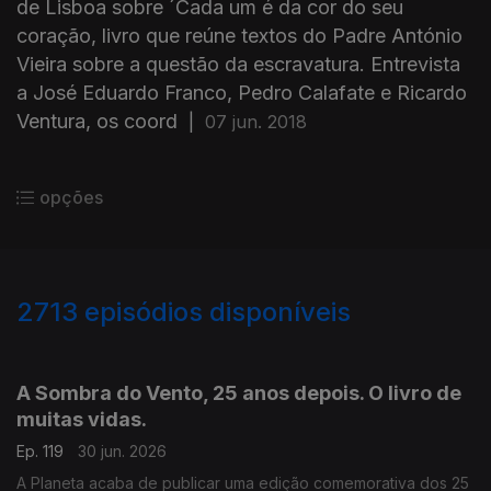
de Lisboa sobre ´Cada um é da cor do seu
coração, livro que reúne textos do Padre António
Vieira sobre a questão da escravatura. Entrevista
a José Eduardo Franco, Pedro Calafate e Ricardo
Ventura, os coord
|
07 jun. 2018
opções
2713
episódios disponíveis
936019
931371
927611
A Sombra do Vento, 25 anos depois. O livro de
muitas vidas.
Ep. 119
30 jun. 2026
A Planeta acaba de publicar uma edição comemorativa dos 25