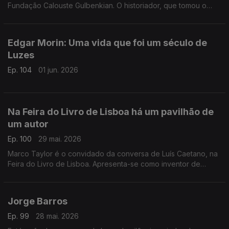
Fundação Calouste Gulbenkian. O historiador, que tomou o
hábito monástico quando deixou a docência, conversa com
Luís Caetano na Feira do Livro de Lisboa.
Edgar Morin: Uma vida que foi um século de
Luzes
Ep. 104
01 jun. 2026
Na Feira do Livro de Lisboa há um pavilhão de
um autor
Ep. 100
29 mai. 2026
Marco Taylor é o convidado da conversa de Luís Caetano, na
Feira do Livro de Lisboa. Apresenta-se como inventor de
histórias com palavras e desenhos, escreve, ilustra, edita e
distribui os seus livros, criações originais para os mais novos, e
leva-os a escolas e encontros literários, convidando ao gosto
Jorge Barros
de ter um livro na mão.
Ep. 99
28 mai. 2026