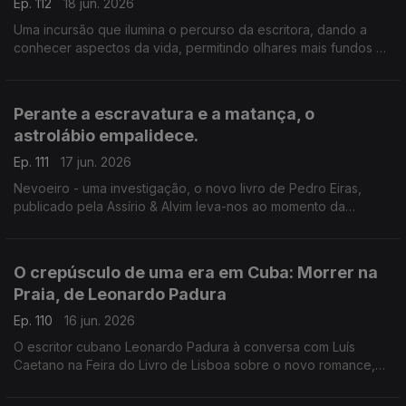
Ep. 112
18 jun. 2026
Uma incursão que ilumina o percurso da escritora, dando a
conhecer aspectos da vida, permitindo olhares mais fundos à
escrita. Luís Caetano conversa com Lídia Jorge e João Céu e
Silva. A escritora faz hoje 80 anos.
Perante a escravatura e a matança, o
astrolábio empalidece.
Ep. 111
17 jun. 2026
Nevoeiro - uma investigação, o novo livro de Pedro Eiras,
publicado pela Assírio & Alvim leva-nos ao momento da
publicação de Mensagem, de Fernando Pessoa, e ao
patriotismo populista e manipulatório dos dias de hoje. Mais
uma conversa de Luís Caetano na Feira do Livro de Lisboa.
O crepúsculo de uma era em Cuba: Morrer na
Praia, de Leonardo Padura
Ep. 110
16 jun. 2026
O escritor cubano Leonardo Padura à conversa com Luís
Caetano na Feira do Livro de Lisboa sobre o novo romance,
Morrer na Praia, publicado pela Porto Editora. Uma história
atravessada por ódio, amor, esperança e redenção.