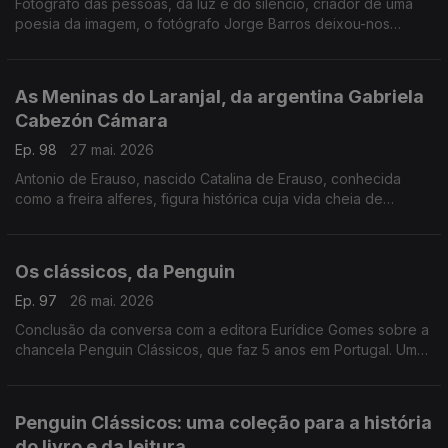
Fotógrafo das pessoas, da luz e do silêncio, criador de uma
poesia da imagem, o fotógrafo Jorge Barros deixou-nos
ontem, aos 81 anos. Autor de mais de 30 livros, um trabalho de
fotografia que caminhou ao lado da literatura e da história.
As Meninas do Laranjal, da argentina Gabriela
Cabezón Cámara
Ep. 98
27 mai. 2026
Antonio de Erauso, nascido Catalina de Erauso, conhecida
como a freira alferes, figura histórica cuja vida cheia de
aventuras inspira este romance que conquistou o National
Book Award para literatura traduzida. Diogo Madre Deus,
editor da Elsinore é o convidado de Luís Caetano.
Os clássicos, da Penguin
Ep. 97
26 mai. 2026
Conclusão da conversa com a editora Eurídice Gomes sobre a
chancela Penguin Clássicos, que faz 5 anos em Portugal. Um
olhar em particular ao volume Uma História da Literatura
Portuguesa, de Fernando Pessoa.
Penguin Clássicos: uma coleção para a história
do livro e da leitura