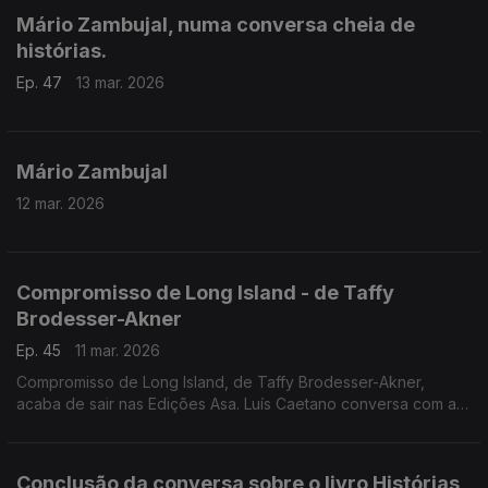
uma vida cheia, que terminou na última quinta-feira.
Mário Zambujal, numa conversa cheia de
histórias.
Ep. 47
13 mar. 2026
Mário Zambujal
12 mar. 2026
Compromisso de Long Island - de Taffy
Brodesser-Akner
Ep. 45
11 mar. 2026
Compromisso de Long Island, de Taffy Brodesser-Akner,
acaba de sair nas Edições Asa. Luís Caetano conversa com a
editora Carmen Serrano. Um aplaudido romance recente, na
coleção que celebra os 75 anos da Asa
Conclusão da conversa sobre o livro Histórias