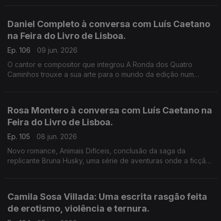
de Ivone Moreira, à conversa com Luís Caetano.
Daniel Completo à conversa com Luís Caetano
na Feira do Livro de Lisboa.
Ep. 106
09 jun. 2026
O cantor e compositor que integrou A Ronda dos Quatro
Caminhos trouxe a sua arte para o mundo da edição num
convite aos mais novos de lerem, verem e ouvirem uma
história. Fundou a editora Canto das Cores e convocou alguns
dos principais nomes do universo infanto-juvenil, dando-lhes
Rosa Montero à conversa com Luís Caetano na
voz e música. Vamos por exemplo conhecer um livro que
Feira do Livro de Lisboa.
apresenta Zeca Afonso às crianças.
Ep. 105
08 jun. 2026
Novo romance, Animais Difíceis, conclusão da saga da
replicante Bruna Husky, uma série de aventuras onde a ficção
científica se faz de ciência e da realidade social e política do
nosso tempo. Para a escritora espanhola, estamos em perigo
de extinção, e os robots seremos (somos) nós.
Camila Sosa Villada: Uma escrita rasgão feita
de erotismo, violência e ternura.