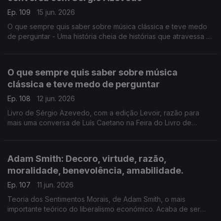
Ep. 109
15 jun. 2026
O que sempre quis saber sobre música clássica e teve medo
de perguntar - Uma história cheia de histórias que atravessa a
música de 5 séculos, com erudição e humor. Livro de Sérgio
Azevedo, com a edição Levoir, razão para mais uma conversa
de Luís Caetano na Feira do Livro de Lisboa.
O que sempre quis saber sobre música
clássica e teve medo de perguntar
Ep. 108
12 jun. 2026
Livro de Sérgio Azevedo, com a edição Levoir, razão para
mais uma conversa de Luís Caetano na Feira do Livro de
Lisboa. Uma história cheia de histórias que atravessa a música
de 5 séculos, com erudição e humor.
Adam Smith: Decoro, virtude, razão,
moralidade, benevolência, amabilidade.
Ep. 107
11 jun. 2026
Teoria dos Sentimentos Morais, de Adam Smith, o mais
importante teórico do liberalismo económico. Acaba de ser
publicado pela Gulbenkian, com tradução, introdução e notas