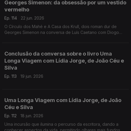
Georges Simenon: da obsessão por um vestido
Caetano, fala-se também do Festival Babell, que começa esta
vermelho
quarta-feita no Porto, o maior investimento de sempre no
nosso país num evento literário, iniciativa da Livraria Lello.
Ep. 114
22 jun. 2026
O Círculo dos Mahé e A Casa dos Krull, dois roman dur de
Georges Simenon na conversa de Luís Caetano com Diogo
Madre Deus, editor da Cavalo de Ferro.
Conclusão da conversa sobre o livro Uma
Longa Viagem com Lídia Jorge, de João Céu e
Silva
Ep. 113
19 jun. 2026
Uma Longa Viagem com Lídia Jorge, de João
Céu e Silva
Ep. 112
18 jun. 2026
Uma incursão que ilumina o percurso da escritora, dando a
conhecer aspectos da vida, permitindo olhares mais fundos à