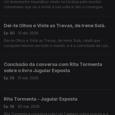
Um testemunho traumático vivido na Ucrânia pelo escritor
colombiano que viu a morte à sua volta e não a consegue
esquecer. Nem quer. Ouvimo-lo na conversa com Luís Caetano
e em excertos do livro.
Dei-te Olhos e Viste as Trevas, de Irene Solà.
Ep. 60
01 abr. 2026
Dei-te Olhos e Viste as Trevas, de Irene Solà, catalã que
conquista leitores em todo o mundo, e é a convidada de Luís
Caetano. Histórias de mulheres e de lobos, numa dança
através dos séculos, nos Pirinéus catalães. Edição Cavalo de
Ferro.
Conclusão da conversa com Rita Tormenta
sobre o livro Jugular Exposta
Ep. 59
31 mar. 2026
Rita Tormenta - Jugular Exposta
Ep. 58
30 mar. 2026
Rita Tormenta à conversa com Luís Caetano sobre poesia e a