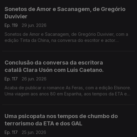
de apresentação pública do final da tetralogia O Cemitério dos
Sonetos de Amor e Sacanagem, de Gregório
Livros Esquecidos, no Salão Nobre da Biblioteca da Academia
Duvivier
das Ciências, em Lisboa.
Ep. 119
29 jun. 2026
Sonetos de Amor e Sacanagem, de Gregório Duvivier, com a
edição Tinta da China, na conversa do escritor e actor
brasileiro com Luís Caetano.
Conclusão da conversa da escritora
catalã Clara Usón com Luís Caetano.
Ep. 117
26 jun. 2026
Acaba de publicar o romance As Feras, com a edição Elsinore.
Uma viagem aos anos 80 em Espanha, aos tempos da ETA e
dos Gal, e à vida da etarra Idoia López Riaño.
Uma psicopata nos tempos de chumbo do
terrorismo da ETA e dos GAL
Ep. 117
25 jun. 2026