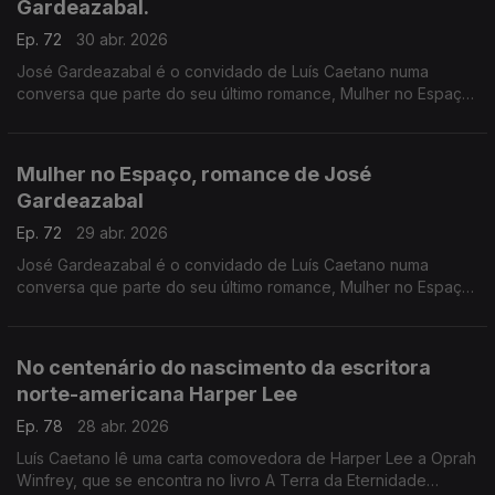
Gardeazabal.
Ep. 72
30 abr. 2026
José Gardeazabal é o convidado de Luís Caetano numa
conversa que parte do seu último romance, Mulher no Espaço,
para olhar o mundo cada vez mais desigual do século XXI. A
edição é da Companhia das Letras.
Mulher no Espaço, romance de José
Gardeazabal
Ep. 72
29 abr. 2026
José Gardeazabal é o convidado de Luís Caetano numa
conversa que parte do seu último romance, Mulher no Espaço,
para olhar o mundo cada vez mais desigual do século XXI. A
edição é da Companhia das Letras.
No centenário do nascimento da escritora
norte-americana Harper Lee
Ep. 78
28 abr. 2026
Luís Caetano lê uma carta comovedora de Harper Lee a Oprah
Winfrey, que se encontra no livro A Terra da Eternidade