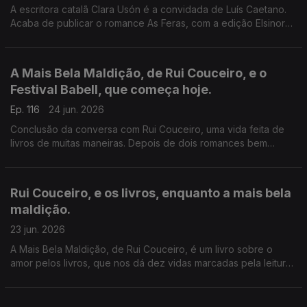
A escritora catalã Clara Usón é a convidada de Luís Caetano.
Acaba de publicar o romance As Feras, com a edição Elsinore.
Uma viagem aos anos 80 em Espanha, aos tempos da ETA e
dos Gal, e à vida da etarra Idoia López Riaño.
A Mais Bela Maldição, de Rui Couceiro, e o
Festival Babell, que começa hoje.
Ep. 116
24 jun. 2026
Conclusão da conversa com Rui Couceiro, uma vida feita de
livros de muitas maneiras. Depois de dois romances bem
acolhidos por público e crítica, um conjunto de histórias sobre
o amor aos livros. E a programação do Babell, o maior
investimento num evento literário alguma vez feito no nosso
Rui Couceiro, e os livros, enquanto a mais bela
país. Começa hoje, no Porto.
maldição.
23 jun. 2026
A Mais Bela Maldição, de Rui Couceiro, é um livro sobre o
amor pelos livros, que nos dá dez vidas marcadas pela leitura
e pela vontade de convidar a ela, levando-nos de Rabat à
Toscana, de Nova Iorque à Alemanha, de Bogotá a São Tomé,
e aos Açores e à Póvoa de Varzim. E na conversa com Luís