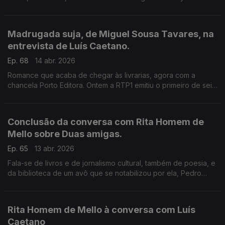
conversa com Luís Caetano, nas Correntes d'Escritas, da
Póvoa de varzim.
Madrugada suja, de Miguel Sousa Tavares, na
entrevista de Luís Caetano.
Ep. 68
14 abr. 2026
Romance que acaba de chegar às livrarias, agora com a
chancela Porto Editora. Ontem a RTP1 emitiu o primeiro de seis
episódios da série que o adapta, uma história muito marcada
pela corrupção nas instituições do país.
Conclusão da conversa com Rita Homem de
Mello sobre Duas amigas.
Ep. 65
13 abr. 2026
Fala-se de livros e de jornalismo cultural, também de poesia, e
da biblioteca de um avô que se notabilizou por ela, Pedro
Homem de Mello.
Rita Homem de Mello à conversa com Luís
Caetano