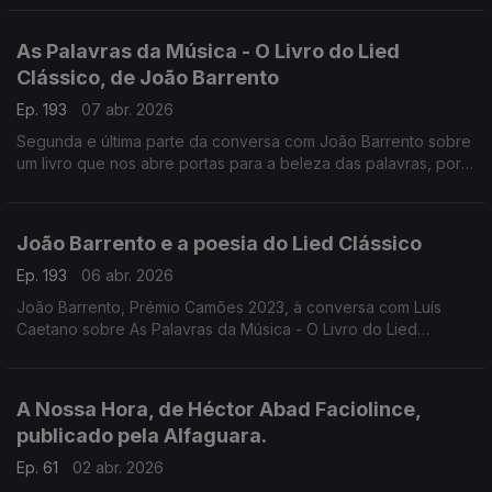
romance Coração sem Medo, razão para a conversa com Luís
Caetano.
As Palavras da Música - O Livro do Lied
Clássico, de João Barrento
Ep. 193
07 abr. 2026
Segunda e última parte da conversa com João Barrento sobre
um livro que nos abre portas para a beleza das palavras, por
entre a beleza da música.
João Barrento e a poesia do Lied Clássico
Ep. 193
06 abr. 2026
João Barrento, Prémio Camões 2023, à conversa com Luís
Caetano sobre As Palavras da Música - O Livro do Lied
Clássico, a tradução de 634 poemas da grande forma da
canção clássica, edição Glubenkian
A Nossa Hora, de Héctor Abad Faciolince,
publicado pela Alfaguara.
Ep. 61
02 abr. 2026