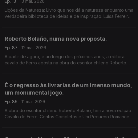
Ep. 13
13 mai. 2026
Lições da Natureza: Livro que nos dá a natureza enquanto uma
verdadeira biblioteca de ideias e de inspiração. Luísa Ferreira
Nunes é a convidada de Luís Caetano.
Roberto Bolaño, numa nova proposta.
Ep. 87
12 mai. 2026
A partir de agora, e ao longo dos próximos anos, a editora
cavalo de Ferro aposta na obra do escritor chileno Roberto
Bolaño. Luís Caetano e o editor Diogo Madre Deus conversam
sobre Um Pequeno Romance Lúmpen.
É o regresso às livrarias de um imenso mundo,
um monumental jogo.
Ep. 86
11 mai. 2026
A obra do escritor chileno Roberto Bolaño, tem a nova edição
Cavalo de Ferro. Contos Completos e Um Pequeno Romance
Lúmpen são os primeiros volumes, na conversa de Luís
Caetano com o editor Diogo Madre Deus.