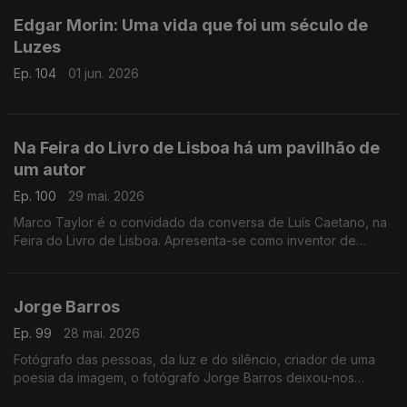
Edgar Morin: Uma vida que foi um século de
Luzes
Ep. 104
01 jun. 2026
Na Feira do Livro de Lisboa há um pavilhão de
um autor
Ep. 100
29 mai. 2026
Marco Taylor é o convidado da conversa de Luís Caetano, na
Feira do Livro de Lisboa. Apresenta-se como inventor de
histórias com palavras e desenhos, escreve, ilustra, edita e
distribui os seus livros, criações originais para os mais novos, e
leva-os a escolas e encontros literários, convidando ao gosto
Jorge Barros
de ter um livro na mão.
Ep. 99
28 mai. 2026
Fotógrafo das pessoas, da luz e do silêncio, criador de uma
poesia da imagem, o fotógrafo Jorge Barros deixou-nos
ontem, aos 81 anos. Autor de mais de 30 livros, um trabalho de