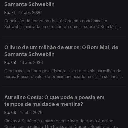
Samanta Schweblin
Ep. 71
17 abr. 2026
Conclusão da conversa de Luís Caetano com Samanta
Schweblin, iniciada na emissão de ontem, sobre O Bom Mal,
reunião de 6 contos que na última semana valeu à escritora
argentina 1 milhão de euros, o livro foi o vencedor da 1ª
edição do Prémio Aena de Narrativa Hispano-americana. Um
O livro de um milhão de euros: O Bom Mal, de
prémio que se coloca em termos de valor monetário no topo a
Samanta Schweblin
nível mundial, equivalente ao Nobel e ao Prémio Planeta,
também do país vizinho. A edição é da Elsinore.
Ep. 68
16 abr. 2026
O bom mal, editado pela Elsinore. Livro que vale um milhão de
euros. É esse o valor do prémio anunciado na última semana,
em Espanha, atribuído pela primeira vez, o Prémio Aena de
Narrativa Hispano-americana.
Aurelino Costa: O que pode a poesia em
tempos de maldade e mentira?
Ep. 69
15 abr. 2026
Cinzas & Sudário é o mais recente livro do poeta Aurelino
Costa, com a edição The Poets and Dragons Society. Uma