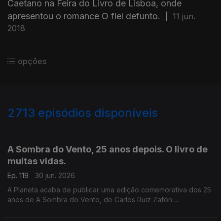
Caetano na Feira do Livro de Lisboa, onde
apresentou o romance O fiel defunto.
|
11 jun.
2018
opções
2713
episódios disponíveis
936019
931371
927611
923376
919309
915585
910677
907631
A Sombra do Vento, 25 anos depois. O livro de
muitas vidas.
Ep. 119
30 jun. 2026
A Planeta acaba de publicar uma edição comemorativa dos 25
anos de A Sombra do Vento, de Carlos Ruiz Zafón.
Recordamos a conversa de Luís Caetano com o escritor
espanhol, que nos deixou há seis anos, conversa que serviu