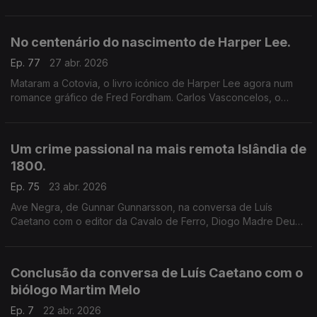
Radiosa, publicado pela Relógio d'Água. Um comovente
elogio dos livros e da leitura.
No centenário do nascimento de Harper Lee.
Ep. 77
27 abr. 2026
Mataram a Cotovia, o livro icónico de Harper Lee agora num
romance gráfico de Fred Fordham. Carlos Vasconcelos, o
editor da Relógio d'Água é o convidado de Luís Caetano.
Um crime passional na mais remota Islândia de
1800.
Ep. 75
23 abr. 2026
Ave Negra, de Gunnar Gunnarsson, na conversa de Luís
Caetano com o editor da Cavalo de Ferro, Diogo Madre Deus.
O autor, que viveu entre 1889 e 1975, foi várias vezes
considerado para o Prémio Nobel.
Conclusão da conversa de Luís Caetano com o
biólogo Martim Melo
Ep. 7
22 abr. 2026