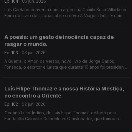
Ep. 104
05 jun. 2026
Luís Caetano conversa com a argentina Camila Sosa Villada na
Feira do Livro de Lisboa sobre o novo A Viagem Inútil. E com a
editora da Quetzal, Lúcia Pinho e Melo, a propósito de Tese
sobre Uma Domesticação, literatura marcada por memória,
sexo e liberdade.
A poesia: um gesto de inocência capaz de
rasgar o mundo.
Ep. 103
03 jun. 2026
A Guerra, o Amor, os Versos, novo livro de Jorge Carlos
Fonseca, o escritor e jurista que durante 10 anos foi presidente
de Cabo Verde, à conversa com Luís Caetano na Feira do
Livro de Lisboa. A edição é da Âncora.
Luís Filipe Thomaz e a nossa História Mestiça,
no encontro a Oriente.
Ep. 102
02 jun. 2026
Oceano Luso-Índico, de Luís Filipe Thomaz, editado pela
Fundação Calouste Gulbenkian. O historiador, que tomou o
hábito monástico quando deixou a docência, conversa com
Luís Caetano na Feira do Livro de Lisboa.