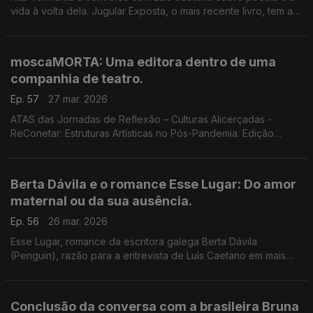
vida à volta dela. Jugular Exposta, o mais recente livro, tem a
chancela The Poets and Dragons Society.
moscaMORTA: Uma editora dentro de uma
companhia de teatro.
Ep. 57
27 mar. 2026
ATAS das Jornadas de Reflexão – Culturas Alicerçadas -
ReConetar: Estruturas Artísticas no Pós-Pandemia. Edição
moscaMORTA, da companhia Teatromosca. O diretor artístico,
Pedro Alves, conversa com Luís Caetano.
Berta Dávila e o romance Esse Lugar: Do amor
maternal ou da sua ausência.
Ep. 56
26 mar. 2026
Esse Lugar, romance da escritora galega Berta Dávila
(Penguin), razão para a entrevista de Luís Caetano em mais
uma conversa nas Correntes D'Escritas. Conceber um filho,
criar um livro, gerar linguagem.
Conclusão da conversa com a brasileira Bruna