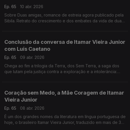
Ep. 65
10 abr. 2026
Sobre Duas amigas, romance de estreia agora publicado pela
Sibila. Retrato do crescimento e dos embates da vida de duas
mulheres, de um país que esmaga, e de um mundo do
jornalismo cultural marcado por raivas e ressentimentos.
Conclusão da conversa de Itamar Vieira Junior
com Luís Caetano
Ep. 65
09 abr. 2026
Chega ao fim a trilogia da Terra, dos Sem Terra, a saga dos
que lutam pela justiça contra a exploração e a intolerância:
Coração sem Medo, de Itamar Vieira Junior, edição Dom
Quixote.
Coração sem Medo, a Mãe Coragem de Itamar
Vieira Junior
Ep. 65
08 abr. 2026
É um dos grandes nomes da literatura em língua portuguesa de
hoje, o brasileiro Itamar Vieira Junior, traduzido em mais de 30
idiomas. Acaba de concluir a sua trilogia da Terra com o