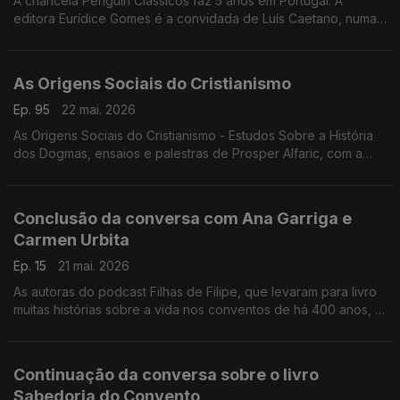
A chancela Penguin Clássicos faz 5 anos em Portugal. A
editora Eurídice Gomes é a convidada de Luís Caetano, numa
conversa onde se fala de Lutegarda de Caires, será que
conhece? Era lida por Fernando Pessoa...
As Origens Sociais do Cristianismo
Ep. 95
22 mai. 2026
As Origens Sociais do Cristianismo - Estudos Sobre a História
dos Dogmas, ensaios e palestras de Prosper Alfaric, com a
edição BookBuilders. Luís Caetano conversa com o editor
Pedro Bernardo.
Conclusão da conversa com Ana Garriga e
Carmen Urbita
Ep. 15
21 mai. 2026
As autoras do podcast Filhas de Filipe, que levaram para livro
muitas histórias sobre a vida nos conventos de há 400 anos, à
conversa com Luís Caetano sobre Sabedoria do Convento -
Como as freiras do séc. XVI podem salvar a tua vida do séc.
XXI.
Continuação da conversa sobre o livro
Sabedoria do Convento