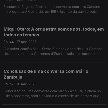
Escutamos Augusto Abelaira, em conversa com Luís Caetano
no programa A Gosto de, em 1997, falando da paixão pela
música que descobriu primeiro através dos livros, e que levou
depois para os seus livros. E no pós 25 de Abril, perplexo.
Miqui Otero: A orquestra somos nós, todos, em
todos os tempos.
Ep. 44
17 mar. 2026
O escritor catalão Miqui Otero é o convidado de Luís Caetano.
Uma conversa nas Correntes d'Escritas sobre o romance
Orquestra, agora publicado pela Dom Quixote. A celebração
da música, das canções que unem uma comunidade
Conclusão de uma conversa com Mário
Zambujal
Ep. 47
16 mar. 2026
Conclusão de uma conversa com Mário Zambujal, iniciada no
último programa, sobre a vida e a escrita de um homem que,
numa e noutra, não prescindiu do sorriso. A partir do livro O
Diário oculto de Nora Rute ouvimos histórias e memórias de