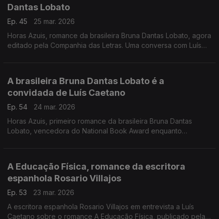
Dantas Lobato
Ep. 45
25 mar. 2026
Horas Azuis, romance da brasileira Bruna Dantas Lobato, agora
editado pela Companhia das Letras. Uma conversa com Luís
Caetano onde se fala de como a tecnologia pode aproximar
ou isolar. E se fala de canja de galinha, também.
A brasileira Bruna Dantas Lobato é a
convidada de Luís Caetano
Ep. 54
24 mar. 2026
Horas Azuis, primeiro romance da brasileira Bruna Dantas
Lobato, vencedora do National Book Award enquanto
tradutora, à conversa com Luís Caetano durante as Correntes
d'Escritas. Distância, família, tecnologia e a América de hoje
atravessam este livro.
A Educação Física, romance da escritora
espanhola Rosario Villajos
Ep. 53
23 mar. 2026
A escritora espanhola Rosario Villajos em entrevista a Luís
Caetano sobre o romance A Educação Física, publicado pela