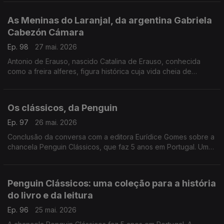
fotografia que caminhou ao lado da literatura e da história.
As Meninas do Laranjal, da argentina Gabriela
Cabezón Cámara
Ep. 98
27 mai. 2026
Antonio de Erauso, nascido Catalina de Erauso, conhecida
como a freira alferes, figura histórica cuja vida cheia de
aventuras inspira este romance que conquistou o National
Book Award para literatura traduzida. Diogo Madre Deus,
editor da Elsinore é o convidado de Luís Caetano.
Os clássicos, da Penguin
Ep. 97
26 mai. 2026
Conclusão da conversa com a editora Eurídice Gomes sobre a
chancela Penguin Clássicos, que faz 5 anos em Portugal. Um
olhar em particular ao volume Uma História da Literatura
Portuguesa, de Fernando Pessoa.
Penguin Clássicos: uma coleção para a história
do livro e da leitura
Ep. 96
25 mai. 2026