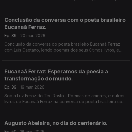
Dom Quixote. Nos anos 90, em Espanha, uma rapariga de 16
anos, numa estrada deserta, depois de uma agressão...
Conclusão da conversa com o poeta brasileiro
Eucanaã Ferraz.
Ep. 39
20 mar. 2026
Conclusão da conversa do poeta brasileiro Eucanaã Ferraz
com Luís Caetano, lendo poemas dos seus últimos livros, e
falando dos encontros com Sophia e Eugénio, ou com um
pavão, num 4º andar do Príncipe Real, em Lisboa.
Eucanaã Ferraz: Esperamos da poesia a
transformação do mundo.
Ep. 39
19 mar. 2026
Sob a Luz Feroz do Teu Rosto - Poemas de amores, e outros
livros de Eucanaã Ferraz na conversa do poeta brasileiro com
Luís Caetano, nas Correntes d'Escritas da Póvoa de Varzim.
Augusto Abelaira, no dia do centenário.
Ep. 50
18 mar. 2026