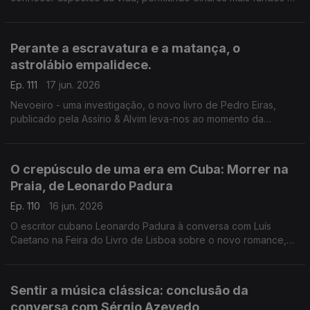
escrita. Luís Caetano conversa com Lídia Jorge e João Céu e
Silva. A escritora faz hoje 80 anos.
Perante a escravatura e a matança, o
astrolábio empalidece.
Ep. 111
17 jun. 2026
Nevoeiro - uma investigação, o novo livro de Pedro Eiras,
publicado pela Assírio & Alvim leva-nos ao momento da
publicação de Mensagem, de Fernando Pessoa, e ao
patriotismo populista e manipulatório dos dias de hoje. Mais
uma conversa de Luís Caetano na Feira do Livro de Lisboa.
O crepúsculo de uma era em Cuba: Morrer na
Praia, de Leonardo Padura
Ep. 110
16 jun. 2026
O escritor cubano Leonardo Padura à conversa com Luís
Caetano na Feira do Livro de Lisboa sobre o novo romance,
Morrer na Praia, publicado pela Porto Editora. Uma história
atravessada por ódio, amor, esperança e redenção.
Sentir a música clássica: conclusão da
conversa com Sérgio Azevedo