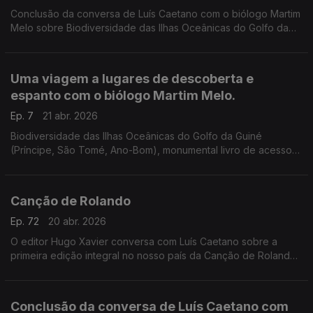
Conclusão da conversa de Luís Caetano com o biólogo Martim
Melo sobre Biodiversidade das Ilhas Oceânicas do Golfo da
Guiné (Príncipe, São Tomé, Ano-Bom), monumental livro de
acesso gratuito na internet. Uma conversa onde também se
ouve poesia, de vários autores, porque também ela nos fala
Uma viagem a lugares de descoberta e
das coisas essenciais.
espanto com o biólogo Martim Melo.
Ep. 7
21 abr. 2026
Biodiversidade das Ilhas Oceânicas do Golfo da Guiné
(Príncipe, São Tomé, Ano-Bom), monumental livro de acesso
gratuito na internet, na conversa de Luís Caetano com um dos
editores, o biólogo Martim Melo.
Canção de Rolando
Ep. 72
20 abr. 2026
O editor Hugo Xavier conversa com Luís Caetano sobre a
primeira edição integral no nosso país da Canção de Rolando,
pela E-primatur. É o poema mais antigo em língua francesa e
um dos épicos medievais mais conhecidos.
Conclusão da conversa de Luís Caetano com