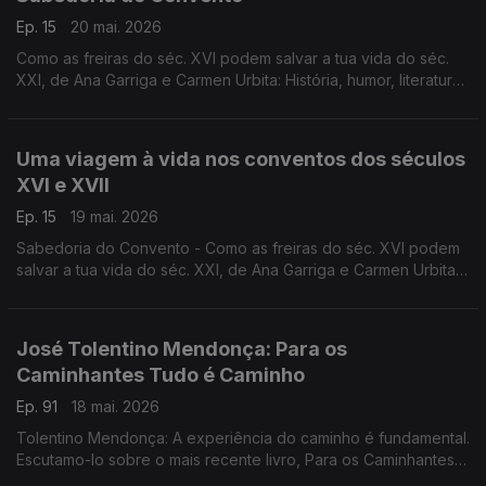
Ep. 15
20 mai. 2026
Como as freiras do séc. XVI podem salvar a tua vida do séc.
XXI, de Ana Garriga e Carmen Urbita: História, humor, literatura,
fé, na conversa de Luís Caetano com as autoras.
Uma viagem à vida nos conventos dos séculos
XVI e XVII
Ep. 15
19 mai. 2026
Sabedoria do Convento - Como as freiras do séc. XVI podem
salvar a tua vida do séc. XXI, de Ana Garriga e Carmen Urbita,
à conversa com Luís Caetano sobre mulheres que na clausura
encontraram liberdade. A edição é da Pergaminho.
José Tolentino Mendonça: Para os
Caminhantes Tudo é Caminho
Ep. 91
18 mai. 2026
Tolentino Mendonça: A experiência do caminho é fundamental.
Escutamo-lo sobre o mais recente livro, Para os Caminhantes
Tudo é Caminho. São textos de convite ao diálogo, à escuta