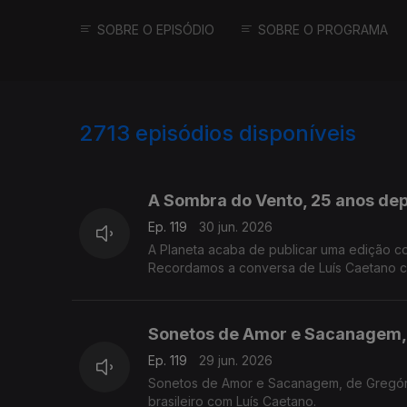
SOBRE O EPISÓDIO
SOBRE O PROGRAMA
2713
episódios disponíveis
936019
931371
A Sombra do Vento, 25 anos depo
Ep. 119
30 jun. 2026
A Planeta acaba de publicar uma edição c
Recordamos a conversa de Luís Caetano co
de apresentação pública do final da tetral
Academia das Ciências, em Lisboa.
Sonetos de Amor e Sacanagem, 
Ep. 119
29 jun. 2026
Sonetos de Amor e Sacanagem, de Gregório 
brasileiro com Luís Caetano.