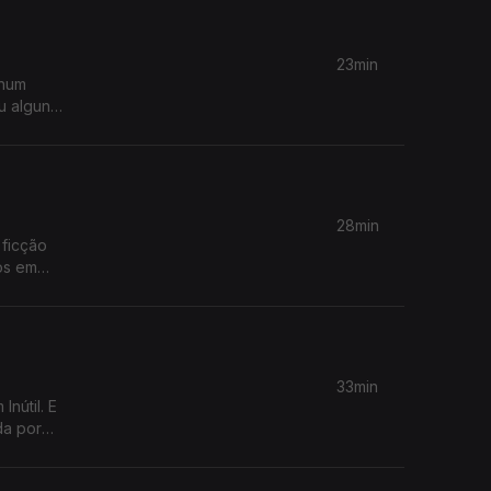
23min
 num
u alguns
ivro que
28min
 ficção
mos em
33min
nútil. E
da por