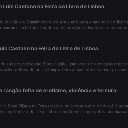
Luís Caetano na Feira do Livro de Lisboa.
da dos Quatro Caminhos trouxe a sua arte para o mundo da edição
 ouvirem uma história. Fundou a editora Canto das Cores e convoco
juvenil, dando-lhes voz e música. Vamos por exemplo conhecer um l
s Caetano na Feira do Livro de Lisboa.
 da saga da replicante Bruna Husky, uma série de aventuras onde a
 social e política do nosso tempo. Para a escritora espanhola, esta
somos) nós.
 rasgão feita de erotismo, violência e ternura.
la Sosa Villada na Feira do Livro de Lisboa sobre o novo A Viagem I
elo, a propósito de Tese sobre Uma Domesticação, literatura marca