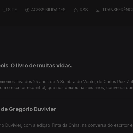
SITE
ACESSIBILIDADES
RSS
TRANSFERÊNCI
is. O livro de muitas vidas.
omemorativa dos 25 anos de A Sombra do Vento, de Carlos Ruiz Zaf
m o escritor espanhol, que nos deixou há seis anos, conversa que
ogia O Cemitério dos Livros Esquecidos, no Salão Nobre da Bibliote
de Gregório Duvivier
Duvivier, com a edição Tinta da China, na conversa do escritor e