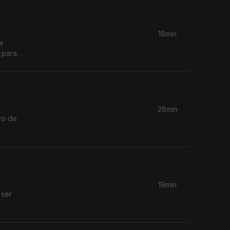
18min
ue
 para
28min
ro de
19min
 ser