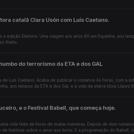
tora catalã Clara Usón com Luís Caetano.
m a edição Elsinore. Uma viagem aos anos 80 em Espanha, aos tem
ez Riaño.
humbo do terrorismo da ETA e dos GAL
da de Luís Caetano. Acaba de publicar o romance As Feras, com a e
ha, aos tempos da ETA e dos Gal, e à vida da etarra Idoia López R
ceiro, e o Festival Babell, que começa hoje.
uma vida feita de livros de muitas maneiras. Depois de dois roman
o de histórias sobre o amor aos livros. E a programação do Babell, o