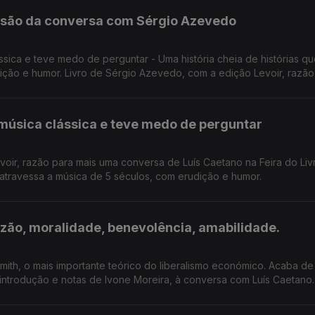
lusão da conversa com Sérgio Azevedo
sica e teve medo de perguntar - Uma história cheia de histórias q
ição e humor. Livro de Sérgio Azevedo, com a edição Levoir, razão
a do Livro de Lisboa.
música clássica e teve medo de perguntar
oir, razão para mais uma conversa de Luís Caetano na Feira do Liv
e atravessa a música de 5 séculos, com erudição e humor.
azão, moralidade, benevolência, amabilidade.
ith, o mais importante teórico do liberalismo económico. Acaba de
introdução e notas de Ivone Moreira, à conversa com Luís Caetano.