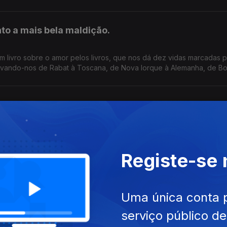
ez feito no nosso país. Começa hoje, no Porto.
nto a mais bela maldição.
m livro sobre o amor pelos livros, que nos dá dez vidas marcadas p
 levando-nos de Rabat à Toscana, de Nova Iorque à Alemanha, de B
m. E na conversa com Luís Caetano, fala-se também do Festival Ba
 investimento de sempre no nosso país num evento literário, iniciati
por um vestido vermelho
ois roman dur de Georges Simenon na conversa de Luís Caetano co
Registe-se
livro Uma Longa Viagem com Lídia Jorge, de João
Uma única conta 
serviço público d