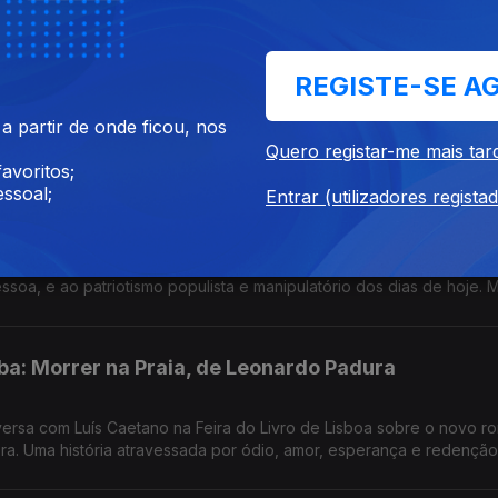
ge, de João Céu e Silva
REGISTE-SE A
critora, dando a conhecer aspectos da vida, permitindo olhares ma
 Jorge e João Céu e Silva. A escritora faz hoje 80 anos.
 partir de onde ficou, nos
Quero registar-me mais tar
avoritos;
ssoal;
Entrar (utilizadores regista
ça, o astrolábio empalidece.
 de Pedro Eiras, publicado pela Assírio & Alvim leva-nos ao moment
a, e ao patriotismo populista e manipulatório dos dias de hoje. 
 de Lisboa.
a: Morrer na Praia, de Leonardo Padura
ersa com Luís Caetano na Feira do Livro de Lisboa sobre o novo r
ora. Uma história atravessada por ódio, amor, esperança e redenção