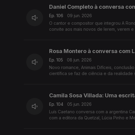
Daniel Completo à conversa com 
Ep. 106
09 jun. 2026
O cantor e compositor que integrou A Ron
convite aos mais novos de lerem, verem e
dos principais nomes do universo infanto-
apresenta Zeca Afonso às crianças.
Rosa Montero à conversa com Luí
Ep. 105
08 jun. 2026
Novo romance, Animais Difíceis, conclusão
científica se faz de ciência e da realidade
perigo de extinção, e os robots seremos (
Camila Sosa Villada: Uma escrita
Ep. 104
05 jun. 2026
Luís Caetano conversa com a argentina Cami
com a editora da Quetzal, Lúcia Pinho e M
memória, sexo e liberdade.