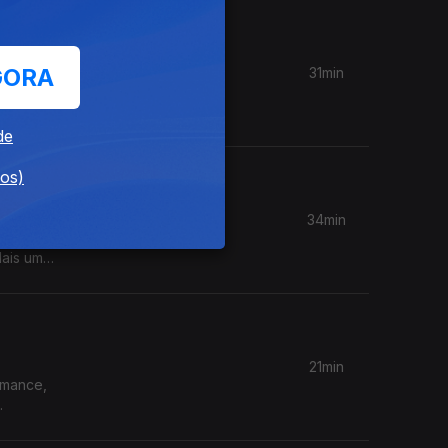
GORA
31min
is fundos
de
dos)
34min
o da
Mais uma
21min
omance,
.