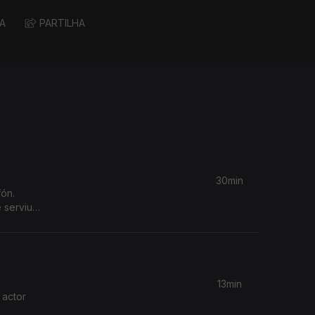
A
PARTILHA
30min
ón.
 serviu
ca da
13min
 actor