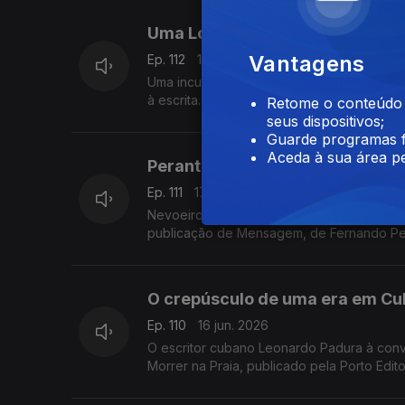
Uma Longa Viagem com Lídia Jor
Vantagens
Ep. 112
18 jun. 2026
Uma incursão que ilumina o percurso da es
à escrita. Luís Caetano conversa com Lídia
Retome o conteúdo a
seus dispositivos;
Guarde programas f
Aceda à sua área pe
Perante a escravatura e a matan
Ep. 111
17 jun. 2026
Nevoeiro - uma investigação, o novo livro
publicação de Mensagem, de Fernando Pesso
conversa de Luís Caetano na Feira do Livro
O crepúsculo de uma era em Cub
Ep. 110
16 jun. 2026
O escritor cubano Leonardo Padura à conv
Morrer na Praia, publicado pela Porto Edit