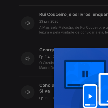
investimento num evento literário alguma v
Rui Couceiro, e os livros, enqua
23 jun. 2026
A Mais Bela Maldição, de Rui Couceiro, é u
leitura e pela vontade de convidar a ela,
São Tomé, e aos Açores e à Póvoa de Varzi
começa esta quarta-feita no Porto, o maior
Livraria Lello.
Georges Simenon: da obsessão 
Ep. 114
22 jun. 2026
O Círculo dos Mahé e A Casa dos Krull, d
Madre Deus, editor da Cavalo de Ferro.
Conclusão da conversa sobre o 
Silva
Ep. 113
19 jun. 2026