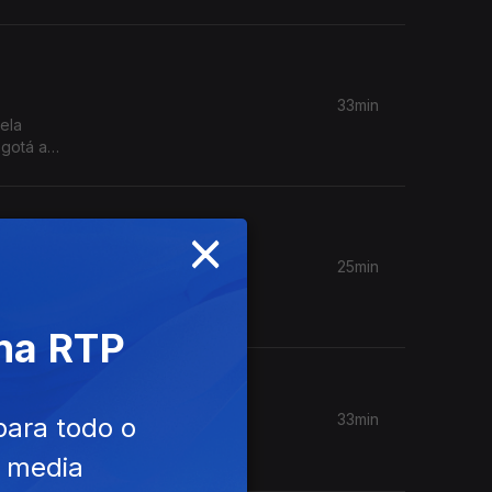
33min
ela
ogotá a
bell, que
va da
×
25min
m Diogo
 na RTP
 Céu e
33min
para todo o
e media