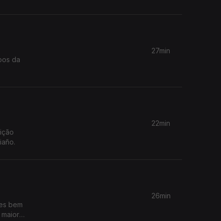
27min
pos da
22min
dição
iaño.
26min
ces bem
 maior