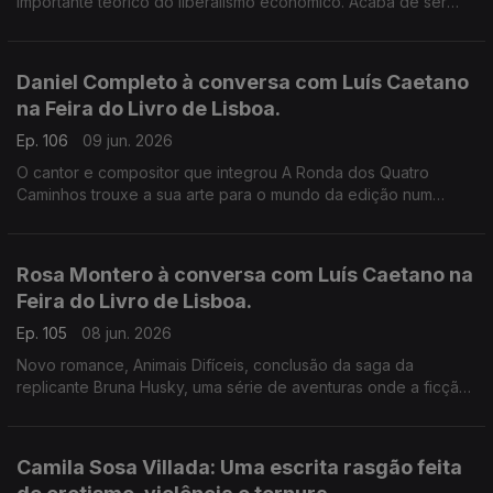
importante teórico do liberalismo económico. Acaba de ser
publicado pela Gulbenkian, com tradução, introdução e notas
de Ivone Moreira, à conversa com Luís Caetano.
Daniel Completo à conversa com Luís Caetano
na Feira do Livro de Lisboa.
Ep. 106
09 jun. 2026
O cantor e compositor que integrou A Ronda dos Quatro
Caminhos trouxe a sua arte para o mundo da edição num
convite aos mais novos de lerem, verem e ouvirem uma
história. Fundou a editora Canto das Cores e convocou alguns
dos principais nomes do universo infanto-juvenil, dando-lhes
Rosa Montero à conversa com Luís Caetano na
voz e música. Vamos por exemplo conhecer um livro que
Feira do Livro de Lisboa.
apresenta Zeca Afonso às crianças.
Ep. 105
08 jun. 2026
Novo romance, Animais Difíceis, conclusão da saga da
replicante Bruna Husky, uma série de aventuras onde a ficção
científica se faz de ciência e da realidade social e política do
nosso tempo. Para a escritora espanhola, estamos em perigo
de extinção, e os robots seremos (somos) nós.
Camila Sosa Villada: Uma escrita rasgão feita