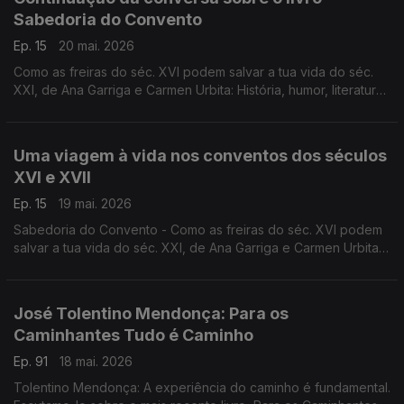
Sabedoria do Convento
Ep. 15
20 mai. 2026
Como as freiras do séc. XVI podem salvar a tua vida do séc.
XXI, de Ana Garriga e Carmen Urbita: História, humor, literatura,
fé, na conversa de Luís Caetano com as autoras.
Uma viagem à vida nos conventos dos séculos
XVI e XVII
Ep. 15
19 mai. 2026
Sabedoria do Convento - Como as freiras do séc. XVI podem
salvar a tua vida do séc. XXI, de Ana Garriga e Carmen Urbita,
à conversa com Luís Caetano sobre mulheres que na clausura
encontraram liberdade. A edição é da Pergaminho.
José Tolentino Mendonça: Para os
Caminhantes Tudo é Caminho
Ep. 91
18 mai. 2026
Tolentino Mendonça: A experiência do caminho é fundamental.