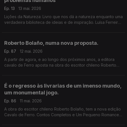
problemas humanos
Ep. 13
13 mai. 2026
Lições da Natureza: Livro que nos dá a natureza enquanto uma
verdadeira biblioteca de ideias e de inspiração. Luísa Ferreira
Nunes é a convidada de Luís Caetano.
Roberto Bolaño, numa nova proposta.
Ep. 87
12 mai. 2026
A partir de agora, e ao longo dos próximos anos, a editora
cavalo de Ferro aposta na obra do escritor chileno Roberto
Bolaño. Luís Caetano e o editor Diogo Madre Deus conversam
sobre Um Pequeno Romance Lúmpen.
É o regresso às livrarias de um imenso mundo,
um monumental jogo.
Ep. 86
11 mai. 2026
A obra do escritor chileno Roberto Bolaño, tem a nova edição
Cavalo de Ferro. Contos Completos e Um Pequeno Romance
Lúmpen são os primeiros volumes, na conversa de Luís
Caetano com o editor Diogo Madre Deus.