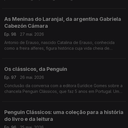
ontem, aos 81 anos. Autor de mais de 30 livros, um trabalho de
fotografia que caminhou ao lado da literatura e da história.
As Meninas do Laranjal, da argentina Gabriela
Cabezón Cámara
Ep. 98
27 mai. 2026
Antonio de Erauso, nascido Catalina de Erauso, conhecida
como a freira alferes, figura histórica cuja vida cheia de
aventuras inspira este romance que conquistou o National
Book Award para literatura traduzida. Diogo Madre Deus,
editor da Elsinore é o convidado de Luís Caetano.
Os clássicos, da Penguin
Ep. 97
26 mai. 2026
Conclusão da conversa com a editora Eurídice Gomes sobre a
chancela Penguin Clássicos, que faz 5 anos em Portugal. Um
olhar em particular ao volume Uma História da Literatura
Portuguesa, de Fernando Pessoa.
Penguin Clássicos: uma coleção para a história
do livro e da leitura
Ep. 96
25 mai. 2026