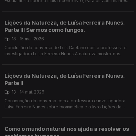
Escutamo-lo sobre o mais recente livro, Para os Caminhantes
Tudo é Caminho. São textos de convite ao diálogo, à escuta
do outro, à comunidade.
Lições da Natureza, de Luísa Ferreira Nunes.
Parte III Sermos como fungos.
Ep. 13
15 mai. 2026
Conclusão da conversa de Luís Caetano com a professora e
investigadora Luísa Ferreira Nunes A natureza mostra-nos
caminhos para uma sociedade mais justa, mais eficiente, mas
estética, mais resistente.
Lições da Natureza, de Luísa Ferreira Nunes.
Parte II
Ep. 13
14 mai. 2026
Continuação da conversa com a professora e investigadora
Luísa Ferreira Nunes sobre biomimética e o livro Lições da
Natureza - Como o mundo natural nos ajuda a resolver os
problemas humanos. A natureza e a humanidade nela.
Como o mundo natural nos ajuda a resolver os