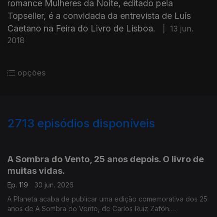
romance Mulheres da Noite, editado pela
Topseller, é a convidada da entrevista de Luís
Caetano na Feira do Livro de Lisboa.
|
13 jun.
2018
opções
2713
episódios disponíveis
936019
931371
927611
A Sombra do Vento, 25 anos depois. O livro de
muitas vidas.
Ep. 119
30 jun. 2026
A Planeta acaba de publicar uma edição comemorativa dos 25
anos de A Sombra do Vento, de Carlos Ruiz Zafón.