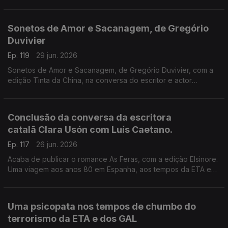
Recordamos a conversa de Luís Caetano com o escritor
espanhol, que nos deixou há seis anos, conversa que serviu
de apresentação pública do final da tetralogia O Cemitério dos
Sonetos de Amor e Sacanagem, de Gregório
Livros Esquecidos, no Salão Nobre da Biblioteca da Academia
Duvivier
das Ciências, em Lisboa.
Ep. 119
29 jun. 2026
Sonetos de Amor e Sacanagem, de Gregório Duvivier, com a
edição Tinta da China, na conversa do escritor e actor
brasileiro com Luís Caetano.
Conclusão da conversa da escritora
catalã Clara Usón com Luís Caetano.
Ep. 117
26 jun. 2026
Acaba de publicar o romance As Feras, com a edição Elsinore.
Uma viagem aos anos 80 em Espanha, aos tempos da ETA e
dos Gal, e à vida da etarra Idoia López Riaño.
Uma psicopata nos tempos de chumbo do
terrorismo da ETA e dos GAL