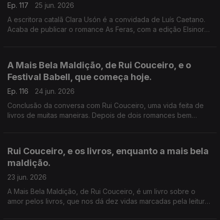
Ep. 117
25 jun. 2026
A escritora catalã Clara Usón é a convidada de Luís Caetano.
Acaba de publicar o romance As Feras, com a edição Elsinore.
Uma viagem aos anos 80 em Espanha, aos tempos da ETA e
dos Gal, e à vida da etarra Idoia López Riaño.
A Mais Bela Maldição, de Rui Couceiro, e o
Festival Babell, que começa hoje.
Ep. 116
24 jun. 2026
Conclusão da conversa com Rui Couceiro, uma vida feita de
livros de muitas maneiras. Depois de dois romances bem
acolhidos por público e crítica, um conjunto de histórias sobre
o amor aos livros. E a programação do Babell, o maior
investimento num evento literário alguma vez feito no nosso
Rui Couceiro, e os livros, enquanto a mais bela
país. Começa hoje, no Porto.
maldição.
23 jun. 2026
A Mais Bela Maldição, de Rui Couceiro, é um livro sobre o
amor pelos livros, que nos dá dez vidas marcadas pela leitura
e pela vontade de convidar a ela, levando-nos de Rabat à