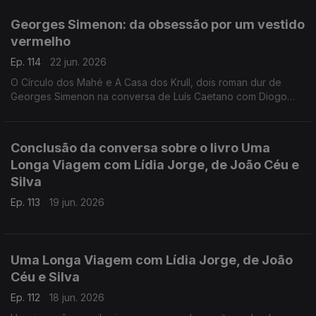
Toscana, de Nova Iorque à Alemanha, de Bogotá a São Tomé,
e aos Açores e à Póvoa de Varzim. E na conversa com Luís
Georges Simenon: da obsessão por um vestido
Caetano, fala-se também do Festival Babell, que começa esta
vermelho
quarta-feita no Porto, o maior investimento de sempre no
nosso país num evento literário, iniciativa da Livraria Lello.
Ep. 114
22 jun. 2026
O Círculo dos Mahé e A Casa dos Krull, dois roman dur de
Georges Simenon na conversa de Luís Caetano com Diogo
Madre Deus, editor da Cavalo de Ferro.
Conclusão da conversa sobre o livro Uma
Longa Viagem com Lídia Jorge, de João Céu e
Silva
Ep. 113
19 jun. 2026
Uma Longa Viagem com Lídia Jorge, de João
Céu e Silva
Ep. 112
18 jun. 2026