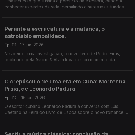
Uma incursão que ilumina o percurso da escritora, dando a
conhecer aspectos da vida, permitindo olhares mais fundos à
escrita. Luís Caetano conversa com Lídia Jorge e João Céu e
Silva. A escritora faz hoje 80 anos.
Perante a escravatura e a matança, o
astrolábio empalidece.
Ep. 111
17 jun. 2026
Nevoeiro - uma investigação, o novo livro de Pedro Eiras,
publicado pela Assírio & Alvim leva-nos ao momento da
publicação de Mensagem, de Fernando Pessoa, e ao
patriotismo populista e manipulatório dos dias de hoje. Mais
uma conversa de Luís Caetano na Feira do Livro de Lisboa.
O crepúsculo de uma era em Cuba: Morrer na
Praia, de Leonardo Padura
Ep. 110
16 jun. 2026
O escritor cubano Leonardo Padura à conversa com Luís
Caetano na Feira do Livro de Lisboa sobre o novo romance,
Morrer na Praia, publicado pela Porto Editora. Uma história
atravessada por ódio, amor, esperança e redenção.
Sentir a música clássica: conclusão da