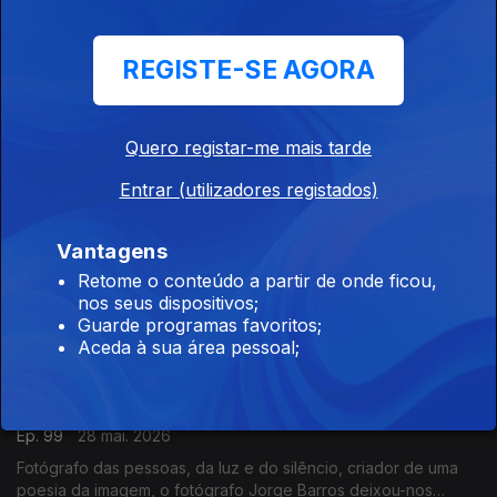
hábito monástico quando deixou a docência, conversa com
Luís Caetano na Feira do Livro de Lisboa.
Edgar Morin: Uma vida que foi um século de
REGISTE-SE AGORA
Luzes
Ep. 104
01 jun. 2026
Quero registar-me mais tarde
Entrar (utilizadores registados)
Na Feira do Livro de Lisboa há um pavilhão de
um autor
Vantagens
Ep. 100
29 mai. 2026
Retome o conteúdo a partir de onde ficou,
Marco Taylor é o convidado da conversa de Luís Caetano, na
nos seus dispositivos;
Feira do Livro de Lisboa. Apresenta-se como inventor de
Guarde programas favoritos;
histórias com palavras e desenhos, escreve, ilustra, edita e
Aceda à sua área pessoal;
distribui os seus livros, criações originais para os mais novos, e
leva-os a escolas e encontros literários, convidando ao gosto
Jorge Barros
de ter um livro na mão.
Ep. 99
28 mai. 2026
Fotógrafo das pessoas, da luz e do silêncio, criador de uma
poesia da imagem, o fotógrafo Jorge Barros deixou-nos