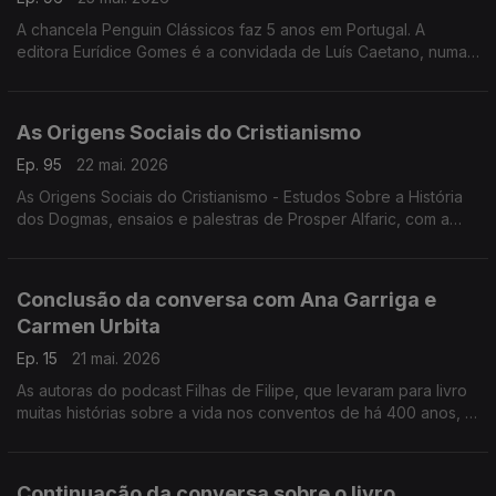
A chancela Penguin Clássicos faz 5 anos em Portugal. A
editora Eurídice Gomes é a convidada de Luís Caetano, numa
conversa onde se fala de Lutegarda de Caires, será que
conhece? Era lida por Fernando Pessoa...
As Origens Sociais do Cristianismo
Ep. 95
22 mai. 2026
As Origens Sociais do Cristianismo - Estudos Sobre a História
dos Dogmas, ensaios e palestras de Prosper Alfaric, com a
edição BookBuilders. Luís Caetano conversa com o editor
Pedro Bernardo.
Conclusão da conversa com Ana Garriga e
Carmen Urbita
Ep. 15
21 mai. 2026
As autoras do podcast Filhas de Filipe, que levaram para livro
muitas histórias sobre a vida nos conventos de há 400 anos, à
conversa com Luís Caetano sobre Sabedoria do Convento -
Como as freiras do séc. XVI podem salvar a tua vida do séc.
XXI.
Continuação da conversa sobre o livro