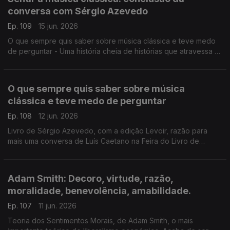
conversa com Sérgio Azevedo
Ep. 109
15 jun. 2026
O que sempre quis saber sobre música clássica e teve medo
de perguntar - Uma história cheia de histórias que atravessa a
música de 5 séculos, com erudição e humor. Livro de Sérgio
Azevedo, com a edição Levoir, razão para mais uma conversa
de Luís Caetano na Feira do Livro de Lisboa.
O que sempre quis saber sobre música
clássica e teve medo de perguntar
Ep. 108
12 jun. 2026
Livro de Sérgio Azevedo, com a edição Levoir, razão para
mais uma conversa de Luís Caetano na Feira do Livro de
Lisboa. Uma história cheia de histórias que atravessa a música
de 5 séculos, com erudição e humor.
Adam Smith: Decoro, virtude, razão,
moralidade, benevolência, amabilidade.
Ep. 107
11 jun. 2026
Teoria dos Sentimentos Morais, de Adam Smith, o mais