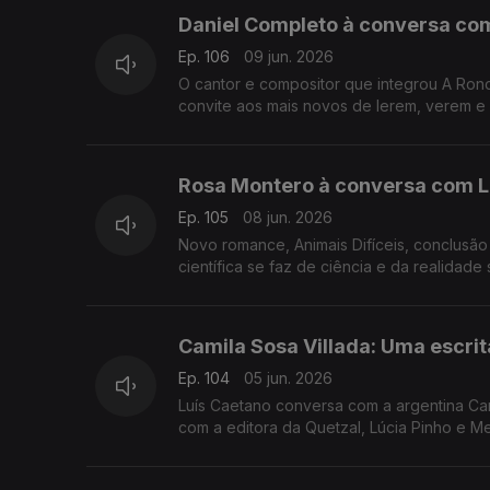
Daniel Completo à conversa com 
Ep. 106
09 jun. 2026
O cantor e compositor que integrou A Ron
convite aos mais novos de lerem, verem e
dos principais nomes do universo infanto-
apresenta Zeca Afonso às crianças.
Rosa Montero à conversa com Luí
Ep. 105
08 jun. 2026
Novo romance, Animais Difíceis, conclusão
científica se faz de ciência e da realidade
perigo de extinção, e os robots seremos (
Camila Sosa Villada: Uma escrita
Ep. 104
05 jun. 2026
Luís Caetano conversa com a argentina Cami
com a editora da Quetzal, Lúcia Pinho e M
memória, sexo e liberdade.