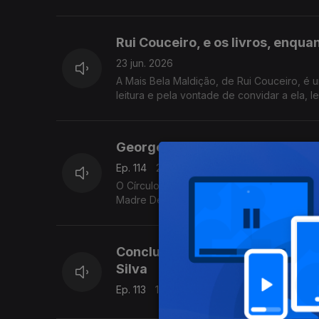
investimento num evento literário alguma v
Rui Couceiro, e os livros, enqua
23 jun. 2026
A Mais Bela Maldição, de Rui Couceiro, é u
leitura e pela vontade de convidar a ela,
São Tomé, e aos Açores e à Póvoa de Varzi
começa esta quarta-feita no Porto, o maior
Livraria Lello.
Georges Simenon: da obsessão 
Ep. 114
22 jun. 2026
O Círculo dos Mahé e A Casa dos Krull, d
Madre Deus, editor da Cavalo de Ferro.
Conclusão da conversa sobre o 
Silva
Ep. 113
19 jun. 2026