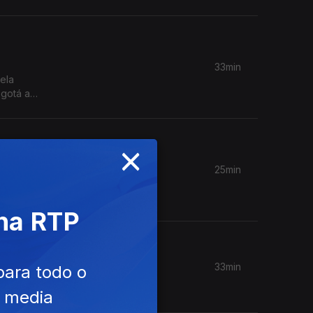
33min
ela
ogotá a
bell, que
va da
×
25min
m Diogo
 na RTP
 Céu e
33min
para todo o
e media