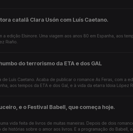
tora catalã Clara Usón com Luís Caetano.
m a edição Elsinore. Uma viagem aos anos 80 em Espanha, aos tem
ez Riaño.
humbo do terrorismo da ETA e dos GAL
da de Luís Caetano. Acaba de publicar o romance As Feras, com a e
ha, aos tempos da ETA e dos Gal, e à vida da etarra Idoia López R
ceiro, e o Festival Babell, que começa hoje.
uma vida feita de livros de muitas maneiras. Depois de dois roman
o de histórias sobre o amor aos livros. E a programação do Babell, o