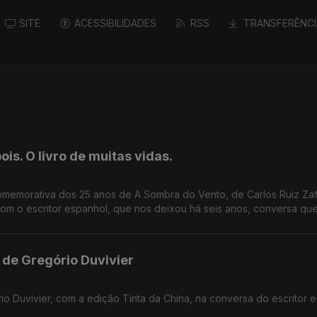
SITE
ACESSIBILIDADES
RSS
TRANSFERÊNCI
is. O livro de muitas vidas.
omemorativa dos 25 anos de A Sombra do Vento, de Carlos Ruiz Zaf
m o escritor espanhol, que nos deixou há seis anos, conversa que
ogia O Cemitério dos Livros Esquecidos, no Salão Nobre da Bibliote
de Gregório Duvivier
Duvivier, com a edição Tinta da China, na conversa do escritor e