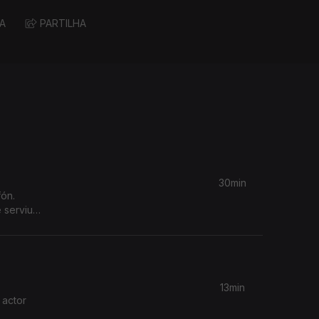
A
PARTILHA
30min
ón.
 serviu
ca da
13min
 actor