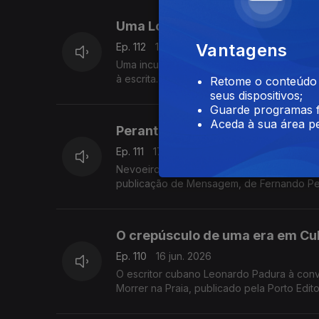
Uma Longa Viagem com Lídia Jor
Vantagens
Ep. 112
18 jun. 2026
Uma incursão que ilumina o percurso da es
à escrita. Luís Caetano conversa com Lídia
Retome o conteúdo a
seus dispositivos;
Guarde programas f
Aceda à sua área pe
Perante a escravatura e a matan
Ep. 111
17 jun. 2026
Nevoeiro - uma investigação, o novo livro
publicação de Mensagem, de Fernando Pesso
conversa de Luís Caetano na Feira do Livro
O crepúsculo de uma era em Cub
Ep. 110
16 jun. 2026
O escritor cubano Leonardo Padura à conv
Morrer na Praia, publicado pela Porto Edit