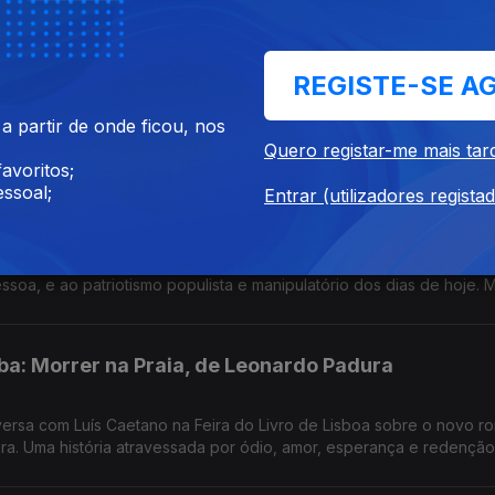
ge, de João Céu e Silva
REGISTE-SE A
critora, dando a conhecer aspectos da vida, permitindo olhares ma
 Jorge e João Céu e Silva. A escritora faz hoje 80 anos.
 partir de onde ficou, nos
Quero registar-me mais tar
avoritos;
ssoal;
Entrar (utilizadores regista
ça, o astrolábio empalidece.
 de Pedro Eiras, publicado pela Assírio & Alvim leva-nos ao moment
a, e ao patriotismo populista e manipulatório dos dias de hoje. 
 de Lisboa.
a: Morrer na Praia, de Leonardo Padura
ersa com Luís Caetano na Feira do Livro de Lisboa sobre o novo r
ora. Uma história atravessada por ódio, amor, esperança e redenção