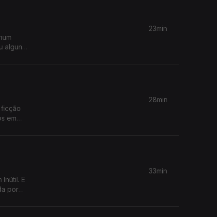
23min
 num
u alguns
ivro que
28min
 ficção
mos em
33min
nútil. E
da por