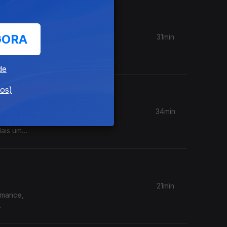
GORA
31min
is fundos
de
dos)
34min
o da
Mais uma
21min
omance,
.