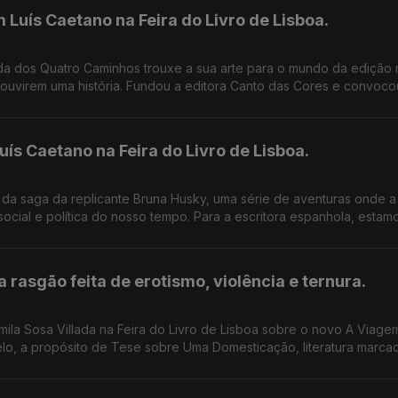
Luís Caetano na Feira do Livro de Lisboa.
da dos Quatro Caminhos trouxe a sua arte para o mundo da edição
 ouvirem uma história. Fundou a editora Canto das Cores e convoco
juvenil, dando-lhes voz e música. Vamos por exemplo conhecer um l
s Caetano na Feira do Livro de Lisboa.
 da saga da replicante Bruna Husky, uma série de aventuras onde a
 social e política do nosso tempo. Para a escritora espanhola, esta
somos) nós.
 rasgão feita de erotismo, violência e ternura.
la Sosa Villada na Feira do Livro de Lisboa sobre o novo A Viagem I
elo, a propósito de Tese sobre Uma Domesticação, literatura marca