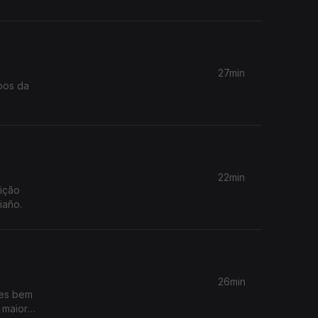
27min
pos da
22min
dição
iaño.
26min
ces bem
 maior