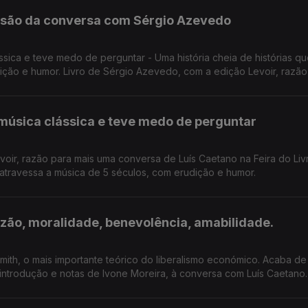
lusão da conversa com Sérgio Azevedo
sica e teve medo de perguntar - Uma história cheia de histórias q
ição e humor. Livro de Sérgio Azevedo, com a edição Levoir, razão
a do Livro de Lisboa.
música clássica e teve medo de perguntar
oir, razão para mais uma conversa de Luís Caetano na Feira do Liv
e atravessa a música de 5 séculos, com erudição e humor.
azão, moralidade, benevolência, amabilidade.
ith, o mais importante teórico do liberalismo económico. Acaba de
introdução e notas de Ivone Moreira, à conversa com Luís Caetano.