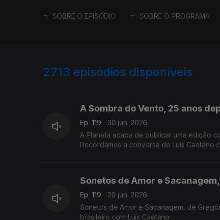
SOBRE O EPISÓDIO
SOBRE O PROGRAMA
2713
episódios disponíveis
936019
931371
A Sombra do Vento, 25 anos depo
Ep. 119
30 jun. 2026
A Planeta acaba de publicar uma edição c
Recordamos a conversa de Luís Caetano co
de apresentação pública do final da tetral
Academia das Ciências, em Lisboa.
Sonetos de Amor e Sacanagem, 
Ep. 119
29 jun. 2026
Sonetos de Amor e Sacanagem, de Gregório 
brasileiro com Luís Caetano.