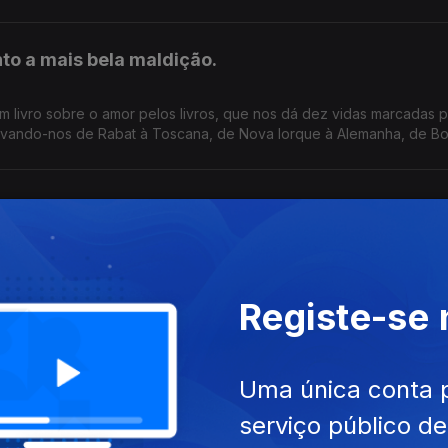
ez feito no nosso país. Começa hoje, no Porto.
nto a mais bela maldição.
m livro sobre o amor pelos livros, que nos dá dez vidas marcadas p
 levando-nos de Rabat à Toscana, de Nova Iorque à Alemanha, de B
m. E na conversa com Luís Caetano, fala-se também do Festival Ba
 investimento de sempre no nosso país num evento literário, iniciati
por um vestido vermelho
ois roman dur de Georges Simenon na conversa de Luís Caetano co
Registe-se
livro Uma Longa Viagem com Lídia Jorge, de João
Uma única conta 
serviço público d