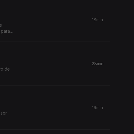
18min
ue
 para
28min
ro de
19min
 ser