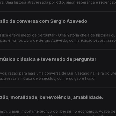
ora. Uma história atravessada por ódio, amor, esperança e redenção
lusão da conversa com Sérgio Azevedo
sica e teve medo de perguntar - Uma história cheia de histórias q
ição e humor. Livro de Sérgio Azevedo, com a edição Levoir, razão
a do Livro de Lisboa.
música clássica e teve medo de perguntar
oir, razão para mais uma conversa de Luís Caetano na Feira do Liv
e atravessa a música de 5 séculos, com erudição e humor.
azão, moralidade, benevolência, amabilidade.
ith, o mais importante teórico do liberalismo económico. Acaba de