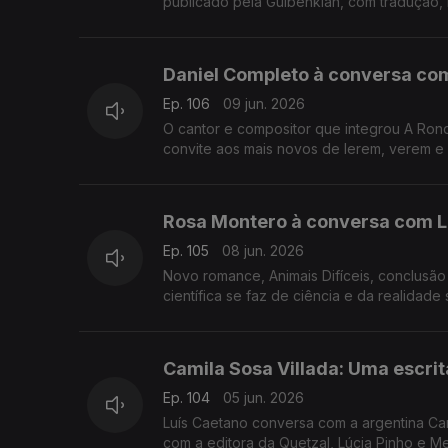
publicado pela Gulbenkian, com tradução, 
Daniel Completo à conversa com 
Ep. 106
09 jun. 2026
O cantor e compositor que integrou A Ron
convite aos mais novos de lerem, verem e
dos principais nomes do universo infanto-
apresenta Zeca Afonso às crianças.
Rosa Montero à conversa com Luí
Ep. 105
08 jun. 2026
Novo romance, Animais Difíceis, conclusão
científica se faz de ciência e da realidade
perigo de extinção, e os robots seremos (
Camila Sosa Villada: Uma escrita
Ep. 104
05 jun. 2026
Luís Caetano conversa com a argentina Cami
com a editora da Quetzal, Lúcia Pinho e M