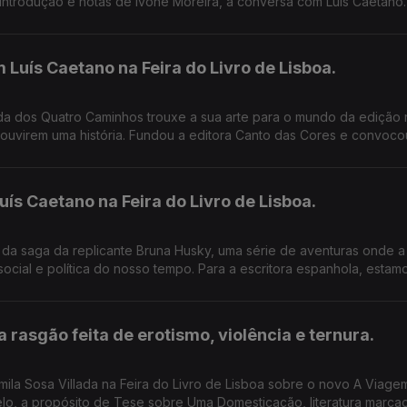
introdução e notas de Ivone Moreira, à conversa com Luís Caetano.
Luís Caetano na Feira do Livro de Lisboa.
da dos Quatro Caminhos trouxe a sua arte para o mundo da edição
 ouvirem uma história. Fundou a editora Canto das Cores e convoco
juvenil, dando-lhes voz e música. Vamos por exemplo conhecer um l
s Caetano na Feira do Livro de Lisboa.
 da saga da replicante Bruna Husky, uma série de aventuras onde a
 social e política do nosso tempo. Para a escritora espanhola, esta
somos) nós.
 rasgão feita de erotismo, violência e ternura.
la Sosa Villada na Feira do Livro de Lisboa sobre o novo A Viagem I
elo, a propósito de Tese sobre Uma Domesticação, literatura marca