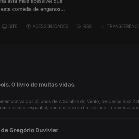
na está mais acessível que
 esta comédia de enganos,
021 no CCB d'Os Músicos do
SITE
ACESSIBILIDADES
RSS
TRANSFERÊNCI
is. O livro de muitas vidas.
omemorativa dos 25 anos de A Sombra do Vento, de Carlos Ruiz Zaf
m o escritor espanhol, que nos deixou há seis anos, conversa que
ogia O Cemitério dos Livros Esquecidos, no Salão Nobre da Bibliote
de Gregório Duvivier