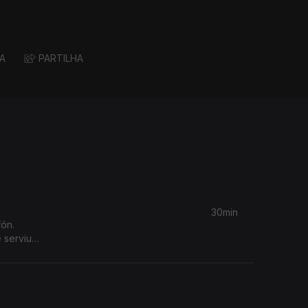
A
PARTILHA
30min
ón.
 serviu
ca da