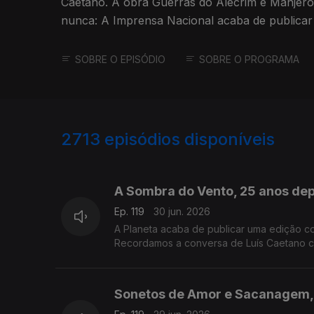
Caetano. A obra Guerras do Alecrim e Manjero
nunca: A Imprensa Nacional acaba de publicar
livro com 3 cd's que nos dão a produção de 2
Tejo.
SOBRE O EPISÓDIO
SOBRE O PROGRAMA
2713
episódios disponíveis
936019
931371
A Sombra do Vento, 25 anos depo
Ep. 119
30 jun. 2026
A Planeta acaba de publicar uma edição c
Recordamos a conversa de Luís Caetano co
de apresentação pública do final da tetral
Academia das Ciências, em Lisboa.
Sonetos de Amor e Sacanagem, 