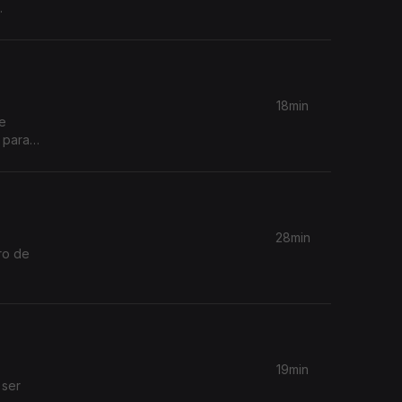
.
18min
ue
 para
28min
ro de
19min
 ser