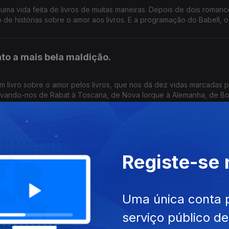
uma vida feita de livros de muitas maneiras. Depois de dois roman
o de histórias sobre o amor aos livros. E a programação do Babell, o
ez feito no nosso país. Começa hoje, no Porto.
nto a mais bela maldição.
m livro sobre o amor pelos livros, que nos dá dez vidas marcadas p
 levando-nos de Rabat à Toscana, de Nova Iorque à Alemanha, de B
m. E na conversa com Luís Caetano, fala-se também do Festival Ba
 investimento de sempre no nosso país num evento literário, iniciati
por um vestido vermelho
Registe-se
ois roman dur de Georges Simenon na conversa de Luís Caetano co
Uma única conta 
livro Uma Longa Viagem com Lídia Jorge, de João
serviço público d