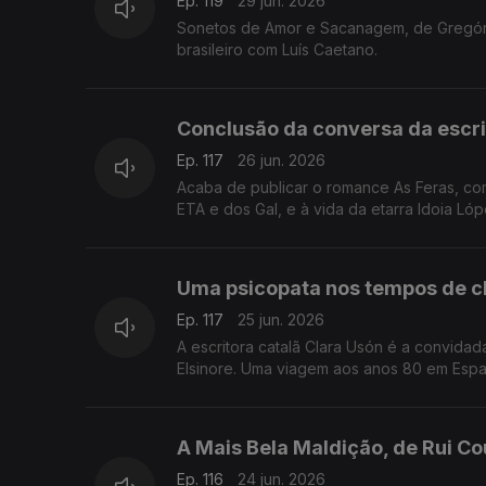
Ep. 119
29 jun. 2026
Sonetos de Amor e Sacanagem, de Gregório 
brasileiro com Luís Caetano.
Conclusão da conversa da escri
Ep. 117
26 jun. 2026
Acaba de publicar o romance As Feras, co
ETA e dos Gal, e à vida da etarra Idoia Lóp
Uma psicopata nos tempos de c
Ep. 117
25 jun. 2026
A escritora catalã Clara Usón é a convida
Elsinore. Uma viagem aos anos 80 em Espan
A Mais Bela Maldição, de Rui Cou
Ep. 116
24 jun. 2026