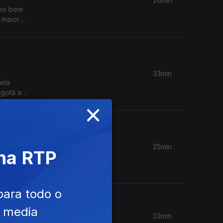
26min
ces bem
 maior
33min
ela
ogotá a
×
bell, que
va da
25min
 na RTP
m Diogo
para todo o
 Céu e
e media
33min