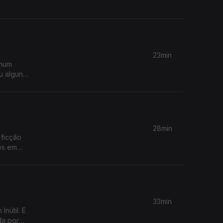
23min
 num
u alguns
ivro que
28min
 ficção
mos em
33min
nútil. E
da por