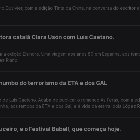
Duvivier, com a edição Tinta da China, na conversa do escritor e
tora catalã Clara Usón com Luís Caetano.
m a edição Elsinore. Uma viagem aos anos 80 em Espanha, aos tem
ez Riaño.
humbo do terrorismo da ETA e dos GAL
da de Luís Caetano. Acaba de publicar o romance As Feras, com a e
ha, aos tempos da ETA e dos Gal, e à vida da etarra Idoia López R
ceiro, e o Festival Babell, que começa hoje.