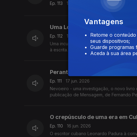
Ep. 113
19 jun. 2026
Vantagens
Uma Longa Viagem com Lídia Jor
Retome o conteúdo a
Ep. 112
18 jun. 2026
seus dispositivos;
Uma incursão que ilumina o percurso da es
Guarde programas f
à escrita. Luís Caetano conversa com Lídia
Aceda à sua área pe
Perante a escravatura e a matan
Ep. 111
17 jun. 2026
Nevoeiro - uma investigação, o novo livro
publicação de Mensagem, de Fernando Pesso
conversa de Luís Caetano na Feira do Livro
O crepúsculo de uma era em Cub
Ep. 110
16 jun. 2026
O escritor cubano Leonardo Padura à conv