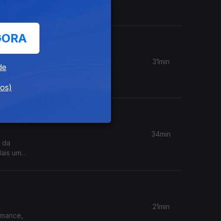
GORA
31min
de
is fundos
dos)
34min
o da
Mais uma
21min
omance,