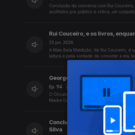
Conclusão da conversa com Rui Couceiro, 
acolhidos por público e crítica, um conjunt
investimento num evento literário alguma v
Rui Couceiro, e os livros, enqua
23 jun. 2026
A Mais Bela Maldição, de Rui Couceiro, é u
leitura e pela vontade de convidar a ela,
São Tomé, e aos Açores e à Póvoa de Varzi
começa esta quarta-feita no Porto, o maior
Livraria Lello.
Georges Simenon: da obsessão 
Ep. 114
22 jun. 2026
O Círculo dos Mahé e A Casa dos Krull, d
Madre Deus, editor da Cavalo de Ferro.
Conclusão da conversa sobre o 
Silva