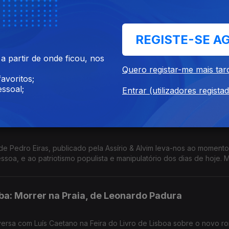
REGISTE-SE A
ge, de João Céu e Silva
 partir de onde ficou, nos
Quero registar-me mais tar
critora, dando a conhecer aspectos da vida, permitindo olhares ma
avoritos;
 Jorge e João Céu e Silva. A escritora faz hoje 80 anos.
ssoal;
Entrar (utilizadores regista
ça, o astrolábio empalidece.
 de Pedro Eiras, publicado pela Assírio & Alvim leva-nos ao moment
a, e ao patriotismo populista e manipulatório dos dias de hoje. 
 de Lisboa.
a: Morrer na Praia, de Leonardo Padura
ersa com Luís Caetano na Feira do Livro de Lisboa sobre o novo r