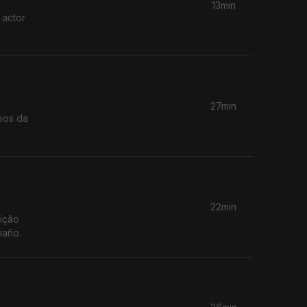
13min
 actor
27min
pos da
22min
dição
iaño.