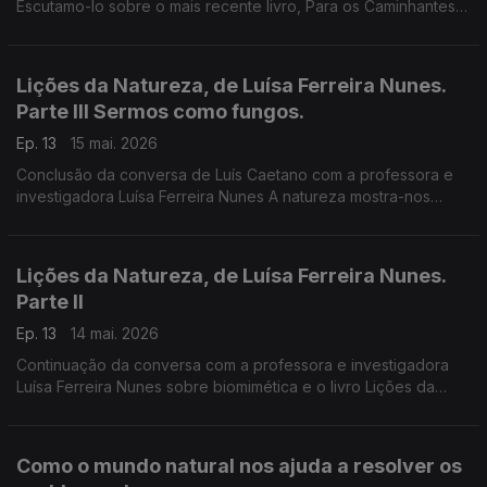
Escutamo-lo sobre o mais recente livro, Para os Caminhantes
Tudo é Caminho. São textos de convite ao diálogo, à escuta
do outro, à comunidade.
Lições da Natureza, de Luísa Ferreira Nunes.
Parte III Sermos como fungos.
Ep. 13
15 mai. 2026
Conclusão da conversa de Luís Caetano com a professora e
investigadora Luísa Ferreira Nunes A natureza mostra-nos
caminhos para uma sociedade mais justa, mais eficiente, mas
estética, mais resistente.
Lições da Natureza, de Luísa Ferreira Nunes.
Parte II
Ep. 13
14 mai. 2026
Continuação da conversa com a professora e investigadora
Luísa Ferreira Nunes sobre biomimética e o livro Lições da
Natureza - Como o mundo natural nos ajuda a resolver os
problemas humanos. A natureza e a humanidade nela.
Como o mundo natural nos ajuda a resolver os