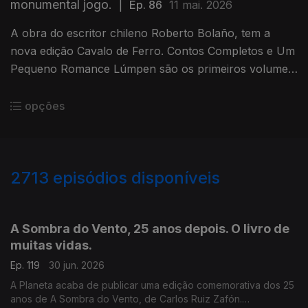
monumental jogo.
|
Ep. 86
11 mai. 2026
A obra do escritor chileno Roberto Bolaño, tem a
nova edição Cavalo de Ferro. Contos Completos e Um
Pequeno Romance Lúmpen são os primeiros volumes,
na conversa de Luís Caetano com o editor Diogo
Madre Deus.
opções
2713
episódios disponíveis
936019
931371
927611
A Sombra do Vento, 25 anos depois. O livro de
muitas vidas.
Ep. 119
30 jun. 2026
A Planeta acaba de publicar uma edição comemorativa dos 25
anos de A Sombra do Vento, de Carlos Ruiz Zafón.