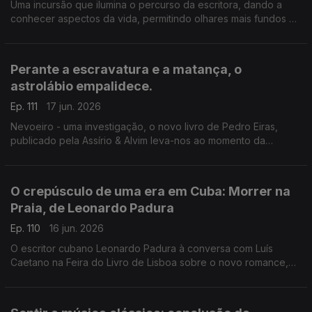
Uma incursão que ilumina o percurso da escritora, dando a
conhecer aspectos da vida, permitindo olhares mais fundos à
escrita. Luís Caetano conversa com Lídia Jorge e João Céu e
Silva. A escritora faz hoje 80 anos.
Perante a escravatura e a matança, o
astrolábio empalidece.
Ep. 111
17 jun. 2026
Nevoeiro - uma investigação, o novo livro de Pedro Eiras,
publicado pela Assírio & Alvim leva-nos ao momento da
publicação de Mensagem, de Fernando Pessoa, e ao
patriotismo populista e manipulatório dos dias de hoje. Mais
uma conversa de Luís Caetano na Feira do Livro de Lisboa.
O crepúsculo de uma era em Cuba: Morrer na
Praia, de Leonardo Padura
Ep. 110
16 jun. 2026
O escritor cubano Leonardo Padura à conversa com Luís
Caetano na Feira do Livro de Lisboa sobre o novo romance,
Morrer na Praia, publicado pela Porto Editora. Uma história
atravessada por ódio, amor, esperança e redenção.