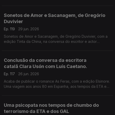
Recordamos a conversa de Luís Caetano com o escritor
espanhol, que nos deixou há seis anos, conversa que serviu
de apresentação pública do final da tetralogia O Cemitério dos
Sonetos de Amor e Sacanagem, de Gregório
Livros Esquecidos, no Salão Nobre da Biblioteca da Academia
Duvivier
das Ciências, em Lisboa.
Ep. 119
29 jun. 2026
Sonetos de Amor e Sacanagem, de Gregório Duvivier, com a
edição Tinta da China, na conversa do escritor e actor
brasileiro com Luís Caetano.
Conclusão da conversa da escritora
catalã Clara Usón com Luís Caetano.
Ep. 117
26 jun. 2026
Acaba de publicar o romance As Feras, com a edição Elsinore.
Uma viagem aos anos 80 em Espanha, aos tempos da ETA e
dos Gal, e à vida da etarra Idoia López Riaño.
Uma psicopata nos tempos de chumbo do
terrorismo da ETA e dos GAL