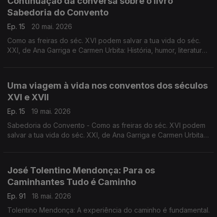
Continuação da conversa sobre o livro
Sabedoria do Convento
Ep. 15
20 mai. 2026
Como as freiras do séc. XVI podem salvar a tua vida do séc.
XXI, de Ana Garriga e Carmen Urbita: História, humor, literatura,
fé, na conversa de Luís Caetano com as autoras.
Uma viagem à vida nos conventos dos séculos
XVI e XVII
Ep. 15
19 mai. 2026
Sabedoria do Convento - Como as freiras do séc. XVI podem
salvar a tua vida do séc. XXI, de Ana Garriga e Carmen Urbita,
à conversa com Luís Caetano sobre mulheres que na clausura
encontraram liberdade. A edição é da Pergaminho.
José Tolentino Mendonça: Para os
Caminhantes Tudo é Caminho
Ep. 91
18 mai. 2026
Tolentino Mendonça: A experiência do caminho é fundamental.