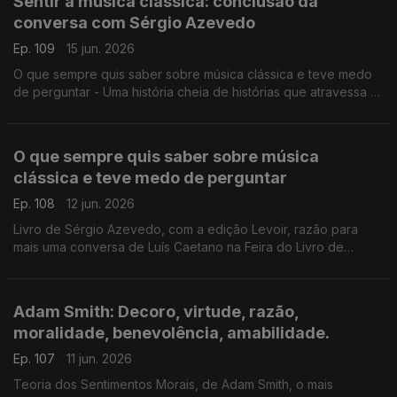
Sentir a música clássica: conclusão da
conversa com Sérgio Azevedo
Ep. 109
15 jun. 2026
O que sempre quis saber sobre música clássica e teve medo
de perguntar - Uma história cheia de histórias que atravessa a
música de 5 séculos, com erudição e humor. Livro de Sérgio
Azevedo, com a edição Levoir, razão para mais uma conversa
de Luís Caetano na Feira do Livro de Lisboa.
O que sempre quis saber sobre música
clássica e teve medo de perguntar
Ep. 108
12 jun. 2026
Livro de Sérgio Azevedo, com a edição Levoir, razão para
mais uma conversa de Luís Caetano na Feira do Livro de
Lisboa. Uma história cheia de histórias que atravessa a música
de 5 séculos, com erudição e humor.
Adam Smith: Decoro, virtude, razão,
moralidade, benevolência, amabilidade.
Ep. 107
11 jun. 2026
Teoria dos Sentimentos Morais, de Adam Smith, o mais