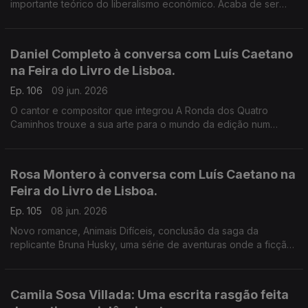
importante teórico do liberalismo económico. Acaba de ser
publicado pela Gulbenkian, com tradução, introdução e notas
de Ivone Moreira, à conversa com Luís Caetano.
Daniel Completo à conversa com Luís Caetano
na Feira do Livro de Lisboa.
Ep. 106
09 jun. 2026
O cantor e compositor que integrou A Ronda dos Quatro
Caminhos trouxe a sua arte para o mundo da edição num
convite aos mais novos de lerem, verem e ouvirem uma
história. Fundou a editora Canto das Cores e convocou alguns
dos principais nomes do universo infanto-juvenil, dando-lhes
Rosa Montero à conversa com Luís Caetano na
voz e música. Vamos por exemplo conhecer um livro que
Feira do Livro de Lisboa.
apresenta Zeca Afonso às crianças.
Ep. 105
08 jun. 2026
Novo romance, Animais Difíceis, conclusão da saga da
replicante Bruna Husky, uma série de aventuras onde a ficção
científica se faz de ciência e da realidade social e política do
nosso tempo. Para a escritora espanhola, estamos em perigo
de extinção, e os robots seremos (somos) nós.
Camila Sosa Villada: Uma escrita rasgão feita