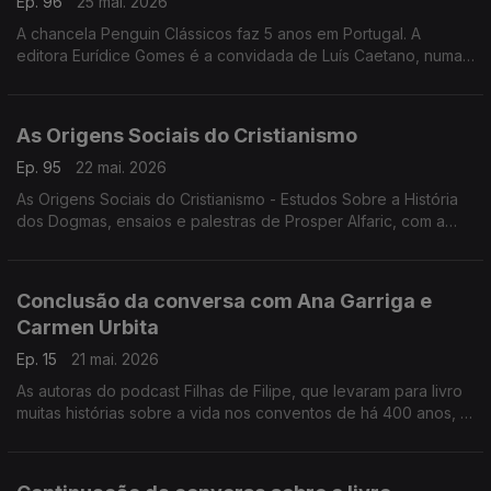
Ep. 96
25 mai. 2026
A chancela Penguin Clássicos faz 5 anos em Portugal. A
editora Eurídice Gomes é a convidada de Luís Caetano, numa
conversa onde se fala de Lutegarda de Caires, será que
conhece? Era lida por Fernando Pessoa...
As Origens Sociais do Cristianismo
Ep. 95
22 mai. 2026
As Origens Sociais do Cristianismo - Estudos Sobre a História
dos Dogmas, ensaios e palestras de Prosper Alfaric, com a
edição BookBuilders. Luís Caetano conversa com o editor
Pedro Bernardo.
Conclusão da conversa com Ana Garriga e
Carmen Urbita
Ep. 15
21 mai. 2026
As autoras do podcast Filhas de Filipe, que levaram para livro
muitas histórias sobre a vida nos conventos de há 400 anos, à
conversa com Luís Caetano sobre Sabedoria do Convento -
Como as freiras do séc. XVI podem salvar a tua vida do séc.
XXI.