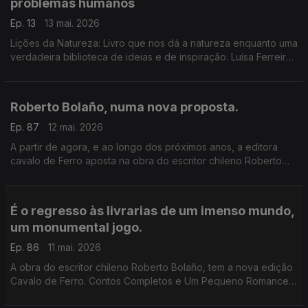
problemas humanos
Ep. 13
13 mai. 2026
Lições da Natureza: Livro que nos dá a natureza enquanto uma
verdadeira biblioteca de ideias e de inspiração. Luísa Ferreira
Nunes é a convidada de Luís Caetano.
Roberto Bolaño, numa nova proposta.
Ep. 87
12 mai. 2026
A partir de agora, e ao longo dos próximos anos, a editora
cavalo de Ferro aposta na obra do escritor chileno Roberto
Bolaño. Luís Caetano e o editor Diogo Madre Deus conversam
sobre Um Pequeno Romance Lúmpen.
É o regresso às livrarias de um imenso mundo,
um monumental jogo.
Ep. 86
11 mai. 2026
A obra do escritor chileno Roberto Bolaño, tem a nova edição
Cavalo de Ferro. Contos Completos e Um Pequeno Romance
Lúmpen são os primeiros volumes, na conversa de Luís