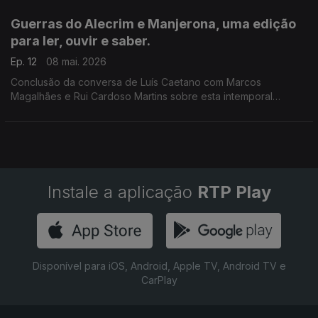
Caetano com o editor Diogo Madre Deus.
Guerras do Alecrim e Manjerona, uma edição
para ler, ouvir e saber.
Ep. 12
08 mai. 2026
Conclusão da conversa de Luís Caetano com Marcos
Magalhães e Rui Cardoso Martins sobre esta intemporal
comédia de enganos que acaba de ser publicada pela
Imprensa Nacional.
Instale a aplicação
RTP Play
Disponível para iOS, Android, Apple TV, Android TV e
CarPlay