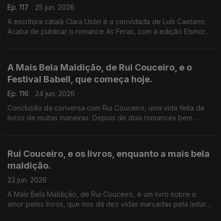
Ep. 117
25 jun. 2026
A escritora catalã Clara Usón é a convidada de Luís Caetano.
Acaba de publicar o romance As Feras, com a edição Elsinore.
Uma viagem aos anos 80 em Espanha, aos tempos da ETA e
dos Gal, e à vida da etarra Idoia López Riaño.
A Mais Bela Maldição, de Rui Couceiro, e o
Festival Babell, que começa hoje.
Ep. 116
24 jun. 2026
Conclusão da conversa com Rui Couceiro, uma vida feita de
livros de muitas maneiras. Depois de dois romances bem
acolhidos por público e crítica, um conjunto de histórias sobre
o amor aos livros. E a programação do Babell, o maior
investimento num evento literário alguma vez feito no nosso
Rui Couceiro, e os livros, enquanto a mais bela
país. Começa hoje, no Porto.
maldição.
23 jun. 2026
A Mais Bela Maldição, de Rui Couceiro, é um livro sobre o
amor pelos livros, que nos dá dez vidas marcadas pela leitura
e pela vontade de convidar a ela, levando-nos de Rabat à