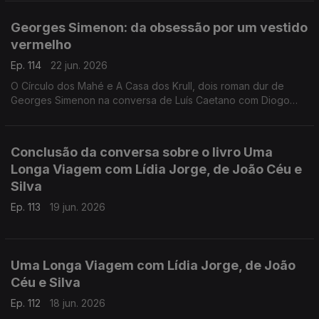
Toscana, de Nova Iorque à Alemanha, de Bogotá a São Tomé,
e aos Açores e à Póvoa de Varzim. E na conversa com Luís
Georges Simenon: da obsessão por um vestido
Caetano, fala-se também do Festival Babell, que começa esta
vermelho
quarta-feita no Porto, o maior investimento de sempre no
nosso país num evento literário, iniciativa da Livraria Lello.
Ep. 114
22 jun. 2026
O Círculo dos Mahé e A Casa dos Krull, dois roman dur de
Georges Simenon na conversa de Luís Caetano com Diogo
Madre Deus, editor da Cavalo de Ferro.
Conclusão da conversa sobre o livro Uma
Longa Viagem com Lídia Jorge, de João Céu e
Silva
Ep. 113
19 jun. 2026
Uma Longa Viagem com Lídia Jorge, de João
Céu e Silva
Ep. 112
18 jun. 2026