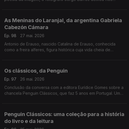
ontem, aos 81 anos. Autor de mais de 30 livros, um trabalho de
fotografia que caminhou ao lado da literatura e da história.
As Meninas do Laranjal, da argentina Gabriela
Cabezón Cámara
Ep. 98
27 mai. 2026
Antonio de Erauso, nascido Catalina de Erauso, conhecida
como a freira alferes, figura histórica cuja vida cheia de
aventuras inspira este romance que conquistou o National
Book Award para literatura traduzida. Diogo Madre Deus,
editor da Elsinore é o convidado de Luís Caetano.
Os clássicos, da Penguin
Ep. 97
26 mai. 2026
Conclusão da conversa com a editora Eurídice Gomes sobre a
chancela Penguin Clássicos, que faz 5 anos em Portugal. Um
olhar em particular ao volume Uma História da Literatura
Portuguesa, de Fernando Pessoa.
Penguin Clássicos: uma coleção para a história
do livro e da leitura