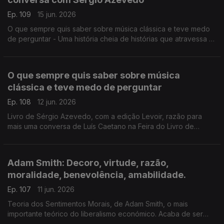
Ep. 109
15 jun. 2026
O que sempre quis saber sobre música clássica e teve medo
de perguntar - Uma história cheia de histórias que atravessa a
música de 5 séculos, com erudição e humor. Livro de Sérgio
Azevedo, com a edição Levoir, razão para mais uma conversa
de Luís Caetano na Feira do Livro de Lisboa.
O que sempre quis saber sobre música
clássica e teve medo de perguntar
Ep. 108
12 jun. 2026
Livro de Sérgio Azevedo, com a edição Levoir, razão para
mais uma conversa de Luís Caetano na Feira do Livro de
Lisboa. Uma história cheia de histórias que atravessa a música
de 5 séculos, com erudição e humor.
Adam Smith: Decoro, virtude, razão,
moralidade, benevolência, amabilidade.
Ep. 107
11 jun. 2026
Teoria dos Sentimentos Morais, de Adam Smith, o mais
importante teórico do liberalismo económico. Acaba de ser
publicado pela Gulbenkian, com tradução, introdução e notas