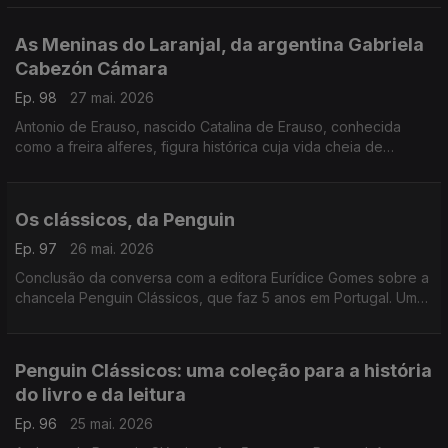
fotografia que caminhou ao lado da literatura e da história.
As Meninas do Laranjal, da argentina Gabriela
Cabezón Cámara
Ep. 98
27 mai. 2026
Antonio de Erauso, nascido Catalina de Erauso, conhecida
como a freira alferes, figura histórica cuja vida cheia de
aventuras inspira este romance que conquistou o National
Book Award para literatura traduzida. Diogo Madre Deus,
editor da Elsinore é o convidado de Luís Caetano.
Os clássicos, da Penguin
Ep. 97
26 mai. 2026
Conclusão da conversa com a editora Eurídice Gomes sobre a
chancela Penguin Clássicos, que faz 5 anos em Portugal. Um
olhar em particular ao volume Uma História da Literatura
Portuguesa, de Fernando Pessoa.
Penguin Clássicos: uma coleção para a história
do livro e da leitura
Ep. 96
25 mai. 2026