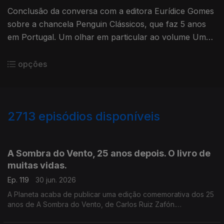
Conclusão da conversa com a editora Eurídice Gomes
sobre a chancela Penguin Clássicos, que faz 5 anos
em Portugal. Um olhar em particular ao volume Uma
História da Literatura Portuguesa, de Fernando
Pessoa.
opções
2713
episódios disponíveis
936019
931371
927611
A Sombra do Vento, 25 anos depois. O livro de
muitas vidas.
Ep. 119
30 jun. 2026
A Planeta acaba de publicar uma edição comemorativa dos 25
anos de A Sombra do Vento, de Carlos Ruiz Zafón.
Recordamos a conversa de Luís Caetano com o escritor