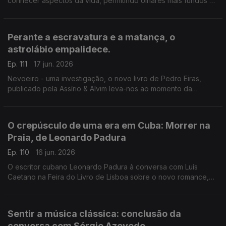
conhecer aspectos da vida, permitindo olhares mais fundos à
escrita. Luís Caetano conversa com Lídia Jorge e João Céu e
Silva. A escritora faz hoje 80 anos.
Perante a escravatura e a matança, o
astrolábio empalidece.
Ep. 111
17 jun. 2026
Nevoeiro - uma investigação, o novo livro de Pedro Eiras,
publicado pela Assírio & Alvim leva-nos ao momento da
publicação de Mensagem, de Fernando Pessoa, e ao
patriotismo populista e manipulatório dos dias de hoje. Mais
uma conversa de Luís Caetano na Feira do Livro de Lisboa.
O crepúsculo de uma era em Cuba: Morrer na
Praia, de Leonardo Padura
Ep. 110
16 jun. 2026
O escritor cubano Leonardo Padura à conversa com Luís
Caetano na Feira do Livro de Lisboa sobre o novo romance,
Morrer na Praia, publicado pela Porto Editora. Uma história
atravessada por ódio, amor, esperança e redenção.
Sentir a música clássica: conclusão da
conversa com Sérgio Azevedo