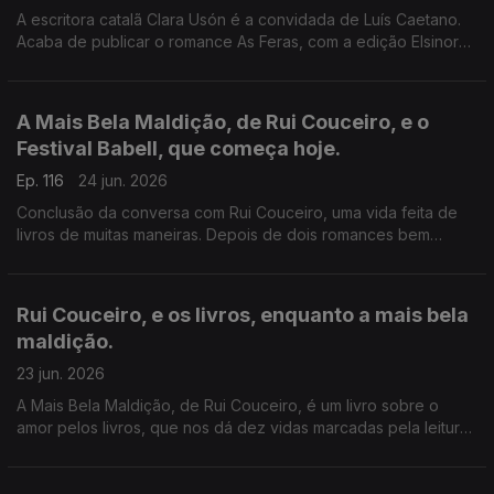
A escritora catalã Clara Usón é a convidada de Luís Caetano.
Acaba de publicar o romance As Feras, com a edição Elsinore.
Uma viagem aos anos 80 em Espanha, aos tempos da ETA e
dos Gal, e à vida da etarra Idoia López Riaño.
A Mais Bela Maldição, de Rui Couceiro, e o
Festival Babell, que começa hoje.
Ep. 116
24 jun. 2026
Conclusão da conversa com Rui Couceiro, uma vida feita de
livros de muitas maneiras. Depois de dois romances bem
acolhidos por público e crítica, um conjunto de histórias sobre
o amor aos livros. E a programação do Babell, o maior
investimento num evento literário alguma vez feito no nosso
Rui Couceiro, e os livros, enquanto a mais bela
país. Começa hoje, no Porto.
maldição.
23 jun. 2026
A Mais Bela Maldição, de Rui Couceiro, é um livro sobre o
amor pelos livros, que nos dá dez vidas marcadas pela leitura
e pela vontade de convidar a ela, levando-nos de Rabat à
Toscana, de Nova Iorque à Alemanha, de Bogotá a São Tomé,
e aos Açores e à Póvoa de Varzim. E na conversa com Luís