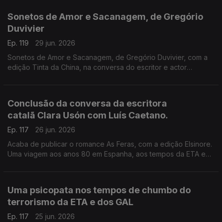
espanhol, que nos deixou há seis anos, conversa que serviu
de apresentação pública do final da tetralogia O Cemitério dos
Sonetos de Amor e Sacanagem, de Gregório
Livros Esquecidos, no Salão Nobre da Biblioteca da Academia
Duvivier
das Ciências, em Lisboa.
Ep. 119
29 jun. 2026
Sonetos de Amor e Sacanagem, de Gregório Duvivier, com a
edição Tinta da China, na conversa do escritor e actor
brasileiro com Luís Caetano.
Conclusão da conversa da escritora
catalã Clara Usón com Luís Caetano.
Ep. 117
26 jun. 2026
Acaba de publicar o romance As Feras, com a edição Elsinore.
Uma viagem aos anos 80 em Espanha, aos tempos da ETA e
dos Gal, e à vida da etarra Idoia López Riaño.
Uma psicopata nos tempos de chumbo do
terrorismo da ETA e dos GAL
Ep. 117
25 jun. 2026