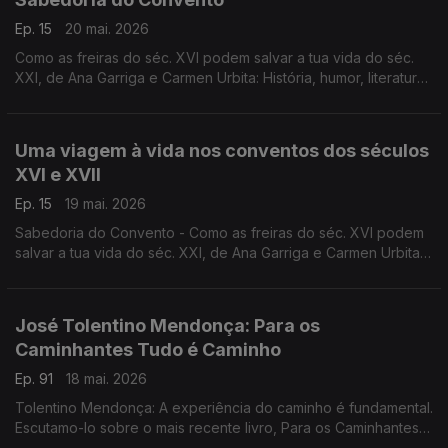
Ep. 15
20 mai. 2026
Como as freiras do séc. XVI podem salvar a tua vida do séc.
XXI, de Ana Garriga e Carmen Urbita: História, humor, literatura,
fé, na conversa de Luís Caetano com as autoras.
Uma viagem à vida nos conventos dos séculos
XVI e XVII
Ep. 15
19 mai. 2026
Sabedoria do Convento - Como as freiras do séc. XVI podem
salvar a tua vida do séc. XXI, de Ana Garriga e Carmen Urbita,
à conversa com Luís Caetano sobre mulheres que na clausura
encontraram liberdade. A edição é da Pergaminho.
José Tolentino Mendonça: Para os
Caminhantes Tudo é Caminho
Ep. 91
18 mai. 2026
Tolentino Mendonça: A experiência do caminho é fundamental.
Escutamo-lo sobre o mais recente livro, Para os Caminhantes
Tudo é Caminho. São textos de convite ao diálogo, à escuta