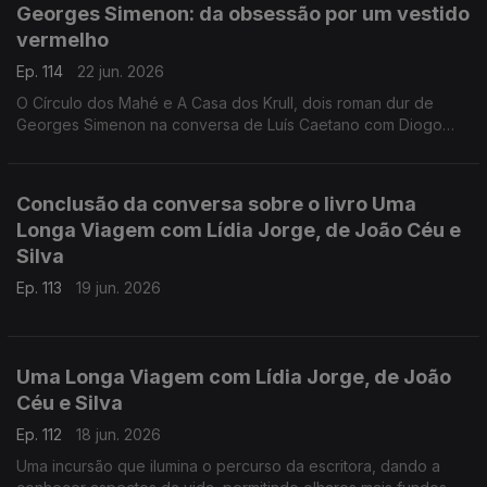
Georges Simenon: da obsessão por um vestido
Caetano, fala-se também do Festival Babell, que começa esta
vermelho
quarta-feita no Porto, o maior investimento de sempre no
nosso país num evento literário, iniciativa da Livraria Lello.
Ep. 114
22 jun. 2026
O Círculo dos Mahé e A Casa dos Krull, dois roman dur de
Georges Simenon na conversa de Luís Caetano com Diogo
Madre Deus, editor da Cavalo de Ferro.
Conclusão da conversa sobre o livro Uma
Longa Viagem com Lídia Jorge, de João Céu e
Silva
Ep. 113
19 jun. 2026
Uma Longa Viagem com Lídia Jorge, de João
Céu e Silva
Ep. 112
18 jun. 2026
Uma incursão que ilumina o percurso da escritora, dando a