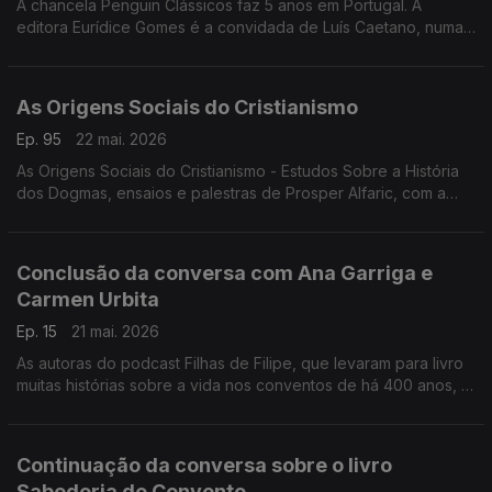
A chancela Penguin Clássicos faz 5 anos em Portugal. A
editora Eurídice Gomes é a convidada de Luís Caetano, numa
conversa onde se fala de Lutegarda de Caires, será que
conhece? Era lida por Fernando Pessoa...
As Origens Sociais do Cristianismo
Ep. 95
22 mai. 2026
As Origens Sociais do Cristianismo - Estudos Sobre a História
dos Dogmas, ensaios e palestras de Prosper Alfaric, com a
edição BookBuilders. Luís Caetano conversa com o editor
Pedro Bernardo.
Conclusão da conversa com Ana Garriga e
Carmen Urbita
Ep. 15
21 mai. 2026
As autoras do podcast Filhas de Filipe, que levaram para livro
muitas histórias sobre a vida nos conventos de há 400 anos, à
conversa com Luís Caetano sobre Sabedoria do Convento -
Como as freiras do séc. XVI podem salvar a tua vida do séc.
XXI.
Continuação da conversa sobre o livro
Sabedoria do Convento