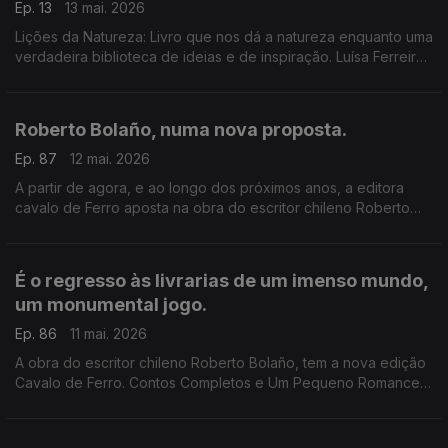
Ep. 13
13 mai. 2026
Lições da Natureza: Livro que nos dá a natureza enquanto uma
verdadeira biblioteca de ideias e de inspiração. Luísa Ferreira
Nunes é a convidada de Luís Caetano.
Roberto Bolaño, numa nova proposta.
Ep. 87
12 mai. 2026
A partir de agora, e ao longo dos próximos anos, a editora
cavalo de Ferro aposta na obra do escritor chileno Roberto
Bolaño. Luís Caetano e o editor Diogo Madre Deus conversam
sobre Um Pequeno Romance Lúmpen.
É o regresso às livrarias de um imenso mundo,
um monumental jogo.
Ep. 86
11 mai. 2026
A obra do escritor chileno Roberto Bolaño, tem a nova edição
Cavalo de Ferro. Contos Completos e Um Pequeno Romance
Lúmpen são os primeiros volumes, na conversa de Luís
Caetano com o editor Diogo Madre Deus.