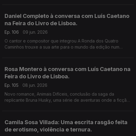
de Ivone Moreira, à conversa com Luís Caetano.
Daniel Completo à conversa com Luís Caetano
na Feira do Livro de Lisboa.
Ep. 106
09 jun. 2026
O cantor e compositor que integrou A Ronda dos Quatro
Caminhos trouxe a sua arte para o mundo da edição num
convite aos mais novos de lerem, verem e ouvirem uma
história. Fundou a editora Canto das Cores e convocou alguns
dos principais nomes do universo infanto-juvenil, dando-lhes
Rosa Montero à conversa com Luís Caetano na
voz e música. Vamos por exemplo conhecer um livro que
Feira do Livro de Lisboa.
apresenta Zeca Afonso às crianças.
Ep. 105
08 jun. 2026
Novo romance, Animais Difíceis, conclusão da saga da
replicante Bruna Husky, uma série de aventuras onde a ficção
científica se faz de ciência e da realidade social e política do
nosso tempo. Para a escritora espanhola, estamos em perigo
de extinção, e os robots seremos (somos) nós.
Camila Sosa Villada: Uma escrita rasgão feita
de erotismo, violência e ternura.