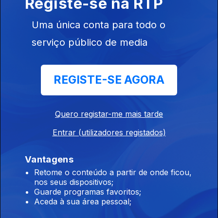
Registe-se na RTP
intitulada 'Marcha Lenta'.
Uma única conta para todo o
Há 100 Anos
serviço público de media
Ep. 92
14 mai. 2026
Uma notícia de Varsóvia e um texto acerca do 'Sorriso
Comercial', ouvindo a música de Maurice Ravel.
REGISTE-SE AGORA
Há 100 Anos
Quero registar-me mais tarde
Ep. 91
13 mai. 2026
A inauguração da estátua do marquês de Pombal, ouvindo a
Entrar (utilizadores registados)
música de Giacomo Puccini a propósito de uma obra do
compositor.
Vantagens
Retome o conteúdo a partir de onde ficou,
Há 100 Anos
nos seus dispositivos;
Ep. 90
12 mai. 2026
Guarde programas favoritos;
Aceda à sua área pessoal;
Os mineiros de Inglaterra e uma notícia da Alemanha ouvindo a
música de Gabriel Piernè a seguir a um texto sobre 'Os Novos