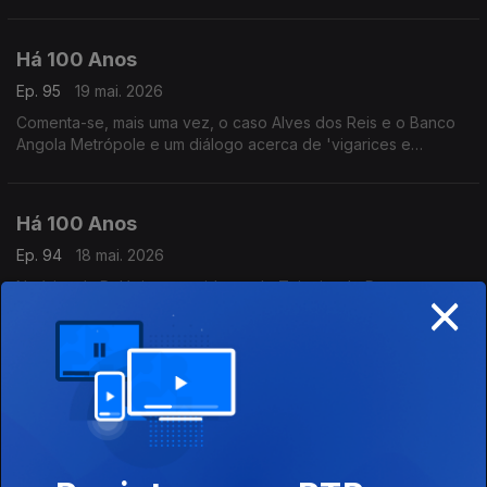
relacionada com o Conservatório de Música.
Há 100 Anos
Ep. 95
19 mai. 2026
Comenta-se, mais uma vez, o caso Alves dos Reis e o Banco
Angola Metrópole e um diálogo acerca de 'vigarices e
enganos, ouvindo dis temas de 1926: um de Jan Garber e
outro de Jelly Roll Morton.
Há 100 Anos
Ep. 94
18 mai. 2026
×
Notícias da Polónia, um acidente de Teixeira de Pascoaese um
comentário à condução em Lisboa, ouvindo a música de Erwin
Schulhoff a segiir a uma notícia sobre um debate relacionado
com Jazz.
Há 100 Anos
Ep. 93
15 mai. 2026
Duas notícias internacionais e anúncios a produtos milagrosos,
ouvindo a música de Heinz Erhardt a seguir a uma publicação