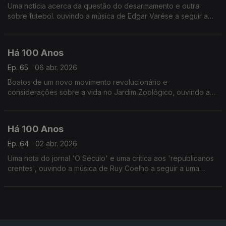
Uma notícia acerca da questão do desarmamento e outra
sobre futebol. ouvindo a música de Edgar Varése a seguir a
uma notícia relacionada com o compositor.
Há 100 Anos
Ep. 65
06 abr. 2026
Boatos de um novo movimento revolucionário e
considerações sobre a vida no Jardim Zoológico, ouvindo a
música de Amy Beach a seguir a uma publicação acerca de
poetisas portuguesas.
Há 100 Anos
Ep. 64
02 abr. 2026
Uma nota do jornal 'O Século' e uma crítica aos 'republicanos
crentes', ouvindo a música de Ruy Coelho a seguir a uma
publicapção sobre a situação dos artistas e autores
portugueses.