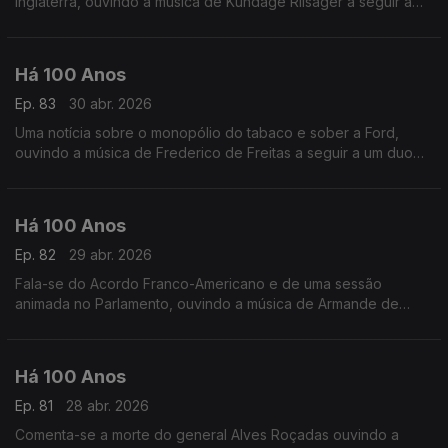
Inglaterra, ouvindo a música de Kundage Riisager a seguir a
'Uma Questão de Palavras'.
Há 100 Anos
Ep. 83
30 abr. 2026
Uma notícia sobre o monopólio do tabaco e sober a Ford,
ouvindo a música de Frederico de Freitas a seguir a um duo
relacionado com uma sessão do Parlamento.
Há 100 Anos
Ep. 82
29 abr. 2026
Fala-se do Acordo Franco-Americano e de uma sessão
animada no Parlamento, ouvindo a música de Armande de
Polignac a seguir a um texto sobre os livros de escritoras
portuguesas.
Há 100 Anos
Ep. 81
28 abr. 2026
Comenta-se a morte do general Alves Roçadas ouvindo a