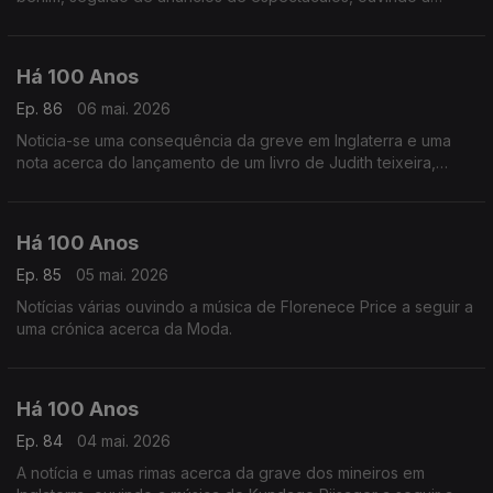
música de Darius Milhaud a seguir a uma crónica acerca dos
'Rapazes de Hoje'.
Há 100 Anos
Ep. 86
06 mai. 2026
Noticia-se uma consequência da greve em Inglaterra e uma
nota acerca do lançamento de um livro de Judith teixeira,
ouvindo uma gravação histórica de uma canção de Joseph
Meyer com letra de Benny David.
Há 100 Anos
Ep. 85
05 mai. 2026
Notícias várias ouvindo a música de Florenece Price a seguir a
uma crónica acerca da Moda.
Há 100 Anos
Ep. 84
04 mai. 2026
A notícia e umas rimas acerca da grave dos mineiros em