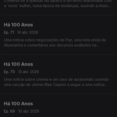
Comenta-se a questão do tabaco e um texto relacionado com
a 'nova' mulher, numa época de mudanças, ouvindo a música
de Nadia Boulanger.
Há 100 Anos
Ep. 71
14 abr. 2026
Uma notícia sobre negociações de Paz, uma nota vinda da
Alçemanha e comentários aos discursos exaltados na
Assembleia, ouvindo uma canção de Brahms a seguir a uma
crónica relacionada com o Amor.
Há 100 Anos
Ep. 70
13 abr. 2026
Uma notícia sobre cinema e um caso de assassinato ouvindo
uma cançãp de Jennie Mae Clayton a seguir a uma notícia
relacionada com o abuso de estupefacientes.
Há 100 Anos
Ep. 69
10 abr. 2026