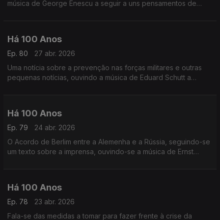
música de George Enescu a seguir a uns pensamentos de
André Brun.
Há 100 Anos
Ep. 80
27 abr. 2026
Uma notícia sobre a prevenção nas forças militares e outras
pequenas notícias, ouvindo a música de Eduard Schutt a
seguir a uma crónica sobre o Amor
Há 100 Anos
Ep. 79
24 abr. 2026
O Acordo de Berlim entre a Alemenha e a Rússia, seguindo-se
um texto sobre a imprensa, ouvindo-se a música de Ernst
Krenek após uma publicaçãos obre uma cena de teatro Este
seria o último dia 24 de Abril em Liberdade
Há 100 Anos
Ep. 78
23 abr. 2026
Fala-se das medidas a tomar para fazer frente à crise da