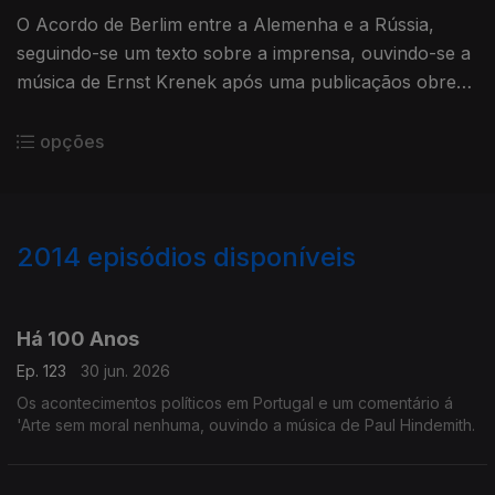
O Acordo de Berlim entre a Alemenha e a Rússia,
seguindo-se um texto sobre a imprensa, ouvindo-se a
música de Ernst Krenek após uma publicaçãos obre
uma cena de teatro Este seria o último dia 24 de Abril
em Liberdade
opções
2014
episódios disponíveis
937791
931091
926126
924401
920843
Há 100 Anos
Ep. 123
30 jun. 2026
Os acontecimentos políticos em Portugal e um comentário á
'Arte sem moral nenhuma, ouvindo a música de Paul Hindemith.