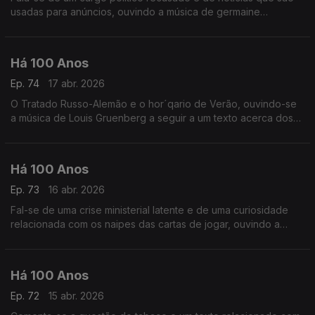
usadas para anúncios, ouvindo a música de germaine
Tailleferre a seguir a uma notícia vinda dos Estados Unidos.
Há 100 Anos
Ep. 74
17 abr. 2026
O Tratado Russo-Alemão e o hor´qario de Verão, ouvindo-se
a música de Louis Gruenberg a seguir a um texto acerca dos
'nossos cafés'.
Há 100 Anos
Ep. 73
16 abr. 2026
Fal-se de uma crise ministerial latente e de uma curiosidade
relacionada com os naipes das cartas de jogar, ouvindo a
música de Leo Ornstein a seguir a um comentário à ignorância
de um crítico numa exposição de cerâmica.
Há 100 Anos
Ep. 72
15 abr. 2026