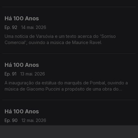
intitulada 'Marcha Lenta'.
Há 100 Anos
Ep. 92
14 mai. 2026
Uma notícia de Varsóvia e um texto acerca do 'Sorriso
Comercial', ouvindo a música de Maurice Ravel.
Há 100 Anos
Ep. 91
13 mai. 2026
A inauguração da estátua do marquês de Pombal, ouvindo a
música de Giacomo Puccini a propósito de uma obra do
compositor.
Há 100 Anos
Ep. 90
12 mai. 2026
Os mineiros de Inglaterra e uma notícia da Alemanha ouvindo a
música de Gabriel Piernè a seguir a um texto sobre 'Os Novos