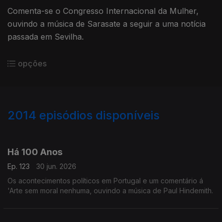
Comenta-se o Congresso Internacional da Mulher,
ouvindo a música de Sarasate a seguir a uma notícia
passada em Sevilha.
opções
2014
episódios disponíveis
937791
931091
926126
Há 100 Anos
Ep. 123
30 jun. 2026
Os acontecimentos políticos em Portugal e um comentário á
'Arte sem moral nenhuma, ouvindo a música de Paul Hindemith.