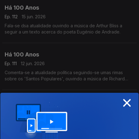
Há 100 Anos
Ep. 112
15 jun. 2026
Fala-se dsa atualidade ouvindo a música de Arthur Bliss a
seguir a um texto acerca do poeta Eugénio de Andrade.
Há 100 Anos
Ep. 111
12 jun. 2026
Comenta-se a atualidade política seguindo-se umas rimas
sobre os 'Santos Populares', ouvindo a música de Richard
Strauss a seguir a um comentário sobre o 'meio teatral'.
×
Há 100 Anos
Ep. 110
11 jun. 2026
A actualidade política e um diálogo relacionado com os Santos
Popilares ouvindo uma canção interpretada por Josephine
Baker.