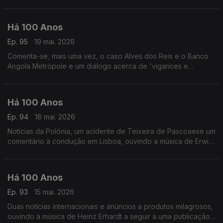
relacionada com o Conservatório de Música.
Há 100 Anos
Ep. 95
19 mai. 2026
Comenta-se, mais uma vez, o caso Alves dos Reis e o Banco
Angola Metrópole e um diálogo acerca de 'vigarices e
enganos, ouvindo dis temas de 1926: um de Jan Garber e
outro de Jelly Roll Morton.
Há 100 Anos
Ep. 94
18 mai. 2026
Notícias da Polónia, um acidente de Teixeira de Pascoaese um
comentário à condução em Lisboa, ouvindo a música de Erwin
Schulhoff a segiir a uma notícia sobre um debate relacionado
com Jazz.
Há 100 Anos
Ep. 93
15 mai. 2026
Duas notícias internacionais e anúncios a produtos milagrosos,
ouvindo a música de Heinz Erhardt a seguir a uma publicação