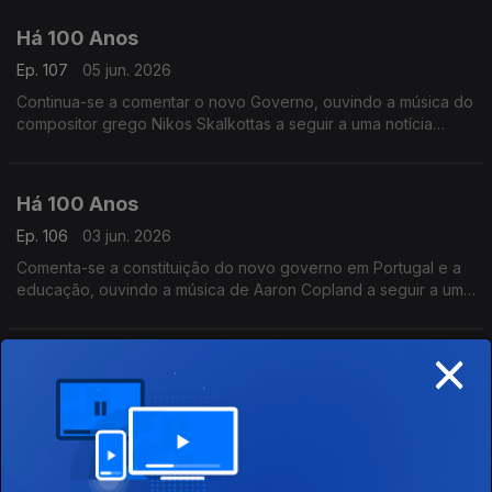
Há 100 Anos
Ep. 107
05 jun. 2026
Continua-se a comentar o novo Governo, ouvindo a música do
compositor grego Nikos Skalkottas a seguir a uma notícia
relacionada com a Grécia.
Há 100 Anos
Ep. 106
03 jun. 2026
Comenta-se a constituição do novo governo em Portugal e a
educação, ouvindo a música de Aaron Copland a seguir a uma
notícia dos Estados Unidos.
×
Há 100 Anos
Ep. 105
02 jun. 2026
Omnde se comenta a política em Portugal, ouvindo a música
de Francisco de Lacerda.