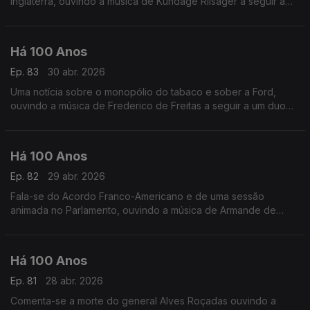
Inglaterra, ouvindo a música de Kundage Riisager a seguir a
'Uma Questão de Palavras'.
Há 100 Anos
Ep. 83
30 abr. 2026
Uma notícia sobre o monopólio do tabaco e sober a Ford,
ouvindo a música de Frederico de Freitas a seguir a um duo
relacionado com uma sessão do Parlamento.
Há 100 Anos
Ep. 82
29 abr. 2026
Fala-se do Acordo Franco-Americano e de uma sessão
animada no Parlamento, ouvindo a música de Armande de
Polignac a seguir a um texto sobre os livros de escritoras
portuguesas.
Há 100 Anos
Ep. 81
28 abr. 2026
Comenta-se a morte do general Alves Roçadas ouvindo a