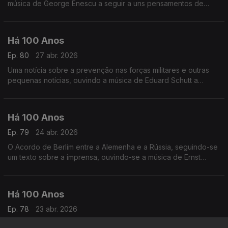
música de George Enescu a seguir a uns pensamentos de
André Brun.
Há 100 Anos
Ep. 80
27 abr. 2026
Uma notícia sobre a prevenção nas forças militares e outras
pequenas notícias, ouvindo a música de Eduard Schutt a
seguir a uma crónica sobre o Amor
Há 100 Anos
Ep. 79
24 abr. 2026
O Acordo de Berlim entre a Alemenha e a Rússia, seguindo-se
um texto sobre a imprensa, ouvindo-se a música de Ernst
Krenek após uma publicaçãos obre uma cena de teatro Este
seria o último dia 24 de Abril em Liberdade
Há 100 Anos
Ep. 78
23 abr. 2026
Fala-se das medidas a tomar para fazer frente à crise da