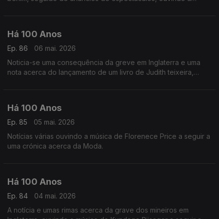
música de Darius Milhaud a seguir a uma crónica acerca dos
'Rapazes de Hoje'.
Há 100 Anos
Ep. 86
06 mai. 2026
Noticia-se uma consequência da greve em Inglaterra e uma
nota acerca do lançamento de um livro de Judith teixeira,
ouvindo uma gravação histórica de uma canção de Joseph
Meyer com letra de Benny David.
Há 100 Anos
Ep. 85
05 mai. 2026
Notícias várias ouvindo a música de Florenece Price a seguir a
uma crónica acerca da Moda.
Há 100 Anos
Ep. 84
04 mai. 2026
A notícia e umas rimas acerca da grave dos mineiros em