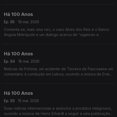
relacionada com o Conservatório de Música.
Há 100 Anos
Ep. 95
19 mai. 2026
Comenta-se, mais uma vez, o caso Alves dos Reis e o Banco
Angola Metrópole e um diálogo acerca de 'vigarices e
enganos, ouvindo dis temas de 1926: um de Jan Garber e
outro de Jelly Roll Morton.
Há 100 Anos
Ep. 94
18 mai. 2026
Notícias da Polónia, um acidente de Teixeira de Pascoaese um
comentário à condução em Lisboa, ouvindo a música de Erwin
Schulhoff a segiir a uma notícia sobre um debate relacionado
com Jazz.
Há 100 Anos
Ep. 93
15 mai. 2026
Duas notícias internacionais e anúncios a produtos milagrosos,
ouvindo a música de Heinz Erhardt a seguir a uma publicação