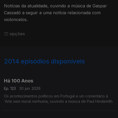
Notícias da atualidade, ouvindo a música de Gaspar
Cassadó a seguir a uma notícia relacionada com
violoncelos.
opções
2014
episódios disponíveis
937791
931091
926126
924401
Há 100 Anos
Ep. 123
30 jun. 2026
Os acontecimentos políticos em Portugal e um comentário á
'Arte sem moral nenhuma, ouvindo a música de Paul Hindemith.