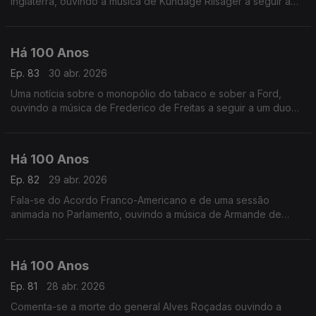
Inglaterra, ouvindo a música de Kundage Riisager a seguir a
'Uma Questão de Palavras'.
Há 100 Anos
Ep. 83
30 abr. 2026
Uma notícia sobre o monopólio do tabaco e sober a Ford,
ouvindo a música de Frederico de Freitas a seguir a um duo
relacionado com uma sessão do Parlamento.
Há 100 Anos
Ep. 82
29 abr. 2026
Fala-se do Acordo Franco-Americano e de uma sessão
animada no Parlamento, ouvindo a música de Armande de
Polignac a seguir a um texto sobre os livros de escritoras
portuguesas.
Há 100 Anos
Ep. 81
28 abr. 2026
Comenta-se a morte do general Alves Roçadas ouvindo a