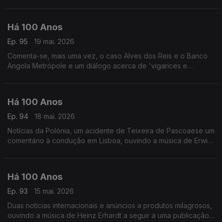
relacionada com o Conservatório de Música.
Há 100 Anos
Ep. 95
19 mai. 2026
Comenta-se, mais uma vez, o caso Alves dos Reis e o Banco
Angola Metrópole e um diálogo acerca de 'vigarices e
enganos, ouvindo dis temas de 1926: um de Jan Garber e
outro de Jelly Roll Morton.
Há 100 Anos
Ep. 94
18 mai. 2026
Notícias da Polónia, um acidente de Teixeira de Pascoaese um
comentário à condução em Lisboa, ouvindo a música de Erwin
Schulhoff a segiir a uma notícia sobre um debate relacionado
com Jazz.
Há 100 Anos
Ep. 93
15 mai. 2026
Duas notícias internacionais e anúncios a produtos milagrosos,
ouvindo a música de Heinz Erhardt a seguir a uma publicação