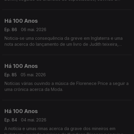
música de Darius Milhaud a seguir a uma crónica acerca dos
'Rapazes de Hoje'.
Há 100 Anos
Ep. 86
06 mai. 2026
Noticia-se uma consequência da greve em Inglaterra e uma
nota acerca do lançamento de um livro de Judith teixeira,
ouvindo uma gravação histórica de uma canção de Joseph
Meyer com letra de Benny David.
Há 100 Anos
Ep. 85
05 mai. 2026
Notícias várias ouvindo a música de Florenece Price a seguir a
uma crónica acerca da Moda.
Há 100 Anos
Ep. 84
04 mai. 2026
A notícia e umas rimas acerca da grave dos mineiros em