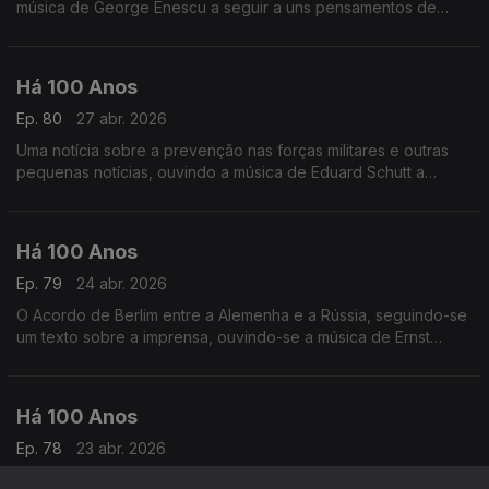
música de George Enescu a seguir a uns pensamentos de
André Brun.
Há 100 Anos
Ep. 80
27 abr. 2026
Uma notícia sobre a prevenção nas forças militares e outras
pequenas notícias, ouvindo a música de Eduard Schutt a
seguir a uma crónica sobre o Amor
Há 100 Anos
Ep. 79
24 abr. 2026
O Acordo de Berlim entre a Alemenha e a Rússia, seguindo-se
um texto sobre a imprensa, ouvindo-se a música de Ernst
Krenek após uma publicaçãos obre uma cena de teatro Este
seria o último dia 24 de Abril em Liberdade
Há 100 Anos
Ep. 78
23 abr. 2026
Fala-se das medidas a tomar para fazer frente à crise da