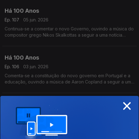
Há 100 Anos
Ep. 107
05 jun. 2026
Continua-se a comentar o novo Governo, ouvindo a música do
compositor grego Nikos Skalkottas a seguir a uma notícia
relacionada com a Grécia.
Há 100 Anos
Ep. 106
03 jun. 2026
Comenta-se a constituição do novo governo em Portugal e a
educação, ouvindo a música de Aaron Copland a seguir a uma
notícia dos Estados Unidos.
×
Há 100 Anos
Ep. 105
02 jun. 2026
Omnde se comenta a política em Portugal, ouvindo a música
de Francisco de Lacerda.