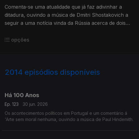
Comenta-se uma atualidade que já faz adivinhar a
ditadura, ouvindo a música de Dmitri Shostakovich a
seguir a uma notícia vinda da Rússia acerca de dois
cantores russos.
opções
2014
episódios disponíveis
937791
931091
926126
924401
Há 100 Anos
Ep. 123
30 jun. 2026
Os acontecimentos políticos em Portugal e um comentário á
'Arte sem moral nenhuma, ouvindo a música de Paul Hindemith.